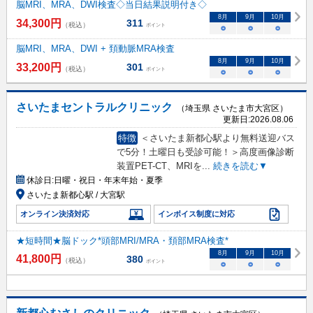
脳MRI、MRA、DWI検査◇当日結果説明付き◇
8
月
9
月
10
月
34,300
円
311
（税込）
ポイント
○
○
○
脳MRI、MRA、DWI + 頚動脈MRA検査
8
月
9
月
10
月
33,200
円
301
（税込）
ポイント
○
○
○
さいたまセントラルクリニック
（埼玉県 さいたま市大宮区）
更新日:
2026.08.06
特徴
＜さいたま新都心駅より無料送迎バス
で5分！土曜日も受診可能！＞高度画像診断
装置PET-CT、MRIを
...
続きを読む▼
休診日:
日曜・祝日・年末年始・夏季
さいたま新都心駅 / 大宮駅
オンライン決済対応
インボイス制度に対応
★短時間★脳ドック*頭部MRI/MRA・頚部MRA検査*
8
月
9
月
10
月
41,800
円
380
（税込）
ポイント
○
○
○