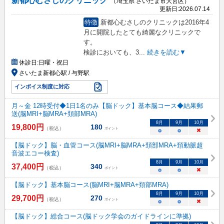
新都心むさしのクリニック
（埼玉県 さいたま市大宮区）
更新日:
2026.07.14
特徴
新都心むさしのクリニックは2016年4
月に開院したとても綺麗なクリニックで
す。
検診においても、3
...
続きを読む▼
休診日:
日曜・祝日
さいたま新都心駅 / 与野駅
インボイス制度に対応
月～金 12時受付◆1日1名のみ【脳ドック】基本脳コース◆結果郵
送(脳MRI+脳MRA+頚部MRA)
8
月
9
月
10
月
19,800
円
180
（税込）
ポイント
○
○
×
【脳ドック】脳・血管コース(脳MRI+脳MRA+頚部MRA+頚動脈超
音波エコー検査)
8
月
9
月
10
月
37,400
円
340
（税込）
ポイント
○
○
×
【脳ドック】基本脳コース(脳MRI+脳MRA+頚部MRA)
8
月
9
月
10
月
29,700
円
270
（税込）
ポイント
○
○
×
【脳ドック】総合コース(脳ドック学会のガイドラインに準拠)