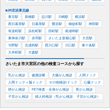
■JR京浜東北線
東京
駅
新橋
駅
品川
駅
川崎
駅
横浜
駅
西日暮里
駅
日暮里
駅
鶯谷
駅
御徒町
駅
神田
駅
有楽町
駅
浜松町
駅
田町
駅
南浦和
駅
東神奈川
駅
赤羽
駅
さいたま新都心
駅
大宮
駅
与野
駅
北浦和
駅
西川口
駅
川口
駅
東十条
駅
大井町
駅
大森
駅
さいたま市大宮区
の
他の
検査コースから探す
乳がん検診
健康診断
大腸がん検診
人間ドック
人間ドック＋脳ドック
その他検診/ドック
心臓ドック
肺がん検診
PET検査・全身がん検診
胃がん検診
子宮がん検診
婦人科検診（乳がん検診、子宮がん検診）