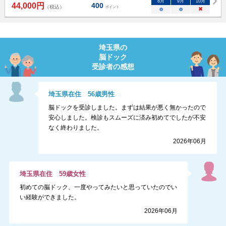
8
月
9
月
10
月
44,000
円
400
（税込）
ポイント
○
○
×
埼玉県
の
脳ドック
受診者の感想
埼玉県
在住
56
歳
男性
脳ドックを受診しました。まずは結果が悪く無かったので
安心しました。検診もスムーズに済み初めてでしたが不安
なく終わりました。
2026年06月
埼玉県
在住
59
歳
女性
初めての脳ドック、一度やってみたいと思っていたのでい
い経験ができました。
2026年06月