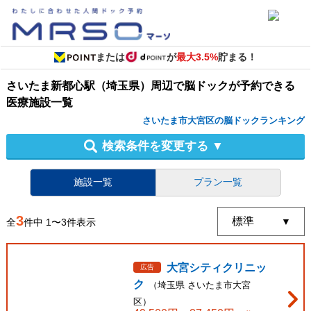
または
が
最大3.5%
貯まる！
さいたま新都心駅（埼玉県）周辺
で
脳ドック
が予約できる
医療施設
一覧
さいたま市大宮区の脳ドックランキング
検索条件を変更する
▼
施設一覧
プラン一覧
3
全
件中
1
〜
3
件表示
大宮シティクリニッ
広告
ク
（
埼玉県
さいたま市大宮
区
）