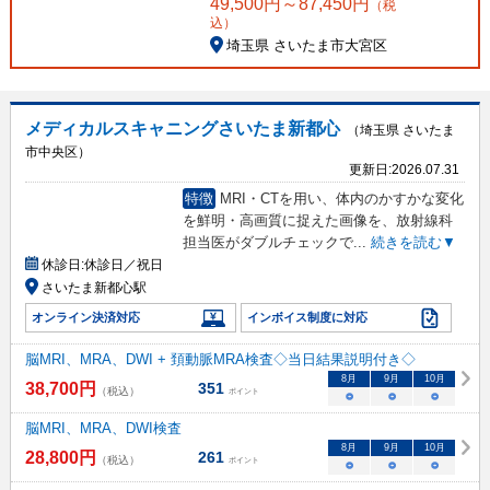
49,500
円～
87,450
円
（税
込）
埼玉県 さいたま市大宮区
メディカルスキャニングさいたま新都心
（埼玉県 さいたま
市中央区）
更新日:
2026.07.31
特徴
MRI・CTを用い、体内のかすかな変化
を鮮明・高画質に捉えた画像を、放射線科
担当医がダブルチェックで
...
続きを読む▼
休診日:
休診日／祝日
さいたま新都心駅
オンライン決済対応
インボイス制度に対応
脳MRI、MRA、DWI + 頚動脈MRA検査◇当日結果説明付き◇
8
月
9
月
10
月
38,700
円
351
（税込）
ポイント
○
○
○
脳MRI、MRA、DWI検査
8
月
9
月
10
月
28,800
円
261
（税込）
ポイント
○
○
○