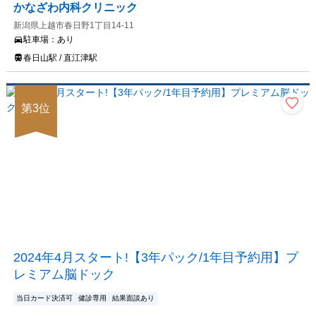
かなざわ内科クリニック
新潟県上越市春日野1丁目14-11
駐車場：
あり
春日山駅 / 直江津駅
第
3
位
2024年4月スタート!【3年パック/1年目予約用】プ
レミアム脳ドック
当日カード決済可
健診専用
結果面談あり