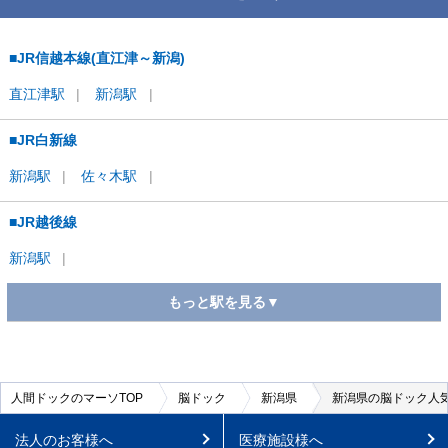
■JR信越本線(直江津～新潟)
直江津
駅
新潟
駅
■JR白新線
新潟
駅
佐々木
駅
■JR越後線
新潟
駅
もっと駅を見る▼
■日本海ひすいライン
直江津
駅
人間ドックのマーソTOP
脳ドック
新潟県
新潟県の脳ドック人気
法人のお客様へ
医療施設様へ