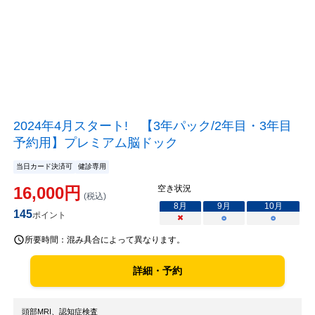
2024年4月スタート! 【3年パック/2年目・3年目
予約用】プレミアム脳ドック
当日カード決済可
健診専用
16,000
円
空き状況
(税込)
8
月
9
月
10
月
145
ポイント
×
○
○
所要時間：
混み具合によって異なります。
詳細・予約
頭部MRI、認知症検査