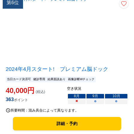
第
6
位
2024年4月スタート! プレミアム脳ドック
当日カード決済可
健診専用
結果面談あり
画像診断Wチェック
40,000
円
空き状況
(税込)
8
月
9
月
10
月
363
ポイント
×
○
○
所要時間：
混み具合によって異なります。
詳細・予約