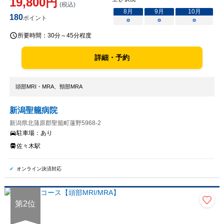
19,800
円
(税込)
8
月
9
月
10
月
180
ポイント
○
○
○
所要時間：
30分～45分程度
詳細・予約
頭部MRI・MRA、頸部MRA
新潟聖籠病院
新潟県北蒲原郡聖籠町蓮野5968-2
駐車場：
あり
佐々木駅
オンライン決済対応
第
2
位