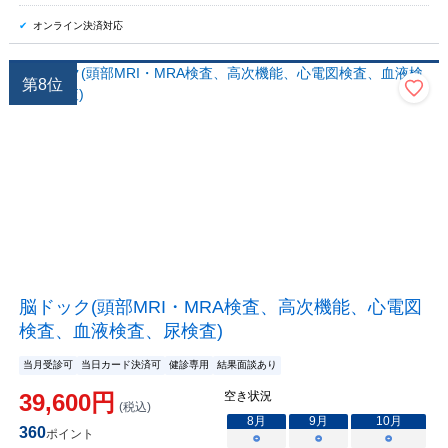
オンライン決済対応
第
8
位
脳ドック(頭部MRI・MRA検査、高次機能、心電図
検査、血液検査、尿検査)
当月受診可
当日カード決済可
健診専用
結果面談あり
39,600
円
空き状況
(税込)
8
月
9
月
10
月
360
ポイント
○
○
○