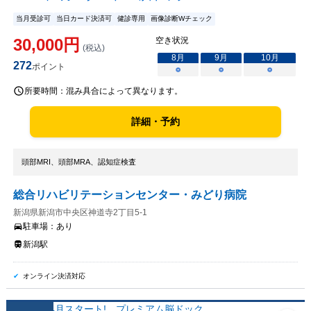
当月受診可
当日カード決済可
健診専用
画像診断Wチェック
30,000
円
空き状況
(税込)
8
月
9
月
10
月
272
ポイント
○
○
○
所要時間：
混み具合によって異なります。
詳細・予約
頭部MRI、頭部MRA、認知症検査
総合リハビリテーションセンター・みどり病院
新潟県新潟市中央区神道寺2丁目5-1
駐車場：
あり
新潟駅
オンライン決済対応