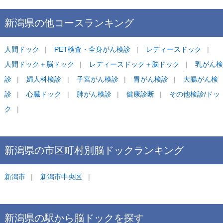
新潟県
の他コース
ランキング
人間ドック
PET検査・全身がん検診
レディースドック
人間ドック＋脳ドック
レディースドック＋脳ドック
乳がん検
診
婦人科検診
子宮がん検診
胃がん検診
大腸がん検
診
心臓ドック
肺がん検診
健康診断
その他検診/ドッ
ク
新潟県
の市区町村別
脳ドック
ランキング
新潟市
新潟市中央区
新潟県
の駅から
脳ドックを
探す