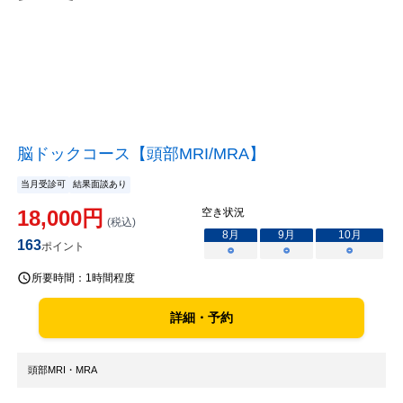
脳ドックコース【頭部MRI/MRA】
当月受診可
結果面談あり
18,000
円
空き状況
(税込)
8
月
9
月
10
月
163
ポイント
○
○
○
所要時間：
1時間程度
詳細・予約
頭部MRI・MRA