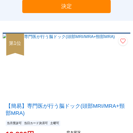
決定
第
1
位
【簡易】専門医が行う脳ドック(頭部MRI/MRA+頸
部MRA)
当月受診可
当日カード決済可
土曜可
空き状況