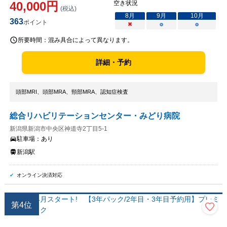
40,000
円
空き状況
(税込)
8
月
9
月
10
月
363
ポイント
×
○
○
所要時間：
混み具合によって異なります。
詳細・予約
頭部MRI、頭部MRA、頸部MRA、認知症検査
総合リハビリテーションセンター・みどり病院
新潟県新潟市中央区神道寺2丁目5-1
駐車場：
あり
新潟駅
オンライン決済対応
第
4
位