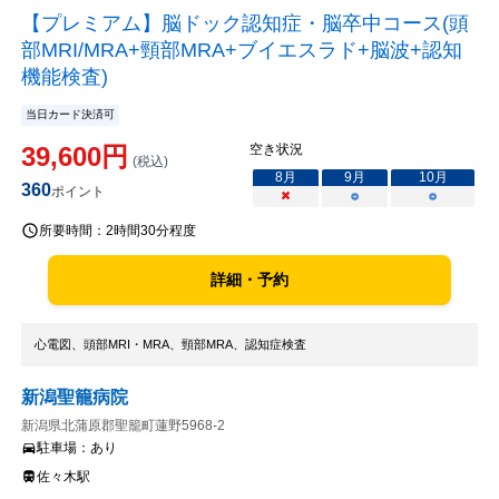
【プレミアム】脳ドック認知症・脳卒中コース(頭
部MRI/MRA+頸部MRA+ブイエスラド+脳波+認知
機能検査)
当日カード決済可
39,600
円
空き状況
(税込)
8
月
9
月
10
月
360
ポイント
×
○
○
所要時間：
2時間30分程度
詳細・予約
心電図、頭部MRI・MRA、頸部MRA、認知症検査
新潟聖籠病院
新潟県北蒲原郡聖籠町蓮野5968-2
駐車場：
あり
佐々木駅