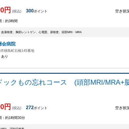
00
円
300
空き状
(税込)
ポイント
間：
約3時間
、血液検査、胸部レントゲン、心電図、尿検査、頭部MRI・MRA
洲会病院
市槇島町石橋145番地
：
あり
クもの忘れコース (頭部MRI/MRA+脳
00
円
272
空き状
(税込)
ポイント
間：
約1時間30分
・MRA、認知症検査