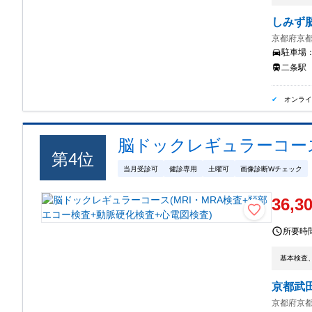
しみず
京都府京都
駐車場
二条駅
オンラ
脳ドックレギュラーコース
第
4
位
当月受診可
健診専用
土曜可
画像診断Wチェック
36,3
所要時
基本検査、
京都武
京都府京都