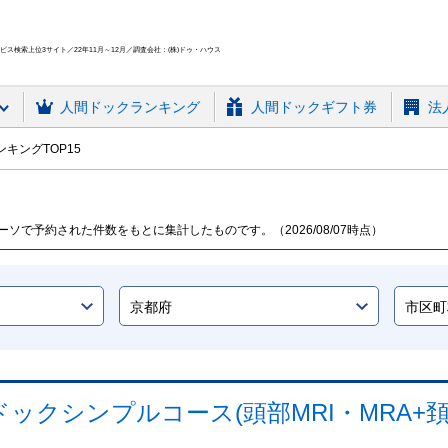
ス検索上位3サイト／22年11月～12月／調査会社：(株)ドゥ・ハウス
人間ドック
ランキング
人間ドックギフト券
法
キングTOP15
ソで予約された件数をもとに集計したものです。（2026/08/07時点）
クシンプルコース(頭部MRI・MRA+頚