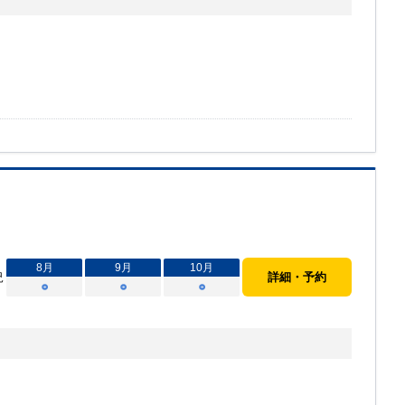
8
月
9
月
10
月
況
詳細・予約
○
○
○