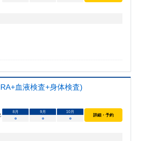
RA+血液検査+身体検査)
8
月
9
月
10
月
況
詳細・予約
○
○
○