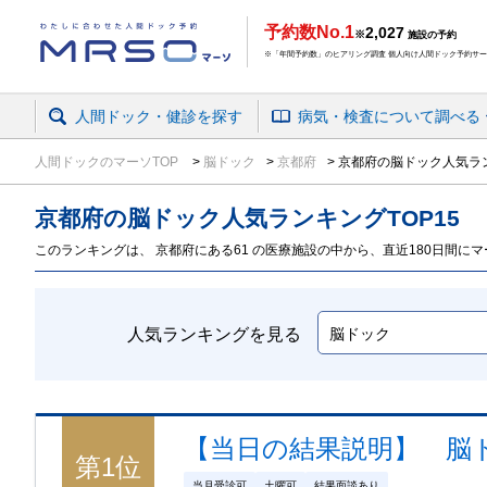
予約数No.1
2,027
※
施設の予約
※「年間予約数」のヒアリング調査 個人向け人間ドック予約サービ
人間ドック・健診を探す
病気・検査
について
調べる
人間ドックのマーソTOP
脳ドック
京都府
京都府の脳ドック人気ラン
京都府の脳ドック
人気ランキング
TOP
15
このランキングは、 京都府にある61 の医療施設の中から、直近180日間にマー
人気ランキングを見る
【当日の結果説明】 脳ドッ
第
1
位
当月受診可
土曜可
結果面談あり