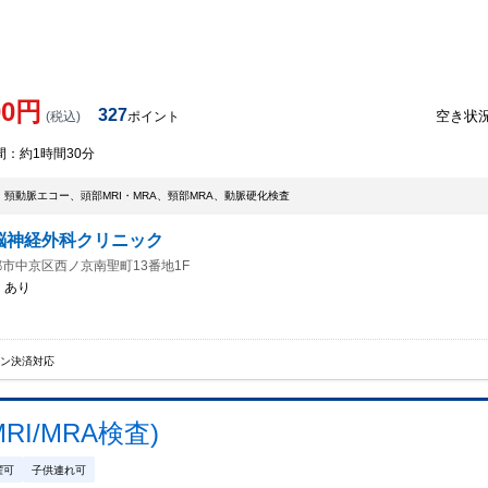
00
円
327
空き状
(税込)
ポイント
間：
約1時間30分
頸動脈エコー、頭部MRI・MRA、頸部MRA、動脈硬化検査
脳神経外科クリニック
市中京区西ノ京南聖町13番地1F
：
あり
イン決済対応
I/MRA検査)
曜可
子供連れ可