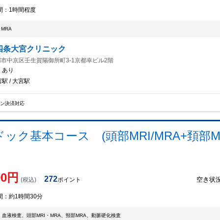
間：
1時間程度
・MRA
四条大宮クリニック
市中京区壬生賀陽御所町3-1京都幸ビル2階
：
あり
駅 / 大宮駅
イン決済対応
ク基本コース (頭部MRI/MRA+頚部M
00
円
272
空き状
(税込)
ポイント
間：
約1時間30分
血液検査、頭部MRI・MRA、頸部MRA、動脈硬化検査