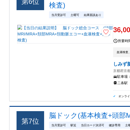
第
6
位
検査)
当月受診可
土曜可
結果面談あり
36,0
所要時
血液検査、
しみず
京都府京都
駐車場
二条駅
オンラ
脳ドック(基本検査+頭部MR
第
7
位
当月受診可
駅近
当日カード決済可
健診専用
土