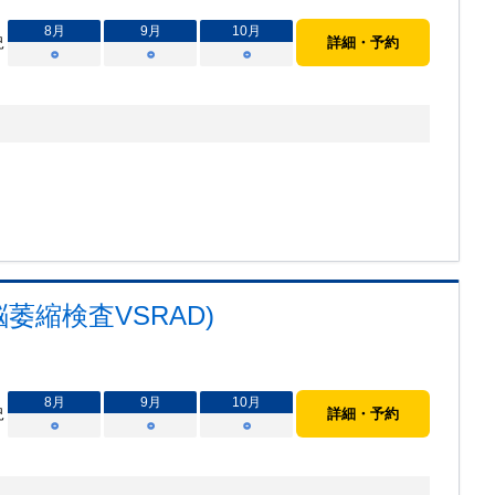
8
月
9
月
10
月
況
詳細・予約
○
○
○
萎縮検査VSRAD)
8
月
9
月
10
月
況
詳細・予約
○
○
○