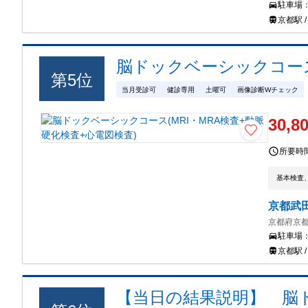
駐車場
京都駅 
脳ドックベーシックコース
第
5
位
当月受診可
健診専用
土曜可
画像診断Wチェック
30,8
所要時
基本検査、
京都武
京都府京都
駐車場
京都駅 
【当日の結果説明】 脳ドッ