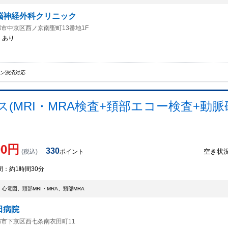
脳神経外科クリニック
市中京区西ノ京南聖町13番地1F
：
あり
イン決済対応
(MRI・MRA検査+頚部エコー検査+動脈
00
円
330
空き状
(税込)
ポイント
間：
約1時間30分
心電図、頭部MRI・MRA、頸部MRA
田病院
市下京区西七条南衣田町11