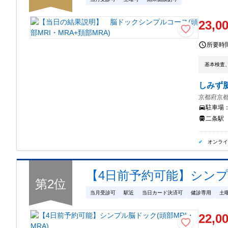
23,0
所要時
基本検査、
しみず
京都府京都
駐車場
二条駅
オンラ
【4日前予約可能】シンプル
第
2
位
当月受診可
駅近
当日カード決済可
健診専用
土
22,0