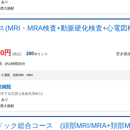
：
あり
/ 西大路駅
(MRI・MRA検査+動脈硬化検査+心電図
00
円
280
空き状
(税込)
ポイント
間：
約1時間30分
心電図、頭部MRI・MRA
田病院
市下京区西七条南衣田町11
：
あり
/ 西大路駅
ク総合コース (頭部MRI/MRA+頚部