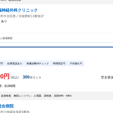
脳神経外科クリニック
市中京区西ノ京南聖町13番地1F
：
あり
イン決済対応
曜可
結果面談あり
画像診断Wチェック
時間指定可
子供連れ可
00
円
300
空き状
(税込)
ポイント
間：
約3時間
、血液検査、胸部レントゲン、心電図、尿検査、頭部MRI・MRA
総合病院
治市六地蔵奈良町9番地