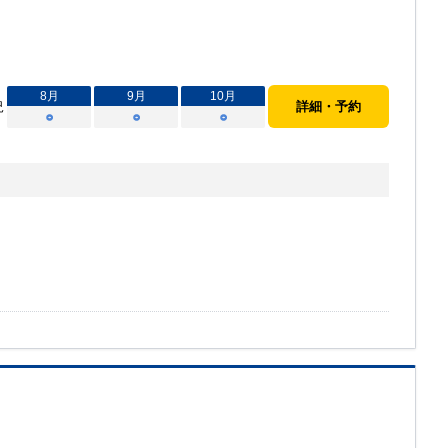
8
月
9
月
10
月
況
詳細・予約
○
○
○