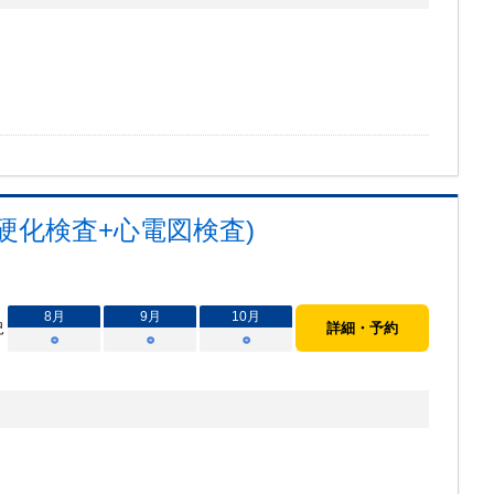
硬化検査+心電図検査)
8
月
9
月
10
月
況
詳細・予約
○
○
○