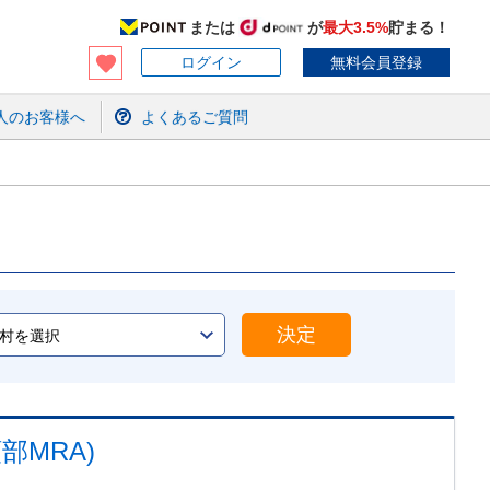
または
が
最大3.5%
貯まる！
ログイン
無料会員登録
人のお客様へ
よくあるご質問
決定
部MRA)