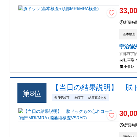
33,0
所要時
基本検査
宇治徳
京都府宇治
駐車場
小倉駅
【当日の結果説明】 脳ドッ
第
8
位
当月受診可
土曜可
結果面談あり
30,0
所要時
頭部MRI