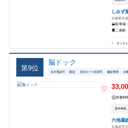
しみず
京都府京都
駐車場
二条駅
オンラ
脳ドック
第
9
位
当月受診可
駅近
当日カード決済可
健診専用
土
33,0
所要時
基本検査
六地蔵
京都府宇