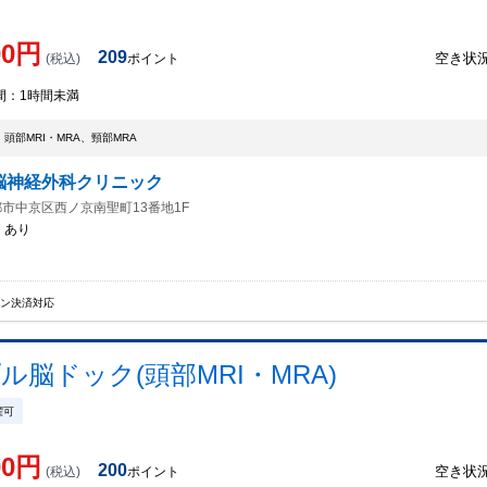
00
円
209
空き状
(税込)
ポイント
間：
1時間未満
頭部MRI・MRA、頸部MRA
脳神経外科クリニック
市中京区西ノ京南聖町13番地1F
：
あり
イン決済対応
脳ドック(頭部MRI・MRA)
曜可
00
円
200
空き状
(税込)
ポイント