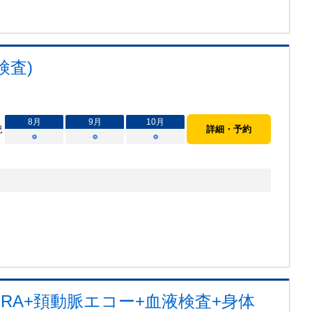
検査)
8
月
9
月
10
月
況
詳細・予約
○
○
○
MRA+頚動脈エコー+血液検査+身体