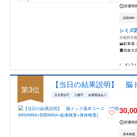
所要時
頭部MRI
シミズ
京都府京都
駐車場
四条大宮
オンラ
【当日の結果説明】 脳ドッ
第
3
位
当月受診可
土曜可
結果面談あり
30,0
所要時
基本検査、