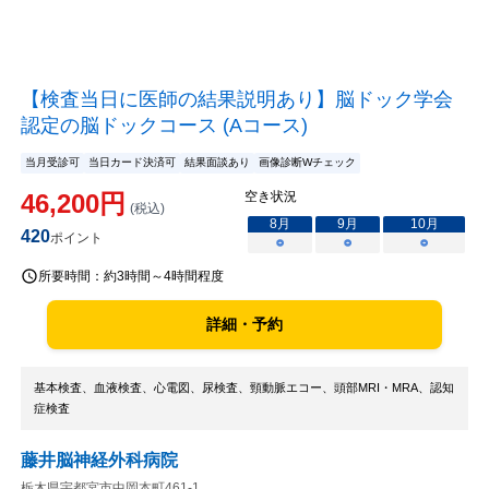
【検査当日に医師の結果説明あり】脳ドック学会
認定の脳ドックコース (Aコース)
当月受診可
当日カード決済可
結果面談あり
画像診断Wチェック
46,200
円
空き状況
(税込)
8
月
9
月
10
月
420
ポイント
○
○
○
所要時間：
約3時間～4時間程度
詳細・予約
基本検査、血液検査、心電図、尿検査、頸動脈エコー、頭部MRI・MRA、認知
症検査
藤井脳神経外科病院
栃木県宇都宮市中岡本町461-1