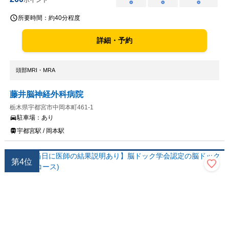
ポイント
○
○
○
所要時間：
約40分程度
詳細・予約
頭部MRI・MRA
藤井脳神経外科病院
栃木県宇都宮市中岡本町461-1
駐車場：
あり
宇都宮駅 / 岡本駅
第
4
位