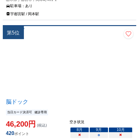
駐車場：
あり
宇都宮駅 / 岡本駅
第
5
位
脳ドック
当日カード決済可
健診専用
46,200
円
空き状況
(税込)
8
月
9
月
10
月
420
ポイント
×
○
×