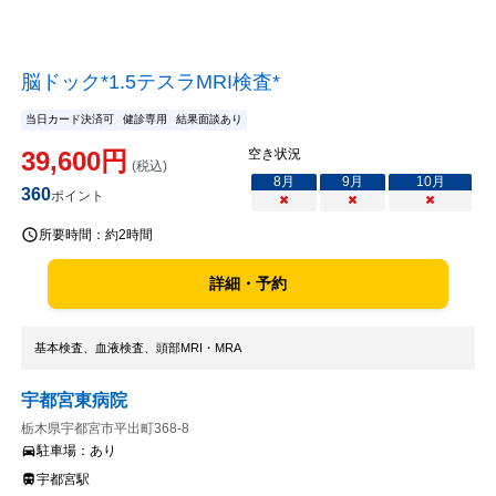
脳ドック*1.5テスラMRI検査*
当日カード決済可
健診専用
結果面談あり
39,600
円
空き状況
(税込)
8
月
9
月
10
月
360
ポイント
×
×
×
所要時間：
約2時間
詳細・予約
基本検査、血液検査、頭部MRI・MRA
宇都宮東病院
栃木県宇都宮市平出町368-8
駐車場：
あり
宇都宮駅