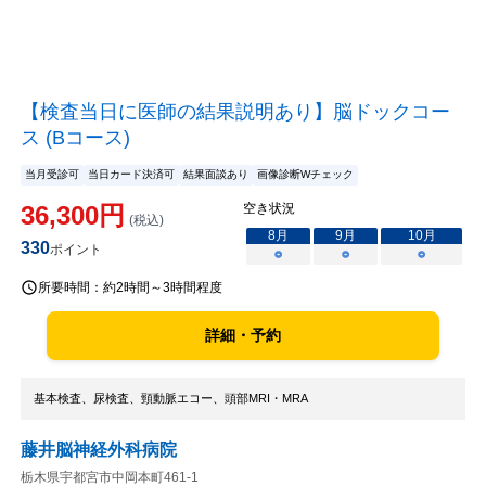
【検査当日に医師の結果説明あり】脳ドックコー
ス (Bコース)
当月受診可
当日カード決済可
結果面談あり
画像診断Wチェック
36,300
円
空き状況
(税込)
8
月
9
月
10
月
330
ポイント
○
○
○
所要時間：
約2時間～3時間程度
詳細・予約
基本検査、尿検査、頸動脈エコー、頭部MRI・MRA
藤井脳神経外科病院
栃木県宇都宮市中岡本町461-1