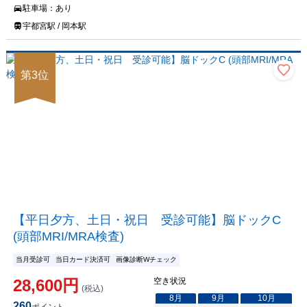
駐車場：
あり
宇都宮駅 / 岡本駅
第
3
位
【平日夕方、土日・祝日 受診可能】脳ドックC
(頭部MRI/MRA検査)
当月受診可
当日カード決済可
画像診断Wチェック
28,600
円
空き状況
(税込)
8
月
9
月
10
月
260