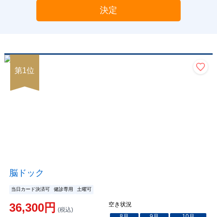
決定
第
1
位
脳ドック
当日カード決済可
健診専用
土曜可
36,300
円
空き状況
(税込)
8
月
9
月
10
月