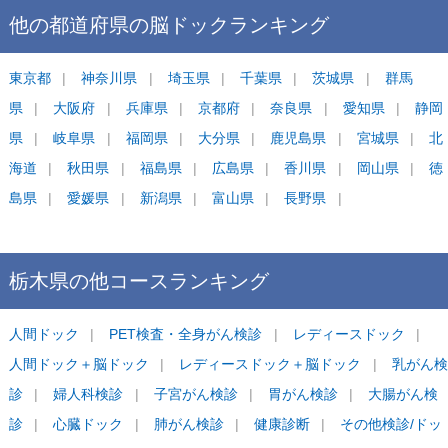
他の都道府県の
脳ドック
ランキング
東京都
神奈川県
埼玉県
千葉県
茨城県
群馬
県
大阪府
兵庫県
京都府
奈良県
愛知県
静岡
県
岐阜県
福岡県
大分県
鹿児島県
宮城県
北
海道
秋田県
福島県
広島県
香川県
岡山県
徳
島県
愛媛県
新潟県
富山県
長野県
栃木県
の他コース
ランキング
人間ドック
PET検査・全身がん検診
レディースドック
人間ドック＋脳ドック
レディースドック＋脳ドック
乳がん検
診
婦人科検診
子宮がん検診
胃がん検診
大腸がん検
診
心臓ドック
肺がん検診
健康診断
その他検診/ドッ