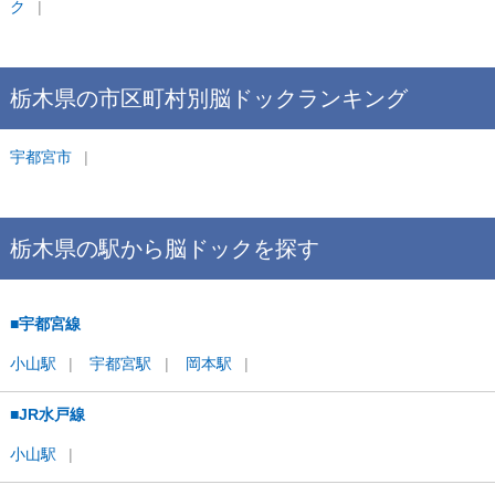
ク
栃木県
の市区町村別
脳ドック
ランキング
宇都宮市
栃木県
の駅から
脳ドックを
探す
■宇都宮線
小山
駅
宇都宮
駅
岡本
駅
■JR水戸線
小山
駅