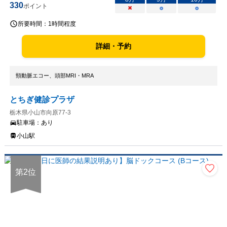
330
ポイント
×
○
○
所要時間：
1時間程度
詳細・予約
頸動脈エコー、頭部MRI・MRA
とちぎ健診プラザ
栃木県小山市向原77-3
駐車場：
あり
小山駅
第
2
位