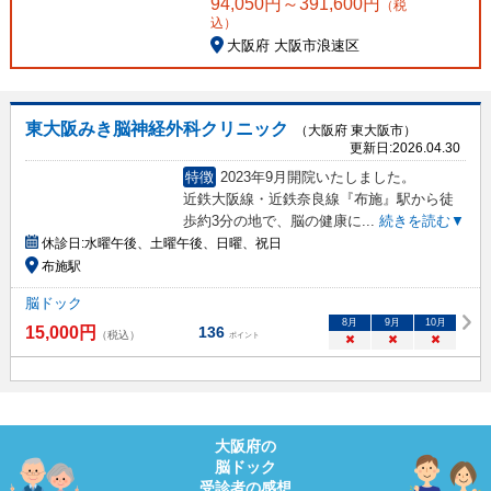
94,050
円～
391,600
円
（税
込）
大阪府 大阪市浪速区
東大阪みき脳神経外科クリニック
（大阪府 東大阪市）
更新日:
2026.04.30
特徴
2023年9月開院いたしました。
近鉄大阪線・近鉄奈良線『布施』駅から徒
歩約3分の地で、脳の健康に
...
続きを読む▼
休診日:
水曜午後、土曜午後、日曜、祝日
布施駅
脳ドック
8
月
9
月
10
月
15,000
円
136
（税込）
ポイント
×
×
×
大阪府
の
脳ドック
受診者の感想