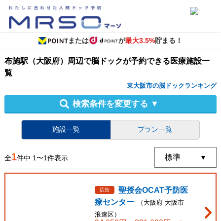
または
が
最大3.5%
貯まる！
布施駅（大阪府）周辺
で
脳ドック
が予約できる
医療施設
一
覧
東大阪市の脳ドックランキング
検索条件を変更する
▼
施設一覧
プラン一覧
1
全
件中
1
〜
1
件表示
聖授会OCAT予防医
広告
療センター
（
大阪府
大阪市
浪速区
）