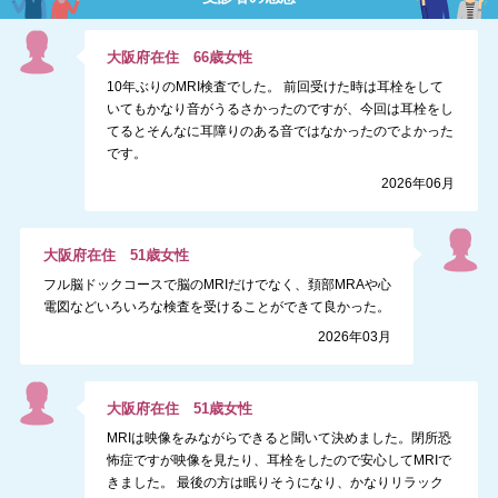
大阪府
在住
66
歳
女性
10年ぶりのMRI検査でした。 前回受けた時は耳栓をして
いてもかなり音がうるさかったのですが、今回は耳栓をし
てるとそんなに耳障りのある音ではなかったのでよかった
です。
2026年06月
大阪府
在住
51
歳
女性
フル脳ドックコースで脳のMRIだけでなく、頚部MRAや心
電図などいろいろな検査を受けることができて良かった。
2026年03月
大阪府
在住
51
歳
女性
MRIは映像をみながらできると聞いて決めました。閉所恐
怖症ですが映像を見たり、耳栓をしたので安心してMRIで
きました。 最後の方は眠りそうになり、かなりリラック