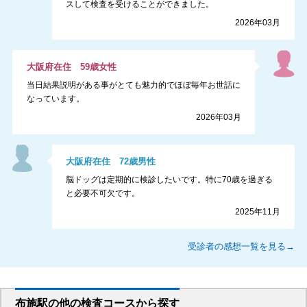
スして検査を受けることができました。
2026年03月
大阪府
在住
59
歳
女性
当日結果説明がある事がとても魅力的でほぼ毎年お世話に
なっています。
2026年03月
大阪府
在住
72
歳
男性
脳ドッグは定期的に検診したいです。特に70歳を過ぎる
と必要不可欠です。
2025年11月
受診者の感想一覧を見る→
布施駅
の
他の
検査コースから探す