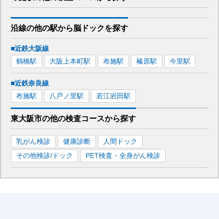
沿線の他の駅から
脳ドックを
探す
■近鉄大阪線
鶴橋
駅
大阪上本町
駅
布施
駅
榛原
駅
今里
駅
■近鉄奈良線
布施
駅
八戸ノ里
駅
若江岩田
駅
東大阪市
の
他の
検査コースから探す
乳がん検診
健康診断
人間ドック
その他検診/ドック
PET検査・全身がん検診