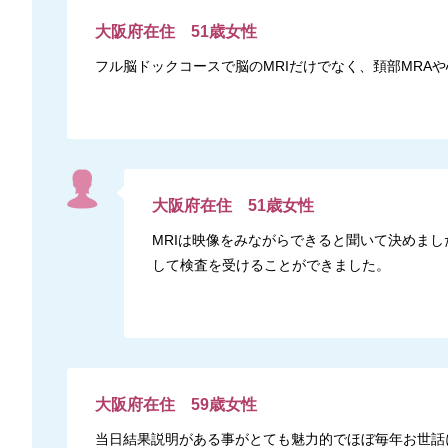
大阪府
在住
51
歳
女性
フル脳ドックコースで脳のMRIだけでなく、頚部MRA
大阪府
在住
51
歳
女性
MRIは映像をみながらできると聞いて決めま
して検査を受けることができました。
大阪府
在住
59
歳
女性
当日結果説明がある事がとても魅力的でほぼ毎年お世話