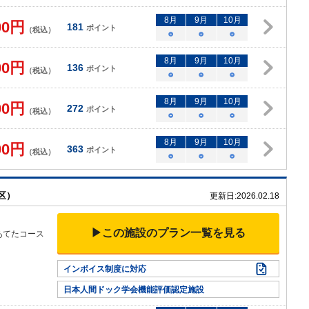
8
月
9
月
10
月
00
円
181
ポイント
（税込）
○
○
○
8
月
9
月
10
月
00
円
136
ポイント
（税込）
○
○
○
8
月
9
月
10
月
00
円
272
ポイント
（税込）
○
○
○
8
月
9
月
10
月
00
円
363
ポイント
（税込）
○
○
○
区）
更新日:
2026.02.18
▶この施設のプラン一覧を見る
あてたコース
インボイス制度に対応
日本人間ドック学会機能評価認定施設