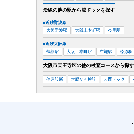
沿線の他の駅から
脳ドックを
探す
■近鉄難波線
大阪難波
駅
大阪上本町
駅
今里
駅
■近鉄大阪線
鶴橋
駅
大阪上本町
駅
布施
駅
榛原
駅
大阪市天王寺区
の
他の
検査コースから探す
健康診断
大腸がん検診
人間ドック