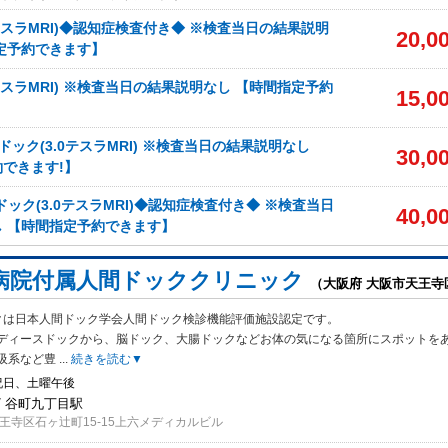
0テスラMRI)◆認知症検査付き◆ ※検査当日の結果説明
20,0
定予約できます】
0テスラMRI) ※検査当日の結果説明なし 【時間指定予約
15,0
ドック(3.0テスラMRI) ※検査当日の結果説明なし
30,0
できます!】
ドック(3.0テスラMRI)◆認知症検査付き◆ ※検査当日
40,0
 【時間指定予約できます】
病院付属人間ドッククリニック
（大阪府 大阪市天王寺
クは日本人間ドック学会人間ドック検診機能評価施設認定です。
ディースドッ
クから、脳ドック、大腸ドックなどお体の気になる箇所にスポットを
吸系など豊
...
続きを読む▼
祝日、土曜午後
/ 谷町九丁目駅
王寺区石ヶ辻町15-15上六メディカルビル