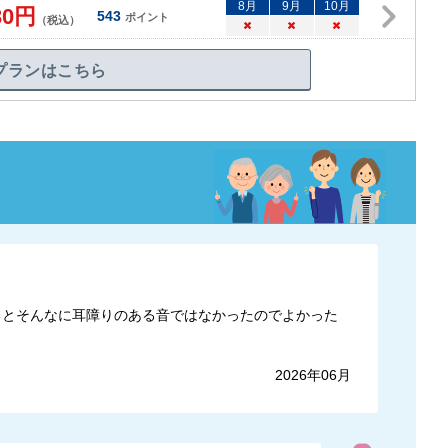
8
月
9
月
10
月
30
円
543
ポイント
（税込）
×
×
×
プランはこちら
るとそんなに耳障りのある音ではなかったのでよかった
2026年06月