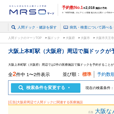
予約数No.1
2,018
※
施設の予約
※「年間予約数」のヒアリング調査 個人向け人間ドック予約サービ
人間ドック・健診を探す
病気・検査
について
調べる
人間ドックのマーソTOP
脳ドック
大阪府
大阪市
大阪市天王
大阪上本町駅（大阪府）周辺
で
脳ドック
が
大阪上本町駅（大阪府）周辺では2件の医療施設で脳ドックを予約することが
2
並び順：
標準
予約数
全
件中
1
〜
2
件表示
検索条件を変更する
現在の検索条件：
▼
[広告]
大阪府
周辺で人間ドックに関連する医療施設
大阪な
広告