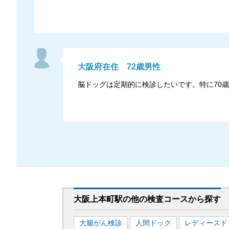
大阪府
在住
72
歳
男性
脳ドッグは定期的に検診したいです。特に70
大阪上本町駅
の
他の
検査コースから探す
大腸がん検診
人間ドック
レディースド