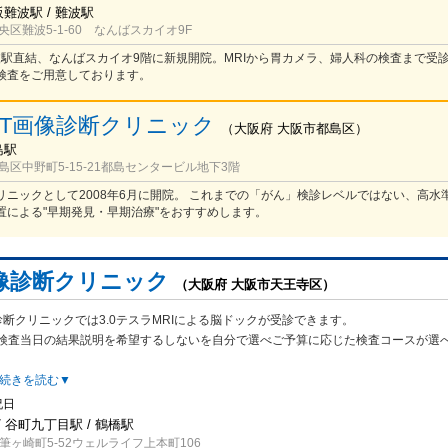
阪難波駅 / 難波駅
区難波5-1-60 なんばスカイオ9F
難波駅直結、なんばスカイオ9階に新規開院。MRIから胃カメラ、婦人科の検査まで受
検査をご用意しております。
ET画像診断クリニック
（
大阪府
大阪市都島区
）
島駅
区中野町5-15-21都島センタービル地下3階
リニックとして2008年6月に開院。 これまでの「がん」検診レベルではない、高水
置による"早期発見・早期治療"をおすすめします。
像診断クリニック
（大阪府 大阪市天王寺区）
断クリニックでは3.0テスラMRIによる脳ドックが受診できます。
検査
当日の結果説明を希望するしないを自分で選べご予算に応じた検査コースが選
続きを読む▼
祝日
 谷町九丁目駅 / 鶴橋駅
ヶ崎町5-52ウェルライフ上本町106