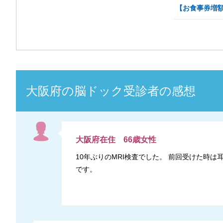
【お食事券増額
大阪府
の
脳ドック
受診者の感想
大阪府
在住
66
歳
女性
10年ぶりのMRI検査でした。 前回受けた
です。