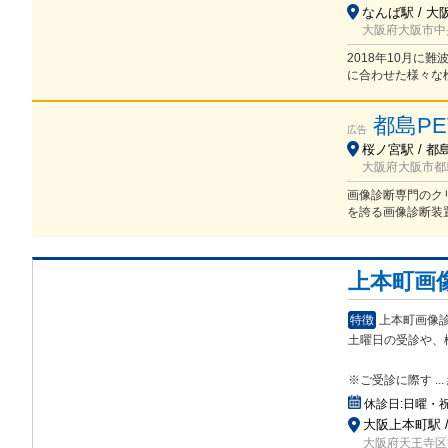
なんば駅 / 大
大阪府大阪市中央
2018年10月に
に合わせた様々な
都島P
広告
桜ノ宮駅 / 都
大阪府大阪市都島
画像診断専門のク
を誇る画像診断装
上本町画
特徴
上本町画像診
土曜日の受診や、
※ご受診に際す
...
休診日:
日曜・
大阪上本町駅 /
大阪府天王寺区筆