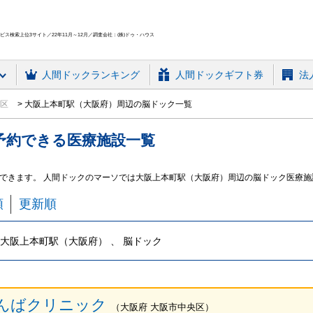
ス検索上位3サイト／22年11月～12月／調査会社：(株)ドゥ・ハウス
人間ドック
ランキング
人間ドックギフト券
法
寺区
大阪上本町駅（大阪府）周辺の脳ドック一覧
予約できる
医療施設
一覧
できます。 人間ドックのマーソでは大阪上本町駅（大阪府）周辺の脳ドック医療
順
更新順
大阪上本町駅（大阪府） 、 脳ドック
んばクリニック
（
大阪府
大阪市中央区
）