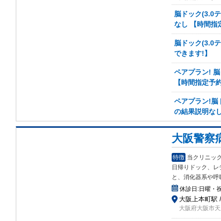
脳ドック(3.
なし 【時間指
脳ドック(3.
できます!】
ペアプラン! 脳
【時間指定予約
ペアプラン!脳
の結果説明なし
大阪警察
特徴
当クリニッ
日帰りドック、レ
と、消化器系や呼
休診日:
日曜・
大阪上本町駅 
大阪府大阪市天