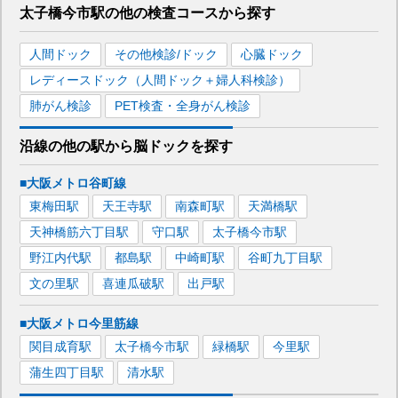
太子橋今市駅
の
他の
検査コースから探す
人間ドック
その他検診/ドック
心臓ドック
レディースドック（人間ドック＋婦人科検診）
肺がん検診
PET検査・全身がん検診
沿線の他の駅から
脳ドックを
探す
■大阪メトロ谷町線
東梅田
駅
天王寺
駅
南森町
駅
天満橋
駅
天神橋筋六丁目
駅
守口
駅
太子橋今市
駅
野江内代
駅
都島
駅
中崎町
駅
谷町九丁目
駅
文の里
駅
喜連瓜破
駅
出戸
駅
■大阪メトロ今里筋線
関目成育
駅
太子橋今市
駅
緑橋
駅
今里
駅
蒲生四丁目
駅
清水
駅