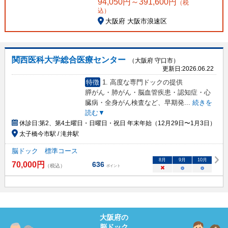
94,050
円～
391,600
円
（税
込）
大阪府 大阪市浪速区
関西医科大学総合医療センター
（大阪府 守口市）
更新日:
2026.06.22
特徴
1. 高度な専門ドックの提供
膵がん・肺がん・脳血管疾患・認知症・心
臓病・全身がん検査など、早期発
...
続きを
読む▼
休診日:
第2、第4土曜日・日曜日・祝日 年末年始（12月29日〜1月3日）
太子橋今市駅 / 滝井駅
脳ドック 標準コース
8
月
9
月
10
月
70,000
円
636
（税込）
ポイント
×
○
○
大阪府
の
脳ドック