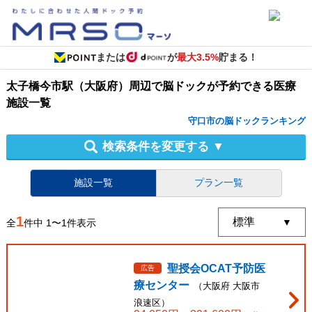
または
が
最大3.5%
貯まる！
太子橋今市駅（大阪府）周辺
で
脳ドック
が予約できる
医療
施設
一覧
守口市の脳ドックランキング
検索条件を変更する
▼
施設一覧
プラン一覧
1
全
件中
1
〜
1
件表示
聖授会OCAT予防医
広告
療センター
（
大阪府
大阪市
浪速区
）