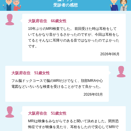
受診者の感想
大阪府
在住
66
歳
女性
10年ぶりのMRI検査でした。 前回受けた時は耳栓をして
いてもかなり音がうるさかったのですが、今回は耳栓をし
てるとそんなに耳障りのある音ではなかったのでよかった
です。
2026年06月
大阪府
在住
51
歳
女性
フル脳ドックコースで脳のMRIだけでなく、頚部MRAや心
電図などいろいろな検査を受けることができて良かった。
2026年03月
大阪府
在住
51
歳
女性
MRIは映像をみながらできると聞いて決めました。閉所恐
怖症ですが映像を見たり、耳栓をしたので安心してMRIで