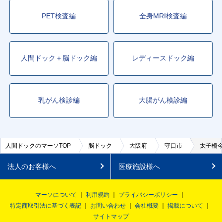
PET検査編
全身MRI検査編
人間ドック＋脳ドック編
レディースドック編
乳がん検診編
大腸がん検診編
人間ドックのマーソTOP
脳ドック
大阪府
守口市
太子橋
法人のお客様へ
医療施設様へ
マーソについて
利用規約
プライバシーポリシー
特定商取引法に基づく表記
お問い合わせ
会社概要
掲載について
サイトマップ