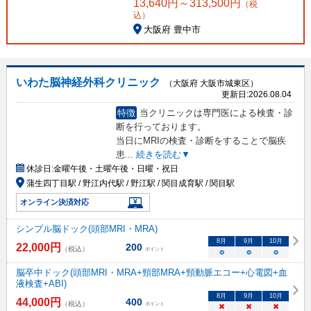
13,640
円～
313,500
円
（税
込）
大阪府 豊中市
いわた脳神経外科クリニック
（大阪府 大阪市城東区）
更新日:
2026.08.04
特徴
当クリニックは専門医による検査・診
断を行っております。
当日にMRIの検査・診断をすることで脳疾
患
...
続きを読む▼
休診日:
金曜午後・土曜午後・日曜・祝日
蒲生四丁目駅 / 野江内代駅 / 野江駅 / 関目成育駅 / 関目駅
オンライン決済対応
シンプル脳ドック(頭部MRI・MRA)
8
月
9
月
10
月
22,000
円
200
（税込）
ポイント
○
○
○
脳卒中ドック(頭部MRI・MRA+頸部MRA+頸動脈エコー+心電図+血
液検査+ABI)
8
月
9
月
10
月
44,000
円
400
（税込）
ポイント
×
×
×