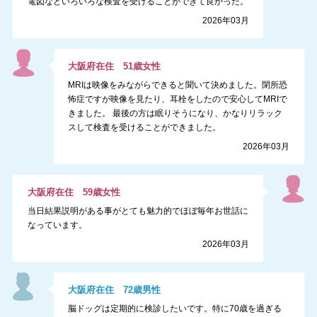
電図などいろいろな検査を受けることができて良かった。
2026年03月
大阪府
在住
51
歳
女性
MRIは映像をみながらできると聞いて決めました。閉所恐
怖症ですが映像を見たり、耳栓をしたので安心してMRIで
きました。 最後の方は眠りそうになり、かなりリラック
スして検査を受けることができました。
2026年03月
大阪府
在住
59
歳
女性
当日結果説明がある事がとても魅力的でほぼ毎年お世話に
なっています。
2026年03月
大阪府
在住
72
歳
男性
脳ドッグは定期的に検診したいです。特に70歳を過ぎる