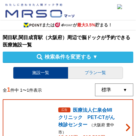
または
が
最大3.5%
貯まる！
関目駅,関目成育駅（大阪府）周辺
で
脳ドック
が予約できる
医療施設
一覧
検索条件を変更する
▼
施設一覧
プラン一覧
1
全
件中
1
〜
1
件表示
医療法人仁泉会MI
広告
クリニック PET-CTがん
検診センター
（
大阪府
豊中
市
）