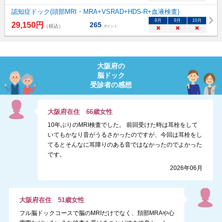
認知症ドック(頭部MRI・MRA+VSRAD+HDS-R+血液検査)
8
月
9
月
10
月
29,150
円
265
（税込）
ポイント
×
×
×
大阪府
の
脳ドック
受診者の感想
大阪府
在住
66
歳
女性
10年ぶりのMRI検査でした。 前回受けた時は耳栓をして
いてもかなり音がうるさかったのですが、今回は耳栓をし
てるとそんなに耳障りのある音ではなかったのでよかった
です。
2026年06月
大阪府
在住
51
歳
女性
フル脳ドックコースで脳のMRIだけでなく、頚部MRAや心