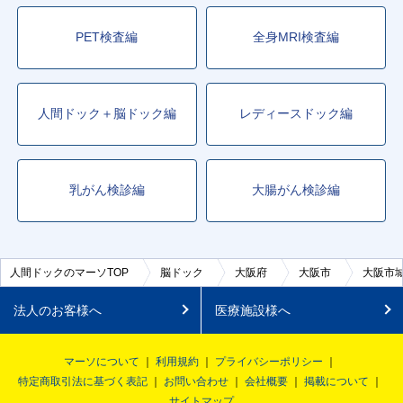
PET検査編
全身MRI検査編
人間ドック＋脳ドック編
レディースドック編
乳がん検診編
大腸がん検診編
人間ドックのマーソTOP
脳ドック
大阪府
大阪市
大阪市
法人のお客様へ
医療施設様へ
マーソについて
利用規約
プライバシーポリシー
特定商取引法に基づく表記
お問い合わせ
会社概要
掲載について
サイトマップ