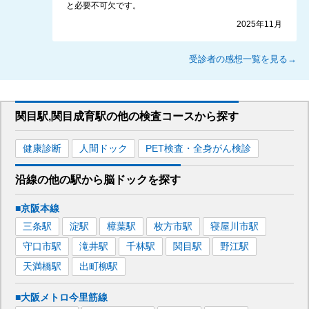
と必要不可欠です。
2025年11月
受診者の感想一覧を見る→
関目駅,関目成育駅
の
他の
検査コースから探す
健康診断
人間ドック
PET検査・全身がん検診
沿線の他の駅から
脳ドックを
探す
■京阪本線
三条
駅
淀
駅
樟葉
駅
枚方市
駅
寝屋川市
駅
守口市
駅
滝井
駅
千林
駅
関目
駅
野江
駅
天満橋
駅
出町柳
駅
■大阪メトロ今里筋線