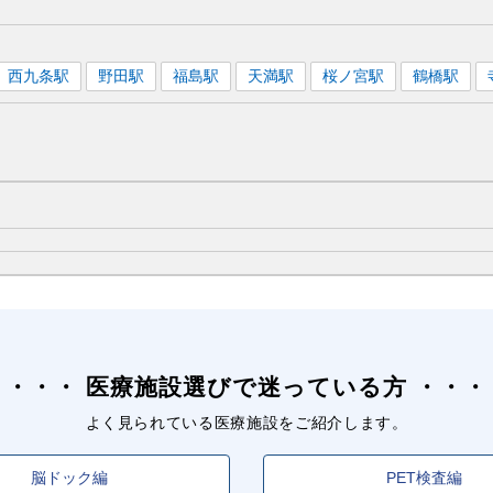
西九条
駅
野田
駅
福島
駅
天満
駅
桜ノ宮
駅
鶴橋
駅
医療施設選びで迷っている方
よく見られている医療施設をご紹介します。
脳ドック編
PET検査編