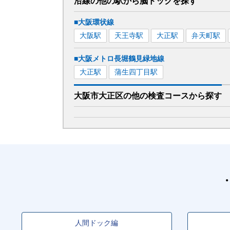
沿線の他の駅から
脳ドックを
探す
■大阪環状線
大阪
駅
天王寺
駅
大正
駅
弁天町
駅
■大阪メトロ長堀鶴見緑地線
大正
駅
蒲生四丁目
駅
大阪市大正区
の
他の
検査コースから探す
人間ドック編