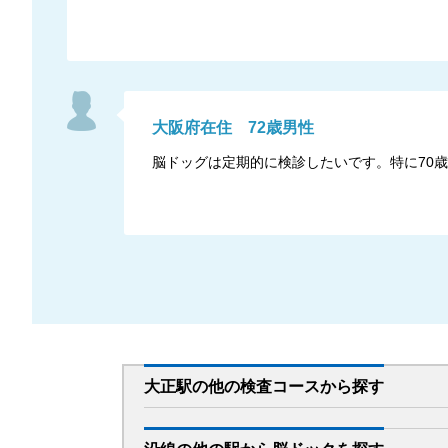
大阪府
在住
72
歳
男性
脳ドッグは定期的に検診したいです。特に70
大正駅
の
他の
検査コースから探す