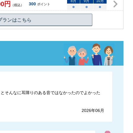
8
月
9
月
10
月
00
円
300
ポイント
（税込）
○
○
○
プランはこちら
るとそんなに耳障りのある音ではなかったのでよかった
2026年06月