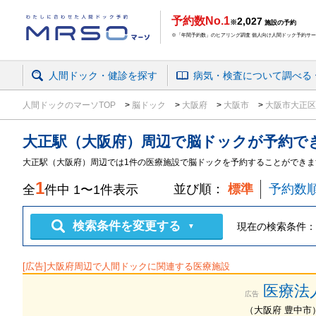
予約数No.1
2,027
※
施設の予約
※「年間予約数」のヒアリング調査 個人向け人間ドック予約サービ
人間ドック・健診を探す
病気・検査
について
調べる
人間ドックのマーソTOP
脳ドック
大阪府
大阪市
大阪市大正
大正駅（大阪府）周辺
で
脳ドック
が予約で
大正駅（大阪府）周辺では1件の医療施設で脳ドックを予約することができま
1
並び順：
標準
予約数
全
件中
1
〜
1
件表示
検索条件を変更する
現在の検索条件：
▼
[広告]
大阪府
周辺で人間ドックに関連する医療施設
医療法
広告
（
大阪府
豊中市