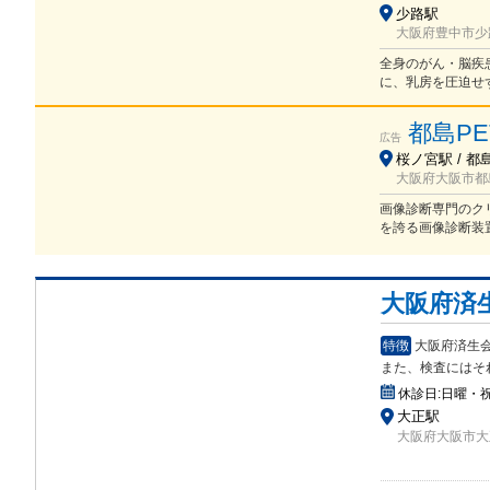
少路駅
大阪府豊中市少路1
全身のがん・脳疾
に、乳房を圧迫せ
都島P
広告
桜ノ宮駅 / 都
大阪府大阪市都島
画像診断専門のク
を誇る画像診断装
大阪府済
特徴
大阪府済生
また、検査にはそ
休診日:
日曜・祝
大正駅
大阪府大阪市大正