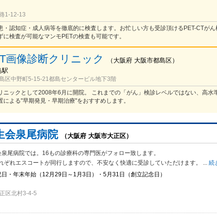
-12-13
患・認知症・成人病等を徹底的に検査します。お忙しい方も受診頂けるPET-CTがん
ずに検査が可能なマンモPETの検査も可能です。
ET画像診断クリニック
（
大阪府
大阪市都島区
）
島駅
区中野町5-15-21都島センタービル地下3階
リニックとして2008年6月に開院。 これまでの「がん」検診レベルではない、高水
置による"早期発見・早期治療"をおすすめします。
生会泉尾病院
（大阪府 大阪市大正区）
会泉尾病院では。16もの診療科の専門医がフォロー致します。
れぞれエスコ
ートが同行しますので、不安なく快適に受診していただけます。
...
続
日・年末年始（12月29日～1月3日）・5月31日（創立記念日）
区北村3-4-5