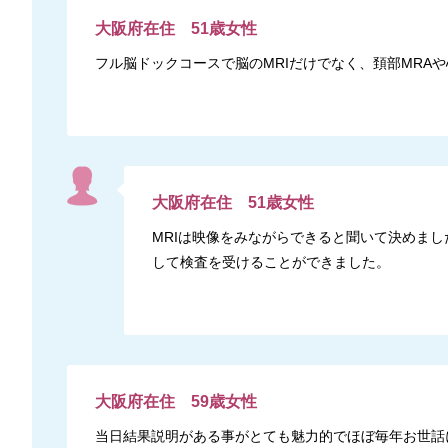
大阪府
在住
51
歳
女性
フル脳ドックコースで脳のMRIだけでなく、頚部MRA
大阪府
在住
51
歳
女性
MRIは映像をみながらできると聞いて決めま
して検査を受けることができました。
大阪府
在住
59
歳
女性
当日結果説明がある事がとても魅力的でほぼ毎年お世話