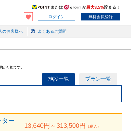
または
が
最大3.5%
貯まる！
ログイン
無料会員登録
人のお客様へ
よくあるご質問
約が可能です。
施設一覧
プラン一覧
ンター
13,640
円～
313,500
円
（税込）