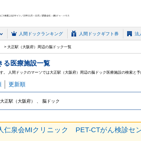
ス検索上位3サイト／22年11月～12月／調査会社：(株)ドゥ・ハウス
人間ドック
ランキング
人間ドックギフト券
法
区
大正駅（大阪府）周辺の脳ドック一覧
きる
医療施設
一覧
す。 人間ドックのマーソでは大正駅（大阪府）周辺の脳ドック医療施設の検索と予
順
更新順
大正駅（大阪府） 、 脳ドック
人仁泉会MIクリニック PET-CTがん検診セ
）