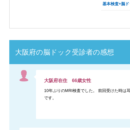
基本検査+脳ドッ
大阪府
の
脳ドック
受診者の感想
大阪府
在住
66
歳
女性
10年ぶりのMRI検査でした。 前回受けた
です。