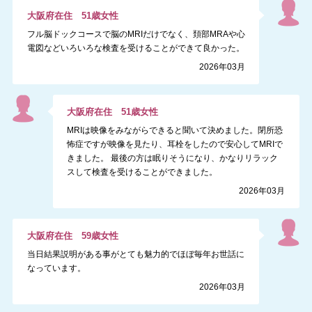
大阪府
在住
51
歳
女性
フル脳ドックコースで脳のMRIだけでなく、頚部MRAや心
電図などいろいろな検査を受けることができて良かった。
2026年03月
大阪府
在住
51
歳
女性
MRIは映像をみながらできると聞いて決めました。閉所恐
怖症ですが映像を見たり、耳栓をしたので安心してMRIで
きました。 最後の方は眠りそうになり、かなりリラック
スして検査を受けることができました。
2026年03月
大阪府
在住
59
歳
女性
当日結果説明がある事がとても魅力的でほぼ毎年お世話に
なっています。
2026年03月