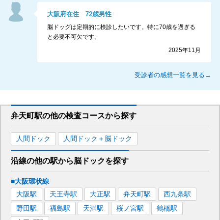
大阪府
在住
72
歳
男性
脳ドッグは定期的に検診したいです。特に70歳を過ぎる
と必要不可欠です。
2025年11月
受診者の感想一覧を見る→
弁天町駅
の
他の
検査コースから探す
人間ドック
人間ドック＋脳ドック
沿線の他の駅から
脳ドックを
探す
■大阪環状線
大阪
駅
天王寺
駅
大正
駅
弁天町
駅
西九条
駅
野田
駅
福島
駅
天満
駅
桜ノ宮
駅
鶴橋
駅