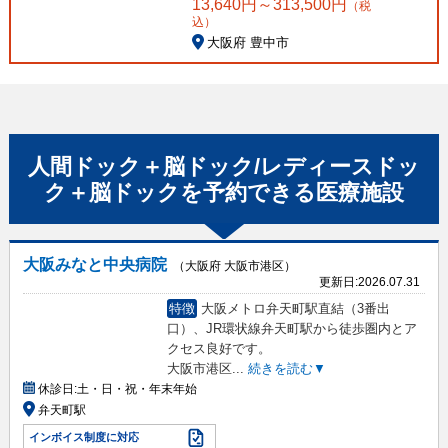
13,640
円～
313,500
円
（税
込）
大阪府 豊中市
人間ドック＋脳ドック/レディースドッ
ク＋脳ドック
を予約できる
医療施設
大阪みなと中央病院
（大阪府 大阪市港区）
更新日:
2026.07.31
特徴
大阪メトロ弁天町駅直結（3番出
口）、JR環状線弁天町駅から徒歩圏内とア
クセス良好です。
大阪市港区
...
続きを読む▼
休診日:
土・日・祝・年末年始
弁天町駅
インボイス制度に対応