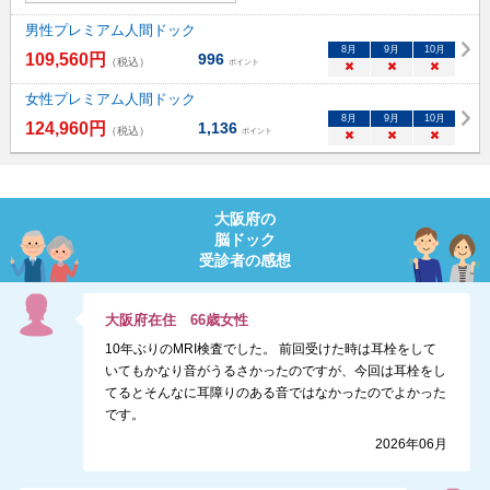
男性プレミアム人間ドック
8
月
9
月
10
月
109,560
円
996
（税込）
ポイント
×
×
×
女性プレミアム人間ドック
8
月
9
月
10
月
124,960
円
1,136
（税込）
ポイント
×
×
×
大阪府
の
脳ドック
受診者の感想
大阪府
在住
66
歳
女性
10年ぶりのMRI検査でした。 前回受けた時は耳栓をして
いてもかなり音がうるさかったのですが、今回は耳栓をし
てるとそんなに耳障りのある音ではなかったのでよかった
です。
2026年06月