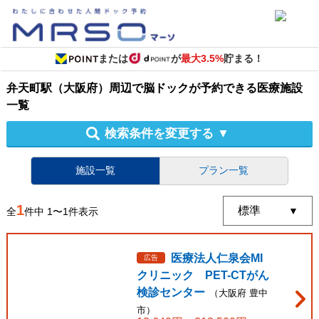
または
が
最大3.5%
貯まる！
弁天町駅（大阪府）周辺
で
脳ドック
が予約できる
医療施設
一覧
検索条件を変更する
▼
施設一覧
プラン一覧
1
全
件中
1
〜
1
件表示
医療法人仁泉会MI
広告
クリニック PET-CTがん
検診センター
（
大阪府
豊中
市
）