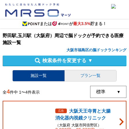
または
が
最大3.5%
貯まる！
野田駅,玉川駅（大阪府）周辺
で
脳ドック
が予約できる
医療
施設
一覧
大阪市福島区の脳ドックランキング
検索条件を変更する
▼
施設一覧
プラン一覧
4
全
件中
1
〜
4
件表示
大阪天王寺胃と大腸
広告
消化器内視鏡クリニック
（
大阪府
大阪市阿倍野区
）