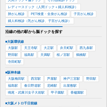
レディースドック（人間ドック＋婦人科検診）
肺がん検診
PET検査・全身がん検診
子宮がん検診
婦人科検診（乳がん検診、子宮がん検診）
沿線の他の駅から
脳ドックを
探す
■大阪環状線
大阪
駅
天王寺
駅
大正
駅
弁天町
駅
西九条
駅
野田
駅
福島
駅
天満
駅
桜ノ宮
駅
鶴橋
駅
寺田町
駅
■阪神本線
大阪梅田
駅
西宮
駅
芦屋
駅
神戸三宮
駅
野田
駅
福島
駅
春日野道
駅
尼崎
駅
出屋敷
駅
鳴尾・武庫川女子大前
駅
甲子園
駅
香櫨園
駅
■大阪メトロ千日前線