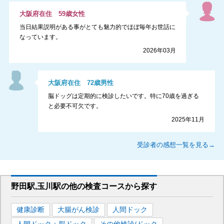
大阪府
在住
59
歳
女性
当日結果説明がある事がとても魅力的でほぼ毎年お世話に
なっています。
2026年03月
大阪府
在住
72
歳
男性
脳ドッグは定期的に検診したいです。特に70歳を過ぎる
と必要不可欠です。
2025年11月
受診者の感想一覧を見る→
野田駅,玉川駅
の
他の
検査コースから探す
健康診断
大腸がん検診
人間ドック
人間ドック＋脳ドック
その他検診/ドック