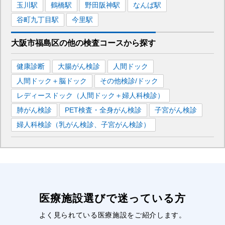
玉川
駅
鶴橋
駅
野田阪神
駅
なんば
駅
谷町九丁目
駅
今里
駅
大阪市福島区
の
他の
検査コースから探す
健康診断
大腸がん検診
人間ドック
人間ドック＋脳ドック
その他検診/ドック
レディースドック（人間ドック＋婦人科検診）
肺がん検診
PET検査・全身がん検診
子宮がん検診
婦人科検診（乳がん検診、子宮がん検診）
医療施設選びで迷っている方
よく見られている医療施設をご紹介します。