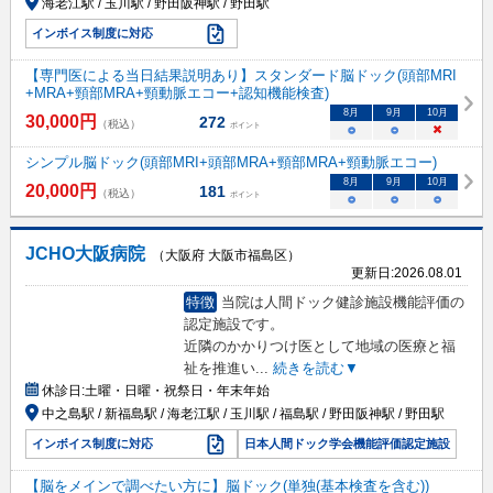
海老江駅 / 玉川駅 / 野田阪神駅 / 野田駅
インボイス制度に対応
【専門医による当日結果説明あり】スタンダード脳ドック(頭部MRI
+MRA+頸部MRA+頸動脈エコー+認知機能検査)
8
月
9
月
10
月
30,000
円
272
（税込）
ポイント
○
○
×
シンプル脳ドック(頭部MRI+頭部MRA+頸部MRA+頸動脈エコー)
8
月
9
月
10
月
20,000
円
181
（税込）
ポイント
○
○
○
JCHO大阪病院
（大阪府 大阪市福島区）
更新日:
2026.08.01
特徴
当院は人間ドック健診施設機能評価の
認定施設です。
近隣のかかりつけ医として地域の医療と福
祉を推進い
...
続きを読む▼
休診日:
土曜・日曜・祝祭日・年末年始
中之島駅 / 新福島駅 / 海老江駅 / 玉川駅 / 福島駅 / 野田阪神駅 / 野田駅
インボイス制度に対応
日本人間ドック学会機能評価認定施設
【脳をメインで調べたい方に】脳ドック(単独(基本検査を含む))