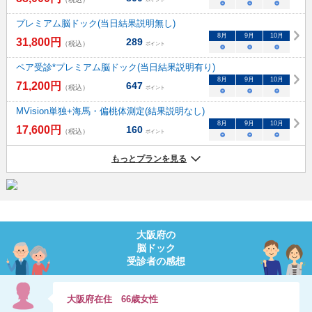
○
○
○
プレミアム脳ドック(当日結果説明無し)
8
月
9
月
10
月
31,800
円
289
（税込）
ポイント
○
○
○
ペア受診*プレミアム脳ドック(当日結果説明有り)
8
月
9
月
10
月
71,200
円
647
（税込）
ポイント
○
○
○
MVision単独+海馬・偏桃体測定(結果説明なし)
8
月
9
月
10
月
17,600
円
160
（税込）
ポイント
○
○
○
もっとプランを見る
大阪府
の
脳ドック
受診者の感想
大阪府
在住
66
歳
女性