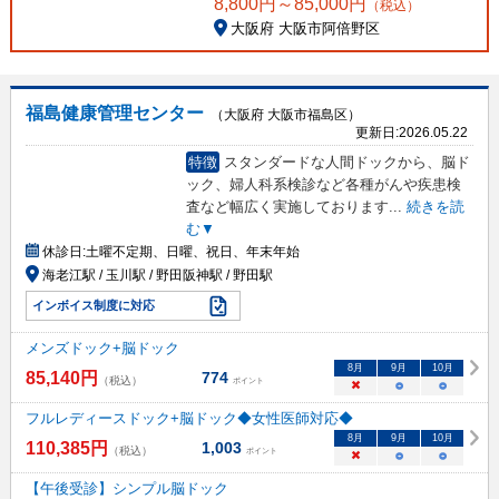
8,800
円～
85,000
円
（税込）
大阪府 大阪市阿倍野区
福島健康管理センター
（大阪府 大阪市福島区）
更新日:
2026.05.22
特徴
スタンダードな人間ドックから、脳ド
ック、婦人科系検診など各種がんや疾患検
査など幅広く実施しております
...
続きを読
む▼
休診日:
土曜不定期、日曜、祝日、年末年始
海老江駅 / 玉川駅 / 野田阪神駅 / 野田駅
インボイス制度に対応
メンズドック+脳ドック
8
月
9
月
10
月
85,140
円
774
（税込）
ポイント
×
○
○
フルレディースドック+脳ドック◆女性医師対応◆
8
月
9
月
10
月
110,385
円
1,003
（税込）
ポイント
×
○
○
【午後受診】シンプル脳ドック