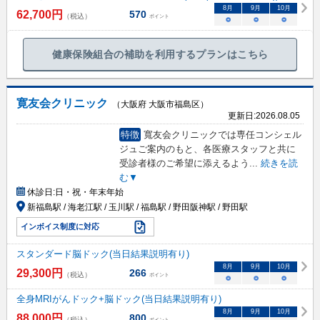
8
月
9
月
10
月
62,700
円
570
（税込）
ポイント
○
○
○
健康保険組合の補助を利用するプランはこちら
寛友会クリニック
（大阪府 大阪市福島区）
更新日:
2026.08.05
特徴
寬友会クリニックでは専任コンシェル
ジュご案内のもと、各医療スタッフと共に
受診者様のご希望に添えるよう
...
続きを読
む▼
休診日:
日・祝・年末年始
新福島駅 / 海老江駅 / 玉川駅 / 福島駅 / 野田阪神駅 / 野田駅
インボイス制度に対応
スタンダード脳ドック(当日結果説明有り)
8
月
9
月
10
月
29,300
円
266
（税込）
ポイント
○
○
○
全身MRIがんドック+脳ドック(当日結果説明有り)
8
月
9
月
10
月
88,000
円
800
（税込）
ポイント