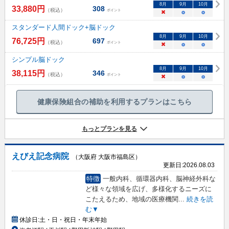
8
月
9
月
10
月
33,880
円
308
（税込）
ポイント
×
○
○
スタンダード人間ドック+脳ドック
8
月
9
月
10
月
76,725
円
697
（税込）
ポイント
×
○
○
シンプル脳ドック
8
月
9
月
10
月
38,115
円
346
（税込）
ポイント
×
○
○
健康保険組合の補助を利用するプランはこちら
もっとプランを見る
えびえ記念病院
（大阪府 大阪市福島区）
更新日:
2026.08.03
特徴
一般内科、循環器内科、脳神経外科な
ど様々な領域を広げ、多様化するニーズに
こたえるため、地域の医療機関
...
続きを読
む▼
休診日:
土・日・祝日・年末年始