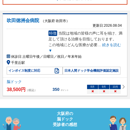
吹田徳洲会病院
（大阪府 吹田市）
更新日:
2026.08.04
特徴
当院は地域の皆様の声に耳を傾け、満
足して頂ける治療を目指しております。
この地域にどんな医療が必要
...
続きを読む
▼
休診日:
土曜日午後／日曜日／祝日／年末年始
千里丘駅
インボイス制度に対応
日本人間ドック学会機能評価認定施設
脳ドック
8
月
9
月
10
月
38,500
円
350
（税込）
ポイント
×
×
×
大阪府
の
脳ドック
受診者の感想