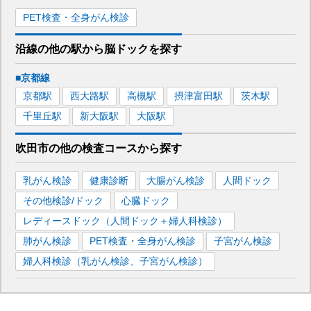
PET検査・全身がん検診
沿線の他の駅から
脳ドックを
探す
■京都線
京都
駅
西大路
駅
高槻
駅
摂津富田
駅
茨木
駅
千里丘
駅
新大阪
駅
大阪
駅
吹田市
の
他の
検査コースから探す
乳がん検診
健康診断
大腸がん検診
人間ドック
その他検診/ドック
心臓ドック
レディースドック（人間ドック＋婦人科検診）
肺がん検診
PET検査・全身がん検診
子宮がん検診
婦人科検診（乳がん検診、子宮がん検診）