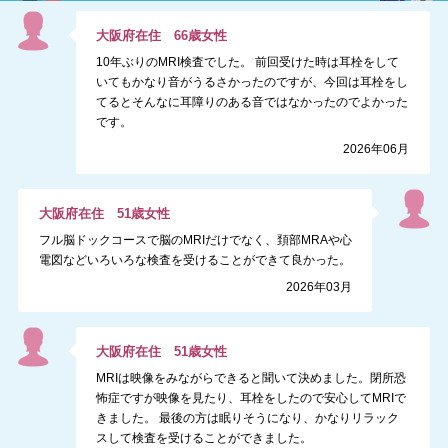
大阪府
在住
66
歳
女性
10年ぶりのMRI検査でした。 前回受けた時は耳栓をして
いてもかなり音がうるさかったのですが、今回は耳栓をし
てるとそんなに耳障りのある音ではなかったのでよかった
です。
2026年06月
大阪府
在住
51
歳
女性
フル脳ドックコースで脳のMRIだけでなく、頚部MRAや心
電図などいろいろな検査を受けることができて良かった。
2026年03月
大阪府
在住
51
歳
女性
MRIは映像をみながらできると聞いて決めました。閉所恐
怖症ですが映像を見たり、耳栓をしたので安心してMRIで
きました。 最後の方は眠りそうになり、かなりリラック
スして検査を受けることができました。