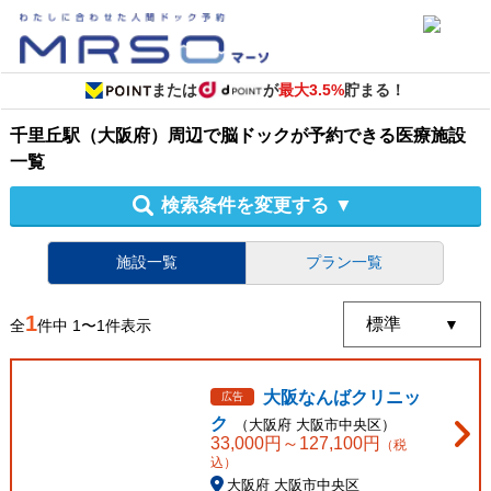
または
が
最大3.5%
貯まる！
千里丘駅（大阪府）周辺
で
脳ドック
が予約できる
医療施設
一覧
検索条件を変更する
▼
施設一覧
プラン一覧
1
全
件中
1
〜
1
件表示
大阪なんばクリニッ
広告
ク
（
大阪府
大阪市中央区
）
33,000
円～
127,100
円
（税
込）
大阪府 大阪市中央区