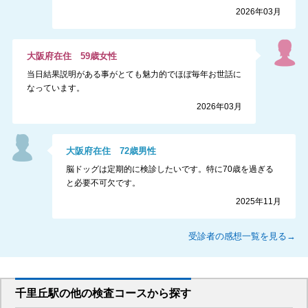
2026年03月
大阪府
在住
59
歳
女性
当日結果説明がある事がとても魅力的でほぼ毎年お世話に
なっています。
2026年03月
大阪府
在住
72
歳
男性
脳ドッグは定期的に検診したいです。特に70歳を過ぎる
と必要不可欠です。
2025年11月
受診者の感想一覧を見る→
千里丘駅
の
他の
検査コースから探す