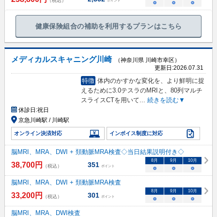
（税込）
ポイント
○
○
○
健康保険組合の補助を利用するプランはこちら
メディカルスキャニング川崎
（神奈川県 川崎市幸区）
更新日:
2026.07.31
特徴
体内のかすかな変化を、より鮮明に捉
えるために3.0テスラのMRIと、80列マルチ
スライスCTを用いて
...
続きを読む▼
休診日:
祝日
京急川崎駅 / 川崎駅
オンライン決済対応
インボイス制度に対応
脳MRI、MRA、DWI + 頚動脈MRA検査◇当日結果説明付き◇
8
月
9
月
10
月
38,700
円
351
（税込）
ポイント
○
○
○
脳MRI、MRA、DWI + 頚動脈MRA検査
8
月
9
月
10
月
33,200
円
301
（税込）
ポイント
○
○
○
脳MRI、MRA、DWI検査