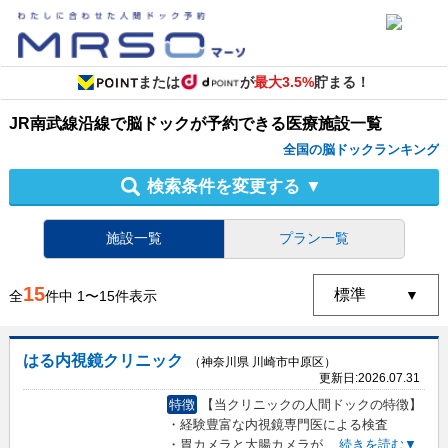
または
が
最大3.5%
貯まる！
JR南武線沿線
で
脳ドック
が予約できる
医療施設
一覧
全国の脳ドックランキング
検索条件を変更する
▼
施設一覧
プラン一覧
15
全
件中
1
〜
15
件表示
はる内視鏡クリニック
（神奈川県 川崎市中原区）
更新日:
2026.07.31
特徴
【当クリニックの人間ドックの特徴】
・経験豊富な内視鏡専門医による検査
・胃カメラと大腸カメラが
...
続きを読む▼