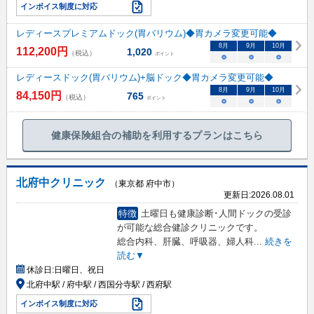
インボイス制度に対応
レディースプレミアムドック(胃バリウム)◆胃カメラ変更可能◆
8
月
9
月
10
月
112,200
円
1,020
（税込）
ポイント
○
○
○
レディースドック(胃バリウム)+脳ドック◆胃カメラ変更可能◆
8
月
9
月
10
月
84,150
円
765
（税込）
ポイント
○
○
○
健康保険組合の補助を利用するプランはこちら
北府中クリニック
（東京都 府中市）
更新日:
2026.08.01
特徴
土曜日も健康診断･人間ドックの受診
が可能な総合健診クリニックです。
総合内科、肝臓、呼吸器、婦人科
...
続きを
読む▼
休診日:
日曜日、祝日
北府中駅 / 府中駅 / 西国分寺駅 / 西府駅
インボイス制度に対応