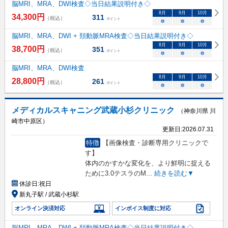
脳MRI、MRA、DWI検査◇当日結果説明付き◇
8
月
9
月
10
月
34,300
円
311
（税込）
ポイント
○
○
○
脳MRI、MRA、DWI + 頚動脈MRA検査◇当日結果説明付き◇
8
月
9
月
10
月
38,700
円
351
（税込）
ポイント
○
○
○
脳MRI、MRA、DWI検査
8
月
9
月
10
月
28,800
円
261
（税込）
ポイント
○
○
○
メディカルスキャニング武蔵小杉クリニック
（神奈川県 川
崎市中原区）
更新日:
2026.07.31
特徴
【画像検査・診断専用クリニックで
す】
体内のかすかな変化を、より鮮明に捉える
ために3.0テスラのM
...
続きを読む▼
休診日:
祝日
新丸子駅 / 武蔵小杉駅
オンライン決済対応
インボイス制度に対応
脳MRI、MRA、DWI + 頚動脈MRA検査◇当日結果説明付き◇