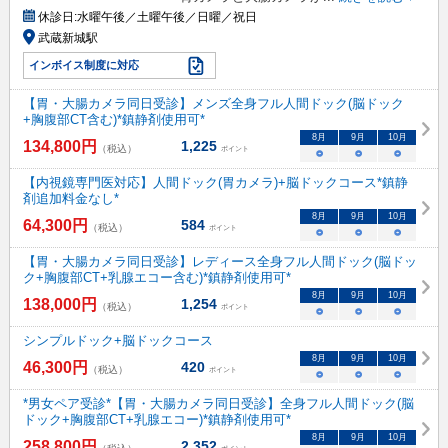
休診日:
水曜午後／土曜午後／日曜／祝日
武蔵新城駅
インボイス制度に対応
【胃・大腸カメラ同日受診】メンズ全身フル人間ドック(脳ドック
+胸腹部CT含む)*鎮静剤使用可*
8
月
9
月
10
月
134,800
円
1,225
（税込）
ポイント
○
○
○
【内視鏡専門医対応】人間ドック(胃カメラ)+脳ドックコース*鎮静
剤追加料金なし*
8
月
9
月
10
月
64,300
円
584
（税込）
ポイント
○
○
○
【胃・大腸カメラ同日受診】レディース全身フル人間ドック(脳ドッ
ク+胸腹部CT+乳腺エコー含む)*鎮静剤使用可*
8
月
9
月
10
月
138,000
円
1,254
（税込）
ポイント
○
○
○
シンプルドック+脳ドックコース
8
月
9
月
10
月
46,300
円
420
（税込）
ポイント
○
○
○
*男女ペア受診*【胃・大腸カメラ同日受診】全身フル人間ドック(脳
ドック+胸腹部CT+乳腺エコー)*鎮静剤使用可*
8
月
9
月
10
月
258,800
円
2,352