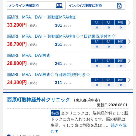
オンライン決済対応
インボイス制度に対応
脳MRI、MRA、DWI + 頚動脈MRA検査
8
月
9
月
10
月
33,200
円
301
（税込）
ポイント
○
○
○
脳MRI、MRA、DWI + 頚動脈MRA検査◇当日結果説明付き◇
8
月
9
月
10
月
38,700
円
351
（税込）
ポイント
○
○
○
脳MRI、MRA、DWI検査
8
月
9
月
10
月
28,800
円
261
（税込）
ポイント
○
○
○
脳MRI、MRA、DWI検査◇当日結果説明付き◇
8
月
9
月
10
月
34,300
円
311
（税込）
ポイント
○
○
○
西原町脳神経外科クリニック
（東京都 府中市）
更新日:
2026.08.01
特徴
当クリニックは、脳神経外科として脳
ドックに力を入れております。脳の病気は
生活、そして命に危険を及ぼし
...
続きを読
む▼