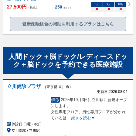
8
月
9
月
10
月
27,500
円
250
（税込）
ポイント
×
×
×
健康保険組合の補助を利用するプランはこちら
人間ドック＋脳ドック/レディースドッ
ク＋脳ドック
を予約できる
医療施設
立川健診プラザ
（東京都 立川市）
更新日:
2026.08.04
特徴
2025年10月3日に立川駅に新規オープ
ンします。
女性専用フロア、男性専用フロアが分かれ
ている健
...
続きを読む▼
休診日:
日曜・祝日
立川南駅 / 立川駅