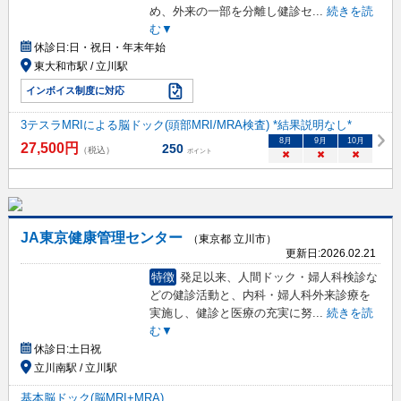
め、外来の一部を分離し健診セ
...
続きを読
む▼
休診日:
日・祝日・年末年始
東大和市駅 / 立川駅
インボイス制度に対応
3テスラMRIによる脳ドック(頭部MRI/MRA検査) *結果説明なし*
8
月
9
月
10
月
27,500
円
250
（税込）
ポイント
×
×
×
JA東京健康管理センター
（東京都 立川市）
更新日:
2026.02.21
特徴
発足以来、人間ドック・婦人科検診な
どの健診活動と、内科・婦人科外来診療を
実施し、健診と医療の充実に努
...
続きを読
む▼
休診日:
土日祝
立川南駅 / 立川駅
基本脳ドック(脳MRI+MRA)