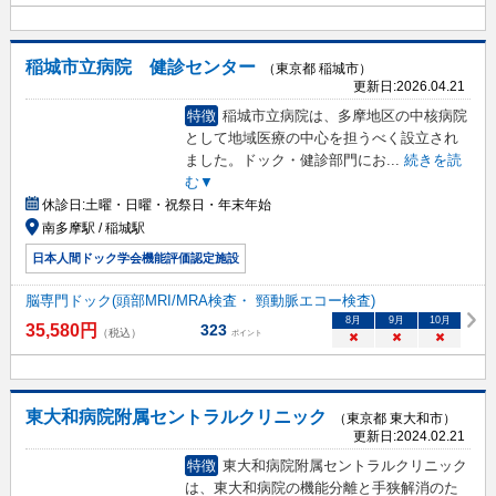
稲城市立病院 健診センター
（東京都 稲城市）
更新日:
2026.04.21
特徴
稲城市立病院は、多摩地区の中核病院
として地域医療の中心を担うべく設立され
ました。ドック・健診部門にお
...
続きを読
む▼
休診日:
土曜・日曜・祝祭日・年末年始
南多摩駅 / 稲城駅
日本人間ドック学会機能評価認定施設
脳専門ドック(頭部MRI/MRA検査・ 頸動脈エコー検査)
8
月
9
月
10
月
35,580
円
323
（税込）
ポイント
×
×
×
東大和病院附属セントラルクリニック
（東京都 東大和市）
更新日:
2024.02.21
特徴
東大和病院附属セントラルクリニック
は、東大和病院の機能分離と手狭解消のた