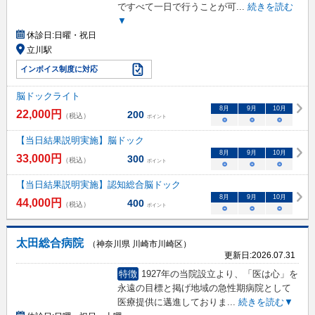
ですべて一日で行うことが可
...
続きを読む
▼
休診日:
日曜・祝日
立川駅
インボイス制度に対応
脳ドックライト
8
月
9
月
10
月
22,000
円
200
（税込）
ポイント
○
○
○
【当日結果説明実施】脳ドック
8
月
9
月
10
月
33,000
円
300
（税込）
ポイント
○
○
○
【当日結果説明実施】認知総合脳ドック
8
月
9
月
10
月
44,000
円
400
（税込）
ポイント
○
○
○
太田総合病院
（神奈川県 川崎市川崎区）
更新日:
2026.07.31
特徴
1927年の当院設立より、「医は心」を
永遠の目標と掲げ地域の急性期病院として
医療提供に邁進しておりま
...
続きを読む▼