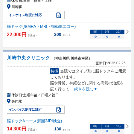
休診日:
日曜・祝日・土曜
川崎駅
インボイス制度に対応
脳ドック(脳MRA・MRI・頸動脈エコー)
8
月
9
月
10
月
22,000
円
200
（税込）
ポイント
○
○
○
川崎中央クリニック
（神奈川県 川崎市幸区）
更新日:
2026.02.25
特徴
当院ではタイプ別に脳ドックをご用意
しております。
脳や骨髄、神経などに関する病気の治療を
広く行って
...
続きを読む▼
休診日:
土曜午後／日曜／祝日
矢向駅
インボイス制度に対応
脳ドックAコース(頭部MRI検査)
8
月
9
月
10
月
14,300
円
130
（税込）
ポイント
○
○
○