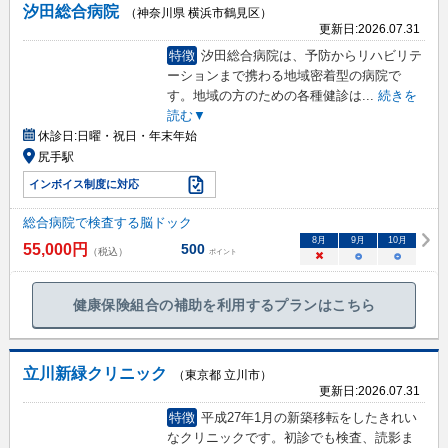
汐田総合病院
（神奈川県 横浜市鶴見区）
更新日:
2026.07.31
特徴
汐田総合病院は、予防からリハビリテ
ーションまで携わる地域密着型の病院で
す。地域の方のための各種健診は
...
続きを
読む▼
休診日:
日曜・祝日・年末年始
尻手駅
インボイス制度に対応
総合病院で検査する脳ドック
8
月
9
月
10
月
55,000
円
500
（税込）
ポイント
×
○
○
健康保険組合の補助を利用するプランはこちら
立川新緑クリニック
（東京都 立川市）
更新日:
2026.07.31
特徴
平成27年1月の新築移転をしたきれい
なクリニックです。初診でも検査、読影ま