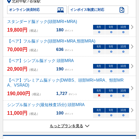
北府中駅 / 谷保駅
オンライン決済対応
インボイス制度に対応
スタンダード脳ドック(頭部MRI+MRA)
8
月
9
月
10
月
19,800
円
180
（税込）
ポイント
○
○
○
【ペア】フル脳ドック(頭部MRI+MRA,頸部MRA)
8
月
9
月
10
月
70,000
円
636
（税込）
ポイント
○
○
○
【ペア】シンプル脳ドック:頭部MRA
8
月
9
月
10
月
20,900
円
190
（税込）
ポイント
○
○
○
【ペア】プレミアム脳ドック(DWIBS、頭部MRI+MRA、頸部MR
A、VSRAD)
8
月
9
月
10
月
190,000
円
1,727
（税込）
ポイント
×
○
○
シンプル脳ドック(最短検査15分):頭部MRA
8
月
9
月
10
月
11,000
円
100
（税込）
ポイント
○
○
○
もっとプランを見る