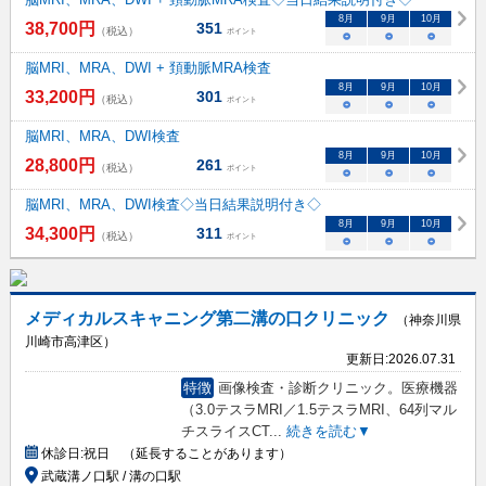
8
月
9
月
10
月
38,700
円
351
（税込）
ポイント
○
○
○
脳MRI、MRA、DWI + 頚動脈MRA検査
8
月
9
月
10
月
33,200
円
301
（税込）
ポイント
○
○
○
脳MRI、MRA、DWI検査
8
月
9
月
10
月
28,800
円
261
（税込）
ポイント
○
○
○
脳MRI、MRA、DWI検査◇当日結果説明付き◇
8
月
9
月
10
月
34,300
円
311
（税込）
ポイント
○
○
○
メディカルスキャニング第二溝の口クリニック
（神奈川県
川崎市高津区）
更新日:
2026.07.31
特徴
画像検査・診断クリニック。医療機器
（3.0テスラMRI／1.5テスラMRI、64列マル
チスライスCT
...
続きを読む▼
休診日:
祝日 （延長することがあります）
武蔵溝ノ口駅 / 溝の口駅