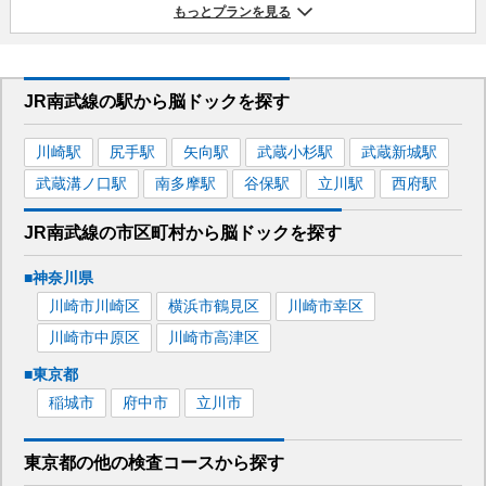
もっとプランを見る
JR南武線
の駅から
脳ドックを
探す
川崎
駅
尻手
駅
矢向
駅
武蔵小杉
駅
武蔵新城
駅
武蔵溝ノ口
駅
南多摩
駅
谷保
駅
立川
駅
西府
駅
JR南武線
の市区町村から
脳ドックを
探す
■
神奈川県
川崎市川崎区
横浜市鶴見区
川崎市幸区
川崎市中原区
川崎市高津区
■
東京都
稲城市
府中市
立川市
東京都
の
他の
検査コースから探す