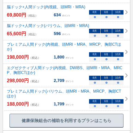
脳ドック+人間ドック(内視鏡、頭MRI・MRA)
8
月
9
月
10
月
69,800
円
634
（税込）
ポイント
○
○
○
脳ドック+人間ドック(バリウム、頭MRI・MRA)
8
月
9
月
10
月
65,600
円
596
（税込）
ポイント
○
○
○
プレミアム人間ドック(内視鏡、頭MRI・MRA、MRCP、胸部CTほ
か)
8
月
9
月
10
月
198,000
円
1,800
（税込）
ポイント
○
○
○
エグゼクティブ人間ドック(内視鏡、DWIBS、頭MRI・MRA、MRC
P、胸部CTほか)
8
月
9
月
10
月
298,000
円
2,709
（税込）
ポイント
○
○
○
プレミアム人間ドック(バリウム、頭MRI・MRA、MRCP、胸部CT
ほか)
8
月
9
月
10
月
188,000
円
1,709
（税込）
ポイント
○
○
○
健康保険組合の補助を利用するプランはこちら