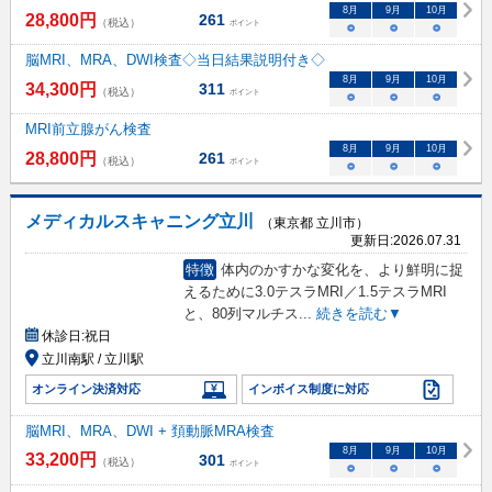
8
月
9
月
10
月
28,800
円
261
（税込）
ポイント
○
○
○
脳MRI、MRA、DWI検査◇当日結果説明付き◇
8
月
9
月
10
月
34,300
円
311
（税込）
ポイント
○
○
○
MRI前立腺がん検査
8
月
9
月
10
月
28,800
円
261
（税込）
ポイント
○
○
○
メディカルスキャニング立川
（東京都 立川市）
更新日:
2026.07.31
特徴
体内のかすかな変化を、より鮮明に捉
えるために3.0テスラMRI／1.5テスラMRI
と、80列マルチス
...
続きを読む▼
休診日:
祝日
立川南駅 / 立川駅
オンライン決済対応
インボイス制度に対応
脳MRI、MRA、DWI + 頚動脈MRA検査
8
月
9
月
10
月
33,200
円
301
（税込）
ポイント
○
○
○