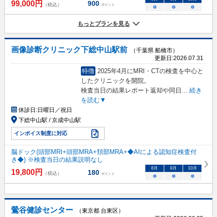
99,000
円
900
（税込）
ポイント
○
○
○
もっとプランを見る
画像診断クリニック下総中山駅前
（千葉県 船橋市）
更新日:
2026.07.31
特徴
2025年4月にMRI・CTの検査を中心と
したクリニックを開院。
検査当日の結果レポート返却や同日
...
続き
を読む▼
休診日:
日曜日／祝日
下総中山駅 / 京成中山駅
インボイス制度に対応
脳ドック(頭部MRI+頭部MRA+頚部MRA+◆AIによる認知症検査付
き◆) ※検査当日の結果説明なし
8
月
9
月
10
月
19,800
円
180
（税込）
ポイント
○
○
○
鶯谷健診センター
（東京都 台東区）