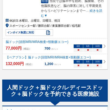
特徴
当院では脳卒中を始め、脳腫瘍、その
他脳疾患など、脳の障害に対して早期発見
からリハビリテーションまで一
...
続きを読
む▼
休診日:
水曜日、土曜日、日曜日、祝日
スポーツセンター駅 / 勝田台駅 / 東葉勝田台駅 / 稲毛駅
インボイス制度に対応
脳ドック(頭部MRI/MRA検査+頸動脈エコー)
8
月
9
月
10
月
77,000
円
700
（税込）
ポイント
×
×
×
【ペアプラン】脳ドック(頭部MRI/MRA検査+頸動脈エコー)
8
月
9
月
10
月
132,000
円
1,200
（税込）
ポイント
×
×
×
人間ドック＋脳ドック/レディースドッ
ク＋脳ドック
を予約できる
医療施設