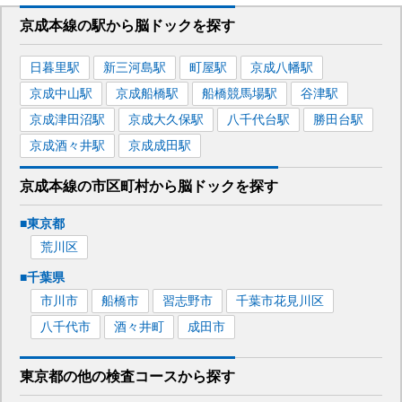
京成本線
の駅から
脳ドックを
探す
日暮里
駅
新三河島
駅
町屋
駅
京成八幡
駅
京成中山
駅
京成船橋
駅
船橋競馬場
駅
谷津
駅
京成津田沼
駅
京成大久保
駅
八千代台
駅
勝田台
駅
京成酒々井
駅
京成成田
駅
京成本線
の市区町村から
脳ドックを
探す
■
東京都
荒川区
■
千葉県
市川市
船橋市
習志野市
千葉市花見川区
八千代市
酒々井町
成田市
東京都
の
他の
検査コースから探す