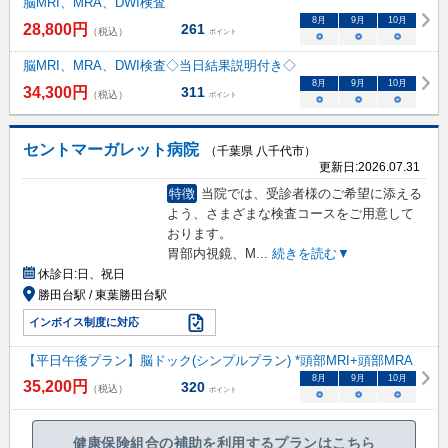
脳MRI、MRA、DWI検査
8
月
9
月
10
月
28,800
円
261
（税込）
ポイント
○
○
○
脳MRI、MRA、DWI検査◇当日結果説明付き◇
8
月
9
月
10
月
34,300
円
311
（税込）
ポイント
○
○
○
セントマーガレット病院
（千葉県 八千代市）
更新日:
2026.07.31
特徴
当院では、受診者様のご希望に添える
よう、さまざまな検査コースをご用意して
おります。
胃部内視鏡、M
...
続きを読む▼
休診日:
日、祝日
勝田台駅 / 東葉勝田台駅
インボイス制度に対応
【平日午後プラン】脳ドック(シンプルプラン) *頭部MRI+頭部MRA
8
月
9
月
10
月
35,200
円
320
（税込）
ポイント
○
○
○
健康保険組合の補助を利用するプランはこちら