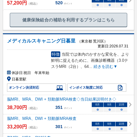
8
月
9
月
10
月
57,200
円
520
（税込）
ポイント
○
○
○
健康保険組合の補助を利用するプランはこちら
メディカルスキャニング日暮里
（東京都 荒川区）
更新日:
2026.07.31
特徴
当院では体内のかすかな変化を、より
鮮明に捉えるために、画像診断機器（3.0テ
スラMRI（2台）、64
...
続きを読む▼
休診日:
祝日 年末年始
日暮里駅
オンライン決済対応
インボイス制度に対応
脳MRI、MRA、DWI + 頚動脈MRA検査◇当日結果説明付き◇
8
月
9
月
10
月
38,700
円
351
（税込）
ポイント
○
○
○
脳MRI、MRA、DWI + 頚動脈MRA検査
8
月
9
月
10
月
33,200
円
301
（税込）
ポイント
○
○
○