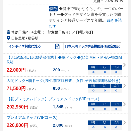
更新日:
2026.08.05
特徴
◆健康で豊かなくらしの、一生のパー
トナー◆グッドデザイン賞を受賞した空間
デザインと接遇サービスで年間
...
続きを読
む▼
休診日:
第2・4土曜（一部変更日あり）／日曜／祝日
日暮里駅 / 鶯谷駅
インボイス制度に対応
日本人間ドック学会機能評価認定施設
【8:15/15:45/16:00受診価格】◆脳ドック◆(頭部MRI・MRA+頸部M
RA)
8
月
9
月
10
月
22,000
円
200
（税込）
ポイント
○
○
○
人間ドック+脳ドック(男性:前立腺検査、女性:子宮頸部細胞診付き)
8
月
9
月
10
月
71,500
円
650
（税込）
ポイント
○
○
○
【初プレミアムドック】プレミアムドック(VIPコース)
8
月
9
月
10
月
202,950
円
1,845
（税込）
ポイント
○
○
○
プレミアムドック(VIPコース)
8
月
9
月
10
月
220,000
円
2,000
（税込）
ポイント
○
○
○