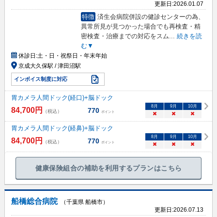
更新日:
2026.01.07
特徴
済生会病院併設の健診センターの為、
異常所見が見つかった場合でも再検査・精
密検査・治療までの対応をスム
...
続きを読
む▼
休診日:
土・日・祝祭日・年末年始
京成大久保駅 / 津田沼駅
インボイス制度に対応
胃カメラ人間ドック(経口)+脳ドック
8
月
9
月
10
月
84,700
円
770
（税込）
ポイント
×
×
×
胃カメラ人間ドック(経鼻)+脳ドック
8
月
9
月
10
月
84,700
円
770
（税込）
ポイント
×
×
×
健康保険組合の補助を利用するプランはこちら
船橋総合病院
（千葉県 船橋市）
更新日:
2026.07.13