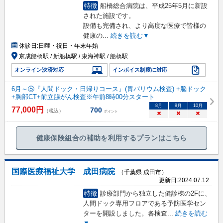
特徴
船橋総合病院は、平成25年5月に新設
された施設です。
設備も完備され、より高度な医療で皆様の
健康の
...
続きを読む▼
休診日:
日曜・祝日・年末年始
京成船橋駅 / 新船橋駅 / 東海神駅 / 船橋駅
オンライン決済対応
インボイス制度に対応
6月～⑤『人間ドック・日帰りコース』(胃バリウム検査) +脳ドック
+胸部CT+前立腺がん検査※午前8時00分スタート
8
月
9
月
10
月
77,000
円
700
（税込）
ポイント
×
×
×
健康保険組合の補助を利用するプランはこちら
国際医療福祉大学 成田病院
（千葉県 成田市）
更新日:
2024.07.12
特徴
診療部門から独立した健診棟の2Fに、
人間ドック専用フロアである予防医学セン
ターを開設しました。各検査
...
続きを読む