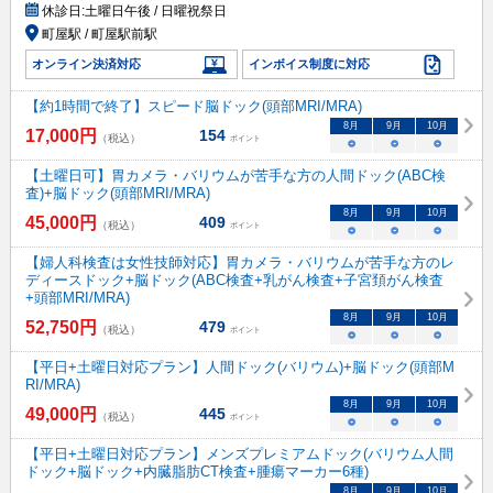
休診日:
土曜日午後 / 日曜祝祭日
町屋駅 / 町屋駅前駅
オンライン決済対応
インボイス制度に対応
【約1時間で終了】スピード脳ドック(頭部MRI/MRA)
8
月
9
月
10
月
17,000
円
154
（税込）
ポイント
○
○
○
【土曜日可】胃カメラ・バリウムが苦手な方の人間ドック(ABC検
査)+脳ドック(頭部MRI/MRA)
8
月
9
月
10
月
45,000
円
409
（税込）
ポイント
○
○
○
【婦人科検査は女性技師対応】胃カメラ・バリウムが苦手な方のレ
ディースドック+脳ドック(ABC検査+乳がん検査+子宮頚がん検査
+頭部MRI/MRA)
8
月
9
月
10
月
52,750
円
479
（税込）
ポイント
○
○
○
【平日+土曜日対応プラン】人間ドック(バリウム)+脳ドック(頭部M
RI/MRA)
8
月
9
月
10
月
49,000
円
445
（税込）
ポイント
○
○
○
【平日+土曜日対応プラン】メンズプレミアムドック(バリウム人間
ドック+脳ドック+内臓脂肪CT検査+腫瘍マーカー6種)
8
月
9
月
10
月