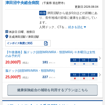
津田沼中央総合病院
（千葉県 習志野市）
更新日:
2026.08.04
特徴
津田沼駅から徒歩5分ほどの距離にあ
り、長年地域の皆様に健康をお届けしてい
ます。
人間ドック、CTを
...
続きを読む▼
休診日:
日曜、祝祭日
京成津田沼駅 / 津田沼駅
インボイス制度に対応
【午後価格】脳ドック(頭部MRI/MRA・頸部MRA) ※木曜日は女性
のみ予約可
8
月
9
月
10
月
20,000
円
181
（税込）
ポイント
○
○
○
脳ドック(頭部MRI/MRA・頸部MRA)
8
月
9
月
10
月
25,000
円
227
（税込）
ポイント
×
×
×
健康保険組合の補助を利用するプランはこちら