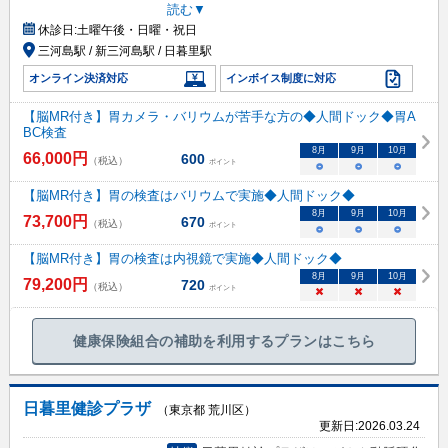
読む▼
休診日:
土曜午後・日曜・祝日
三河島駅 / 新三河島駅 / 日暮里駅
オンライン決済対応
インボイス制度に対応
【脳MR付き】胃カメラ・バリウムが苦手な方の◆人間ドック◆胃A
BC検査
8
月
9
月
10
月
66,000
円
600
（税込）
ポイント
○
○
○
【脳MR付き】胃の検査はバリウムで実施◆人間ドック◆
8
月
9
月
10
月
73,700
円
670
（税込）
ポイント
○
○
○
【脳MR付き】胃の検査は内視鏡で実施◆人間ドック◆
8
月
9
月
10
月
79,200
円
720
（税込）
ポイント
×
×
×
健康保険組合の補助を利用するプランはこちら
日暮里健診プラザ
（東京都 荒川区）
更新日:
2026.03.24