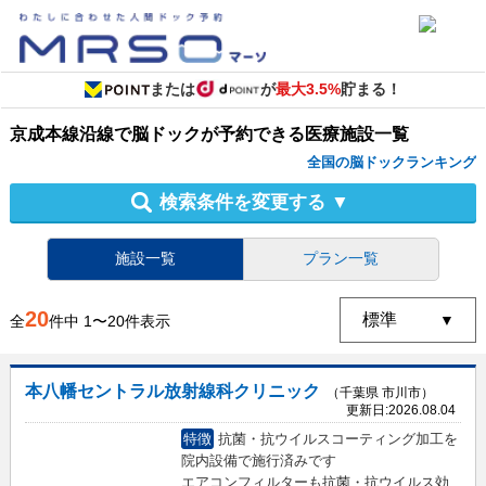
または
が
最大3.5%
貯まる！
京成本線沿線
で
脳ドック
が予約できる
医療施設
一覧
全国の脳ドックランキング
検索条件を変更する
▼
施設一覧
プラン一覧
20
全
件中
1
〜
20
件表示
本八幡セントラル放射線科クリニック
（千葉県 市川市）
更新日:
2026.08.04
特徴
抗菌・抗ウイルスコーティング加工を
院内設備で施行済みです
エアコンフィルターも抗菌・抗ウイルス効