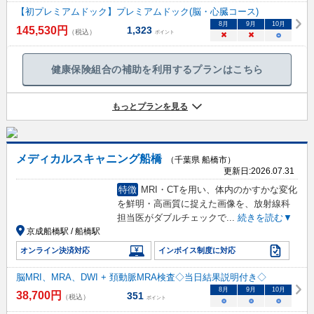
【初プレミアムドック】プレミアムドック(脳・心臓コース)
8
月
9
月
10
月
145,530
円
1,323
（税込）
ポイント
×
×
○
健康保険組合の補助を利用するプランはこちら
もっとプランを見る
メディカルスキャニング船橋
（千葉県 船橋市）
更新日:
2026.07.31
特徴
MRI・CTを用い、体内のかすかな変化
を鮮明・高画質に捉えた画像を、放射線科
担当医がダブルチェックで
...
続きを読む▼
京成船橋駅 / 船橋駅
オンライン決済対応
インボイス制度に対応
脳MRI、MRA、DWI + 頚動脈MRA検査◇当日結果説明付き◇
8
月
9
月
10
月
38,700
円
351
（税込）
ポイント
○
○
○