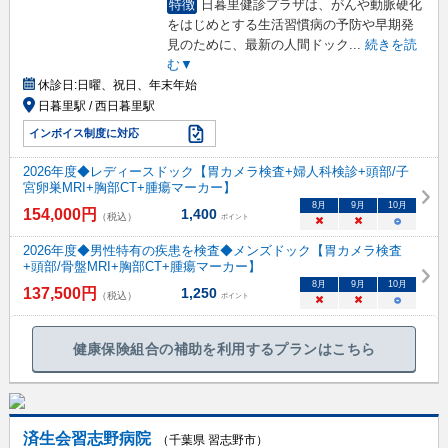
特徴
日暮里健診プラザは、がんや動脈硬化
をはじめとする生活習慣病の予防や早期発
見のために、最新の人間ドック
...
続きを読
む▼
休診日:
日曜、祝日、年末年始
日暮里駅 / 西日暮里駅
インボイス制度に対応
2026年度◆レディースドック【胃カメラ検査+婦人科検診+頭部/子
宮卵巣MRI+胸部CT+腫瘍マーカー】
8
月
9
月
10
月
154,000
円
1,400
（税込）
ポイント
×
×
○
2026年度◆男性特有の疾患を検査◆メンズドック【胃カメラ検査
+頭部/骨盤MRI+胸部CT+腫瘍マーカー】
8
月
9
月
10
月
137,500
円
1,250
（税込）
ポイント
×
×
○
健康保険組合の補助を利用するプランはこちら
済生会習志野病院
（千葉県 習志野市）