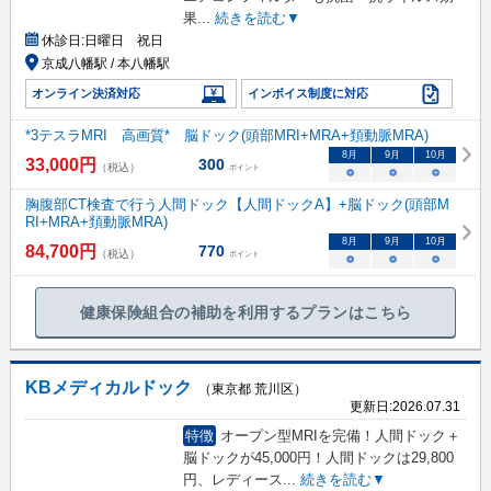
果
...
続きを読む▼
休診日:
日曜日 祝日
京成八幡駅 / 本八幡駅
オンライン決済対応
インボイス制度に対応
*3テスラMRI 高画質* 脳ドック(頭部MRI+MRA+頚動脈MRA)
8
月
9
月
10
月
33,000
円
300
（税込）
ポイント
○
○
○
胸腹部CT検査で行う人間ドック【人間ドックA】+脳ドック(頭部M
RI+MRA+頚動脈MRA)
8
月
9
月
10
月
84,700
円
770
（税込）
ポイント
○
○
○
健康保険組合の補助を利用するプランはこちら
KBメディカルドック
（東京都 荒川区）
更新日:
2026.07.31
特徴
オープン型MRIを完備！人間ドック＋
脳ドックが45,000円！人間ドックは29,800
円、レディース
...
続きを読む▼