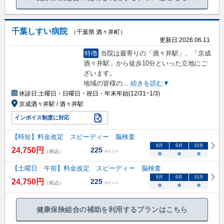
千葉しすい病院
（千葉県 酒々井町）
更新日:
2026.06.11
特徴
当院は最寄りの「酒々井駅」、「京成
酒々井駅」から徒歩10分といった立地にご
ざいます。
地域の皆様の
...
続きを読む▼
休診日:
土曜日・日曜日・祝日・年末年始(12/31~1/3)
京成酒々井駅 / 酒々井駅
インボイス制度に対応
【時短】料金改定 スピーディー 脳検査
8
月
9
月
10
月
24,750
円
225
（税込）
ポイント
○
○
○
【土曜日 午前】料金改定 スピーディー 脳検査
8
月
9
月
10
月
24,750
円
225
（税込）
ポイント
○
○
○
健康保険組合の補助を利用するプランはこちら