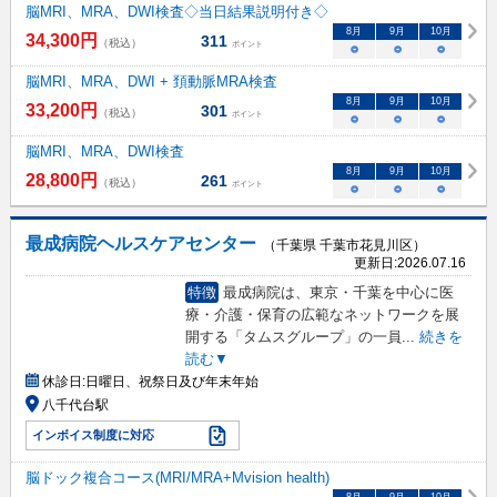
脳MRI、MRA、DWI検査◇当日結果説明付き◇
8
月
9
月
10
月
34,300
円
311
（税込）
ポイント
○
○
○
脳MRI、MRA、DWI + 頚動脈MRA検査
8
月
9
月
10
月
33,200
円
301
（税込）
ポイント
○
○
○
脳MRI、MRA、DWI検査
8
月
9
月
10
月
28,800
円
261
（税込）
ポイント
○
○
○
最成病院ヘルスケアセンター
（千葉県 千葉市花見川区）
更新日:
2026.07.16
特徴
最成病院は、東京・千葉を中心に医
療・介護・保育の広範なネットワークを展
開する「タムスグループ」の一員
...
続きを
読む▼
休診日:
日曜日、祝祭日及び年末年始
八千代台駅
インボイス制度に対応
脳ドック複合コース(MRI/MRA+Mvision health)