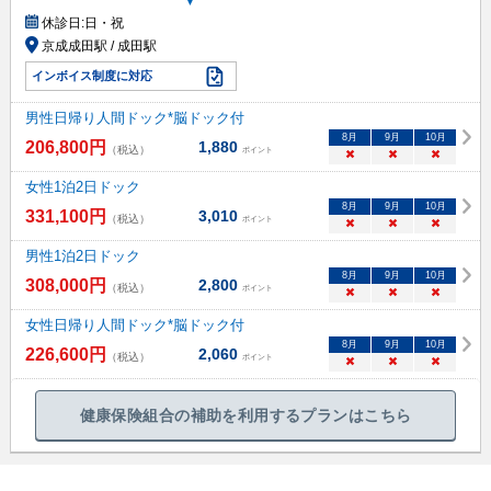
▼
休診日:
日・祝
京成成田駅 / 成田駅
インボイス制度に対応
男性日帰り人間ドック*脳ドック付
8
月
9
月
10
月
206,800
円
1,880
（税込）
ポイント
×
×
×
女性1泊2日ドック
8
月
9
月
10
月
331,100
円
3,010
（税込）
ポイント
×
×
×
男性1泊2日ドック
8
月
9
月
10
月
308,000
円
2,800
（税込）
ポイント
×
×
×
女性日帰り人間ドック*脳ドック付
8
月
9
月
10
月
226,600
円
2,060
（税込）
ポイント
×
×
×
健康保険組合の補助を利用するプランはこちら