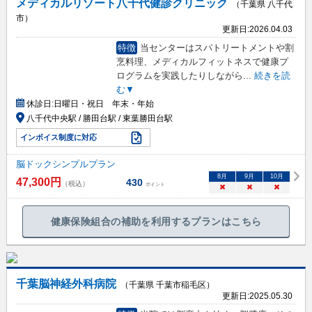
メディカルリゾート八千代健診クリニック
（千葉県 八千代
市）
更新日:
2026.04.03
特徴
当センターはスパトリートメントや割
烹料理、メディカルフィットネスで健康プ
ログラムを実践したりしながら
...
続きを読
む▼
休診日:
日曜日・祝日 年末・年始
八千代中央駅 / 勝田台駅 / 東葉勝田台駅
インボイス制度に対応
脳ドックシンプルプラン
8
月
9
月
10
月
47,300
円
430
（税込）
ポイント
×
×
×
健康保険組合の補助を利用するプランはこちら
千葉脳神経外科病院
（千葉県 千葉市稲毛区）
更新日:
2025.05.30