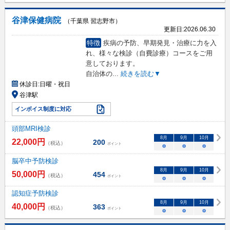
谷津保健病院
（千葉県 習志野市）
更新日:
2026.06.30
特徴
疾病の予防、早期発見・治療に力を入
れ、様々な検診（自費診療）コースをご用
意しております。
自治体の
...
続きを読む▼
休診日:
日曜・祝日
谷津駅
インボイス制度に対応
頭部MRI検診
8
月
9
月
10
月
22,000
円
200
（税込）
ポイント
○
○
○
脳卒中予防検診
8
月
9
月
10
月
50,000
円
454
（税込）
ポイント
○
○
○
認知症予防検診
8
月
9
月
10
月
40,000
円
363
（税込）
ポイント
○
○
○