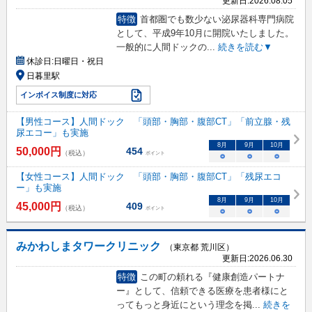
更新日:
2026.08.05
特徴
首都圏でも数少ない泌尿器科専門病院
として、平成9年10月に開院いたしました。
一般的に人間ドックの
...
続きを読む▼
休診日:
日曜日・祝日
日暮里駅
インボイス制度に対応
【男性コース】人間ドック 「頭部・胸部・腹部CT」「前立腺・残
尿エコー」も実施
8
月
9
月
10
月
50,000
円
454
（税込）
ポイント
○
○
○
【女性コース】人間ドック 「頭部・胸部・腹部CT」「残尿エコ
ー」も実施
8
月
9
月
10
月
45,000
円
409
（税込）
ポイント
○
○
○
みかわしまタワークリニック
（東京都 荒川区）
更新日:
2026.06.30
特徴
この町の頼れる『健康創造パートナ
ー』として、信頼できる医療を患者様にと
ってもっと身近にという理念を掲
...
続きを