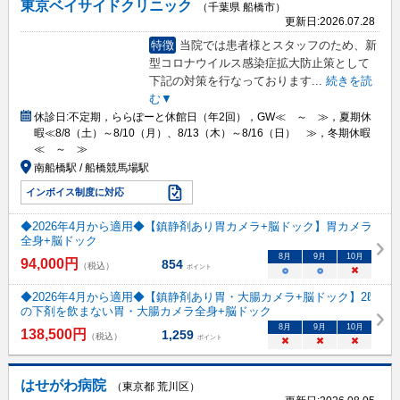
東京ベイサイドクリニック
（千葉県 船橋市）
更新日:
2026.07.28
特徴
当院では患者様とスタッフのため、新
型コロナウイルス感染症拡大防止策として
下記の対策を行なっております
...
続きを読
む▼
休診日:
不定期，ららぽーと休館日（年2回），GW≪ ～ ≫，夏期休
暇≪8/8（土）～8/10（月）、8/13（木）～8/16（日） ≫，冬期休暇
≪ ～ ≫
南船橋駅 / 船橋競馬場駅
インボイス制度に対応
◆2026年4月から適用◆【鎮静剤あり胃カメラ+脳ドック】胃カメラ
全身+脳ドック
8
月
9
月
10
月
94,000
円
854
（税込）
ポイント
○
○
×
◆2026年4月から適用◆【鎮静剤あり胃・大腸カメラ+脳ドック】2ℓ
の下剤を飲まない胃・大腸カメラ全身+脳ドック
8
月
9
月
10
月
138,500
円
1,259
（税込）
ポイント
×
×
×
はせがわ病院
（東京都 荒川区）