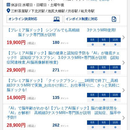
休診日:
水曜日・日曜日・土曜午後
三軒茶屋駅 / 下北沢駅 / 池尻大橋駅 / 渋谷駅 / 祐天寺駅
オンライン決済対応
インボイス制度に対応
【プレミア脳ドック】 シンプルでも高精細 3テスラMRI使用!
脳ドック専門医が説明
8
月
9
月
10
月
19,900
円
180
（税込）
ポイント
○
○
○
【プレミアAI脳ドック】脳の健康と認知症予防を『AI』が徹底チェ
ック!! 認知症プラスプラン、3.0テスラMRI+専門医が説明 (認知
症関連検査,AI脳画像解析検査)
8
月
9
月
10
月
29,900
円
271
（税込）
ポイント
○
○
○
【プレミア脳ドック】「クイックプラン」___1時間で終了!__高精
細3テスラMRIで実施_お出かけ前に、お仕事帰りに。さっと気軽に
脳ドックを!
8
月
9
月
10
月
14,900
円
135
（税込）
ポイント
○
○
○
『AI』で脳年齢がわかる!【プレミアAI脳ドック】脳の健康状態を
『AI』が解析! 高精細3テスラMRI+専門医が説明 認知症、脳卒中
予防!!
8
月
9
月
10
月
28,900
円
262
（税込）
ポイント
○
○
○