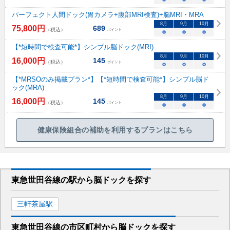
パーフェクト人間ドック(胃カメラ+腹部MRI検査)+脳MRI・MRA
8
月
9
月
10
月
75,800
円
689
（税込）
ポイント
○
○
○
【*短時間で検査可能*】シンプル脳ドック(MRI)
8
月
9
月
10
月
16,000
円
145
（税込）
ポイント
○
○
○
【*MRSOのみ掲載プラン*】【*短時間で検査可能*】シンプル脳ド
ック(MRA)
8
月
9
月
10
月
16,000
円
145
（税込）
ポイント
○
○
○
健康保険組合の補助を利用するプランはこちら
東急世田谷線
の駅から
脳ドックを
探す
三軒茶屋
駅
東急世田谷線
の市区町村から
脳ドックを
探す