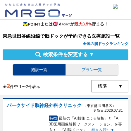
または
が
最大3.5%
貯まる！
東急世田谷線沿線
で
脳ドック
が予約できる
医療施設
一覧
全国の脳ドックランキング
検索条件を変更する
▼
施設一覧
プラン一覧
2
全
件中
1
〜
2
件表示
パークサイド脳神経外科クリニック
（東京都 世田谷区）
更新日:
2026.07.31
特徴
最新の「AI技術による解析」と「AI
3D医用画像解析ワークステーション」を導
入！ 『AI脳ドック』
...
続きを読む▼