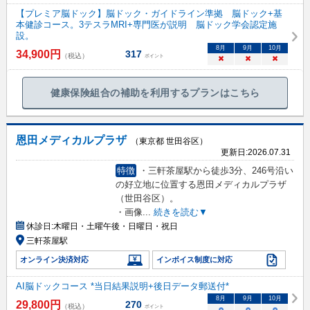
【プレミア脳ドック】脳ドック・ガイドライン準拠 脳ドック+基
本健診コース。3テスラMRI+専門医が説明 脳ドック学会認定施
設。
8
月
9
月
10
月
34,900
円
317
（税込）
ポイント
×
×
×
健康保険組合の補助を利用するプランはこちら
恩田メディカルプラザ
（東京都 世田谷区）
更新日:
2026.07.31
特徴
・三軒茶屋駅から徒歩3分、246号沿い
の好立地に位置する恩田メディカルプラザ
（世田谷区）。
・画像
...
続きを読む▼
休診日:
木曜日・土曜午後・日曜日・祝日
三軒茶屋駅
オンライン決済対応
インボイス制度に対応
AI脳ドックコース *当日結果説明+後日データ郵送付*
8
月
9
月
10
月
29,800
円
270
（税込）
ポイント
○
○
○