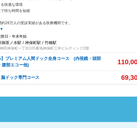
よる快適な環境
ムで待ち時間を短縮
年間約28万人の受診実績がある医療機関です。
▼
祝祭日・年末年始
新御茶ノ水駅 / 神保町駅 / 竹橋駅
神田神保町一丁目105番地神保町三井ビルディング2階
め】プレミアム人間ドック全身コース (内視鏡・頭部
110,0
T・腹部エコー他)
69,3
】脳ドック専門コース