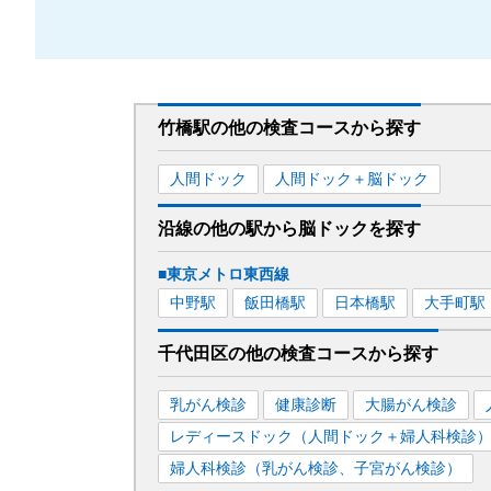
竹橋駅
の
他の
検査コースから探す
人間ドック
人間ドック＋脳ドック
沿線の他の駅から
脳ドックを
探す
■東京メトロ東西線
中野
駅
飯田橋
駅
日本橋
駅
大手町
駅
千代田区
の
他の
検査コースから探す
乳がん検診
健康診断
大腸がん検診
レディースドック（人間ドック＋婦人科検診
婦人科検診（乳がん検診、子宮がん検診）