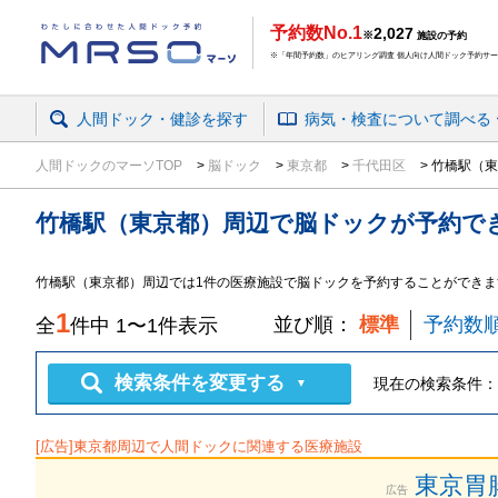
予約数No.1
2,027
※
施設の予約
※「年間予約数」のヒアリング調査 個人向け人間ドック予約サービ
人間ドック・健診を探す
病気・検査
について
調べる
人間ドックのマーソTOP
脳ドック
東京都
千代田区
竹橋駅（東
竹橋駅（東京都）周辺
で
脳ドック
が予約で
竹橋駅（東京都）周辺では1件の医療施設で脳ドックを予約することができま
1
並び順：
標準
予約数
全
件中
1
〜
1
件表示
検索条件を変更する
現在の検索条件：
▼
[広告]
東京都
周辺で人間ドックに関連する医療施設
東京胃
広告