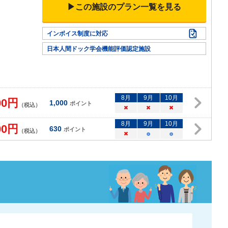
▶この施設のプラン一覧を見る
インボイス制度に対応
日本人間ドック学会機能評価認定施設
8
月
9
月
10
月
00
円
1,000
ポイント
（税込）
×
×
×
8
月
9
月
10
月
00
円
630
ポイント
（税込）
×
○
○