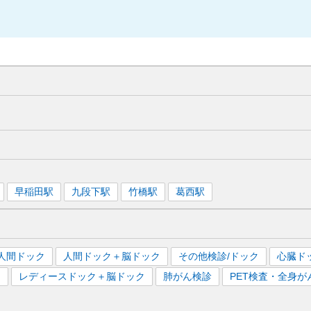
早稲田
駅
九段下
駅
竹橋
駅
葛西
駅
人間ドック
人間ドック＋脳ドック
その他検診/ドック
心臓ド
）
レディースドック＋脳ドック
肺がん検診
PET検査・全身が