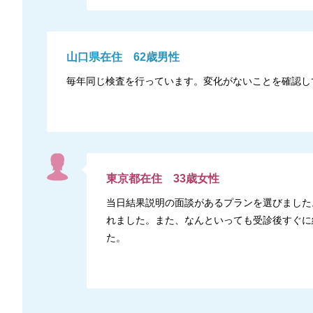
山口県
在住
62
歳
男性
毎年同じ検査を行っています。変化がないことを確認し
東京都
在住
33
歳
女性
当日結果説明の面談があるプランを選びました
れました。また、なんといっても受診後すぐに
た。