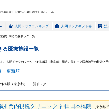
ス検索上位3サイト／22年11月～12月／調査会社：(株)ドゥ・ハウス
人間ドック
ランキング
人間ドックギフト券
法
京都）周辺の脳ドック一覧
きる
医療施設
一覧
す。 人間ドックのマーソでは竹橋駅（東京都）周辺の脳ドック医療施設の検索と予
順
更新順
竹橋駅（東京都） 、 脳ドック
腸肛門内視鏡クリニック 神田日本橋院
（
東京都