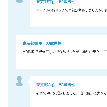
東京都
在住
59
歳
男性
6年ぶりの脳ドックで最初は緊張しましたが、
東京都
在住
68
歳
男性
MRIは閉所恐怖症なので心配でしたが、非常に安心して
東京都
在住
58
歳
男性
初めてMRIを受診しました。 音は確かに大