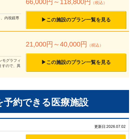
66,000
円～
118,800
円
（税込）
４、内視鏡専
▶この施設のプラン一覧を見る
21,000
円～
40,000
円
（税込）
マンモグラフィ
▶この施設のプラン一覧を見る
ますので、異
を予約できる
医療施設
更新日:
2026.07.02