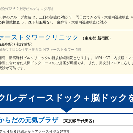
冶町2-6-2上野ビルディング2階
000件のグループ実績 ２、土日の診療に対応 ３、同日にできる胃・大腸内視鏡検査 
る内視鏡検査 ５、2L下剤服用なし 麻酔胃・大腸内視鏡検査に対応
ァーストタワークリニック
（
東京都
新宿区
）
西新宿駅 / 都庁前駅
新宿5丁目1-1住友不動産新宿ファーストタワー 4階
規開院。新宿野村ビルクリニックの新規移転開院となります。 MRI・CT・内視鏡・
希望に合わせた人間ドックコースのご提案が可能です。 また、男女別フロアになり
受診が可能です。
ク/レディースドック＋脳ドック
からだの元氣プラザ
（東京都 千代田区）
リア≪４駅６路線≫からアクセス可能な好立地