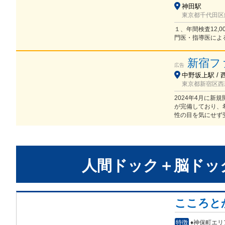
神田駅
東京都千代田区鍛
１、年間検査12,
門医・指導医によ
新宿フ
広告
中野坂上駅 / 
東京都新宿区西
2024年4月に新
が完備しており、
性の目を気にせず
人間ドック＋脳ドッ
こころと
特徴
♦神保町エ