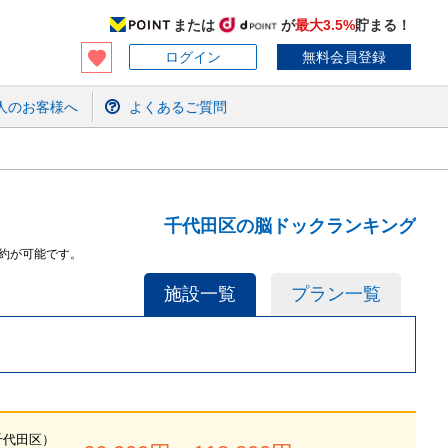
または
が
最大3.5%
貯まる！
ログイン
無料会員登録
人のお客様へ
よくあるご質問
千代田区の脳ドックランキング
約が可能です。
施設一覧
プラン一覧
千代田区
）