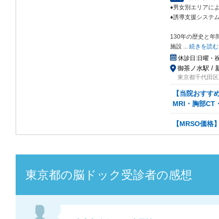
♦男女別エリアに
♦誘導支援
システ
130年の歴史と
施設
...
続きを読む
休診日:
日曜・
御茶ノ水駅 / 
東京都千代田区
【当院おすす
MRI・胸部C
【MRSO価格
東京都
の
脳ドック
受診者の感想