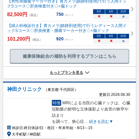
【男性用腫瘍マーカー付き】胃カメラ(鎮静剤使用)で行う人間ドッ
クSコース◇肝炎検査付き◇+脳ドック
8
月
9
月
10
月
82,500
円
750
（税込）
ポイント
×
×
○
【婦人科検診付き】胃カメラ(鎮静剤使用)で行うレディース人間ド
ックSコース◇肝炎検査・腫瘍マーカー付き◇+脳ドック
8
月
9
月
10
月
101,200
円
920
（税込）
ポイント
×
×
○
健康保険組合の補助を利用するプランはこちら
もっとプランを見る
神田クリニック
（東京都 千代田区）
更新日:
2026.06.30
特徴
MRIによる当院の心臓ドックは、心臓
冠動脈の鮮明な立体撮影より血管の狭窄や
詰まり
を調べて、狭心症
...
続きを読む▼
休診日:
終日休診/日・祝日・年末年始・8/13～15
大手町駅 / 神田駅