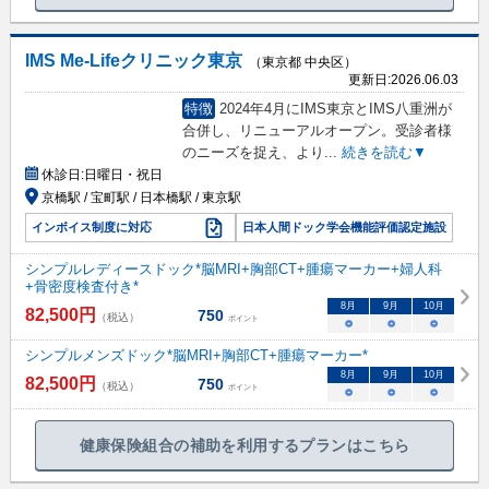
IMS Me-Lifeクリニック東京
（東京都 中央区）
更新日:
2026.06.03
特徴
2024年4月にIMS東京とIMS八重洲が
合併し、リニューアルオープン。受診者様
のニーズを捉え、より
...
続きを読む▼
休診日:
日曜日・祝日
京橋駅 / 宝町駅 / 日本橋駅 / 東京駅
インボイス制度に対応
日本人間ドック学会機能評価認定施設
シンプルレディースドック*脳MRI+胸部CT+腫瘍マーカー+婦人科
+骨密度検査付き*
8
月
9
月
10
月
82,500
円
750
（税込）
ポイント
○
○
○
シンプルメンズドック*脳MRI+胸部CT+腫瘍マーカー*
8
月
9
月
10
月
82,500
円
750
（税込）
ポイント
○
○
○
健康保険組合の補助を利用するプランはこちら