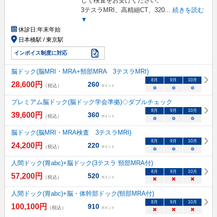
して検査をお受けください。
3テスラMRI、高精細CT、320
...
続きを読む
▼
休診日:
年末年始
日本橋駅 / 東京駅
インボイス制度に対応
脳ドック(脳MRI・MRA+頸部MRA 3テスラMRI)
8
月
9
月
10
月
28,600
円
260
（税込）
ポイント
○
○
○
プレミアム脳ドック(脳ドック学会準拠)◇ダブルチェック
8
月
9
月
10
月
39,600
円
360
（税込）
ポイント
○
○
○
脳ドック(脳MRI・MRA検査 3テスラMRI)
8
月
9
月
10
月
24,200
円
220
（税込）
ポイント
○
○
○
人間ドック(胃abc)+脳ドック(3テスラ 頸部MRA付)
8
月
9
月
10
月
57,200
円
520
（税込）
ポイント
×
×
×
人間ドック(胃abc)+脳・体幹部ドック(頸部MRA付)
8
月
9
月
10
月
100,100
円
910
（税込）
ポイント
×
×
×