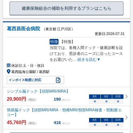
健康保険組合の補助を利用するプランはこちら
葛西昌医会病院
（東京都 江戸川区）
更新日:
2026.07.31
特徴
【特徴】
当院では、各種人間ドック・健康診断を設
けており、受診者のニーズに沿ったコース
をお選びいた
...
続きを読む▼
休診日:
土・日・祝日
葛西臨海公園駅 / 葛西駅
インボイス制度に対応
シンプル脳ドック【頭部MRI/MRA】
8
月
9
月
10
月
20,900
円
190
（税込）
ポイント
○
○
○
簡易脳ドック【頭部MRI/MRA・頸椎MRI/頸部MRA検査・頸動脈エ
コー】
8
月
9
月
10
月
45,760
円
416
（税込）
ポイント
○
○
○