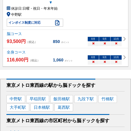
▼
休診日:
日曜・祝日・年末年始
中野駅
インボイス制度に対応
脳コース
8
月
9
月
10
月
93,500
円
850
（税込）
ポイント
×
×
×
全身コース
8
月
9
月
10
月
116,600
円
1,060
（税込）
ポイント
×
×
×
東京メトロ東西線
の駅から
脳ドックを
探す
中野
駅
早稲田
駅
飯田橋
駅
九段下
駅
竹橋
駅
大手町
駅
日本橋
駅
葛西
駅
東京メトロ東西線
の市区町村から
脳ドックを
探す