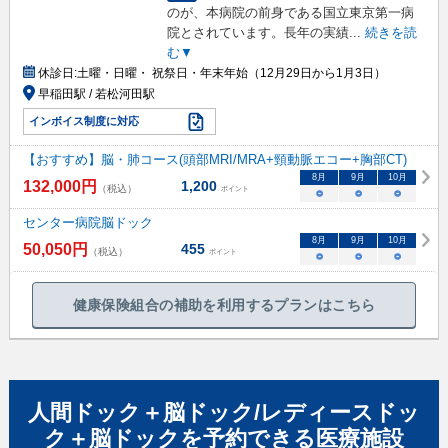
のが、本病院の前身である国立東京第一病
院とされています。長年の実績
...
続きを読
む▼
休診日:
土曜・日曜・ 祝祭日・年末年始（12月29日から1月3日）
早稲田駅 / 若松河田駅
インボイス制度に対応
【おすすめ】脳・肺コース(頭部MRI/MRA+頸動脈エコー+胸部CT)
8
月
9
月
10
月
132,000
円
1,200
（税込）
ポイント
○
○
○
センター病院脳ドック
8
月
9
月
10
月
50,050
円
455
（税込）
ポイント
○
○
○
健康保険組合の補助を利用するプランはこちら
人間ドック＋脳ドック/レディースドッ
ク＋脳ドック
を予約できる
医療施設