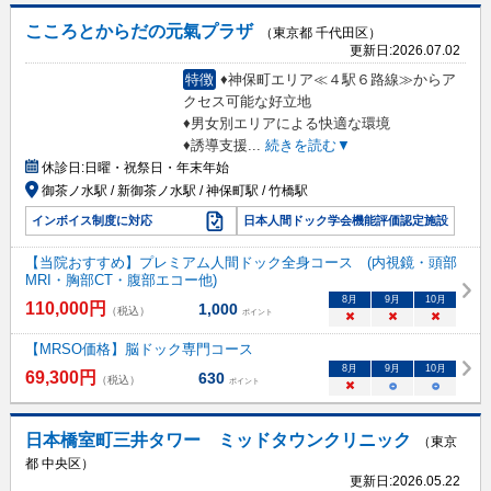
こころとからだの元氣プラザ
（東京都 千代田区）
更新日:
2026.07.02
特徴
♦神保町エリア≪４駅６路線≫からア
クセス可能な好立地
♦男女別エリアによる快適な環境
♦誘導支援
...
続きを読む▼
休診日:
日曜・祝祭日・年末年始
御茶ノ水駅 / 新御茶ノ水駅 / 神保町駅 / 竹橋駅
インボイス制度に対応
日本人間ドック学会機能評価認定施設
【当院おすすめ】プレミアム人間ドック全身コース (内視鏡・頭部
MRI・胸部CT・腹部エコー他)
8
月
9
月
10
月
110,000
円
1,000
（税込）
ポイント
×
×
×
【MRSO価格】脳ドック専門コース
8
月
9
月
10
月
69,300
円
630
（税込）
ポイント
×
○
○
日本橋室町三井タワー ミッドタウンクリニック
（東京
都 中央区）
更新日:
2026.05.22