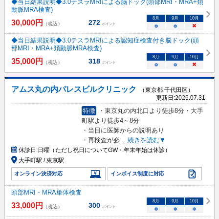
◆当日結果説明◆3.0テスラMRIによる脳ドック(頭部MRI・MRA+頚
動脈MRA検査)
8
月
9
月
10
月
30,000
円
272
（税込）
ポイント
○
○
×
◆当日結果説明◆3.0テスラMRIによる認知症検査付き脳ドック(頭
部MRI・MRA+頚動脈MRA検査)
8
月
9
月
10
月
35,000
円
318
（税込）
ポイント
○
○
×
アムス丸の内パレスビルクリニック
（東京都 千代田区）
更新日:
2026.07.31
特徴
・東京丸の内北口より徒歩8分・大手
町駅より徒歩4～8分
・当日に医師からの説明あり
・再検査が必
...
続きを読む▼
休診日:
日曜（ただし祝日についてGW・年末年始は休診）
大手町駅 / 東京駅
オンライン決済対応
インボイス制度に対応
頭部MRI・MRA単体検査
8
月
9
月
10
月
33,000
円
300
（税込）
ポイント
○
○
○