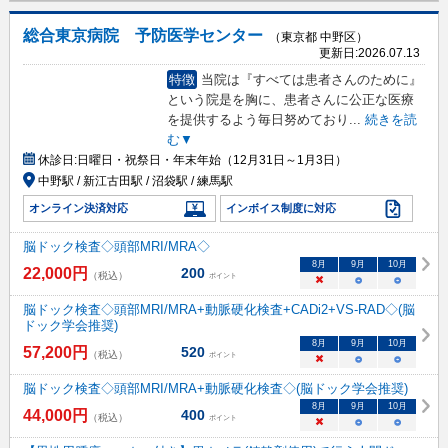
総合東京病院 予防医学センター
（東京都 中野区）
更新日:
2026.07.13
特徴
当院は『すべては患者さんのために』
という院是を胸に、患者さんに公正な医療
を提供するよう毎日努めており
...
続きを読
む▼
休診日:
日曜日・祝祭日・年末年始（12月31日～1月3日）
中野駅 / 新江古田駅 / 沼袋駅 / 練馬駅
オンライン決済対応
インボイス制度に対応
脳ドック検査◇頭部MRI/MRA◇
8
月
9
月
10
月
22,000
円
200
（税込）
ポイント
×
○
○
脳ドック検査◇頭部MRI/MRA+動脈硬化検査+CADi2+VS-RAD◇(脳
ドック学会推奨)
8
月
9
月
10
月
57,200
円
520
（税込）
ポイント
×
○
○
脳ドック検査◇頭部MRI/MRA+動脈硬化検査◇(脳ドック学会推奨)
8
月
9
月
10
月
44,000
円
400
（税込）
ポイント
×
○
○