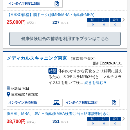
インボイス制度に対応
【MRSO価格】脳ドック(脳MRI/MRA・頸動脈MRA)
8
月
9
月
10
月
25,000
円
227
（税込）
ポイント
○
○
○
健康保険組合の補助を利用するプランはこちら
メディカルスキャニング東京
（東京都 中央区）
更新日:
2026.07.31
特徴
体内のかすかな変化をより鮮明に捉え
るため、3.0テスラMRI(3台)と、マルチスラ
イスCTを用いて検
...
続きを読む▼
休診日:
祝日
日本橋駅 / 東京駅
オンライン決済対応
インボイス制度に対応
脳MRI、MRA、DWI + 頚動脈MRA検査◇当日結果説明付き◇
8
月
9
月
10
月
38,700
円
351
（税込）
ポイント
○
○
○