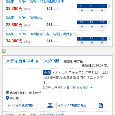
脳MRI、MRA、DWI + 頚動脈MRA検査
8
月
9
月
10
月
33,200
円
301
（税込）
ポイント
○
○
○
脳MRI、MRA、DWI検査
8
月
9
月
10
月
28,800
円
261
（税込）
ポイント
○
○
○
脳MRI、MRA、DWI検査◇当日結果説明付き◇
8
月
9
月
10
月
34,300
円
311
（税込）
ポイント
○
○
○
メディカルスキャニング中野
（東京都 中野区）
更新日:
2026.07.31
特徴
メディカルスキャニング中野は、土日
も診療可能な画像診断専門クリニックで
す。
3.0テスラMRIと8
...
続きを読む▼
休診日:
祝日・年末年始
中野駅
オンライン決済対応
インボイス制度に対応