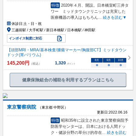
特徴
2020年４月、開設。日本橋室町三井タ
ワー ミッドタウンクリニックは充実した
医療機器の導入はもちろん
...
続きを読む▼
休診日:
土・日・祝
三越前駅 / 大手町駅 / 新日本橋駅 / 日本橋駅 / 神田駅
インボイス制度に対応
【頭部MRI・MRA/基本検査/腫瘍マーカー/胸腹部CT】ミッドタウン
ドック(胃バリウム)
8
月
9
月
10
月
145,200
円
1,320
（税込）
ポイント
○
○
○
健康保険組合の補助を利用するプランはこちら
東京警察病院
（東京都 中野区）
更新日:
2022.06.16
特徴
昭和35年に設立された東京警察病院予
防医学センターは、日本における人間ドッ
ク・健診分野の草分け的存在
...
続きを読む