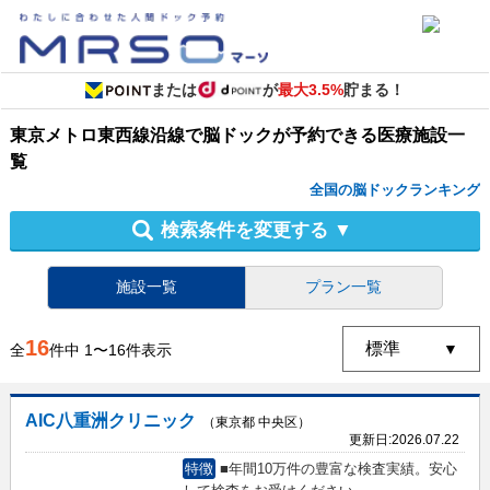
または
が
最大3.5%
貯まる！
東京メトロ東西線沿線
で
脳ドック
が予約できる
医療施設
一
覧
全国の脳ドックランキング
検索条件を変更する
▼
施設一覧
プラン一覧
16
全
件中
1
〜
16
件表示
AIC八重洲クリニック
（東京都 中央区）
更新日:
2026.07.22
特徴
■年間10万件の豊富な検査実績。安心