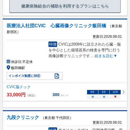
健康保険組合の補助を利用するプランはこちら
医療法人社団CVIC 心臓画像クリニック飯田橋
（東京都
新宿区）
更新日:
2026.08.01
特徴
CVICは2009年に設立された心臓・脳
を中心とした循環器系の検査を専門に行う
画像診断クリニックです
...
続きを読む▼
休診日:
不定休
飯田橋駅
インボイス制度に対応
CVIC脳ドック
8
月
9
月
10
月
33,000
円
300
（税込）
ポイント
○
○
×
九段クリニック
（東京都 千代田区）
更新日:
2026.08.01