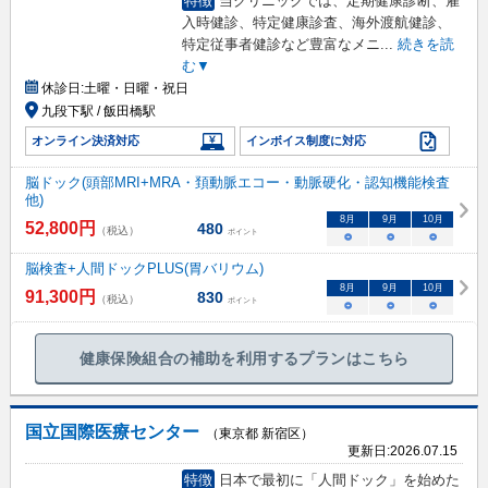
特徴
当クリニックでは、定期健康診断、雇
入時健診、特定健康診査、海外渡航健診、
特定従事者健診など豊富なメニ
...
続きを読
む▼
休診日:
土曜・日曜・祝日
九段下駅 / 飯田橋駅
オンライン決済対応
インボイス制度に対応
脳ドック(頭部MRI+MRA・頚動脈エコー・動脈硬化・認知機能検査
他)
8
月
9
月
10
月
52,800
円
480
（税込）
ポイント
○
○
○
脳検査+人間ドックPLUS(胃バリウム)
8
月
9
月
10
月
91,300
円
830
（税込）
ポイント
○
○
○
健康保険組合の補助を利用するプランはこちら
国立国際医療センター
（東京都 新宿区）
更新日:
2026.07.15
特徴
日本で最初に「人間ドック」を始めた