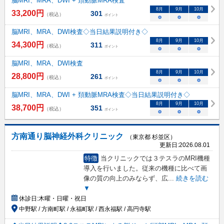
脳MRI、MRA、DWI + 頚動脈MRA検査
8
月
9
月
10
月
33,200
円
301
（税込）
ポイント
○
○
○
脳MRI、MRA、DWI検査◇当日結果説明付き◇
8
月
9
月
10
月
34,300
円
311
（税込）
ポイント
○
○
○
脳MRI、MRA、DWI検査
8
月
9
月
10
月
28,800
円
261
（税込）
ポイント
○
○
○
脳MRI、MRA、DWI + 頚動脈MRA検査◇当日結果説明付き◇
8
月
9
月
10
月
38,700
円
351
（税込）
ポイント
○
○
○
方南通り脳神経外科クリニック
（東京都 杉並区）
更新日:
2026.08.01
特徴
当クリニックでは３テスラのMRI機種
導入を行いました。従来の機種に比べて画
像の質の向上のみならず、広
...
続きを読む
▼
休診日:
木曜・日曜・祝日
中野駅 / 方南町駅 / 永福町駅 / 西永福駅 / 高円寺駅