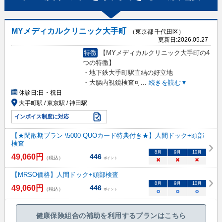
MYメディカルクリニック大手町
（東京都 千代田区）
更新日:
2026.05.27
特徴
【MYメディカルクリニック大手町の4
つの特徴】
・地下鉄大手町駅直結の好立地
・大腸内視鏡検査可
...
続きを読む▼
休診日:
日・祝日
大手町駅 / 東京駅 / 神田駅
インボイス制度に対応
【★閑散期プラン \5000 QUOカード特典付き★】人間ドック+頭部
検査
8
月
9
月
10
月
49,060
円
446
（税込）
ポイント
×
×
×
【MRSO価格】人間ドック+頭部検査
8
月
9
月
10
月
49,060
円
446
（税込）
ポイント
○
○
○
健康保険組合の補助を利用するプランはこちら