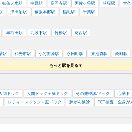
御茶ノ水
駅
中野
駅
高円寺
駅
阿佐ケ谷
駅
荻窪
駅
大久
駅
津田沼
駅
幕張本郷
駅
稲毛
駅
千葉
駅
早稲田
駅
九段下
駅
竹橋
駅
葛西
駅
増
駅
和光市
駅
小竹向原
駅
永田町
駅
東池袋
駅
麹町
駅
もっと駅を見る▼
駅
永田町
駅
後楽園
駅
赤羽岩淵
駅
志茂
駅
王子神谷
駅
人間ドック
人間ドック＋脳ドック
その他検診/ドック
心臓ド
）
レディースドック＋脳ドック
肺がん検診
PET検査・全身が
駅
練馬
駅
青山一丁目
駅
六本木
駅
麻布十番
駅
東新宿
駅
大門
駅
赤羽橋
駅
国立競技場
駅
新江古田
駅