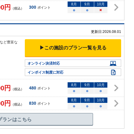
8
月
9
月
10
月
00
円
300
ポイント
（税込）
○
○
×
更新日:
2026.08.01
など豊富な
▶この施設のプラン一覧を見る
オンライン決済対応
インボイス制度に対応
8
月
9
月
10
月
00
円
480
ポイント
（税込）
○
○
○
8
月
9
月
10
月
00
円
830
ポイント
（税込）
○
○
○
プランはこちら