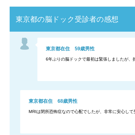
東京都
の
脳ドック
受診者の感想
東京都
在住
59
歳
男性
6年ぶりの脳ドックで最初は緊張しましたが、
東京都
在住
68
歳
男性
MRIは閉所恐怖症なので心配でしたが、非常に安心して