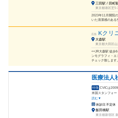
三田駅 / 田町
東京都港区芝5-3
2023年11月
いた清潔感のある
Kクリ
広告
大森駅
東京都大田区山王2
<<JR大森駅 徒
ンモグラフィ・エ
チェック致します
医療法人
特徴
CVICは2
米国スタンフォー
読む▼
休診日:
不定休
飯田橋駅
東京都新宿区 