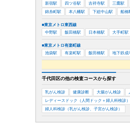
新宿
駅
四ツ谷
駅
吉祥寺
駅
三鷹
駅
錦糸町
駅
本八幡
駅
下総中山
駅
船橋
■東京メトロ東西線
中野
駅
飯田橋
駅
日本橋
駅
大手町
駅
■東京メトロ有楽町線
池袋
駅
有楽町
駅
飯田橋
駅
地下鉄成
■東京メトロ南北線
千代田区
の
他の
検査コースから探す
目黒
駅
四ツ谷
駅
飯田橋
駅
溜池山王
乳がん検診
健康診断
大腸がん検診
白金高輪
駅
レディースドック（人間ドック＋婦人科検診
■都営大江戸線
婦人科検診（乳がん検診、子宮がん検診）
新宿
駅
上野御徒町
駅
飯田橋
駅
両国
春日
駅
新御徒町
駅
勝どき
駅
汐留
駅