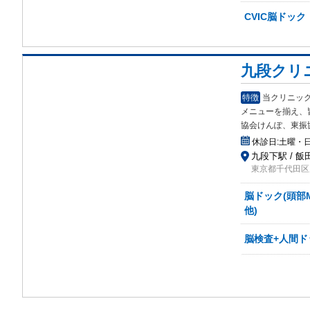
CVIC脳ドック
九段クリ
特徴
当クリニッ
メニ
ューを揃え、
協会けんぽ、東振
休診日:
土曜・
九段下駅 / 飯
東京都千代田区九
脳ドック(頭部
他)
脳検査+人間ドッ