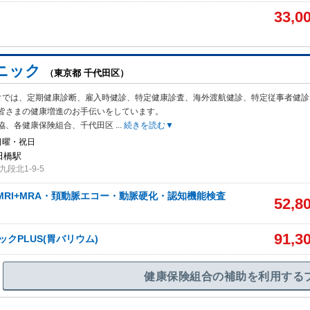
33,0
ニック
（東京都 千代田区）
クでは、定期健康診断、雇入時健診、特定健康診査、海外渡航健診、特定従事者健診
皆さまの健康増進のお手伝いをしています。
協、各健康保険組合、千代田区
...
続きを読む▼
日曜・祝日
田橋駅
段北1-9-5
MRI+MRA・頚動脈エコー・動脈硬化・認知機能検査
52,8
91,3
クPLUS(胃バリウム)
健康保険組合の補助を利用する