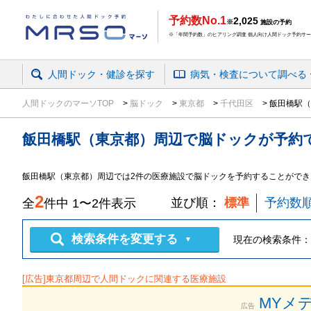
予約数No.1
2,025
※
施設の予約
※「年間予約数」のヒアリング調査 個人向け人間ドック予約サービ
人間ドック・健診を探す
病気・検査
について
調べる
人間ドックのマーソTOP
脳ドック
東京都
千代田区
飯田橋駅（
飯田橋駅（東京都）周辺
で
脳ドック
が予約
飯田橋駅（東京都）周辺では2件の医療施設で脳ドックを予約することができ
2
並び順：
標準
予約数
全
件中
1
〜
2
件表示
検索条件を変更する
現在の検索条件：
▼
[広告]
東京都
周辺で人間ドックに関連する医療施設
MYメ
広告