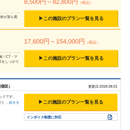
8,500
円～
82,800
円
（税込）
全体が落ち着
▶この施設のプラン一覧を見る
17,600
円～
154,000
円
（税込）
施！CT・マ
▶この施設のプラン一覧を見る
巣をしっかり
新宿区）
更新日:
2026.08.01
ックです
。
▶この施設のプラン一覧を見る
要と
...
続きを
インボイス制度に対応