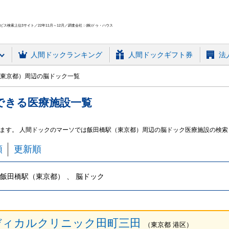
ス検索上位3サイト／22年11月～12月／調査会社：(株)ドゥ・ハウス
人間ドック
ランキング
人間ドックギフト券
法
東京都）周辺の脳ドック一覧
できる
医療施設
一覧
ます。 人間ドックのマーソでは飯田橋駅（東京都）周辺の脳ドック医療施設の検索
順
更新順
飯田橋駅（東京都） 、 脳ドック
ディカルクリニック田町三田
（
東京都
港区
）