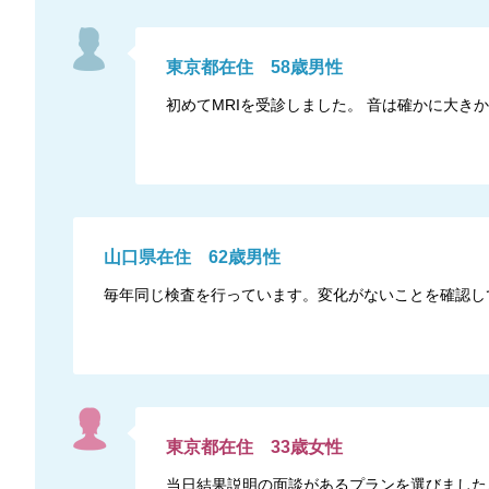
東京都
在住
58
歳
男性
初めてMRIを受診しました。 音は確かに大
山口県
在住
62
歳
男性
毎年同じ検査を行っています。変化がないことを確認し
東京都
在住
33
歳
女性
当日結果説明の面談があるプランを選びました