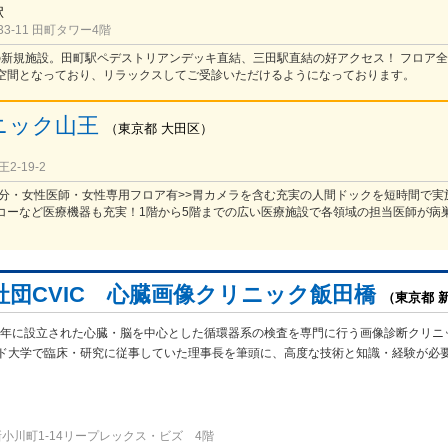
駅
3-11 田町タワー4階
開院の新規施設。田町駅ペデストリアンデッキ直結、三田駅直結の好アクセス！ フロア
空間となっており、リラックスしてご受診いただけるようになっております。
ニック山王
（
東京都
大田区
）
-19-2
歩6分・女性医師・女性専用フロア有>>胃カメラを含む充実の人間ドックを短時間で実
コーなど医療機器も充実！1階から5階までの広い医療施設で各領域の担当医師が病
。
社団CVIC 心臓画像クリニック飯田橋
（東京都 
009年に設立された心臓・脳を中心とした循環器系の検査を専門に行う画像診断クリニ
ド大学で臨床・研究に従事していた理事長を筆頭に、高度な技術と知識・経験が必
新小川町1-14リープレックス・ビズ 4階