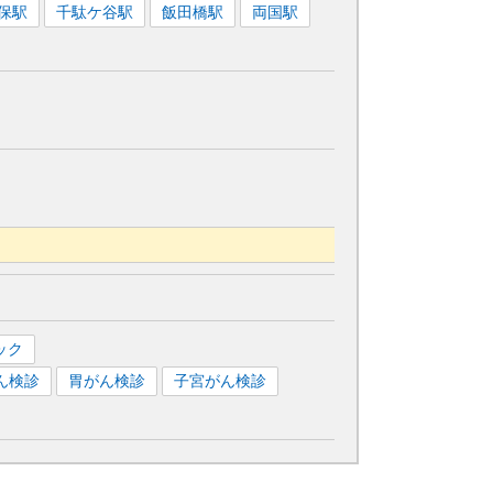
保
駅
千駄ケ谷
駅
飯田橋
駅
両国
駅
六本木一丁目
駅
麻布十番
駅
ック
ん検診
胃がん検診
子宮がん検診
都庁前
駅
新宿西口
駅
若松河田
駅