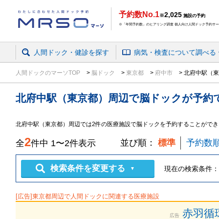
予約数No.1
2,025
※
施設の予約
※「年間予約数」のヒアリング調査 個人向け人間ドック予約サービ
人間ドック・健診を探す
病気・検査
について
調べる
人間ドックのマーソTOP
脳ドック
東京都
府中市
北府中駅（東
北府中駅（東京都）周辺
で
脳ドック
が予約
北府中駅（東京都）周辺では2件の医療施設で脳ドックを予約することができ
2
並び順：
標準
予約数
全
件中
1
〜
2
件表示
検索条件を変更する
現在の検索条件：
▼
[広告]
東京都
周辺で人間ドックに関連する医療施設
赤羽循
広告