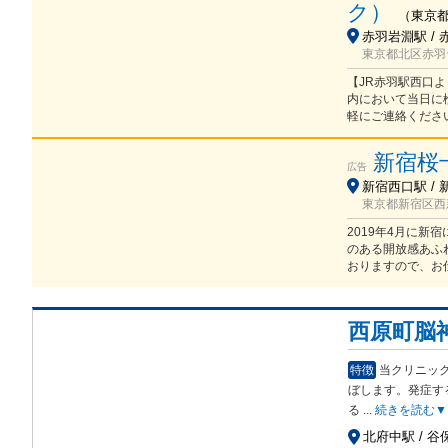
ク）
（
東京
赤羽岩淵駅 / 
東京都北区赤羽台
【JR赤羽駅西口よ
内において当日に
軽にご連絡くださ
新宿桜
広告
新宿西口駅 / 
東京都新宿区西新宿
2019年4月に
のある開放感あふ
おりますので、お
西原町脳
特徴
当クリニッ
ぼし
ます。発症す
る
...
続きを読む▼
北府中駅 / 谷