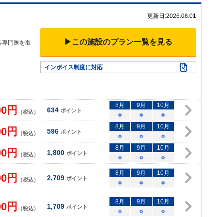
更新日:
2026.08.01
▶この施設のプラン一覧を見る
各専門医を取
インボイス制度に対応
8
月
9
月
10
月
00
円
634
ポイント
（税込）
○
○
○
8
月
9
月
10
月
00
円
596
ポイント
（税込）
○
○
○
8
月
9
月
10
月
00
円
1,800
ポイント
（税込）
○
○
○
8
月
9
月
10
月
00
円
2,709
ポイント
（税込）
○
○
○
8
月
9
月
10
月
00
円
1,709
ポイント
（税込）
○
○
○