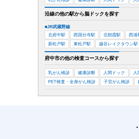
沿線の他の駅から
脳ドックを
探す
■JR武蔵野線
北府中
駅
西国分寺
駅
北朝霞
駅
西浦
新松戸
駅
東松戸
駅
越谷レイクタウン
駅
府中市
の
他の
検査コースから探す
乳がん検診
健康診断
人間ドック
人
PET検査・全身がん検診
子宮がん検診