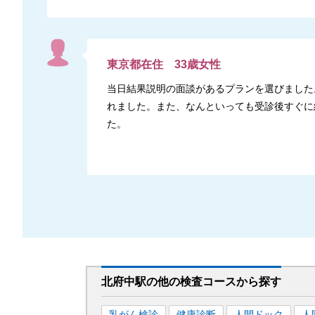
東京都
在住
33
歳
女性
当日結果説明の面談があるプランを選びました
れました。また、なんといっても受診後すぐに
た。
北府中駅
の
他の
検査コースから探す
乳がん検診
健康診断
人間ドック
人