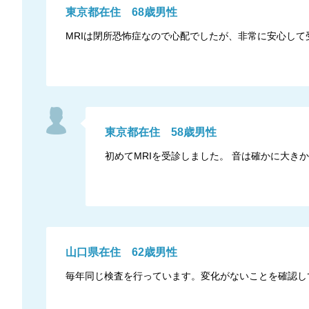
東京都
在住
68
歳
男性
MRIは閉所恐怖症なので心配でしたが、非常に安心して
東京都
在住
58
歳
男性
初めてMRIを受診しました。 音は確かに大
山口県
在住
62
歳
男性
毎年同じ検査を行っています。変化がないことを確認し