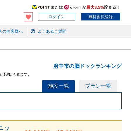
または
が
最大3.5%
貯まる！
ログイン
無料会員登録
人のお客様へ
よくあるご質問
府中市の脳ドックランキング
と予約が可能です。
施設一覧
プラン一覧
ニッ