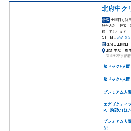
北府中ク
特徴
土曜日も健
総合内科、肝臓、
得しております。
CT・M
...
続きを
休診日:
日曜日
北府中駅 / 府
東京都東京都府
脳ドック+人間
脳ドック+人間
プレミアム人間
エグゼクティブ
P、胸部CTほか
プレミアム人間
か)