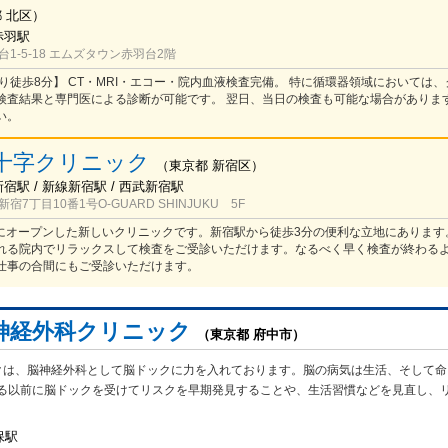
都
北区
）
赤羽駅
1-5-18 エムズタウン赤羽台2階
り徒歩8分】 CT・MRI・エコー・院内血液検査完備。 特に循環器領域においては
検査結果と専門医による診断が可能です。 翌日、当日の検査も可能な場合がありま
い。
十字クリニック
（
東京都
新宿区
）
新宿駅 / 新線新宿駅 / 西武新宿駅
7丁目10番1号O-GUARD SHINJUKU 5F
新宿にオープンした新しいクリニックです。新宿駅から徒歩3分の便利な立地にあります
れる院内でリラックスして検査をご受診いただけます。なるべく早く検査が終わる
仕事の合間にもご受診いただけます。
神経外科クリニック
（東京都 府中市）
クは、脳神経外科として脳ドックに力を入れております。脳の病気は生活、そして命
る以前に脳ドックを受けてリスクを早期発見することや、生活習慣などを見直し、
保駅