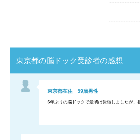
東京都
の
脳ドック
受診者の感想
東京都
在住
59
歳
男性
6年ぶりの脳ドックで最初は緊張しましたが、