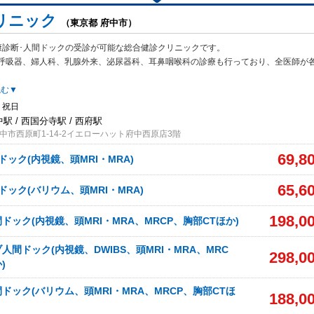
リニック
（東京都 府中市）
康診断･人間ドックの受診が可能な総合健診クリニックです。
呼吸器、婦人科
、乳腺外来、泌尿器科、耳鼻咽喉科の診療も行っており、全医師が
読む▼
、祝日
中駅 / 西国分寺駅 / 西府駅
中市西原町1-14-2イエローハット府中西原店3階
69,8
ドック(内視鏡、頭MRI・MRA)
65,6
ドック(バリウム、頭MRI・MRA)
198,0
ドック(内視鏡、頭MRI・MRA、MRCP、胸部CTほか)
人間ドック(内視鏡、DWIBS、頭MRI・MRA、MRC
298,0
)
ドック(バリウム、頭MRI・MRA、MRCP、胸部CTほ
188,0