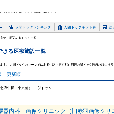
ス検索上位3サイト／22年11月～12月／調査会社：(株)ドゥ・ハウス
人間ドック
ランキング
人間ドックギフト券
法
京都）周辺の脳ドック一覧
できる
医療施設
一覧
ます。 人間ドックのマーソでは北府中駅（東京都）周辺の脳ドック医療施設の検索
順
更新順
北府中駅（東京都） 、 脳ドック
環器内科・画像クリニック（旧赤羽画像クリ