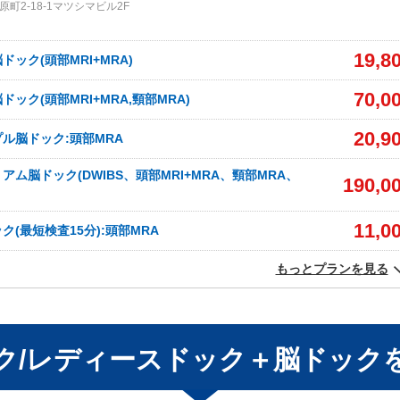
町2-18-1マツシマビル2F
19,8
ック(頭部MRI+MRA)
70,0
ック(頭部MRI+MRA,頸部MRA)
20,9
ル脳ドック:頭部MRA
アム脳ドック(DWIBS、頭部MRI+MRA、頸部MRA、
190,0
11,0
(最短検査15分):頭部MRA
もっとプランを見る
ク/レディースドック＋脳ドック