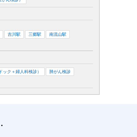
吉川
駅
三郷
駅
南流山
駅
ドック＋婦人科検診）
肺がん検診