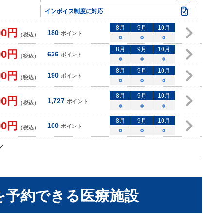
インボイス制度に対応
8
月
9
月
10
月
00
円
180
ポイント
（税込）
○
○
○
8
月
9
月
10
月
00
円
636
ポイント
（税込）
○
○
○
8
月
9
月
10
月
00
円
190
ポイント
（税込）
○
○
○
8
月
9
月
10
月
00
円
1,727
ポイント
（税込）
○
○
○
8
月
9
月
10
月
00
円
100
ポイント
（税込）
○
○
○
を予約できる
医療施設