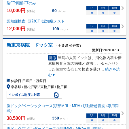
脳CT:頭部CTのみ
8
月
9
月
10
月
10,000
円
90
（税込）
ポイント
○
○
○
認知症検査: 頭部CT+認知症テスト
8
月
9
月
10
月
12,000
円
109
（税込）
ポイント
○
○
○
新東京病院 ドック室
（千葉県 松戸市）
更新日:
2026.07.31
特徴
当院の人間ドックは、消化器内科や糖
尿病教育入院の病棟と連携し、ゆったりと
した個室で安心して検査を受け
...
続きを読
む▼
休診日:
日曜日・祝祭日
幸谷駅 / 新松戸駅 / 東松戸駅 / 松戸駅
インボイス制度に対応
脳ドック/ベーシックコース(頭部MRI・MRA+頸動脈超音波+専用問
診)
8
月
9
月
10
月
38,500
円
350
（税込）
ポイント
○
○
○
脳ドック/スタンダードコース(頭部MRI・MRA+専用問診)