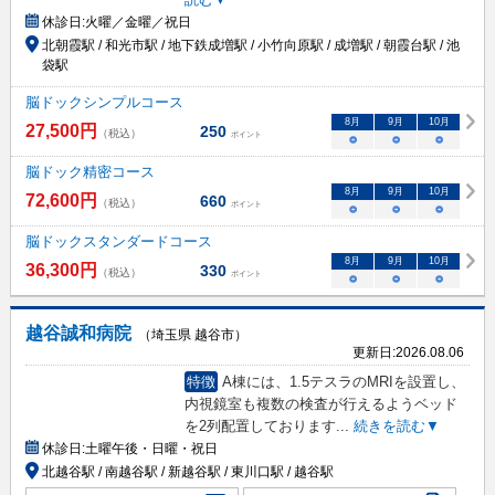
休診日:
火曜／金曜／祝日
北朝霞駅 / 和光市駅 / 地下鉄成増駅 / 小竹向原駅 / 成増駅 / 朝霞台駅 / 池
袋駅
脳ドックシンプルコース
8
月
9
月
10
月
27,500
円
250
（税込）
ポイント
○
○
○
脳ドック精密コース
8
月
9
月
10
月
72,600
円
660
（税込）
ポイント
○
○
○
脳ドックスタンダードコース
8
月
9
月
10
月
36,300
円
330
（税込）
ポイント
○
○
○
越谷誠和病院
（埼玉県 越谷市）
更新日:
2026.08.06
特徴
A棟には、1.5テスラのMRIを設置し、
内視鏡室も複数の検査が行えるようベッド
を2列配置しております
...
続きを読む▼
休診日:
土曜午後・日曜・祝日
北越谷駅 / 南越谷駅 / 新越谷駅 / 東川口駅 / 越谷駅