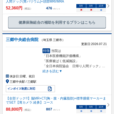
人間ドック(胃バリウム)+頭部MRI/MRA
8
月
9
月
10
月
52,360
円
476
（税込）
ポイント
×
×
○
健康保険組合の補助を利用するプランはこちら
三郷中央総合病院
（埼玉県 三郷市）
更新日:
2026.07.21
特徴
当院は
「日本医療機能評価機構」
「医療被ばく低減施設」
「全日本病院協会 日帰り人間ドック」
...
続きを読む▼
休診日:
日曜、祝日
三郷中央駅 / 三郷駅
インボイス制度に対応
【全部ドック!!】脳MR+CT(胸・腹・内臓脂肪)+標準腫瘍マーカーま
でSET【胃カメラ:経鼻】コース
8
月
9
月
10
月
88,800
円
807
（税込）
ポイント
○
○
○