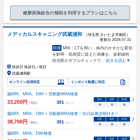
健康保険組合の補助を利用するプランはこちら
メディカルスキャニング武蔵浦和
（埼玉県 さいたま市南区）
更新日:
2026.07.31
特徴
MRI・CTを用い、体内のかすかな変化
を鮮明・高画質に捉えた画像を、放射線科
担当医がダブルチェックで
...
続きを読む▼
休診日:
休診日／祝日
武蔵浦和駅
オンライン決済対応
インボイス制度に対応
脳MRI、MRA、DWI + 頚動脈MRA検査
8
月
9
月
10
月
33,200
円
301
（税込）
ポイント
○
○
○
脳MRI、MRA、DWI + 頚動脈MRA検査◇当日結果説明付き◇
8
月
9
月
10
月
38,700
円
351
（税込）
ポイント
○
○
○
脳MRI、MRA、DWI検査
8
月
9
月
10
月