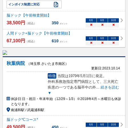
インボイス制度に対応
脳ドック【午前検査開始】
8
月
9
月
10
月
38,500
円
350
（税込）
ポイント
×
×
×
人間ドック+脳ドック【午前検査開始】
8
月
9
月
10
月
67,100
円
610
（税込）
ポイント
×
×
×
秋葉病院
（埼玉県 さいたま市南区）
更新日:
2023.10.14
特徴
当院は1979年5月1日に発足。
外科系救急指定専門病院として、三大死亡
疾患の一つである脳卒中の外
...
続きを読む
▼
休診日:
日・祝日・年末年始（12/29～1/3）※2018年4月～水曜日も休診
となります。
南浦和駅 / 武蔵浦和駅
脳ドック*Cコース*
8
月
9
月
10
月
49,500
円
450
（税込）
ポイント