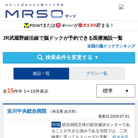
または
が
最大3.5%
貯まる！
JR武蔵野線沿線
で
脳ドック
が予約できる
医療施設
一覧
全国の脳ドックランキング
検索条件を変更する
▼
施設一覧
プラン一覧
15
全
件中
1
〜
15
件表示
吉川中央総合病院
（埼玉県 吉川市）
更新日:
2026.07.01
特徴
総合病院主体の総合健診センターであ
ることが大きな強みである当院では、二次
検査に至ってもスムーズな手配
...
続きを読