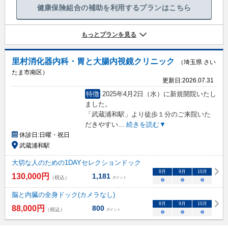
健康保険組合の補助を利用するプランはこちら
もっとプランを見る
里村消化器内科・胃と大腸内視鏡クリニック
（埼玉県 さい
たま市南区）
更新日:
2026.07.31
特徴
2025年4月2日（水）に新規開院いたし
ました。
「武蔵浦和駅」より徒歩１分のご来院いた
だきやすい
...
続きを読む▼
休診日:
日曜・祝日
武蔵浦和駅
大切な人のための1DAYセレクションドック
8
月
9
月
10
月
130,000
円
1,181
（税込）
ポイント
○
○
○
脳と内臓の全身ドック(カメラなし)
8
月
9
月
10
月
88,000
円
800
（税込）
ポイント
○
○
○