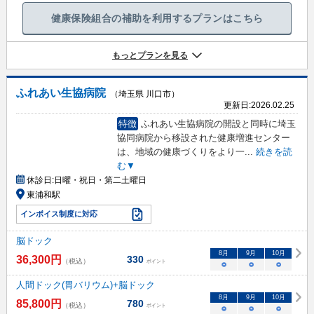
健康保険組合の補助を利用するプランはこちら
もっとプランを見る
ふれあい生協病院
（埼玉県 川口市）
更新日:
2026.02.25
特徴
ふれあい生協病院の開設と同時に埼玉
協同病院から移設された健康増進センター
は、地域の健康づくりをより一
...
続きを読
む▼
休診日:
日曜・祝日・第二土曜日
東浦和駅
インボイス制度に対応
脳ドック
8
月
9
月
10
月
36,300
円
330
（税込）
ポイント
○
○
○
人間ドック(胃バリウム)+脳ドック
8
月
9
月
10
月
85,800
円
780
（税込）
ポイント
○
○
○