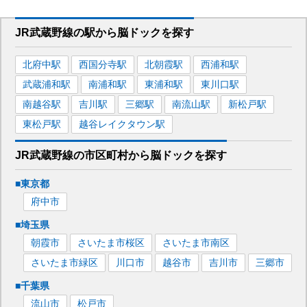
JR武蔵野線
の駅から
脳ドックを
探す
北府中
駅
西国分寺
駅
北朝霞
駅
西浦和
駅
武蔵浦和
駅
南浦和
駅
東浦和
駅
東川口
駅
南越谷
駅
吉川
駅
三郷
駅
南流山
駅
新松戸
駅
東松戸
駅
越谷レイクタウン
駅
JR武蔵野線
の市区町村から
脳ドックを
探す
■
東京都
府中市
■
埼玉県
朝霞市
さいたま市桜区
さいたま市南区
さいたま市緑区
川口市
越谷市
吉川市
三郷市
■
千葉県
流山市
松戸市