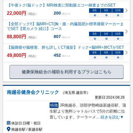
【午後トク!脳ドック】MRI検査に頸動脈エコー検査までのSET
8
月
9
月
10
月
22,000
円
200
（税込）
ポイント
○
○
○
【全部ドック!!】脳MR+CT(胸・腹・内臓脂肪)+標準腫瘍マーカーま
でSET【胃カメラ:経口】コース
8
月
9
月
10
月
88,800
円
807
（税込）
ポイント
○
○
○
【脳腫瘍や脳梗塞、肺も詳しくCT撮影】ドック+脳MR+肺CTがSET
8
月
9
月
10
月
49,800
円
452
（税込）
ポイント
○
○
○
健康保険組合の補助を利用するプランはこちら
南越谷健身会クリニック
（埼玉県 越谷市）
更新日:
2024.08.26
特徴
JR南越谷、頭部伊勢崎線新越谷駅、蒲
生駅より無料シャトルバスで5分の距離に位
置しています。テーラーメ
...
続きを読む▼
休診日:
日曜・祝日
南越谷駅 / 新越谷駅