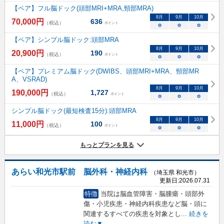
【ペア】フル脳ドック(頭部MRI+MRA,頸部MRA)
8
月
9
月
10
月
70,000
円
636
（税込）
ポイント
○
○
○
【ペア】シンプル脳ドック:頭部MRA
8
月
9
月
10
月
20,900
円
190
（税込）
ポイント
○
○
○
【ペア】プレミアム脳ドック(DWIBS、頭部MRI+MRA、頸部MR
A、VSRAD)
8
月
9
月
10
月
190,000
円
1,727
（税込）
ポイント
○
○
○
シンプル脳ドック(最短検査15分):頭部MRA
8
月
9
月
10
月
11,000
円
100
（税込）
ポイント
○
○
○
もっとプランを見る
あらい和光市駅前 脳外科・神経内科
（埼玉県 和光市）
更新日:
2026.07.31
特徴
当院は脳血管障害・脳腫瘍・頭部外
傷・小児疾患・神経内科疾患など脳・頭に
関連するすべての疾患を対象とし
...
続きを
読む▼