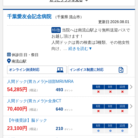
もっとプランを見る
千葉愛友会記念病院
（千葉県 流山市）
更新日:
2026.08.01
特徴
当院へは南流山駅より無料送迎バスで
お越し頂けます！
人間ドックは胃の検査は3種類、その他女性
向け、
...
続きを読む▼
休診日:
日・祭日
南流山駅
オンライン決済対応
インボイス制度に対応
人間ドック(胃カメラ)+頭部MRI/MRA
8
月
9
月
10
月
54,285
円
493
（税込）
ポイント
×
×
×
人間ドック(胃カメラ)+全身CT
8
月
9
月
10
月
70,400
円
640
（税込）
ポイント
×
×
×
【午後受診】脳ドック
8
月
9
月
10
月
23,100
円
210
（税込）
ポイント
○
○
○