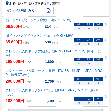
北府中駅 / 府中駅 / 西国分寺駅 / 西府駅
インボイス制度に対応
脳ドック+人間ドック(内視鏡、頭MRI・MRA)
8
月
9
月
10
月
69,800
円
634
（税込）
ポイント
○
○
○
脳ドック+人間ドック(バリウム、頭MRI・MRA)
8
月
9
月
10
月
65,600
円
596
（税込）
ポイント
○
○
○
プレミアム人間ドック(内視鏡、頭MRI・MRA、MRCP、胸部CTほ
か)
8
月
9
月
10
月
198,000
円
1,800
（税込）
ポイント
○
○
○
エグゼクティブ人間ドック(内視鏡、DWIBS、頭MRI・MRA、MRC
P、胸部CTほか)
8
月
9
月
10
月
298,000
円
2,709
（税込）
ポイント
○
○
○
プレミアム人間ドック(バリウム、頭MRI・MRA、MRCP、胸部CT
ほか)
8
月
9
月
10
月
188,000
円
1,709
（税込）
ポイント
○
○
○