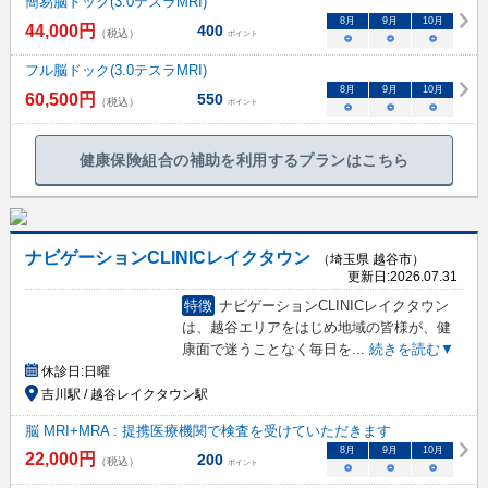
簡易脳ドック(3.0テスラMRI)
8
月
9
月
10
月
44,000
円
400
（税込）
ポイント
○
○
○
フル脳ドック(3.0テスラMRI)
8
月
9
月
10
月
60,500
円
550
（税込）
ポイント
○
○
○
健康保険組合の補助を利用するプランはこちら
ナビゲーションCLINICレイクタウン
（埼玉県 越谷市）
更新日:
2026.07.31
特徴
ナビゲーションCLINICレイクタウン
は、越谷エリアをはじめ地域の皆様が、健
康面で迷うことなく毎日を
...
続きを読む▼
休診日:
日曜
吉川駅 / 越谷レイクタウン駅
脳 MRI+MRA : 提携医療機関で検査を受けていただきます
8
月
9
月
10
月
22,000
円
200
（税込）
ポイント
○
○
○