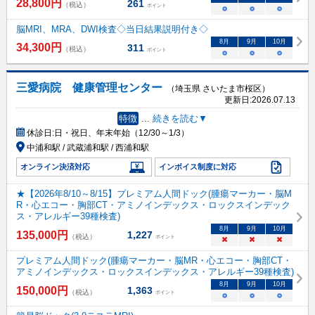
28,800
円
261
（税込）
ポイント
○
○
○
脳MRI、MRA、DWI検査◇当日結果説明付き◇
8
月
9
月
10
月
34,300
円
311
（税込）
ポイント
○
○
○
三愛病院 健康管理センター
（埼玉県 さいたま市桜区）
更新日:
2026.07.13
特徴
...
続きを読む▼
休診日:
日・祝日、年末年始（12/30～1/3）
中浦和駅 / 武蔵浦和駅 / 西浦和駅
オンライン決済対応
インボイス制度に対応
★【2026年8/10～8/15】プレミアム人間ドック(腫瘍マーカー・脳M
R・心エコー・胸部CT・アミノインデックス・ロックスインデック
ス・アレルギー39種検査)
8
月
9
月
10
月
135,000
円
1,227
（税込）
ポイント
×
×
×
プレミアム人間ドック(腫瘍マーカー・脳MR・心エコー・胸部CT・
アミノインデックス・ロックスインデックス・アレルギー39種検査)
8
月
9
月
10
月
150,000
円
1,363
（税込）
ポイント
○
○
○