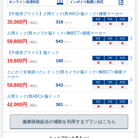
オンライン決済対応
インボイス制度に対応
【午後得プライス】人間ドック(胃ABC)+脳ドック+腫瘍マーカー
8
月
9
月
10
月
35,000
円
318
（税込）
ポイント
×
×
×
人間ドック(胃カメラ)+脳ドック+胸部CT+腫瘍マーカー
8
月
9
月
10
月
59,800
円
543
（税込）
ポイント
×
×
×
【午後得プライス】脳ドック
8
月
9
月
10
月
19,800
円
180
（税込）
ポイント
×
×
○
とにかく全身調べたいドック(胃カメラ)+脳ドック+胸部CT+腫瘍マ
ーカー
8
月
9
月
10
月
59,800
円
543
（税込）
ポイント
×
×
×
人間ドック(胃ABC)+脳ドック
8
月
9
月
10
月
42,000
円
381
（税込）
ポイント
×
×
×
健康保険組合の補助を利用するプランはこちら