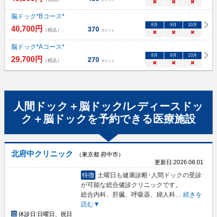
×
×
×
脳ドック*Bコース*
8
月
9
月
10
月
40,700
円
370
（税込）
ポイント
×
×
×
脳ドック*Aコース*
8
月
9
月
10
月
29,700
円
270
（税込）
ポイント
×
×
×
人間ドック＋脳ドック/レディースドッ
ク＋脳ドック
を予約できる
医療施設
北府中クリニック
（東京都 府中市）
更新日:
2026.08.01
特徴
土曜日も健康診断･人間ドックの受診
が可能な総合健診クリニックです。
総合内科、肝臓、呼吸器、婦人科
...
続きを
読む▼
休診日:
日曜日、祝日