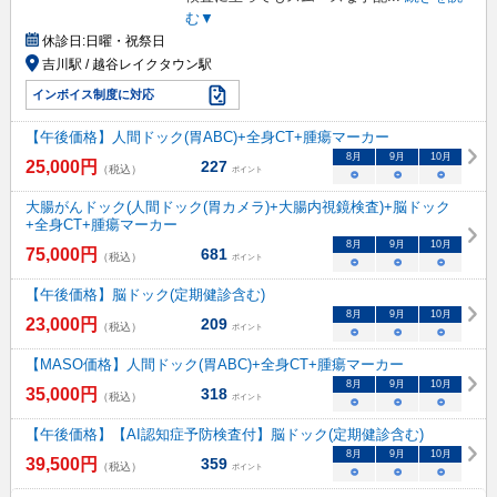
む▼
休診日:
日曜・祝祭日
吉川駅 / 越谷レイクタウン駅
インボイス制度に対応
【午後価格】人間ドック(胃ABC)+全身CT+腫瘍マーカー
8
月
9
月
10
月
25,000
円
227
（税込）
ポイント
○
○
○
大腸がんドック(人間ドック(胃カメラ)+大腸内視鏡検査)+脳ドック
+全身CT+腫瘍マーカー
8
月
9
月
10
月
75,000
円
681
（税込）
ポイント
○
○
○
【午後価格】脳ドック(定期健診含む)
8
月
9
月
10
月
23,000
円
209
（税込）
ポイント
○
○
○
【MASO価格】人間ドック(胃ABC)+全身CT+腫瘍マーカー
8
月
9
月
10
月
35,000
円
318
（税込）
ポイント
○
○
○
【午後価格】【AI認知症予防検査付】脳ドック(定期健診含む)
8
月
9
月
10
月
39,500
円
359
（税込）
ポイント
○
○
○