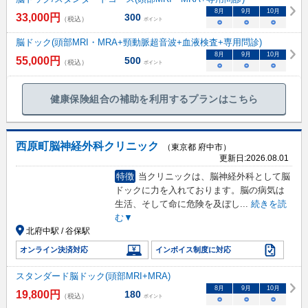
8
月
9
月
10
月
33,000
円
300
（税込）
ポイント
○
○
○
脳ドック(頭部MRI・MRA+頸動脈超音波+血液検査+専用問診)
8
月
9
月
10
月
55,000
円
500
（税込）
ポイント
○
○
○
健康保険組合の補助を利用するプランはこちら
西原町脳神経外科クリニック
（東京都 府中市）
更新日:
2026.08.01
特徴
当クリニックは、脳神経外科として脳
ドックに力を入れております。脳の病気は
生活、そして命に危険を及ぼし
...
続きを読
む▼
北府中駅 / 谷保駅
オンライン決済対応
インボイス制度に対応
スタンダード脳ドック(頭部MRI+MRA)
8
月
9
月
10
月
19,800
円
180
（税込）
ポイント
○
○
○