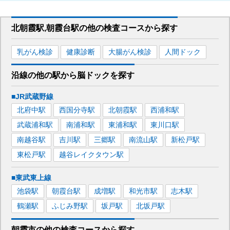
北朝霞駅,朝霞台駅
の
他の
検査コースから探す
乳がん検診
健康診断
大腸がん検診
人間ドック
沿線の他の駅から
脳ドックを
探す
■JR武蔵野線
北府中
駅
西国分寺
駅
北朝霞
駅
西浦和
駅
武蔵浦和
駅
南浦和
駅
東浦和
駅
東川口
駅
南越谷
駅
吉川
駅
三郷
駅
南流山
駅
新松戸
駅
東松戸
駅
越谷レイクタウン
駅
■東武東上線
池袋
駅
朝霞台
駅
成増
駅
和光市
駅
志木
駅
鶴瀬
駅
ふじみ野
駅
坂戸
駅
北坂戸
駅
朝霞市
の
他の
検査コースから探す