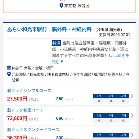
東京都 渋谷区
あらい和光市駅前 脳外科・神経内科
（埼玉県 和光市）
更新日:
2026.07.31
特徴
当院は脳血管障害・脳腫瘍・頭部外
傷・小児疾患・神経内科疾患など脳・頭に
関連するすべての疾患を対象とし
...
続きを
読む▼
休診日:
火曜／金曜／祝日
北朝霞駅 / 和光市駅 / 地下鉄成増駅 / 小竹向原駅 / 成増駅 / 朝霞台駅 / 池
袋駅
脳ドックシンプルコース
8
月
9
月
10
月
27,500
円
250
（税込）
ポイント
○
○
○
脳ドック精密コース
8
月
9
月
10
月
72,600
円
660
（税込）
ポイント
○
○
○
脳ドックスタンダードコース
8
月
9
月
10
月
36,300
円
330
（税込）
ポイント