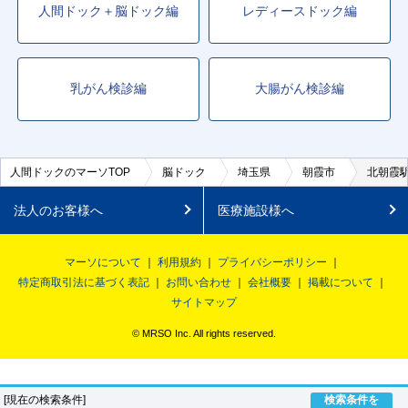
人間ドック＋脳ドック編
レディースドック編
乳がん検診編
大腸がん検診編
人間ドックのマーソTOP
脳ドック
埼玉県
朝霞市
北朝霞
法人のお客様へ
医療施設様へ
マーソについて
利用規約
プライバシーポリシー
特定商取引法に基づく表記
お問い合わせ
会社概要
掲載について
サイトマップ
© MRSO Inc. All rights reserved.
[現在の検索条件]
検索条件を