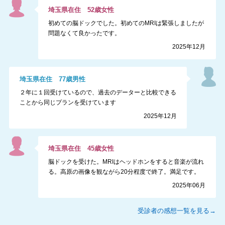
埼玉県
在住
52
歳
女性
初めての脳ドックでした。初めてのMRIは緊張しましたが
問題なくて良かったです。
2025年12月
埼玉県
在住
77
歳
男性
２年に１回受けているので、過去のデーターと比較できる
ことから同じプランを受けています
2025年12月
埼玉県
在住
45
歳
女性
脳ドックを受けた。MRIはヘッドホンをすると音楽が流れ
る。高原の画像を観ながら20分程度で終了。満足です。
2025年06月
受診者の感想一覧を見る→