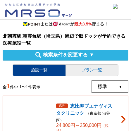
または
が
最大3.5%
貯まる！
北朝霞駅,朝霞台駅（埼玉県）周辺
で
脳ドック
が予約できる
医療施設
一覧
検索条件を変更する
▼
施設一覧
プラン一覧
1
全
件中
1
〜
1
件表示
恵比寿ブエナヴィス
広告
タクリニック
（
東京都
渋谷
区
）
24,800
円～
250,000
円
（税
込）