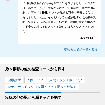
当日結果説明の面談があるプランを選びました。MRI検査
は初めてでしたが、大きな音について事前に丁寧な説明が
あり、耳当てやBGMといった配慮も万全で不安なく受け
られました。また、なんといっても受診後すぐに結果を説
明してもらえるのが素晴らしいです。詳細な結果が出るま
で不安な気持ちで待たなくて済むのは大きなメリットでし
た。
2025年12月
受診者の感想一覧を見る→
乃木坂駅
の
他の
検査コースから探す
健康診断
人間ドック
人間ドック＋脳ドック
レディースドック（人間ドック＋婦人科検診）
沿線の他の駅から
脳ドックを
探す