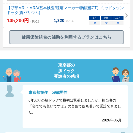
【頭部MRI・MRA/基本検査/腫瘍マーカー/胸腹部CT】ミッドタウン
ドック(胃バリウム)
8
月
9
月
10
月
145,200
円
1,320
（税込）
ポイント
○
○
○
健康保険組合の補助を利用するプランはこちら
東京都
の
脳ドック
受診者の感想
東京都
在住
59
歳
男性
6年ぶりの脳ドックで最初は緊張しましたが、担当者の
「寝てても良いですよ」の言葉で落ち着いて受診できまし
た。
2026年06月