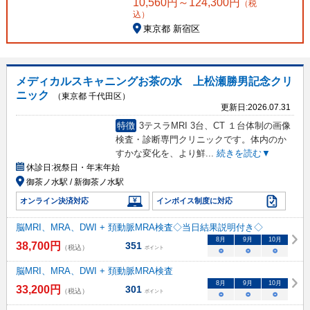
10,560
円～
124,300
円
（税
込）
東京都 新宿区
メディカルスキャニングお茶の水 上松瀬勝男記念クリ
ニック
（東京都 千代田区）
更新日:
2026.07.31
特徴
3テスラMRI 3台、CT １台体制の画像
検査・診断専門クリニックです。体内のか
すかな変化を、より鮮
...
続きを読む▼
休診日:
祝祭日・年末年始
御茶ノ水駅 / 新御茶ノ水駅
オンライン決済対応
インボイス制度に対応
脳MRI、MRA、DWI + 頚動脈MRA検査◇当日結果説明付き◇
8
月
9
月
10
月
38,700
円
351
（税込）
ポイント
○
○
○
脳MRI、MRA、DWI + 頚動脈MRA検査
8
月
9
月
10
月
33,200
円
301
（税込）
ポイント
○
○
○