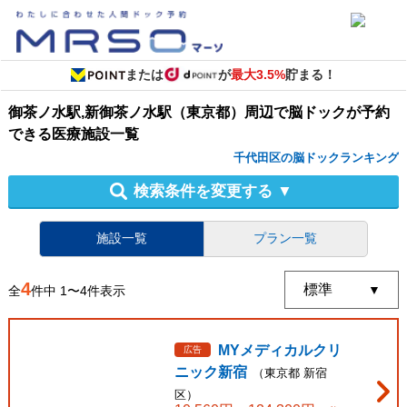
または
が
最大3.5%
貯まる！
御茶ノ水駅,新御茶ノ水駅（東京都）周辺
で
脳ドック
が予約
できる
医療施設
一覧
千代田区の脳ドックランキング
検索条件を変更する
▼
施設一覧
プラン一覧
4
全
件中
1
〜
4
件表示
MYメディカルクリ
広告
ニック新宿
（
東京都
新宿
区
）