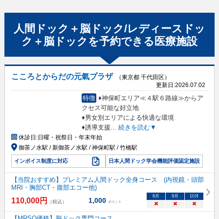
人間ドック＋脳ドック/レディースドッ
ク＋脳ドック
を予約できる
医療施設
こころとからだの元氣プラザ
（東京都 千代田区）
更新日:
2026.07.02
特徴
♦神保町エリア≪４駅６路線≫からア
クセス可能な好立地
♦男女別エリアによる快適な環境
♦誘導支援
...
続きを読む▼
休診日:
日曜・祝祭日・年末年始
御茶ノ水駅 / 新御茶ノ水駅 / 神保町駅 / 竹橋駅
インボイス制度に対応
日本人間ドック学会機能評価認定施設
【当院おすすめ】プレミアム人間ドック全身コース (内視鏡・頭部
MRI・胸部CT・腹部エコー他)
8
月
9
月
10
月
110,000
円
1,000
（税込）
ポイント
×
×
×
【MRSO価格】脳ドック専門コース