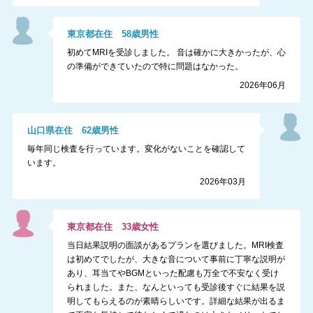
東京都
在住
58
歳
男性
初めてMRIを受診しました。 音は確かに大きかったが、心
の準備ができていたので特に問題はなかった。
2026年06月
山口県
在住
62
歳
男性
毎年同じ検査を行っています。変化がないことを確認して
います。
2026年03月
東京都
在住
33
歳
女性
当日結果説明の面談があるプランを選びました。MRI検査
は初めてでしたが、大きな音について事前に丁寧な説明が
あり、耳当てやBGMといった配慮も万全で不安なく受け
られました。また、なんといっても受診後すぐに結果を説
明してもらえるのが素晴らしいです。詳細な結果が出るま