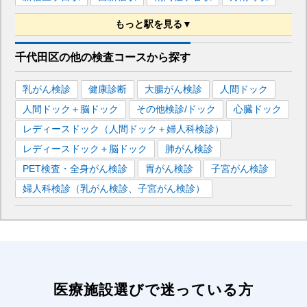
もっと駅を見る▼
■東京メトロ千代田線
千代田区
の
他の
検査コースから探す
西日暮里
駅
新御茶ノ水
駅
町屋
駅
代々木公園
駅
乳がん検診
健康診断
大腸がん検診
人間ドック
大手町
駅
霞ケ関
駅
湯島
駅
赤坂
駅
乃木坂
駅
人間ドック＋脳ドック
その他検診/ドック
心臓ドック
レディースドック（人間ドック＋婦人科検診）
レディースドック＋脳ドック
肺がん検診
PET検査・全身がん検診
胃がん検診
子宮がん検診
婦人科検診（乳がん検診、子宮がん検診）
医療施設選びで迷っている方