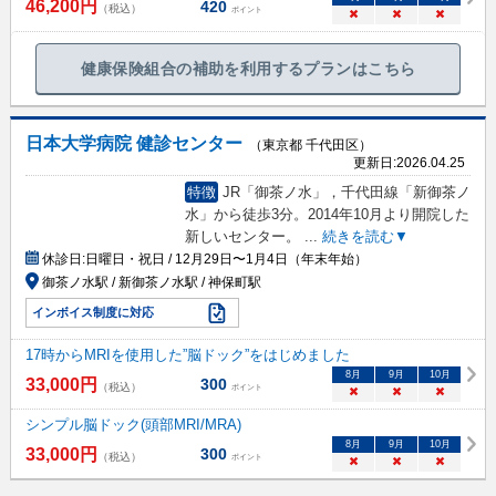
46,200
円
420
（税込）
ポイント
×
×
×
健康保険組合の補助を利用するプランはこちら
日本大学病院 健診センター
（東京都 千代田区）
更新日:
2026.04.25
特徴
JR「御茶ノ水」，千代田線「新御茶ノ
水」から徒歩3分。2014年10月より開院した
新しいセンター。
...
続きを読む▼
休診日:
日曜日・祝日 / 12月29日〜1月4日（年末年始）
御茶ノ水駅 / 新御茶ノ水駅 / 神保町駅
インボイス制度に対応
17時からMRIを使用した”脳ドック”をはじめました
8
月
9
月
10
月
33,000
円
300
（税込）
ポイント
×
×
×
シンプル脳ドック(頭部MRI/MRA)
8
月
9
月
10
月
33,000
円
300
（税込）
ポイント
×
×
×