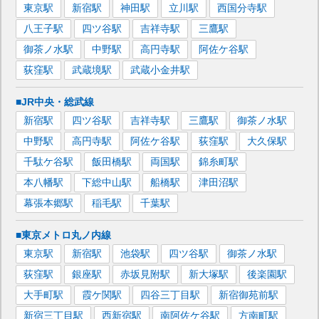
東京
駅
新宿
駅
神田
駅
立川
駅
西国分寺
駅
八王子
駅
四ツ谷
駅
吉祥寺
駅
三鷹
駅
御茶ノ水
駅
中野
駅
高円寺
駅
阿佐ケ谷
駅
荻窪
駅
武蔵境
駅
武蔵小金井
駅
■JR中央・総武線
新宿
駅
四ツ谷
駅
吉祥寺
駅
三鷹
駅
御茶ノ水
駅
中野
駅
高円寺
駅
阿佐ケ谷
駅
荻窪
駅
大久保
駅
千駄ケ谷
駅
飯田橋
駅
両国
駅
錦糸町
駅
本八幡
駅
下総中山
駅
船橋
駅
津田沼
駅
幕張本郷
駅
稲毛
駅
千葉
駅
■東京メトロ丸ノ内線
東京
駅
新宿
駅
池袋
駅
四ツ谷
駅
御茶ノ水
駅
荻窪
駅
銀座
駅
赤坂見附
駅
新大塚
駅
後楽園
駅
大手町
駅
霞ケ関
駅
四谷三丁目
駅
新宿御苑前
駅
新宿三丁目
駅
西新宿
駅
南阿佐ケ谷
駅
方南町
駅