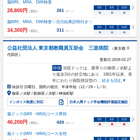
脳MRI、MRA、DWI検査
8
月
9
月
10
月
28,800
円
261
（税込）
ポイント
○
○
○
脳MRI、MRA、DWI検査◇当日結果説明付き◇
8
月
9
月
10
月
34,300
円
311
（税込）
ポイント
○
○
○
公益社団法人 東京都教職員互助会 三楽病院
（東京都 千
代田区）
更新日:
2026.02.27
特徴
当院ドックは、最寄りの御茶ノ水駅よ
り徒歩3分の好立地にあり、1961年以来、長
年にわたり病院併設型の
...
続きを読む▼
休診日:
日曜日、国民の祝日、年末年始（12／29～1／3）
御茶ノ水駅 / 新御茶ノ水駅 / 神保町駅
インボイス制度に対応
日本人間ドック学会機能評価認定施設
脳ドック(MRI・MRA)コース男性
8
月
9
月
10
月
46,200
円
420
（税込）
ポイント
×
×
×
脳ドック(MRI・MRA)コース女性
8
月
9
月
10
月