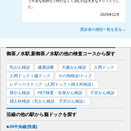
で不安な気持ちで待たなくて済むのは大きなメリットでし
た。
2025年12月
受診者の感想一覧を見る→
御茶ノ水駅,新御茶ノ水駅
の
他の
検査コースから探す
乳がん検診
健康診断
大腸がん検診
人間ドック
人間ドック＋脳ドック
その他検診/ドック
レディースドック（人間ドック＋婦人科検診）
肺がん検診
PET検査・全身がん検診
子宮がん検診
婦人科検診（乳がん検診、子宮がん検診）
沿線の他の駅から
脳ドックを
探す
■JR中央線(快速)