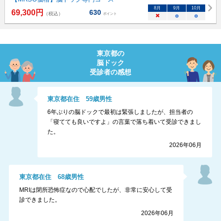
8
月
9
月
10
月
69,300
円
630
（税込）
ポイント
×
○
○
東京都
の
脳ドック
受診者の感想
東京都
在住
59
歳
男性
6年ぶりの脳ドックで最初は緊張しましたが、担当者の
「寝てても良いですよ」の言葉で落ち着いて受診できまし
た。
2026年06月
東京都
在住
68
歳
男性
MRIは閉所恐怖症なので心配でしたが、非常に安心して受
診できました。
2026年06月