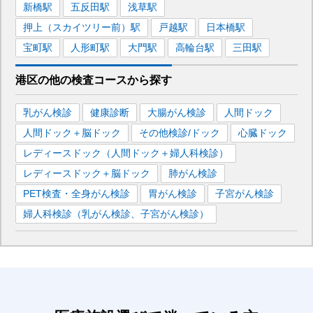
新橋
駅
五反田
駅
浅草
駅
押上（スカイツリー前）
駅
戸越
駅
日本橋
駅
宝町
駅
人形町
駅
大門
駅
高輪台
駅
三田
駅
港区
の
他の
検査コースから探す
乳がん検診
健康診断
大腸がん検診
人間ドック
人間ドック＋脳ドック
その他検診/ドック
心臓ドック
レディースドック（人間ドック＋婦人科検診）
レディースドック＋脳ドック
肺がん検診
PET検査・全身がん検診
胃がん検診
子宮がん検診
婦人科検診（乳がん検診、子宮がん検診）