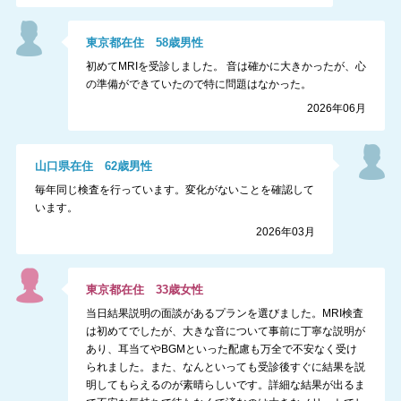
東京都
在住
58
歳
男性
初めてMRIを受診しました。 音は確かに大きかったが、心
の準備ができていたので特に問題はなかった。
2026年06月
山口県
在住
62
歳
男性
毎年同じ検査を行っています。変化がないことを確認して
います。
2026年03月
東京都
在住
33
歳
女性
当日結果説明の面談があるプランを選びました。MRI検査
は初めてでしたが、大きな音について事前に丁寧な説明が
あり、耳当てやBGMといった配慮も万全で不安なく受け
られました。また、なんといっても受診後すぐに結果を説
明してもらえるのが素晴らしいです。詳細な結果が出るま