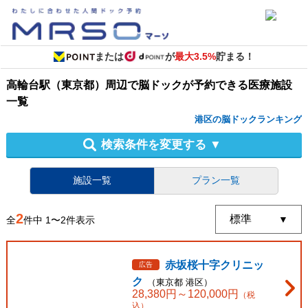
または
が
最大3.5%
貯まる！
高輪台駅（東京都）周辺
で
脳ドック
が予約できる
医療施設
一覧
港区の脳ドックランキング
検索条件を変更する
▼
施設一覧
プラン一覧
2
全
件中
1
〜
2
件表示
赤坂桜十字クリニッ
広告
ク
（
東京都
港区
）
28,380
円～
120,000
円
（税
込）