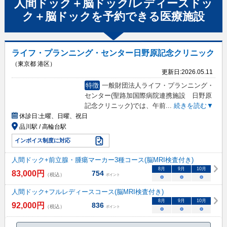
人間ドック＋脳ドック/レディースドッ
ク＋脳ドック
を予約できる
医療施設
ライフ・プランニング・センター日野原記念クリニック
（東京都 港区）
更新日:
2026.05.11
特徴
一般財団法人ライフ・プランニング・
センター(聖路加国際病院連携施設 日野原
記念クリニック)では、午前
...
続きを読む▼
休診日:
土曜、日曜、祝日
品川駅 / 高輪台駅
インボイス制度に対応
人間ドック+前立腺・腫瘍マーカー3種コース(脳MRI検査付き)
8
月
9
月
10
月
83,000
円
754
（税込）
ポイント
○
○
○
人間ドック+フルレディースコース(脳MRI検査付き)
8
月
9
月
10
月
92,000
円
836
（税込）
ポイント
○
○
○