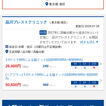
東京都 港区
品川ブレストクリニック
（東京都 港区）
更新日:
2026.07.28
特徴
2017年に高輪台駅から徒歩1分という
立地に「品川ブレストクリニック」を開設
させていただいております
...
続きを読む▼
休診日:
水曜・祝日（日曜日は不定期診療）
五反田駅 / 品川駅 / 高輪台駅
3.0テスラMRIによる脳ドック(頭部MRI/MRA+頸部MRA)
8
月
9
月
10
月
26,400
円
240
（税込）
ポイント
○
○
×
[ペアプラン] 3.0テスラMRIによる脳ドック(頭部MRI/MRA+頸部MR
A)
8
月
9
月
10
月
50,600
円
460
（税込）
ポイント
○
○
×