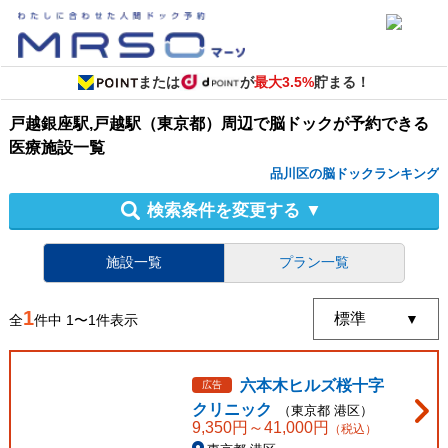
または
が
最大3.5%
貯まる！
戸越銀座駅,戸越駅（東京都）周辺
で
脳ドック
が予約できる
医療施設
一覧
品川区の脳ドックランキング
検索条件を変更する
▼
施設一覧
プラン一覧
1
全
件中
1
〜
1
件表示
六本木ヒルズ桜十字
広告
クリニック
（
東京都
港区
）
9,350
円～
41,000
円
（税込）