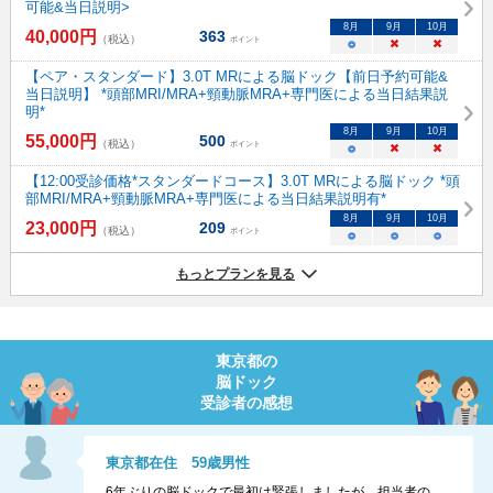
可能&当日説明>
8
月
9
月
10
月
40,000
円
363
（税込）
ポイント
○
×
×
【ペア・スタンダード】3.0T MRによる脳ドック【前日予約可能&
当日説明】 *頭部MRI/MRA+頸動脈MRA+専門医による当日結果説
明*
8
月
9
月
10
月
55,000
円
500
（税込）
ポイント
○
×
×
【12:00受診価格*スタンダードコース】3.0T MRによる脳ドック *頭
部MRI/MRA+頸動脈MRA+専門医による当日結果説明有*
8
月
9
月
10
月
23,000
円
209
（税込）
ポイント
○
○
○
もっとプランを見る
東京都
の
脳ドック
受診者の感想
東京都
在住
59
歳
男性
6年ぶりの脳ドックで最初は緊張しましたが、担当者の