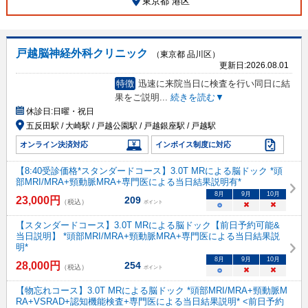
東京都 港区
戸越脳神経外科クリニック
（東京都 品川区）
更新日:
2026.08.01
特徴
迅速に来院当日に検査を行い同日に結
果をご説明
...
続きを読む▼
休診日:
日曜・祝日
五反田駅 / 大崎駅 / 戸越公園駅 / 戸越銀座駅 / 戸越駅
オンライン決済対応
インボイス制度に対応
【8:40受診価格*スタンダードコース】3.0T MRによる脳ドック *頭
部MRI/MRA+頸動脈MRA+専門医による当日結果説明有*
8
月
9
月
10
月
23,000
円
209
（税込）
ポイント
○
×
×
【スタンダードコース】3.0T MRによる脳ドック【前日予約可能&
当日説明】 *頭部MRI/MRA+頸動脈MRA+専門医による当日結果説
明*
8
月
9
月
10
月
28,000
円
254
（税込）
ポイント
○
×
×
【物忘れコース】3.0T MRによる脳ドック *頭部MRI/MRA+頸動脈M
RA+VSRAD+認知機能検査+専門医による当日結果説明* <前日予約