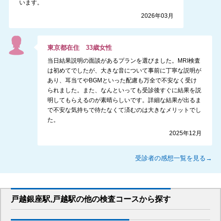
います。
2026年03月
東京都
在住
33
歳
女性
当日結果説明の面談があるプランを選びました。MRI検査
は初めてでしたが、大きな音について事前に丁寧な説明が
あり、耳当てやBGMといった配慮も万全で不安なく受け
られました。また、なんといっても受診後すぐに結果を説
明してもらえるのが素晴らしいです。詳細な結果が出るま
で不安な気持ちで待たなくて済むのは大きなメリットでし
た。
2025年12月
受診者の感想一覧を見る→
戸越銀座駅,戸越駅
の
他の
検査コースから探す