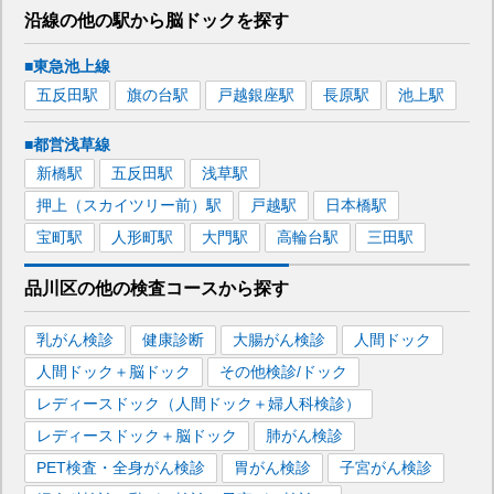
沿線の他の駅から
脳ドックを
探す
■東急池上線
五反田
駅
旗の台
駅
戸越銀座
駅
長原
駅
池上
駅
■都営浅草線
新橋
駅
五反田
駅
浅草
駅
押上（スカイツリー前）
駅
戸越
駅
日本橋
駅
宝町
駅
人形町
駅
大門
駅
高輪台
駅
三田
駅
品川区
の
他の
検査コースから探す
乳がん検診
健康診断
大腸がん検診
人間ドック
人間ドック＋脳ドック
その他検診/ドック
レディースドック（人間ドック＋婦人科検診）
レディースドック＋脳ドック
肺がん検診
PET検査・全身がん検診
胃がん検診
子宮がん検診