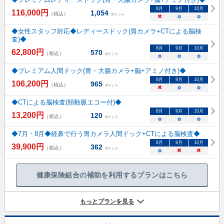
8
月
9
月
10
月
116,000
円
1,054
（税込）
ポイント
×
○
○
◆女性スタッフ対応◆レディースドック(胃カメラ+CTによる脳検
査)◆
8
月
9
月
10
月
62,800
円
570
（税込）
ポイント
○
○
○
◆プレミアム人間ドック(胃・大腸カメラ+脳+アミノ付き)◆
8
月
9
月
10
月
106,200
円
965
（税込）
ポイント
×
○
○
◆CTによる脳検査(頸動脈エコー付)◆
8
月
9
月
10
月
13,200
円
120
（税込）
ポイント
○
○
○
◆7月・8月◆経鼻で行う胃カメラ人間ドック+CTによる脳検査◆
8
月
9
月
10
月
39,900
円
362
（税込）
ポイント
○
×
×
健康保険組合の補助を利用するプランはこちら
もっとプランを見る