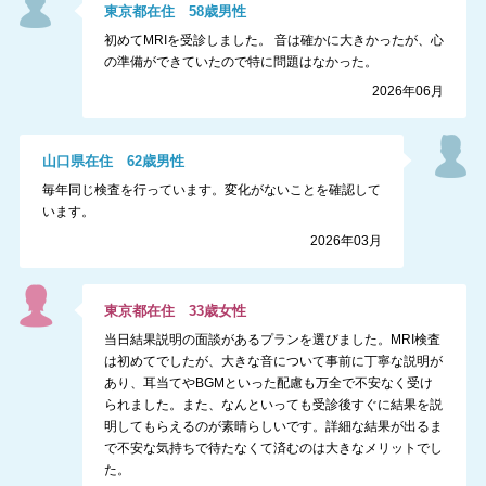
東京都
在住
58
歳
男性
初めてMRIを受診しました。 音は確かに大きかったが、心
の準備ができていたので特に問題はなかった。
2026年06月
山口県
在住
62
歳
男性
毎年同じ検査を行っています。変化がないことを確認して
います。
2026年03月
東京都
在住
33
歳
女性
当日結果説明の面談があるプランを選びました。MRI検査
は初めてでしたが、大きな音について事前に丁寧な説明が
あり、耳当てやBGMといった配慮も万全で不安なく受け
られました。また、なんといっても受診後すぐに結果を説
明してもらえるのが素晴らしいです。詳細な結果が出るま
で不安な気持ちで待たなくて済むのは大きなメリットでし
た。