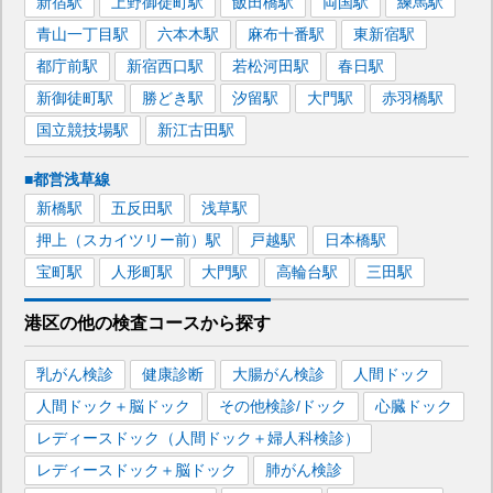
新宿
駅
上野御徒町
駅
飯田橋
駅
両国
駅
練馬
駅
青山一丁目
駅
六本木
駅
麻布十番
駅
東新宿
駅
都庁前
駅
新宿西口
駅
若松河田
駅
春日
駅
新御徒町
駅
勝どき
駅
汐留
駅
大門
駅
赤羽橋
駅
国立競技場
駅
新江古田
駅
■都営浅草線
新橋
駅
五反田
駅
浅草
駅
押上（スカイツリー前）
駅
戸越
駅
日本橋
駅
宝町
駅
人形町
駅
大門
駅
高輪台
駅
三田
駅
港区
の
他の
検査コースから探す
乳がん検診
健康診断
大腸がん検診
人間ドック
人間ドック＋脳ドック
その他検診/ドック
心臓ドック
レディースドック（人間ドック＋婦人科検診）
レディースドック＋脳ドック
肺がん検診