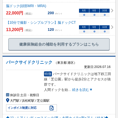
脳ドック(頭部MRI・MRA)
8
月
9
月
10
月
22,000
円
200
（税込）
ポイント
○
○
○
【10分で撮影・シンプルプラン】脳ドックCT
8
月
9
月
10
月
13,200
円
120
（税込）
ポイント
○
○
○
健康保険組合の補助を利用するプランはこちら
パークサイドクリニック
（東京都 港区）
更新日:
2026.07.16
特徴
パークサイドクリニックは地下鉄三田
線「芝公園」駅から徒歩2分とアクセスが抜
群です。
人間ドックを始
...
続きを読む▼
休診日:
土日・祝祭日
大門駅 / 浜松町駅 / 芝公園駅
インボイス制度に対応
◆プレミアムレディースドック(胃・大腸カメラ+脳+アミノ付き)◆