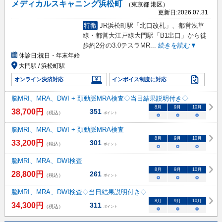
メディカルスキャニング浜松町
（東京都 港区）
更新日:
2026.07.31
特徴
JR浜松町駅「北口改札」、都営浅草
線・都営大江戸線大門駅「B1出口」から徒
歩約2分の3.0テスラMR
...
続きを読む▼
休診日:
祝日・年末年始
大門駅 / 浜松町駅
オンライン決済対応
インボイス制度に対応
脳MRI、MRA、DWI + 頚動脈MRA検査◇当日結果説明付き◇
8
月
9
月
10
月
38,700
円
351
（税込）
ポイント
○
○
○
脳MRI、MRA、DWI + 頚動脈MRA検査
8
月
9
月
10
月
33,200
円
301
（税込）
ポイント
○
○
○
脳MRI、MRA、DWI検査
8
月
9
月
10
月
28,800
円
261
（税込）
ポイント
○
○
○
脳MRI、MRA、DWI検査◇当日結果説明付き◇
8
月
9
月
10
月
34,300
円
311
（税込）
ポイント
○
○
○