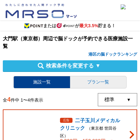
または
が
最大3.5%
貯まる！
大門駅（東京都）周辺
で
脳ドック
が予約できる
医療施設
一
覧
港区の脳ドックランキング
検索条件を変更する
▼
施設一覧
プラン一覧
4
全
件中
1
〜
4
件表示
二子玉川メディカル
広告
クリニック
（
東京都
世田谷
区
）