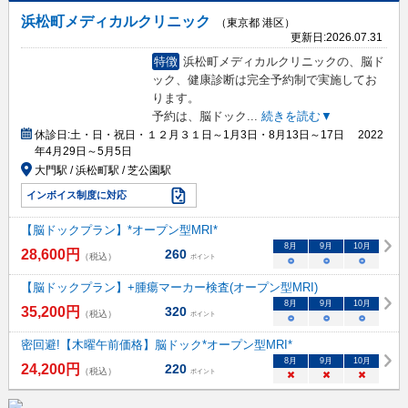
浜松町メディカルクリニック
（東京都 港区）
更新日:
2026.07.31
特徴
浜松町メディカルクリニックの、脳ド
ック、健康診断は完全予約制で実施してお
ります。
予約は、脳ドック
...
続きを読む▼
休診日:
土・日・祝日・１２月３１日～1月3日・8月13日～17日 2022
年4月29日～5月5日
大門駅 / 浜松町駅 / 芝公園駅
インボイス制度に対応
【脳ドックプラン】*オープン型MRI*
8
月
9
月
10
月
28,600
円
260
（税込）
ポイント
○
○
○
【脳ドックプラン】+腫瘍マーカー検査(オープン型MRI)
8
月
9
月
10
月
35,200
円
320
（税込）
ポイント
○
○
○
密回避!【木曜午前価格】脳ドック*オープン型MRI*
8
月
9
月
10
月
24,200
円
220
（税込）
ポイント
×
×
×