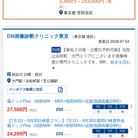
3,300
円～
153,000
円
（税
込）
東京都 世田谷区
DN画像診断クリニック東京
（東京都 港区）
更新日:
2026.07.04
特徴
【最短２日後・土曜日予約可能】当院
は浜松町、大門エリアにございます画像検
査の専門クリニックです。MR
...
続きを読む
▼
休診日:
日曜・祝日
大門駅 / 浜松町駅 / 芝公園駅
インボイス制度に対応
脳ドックPlus《頭部MRI・MRA+頸部MRA+拡散強調画像(DWI)》
8
月
9
月
10
月
27,500
円
250
（税込）
ポイント
○
○
○
【7月1日～9月30日検査プラン】7月1日～9月30日期間の検査料金
脳ドックPlus《頭部MRI・MRA+頸部MRA+拡散強調画像(DWI)》
8
月
9
月
10
月
24,200
円
220
（税込）
ポイント
○
○
×