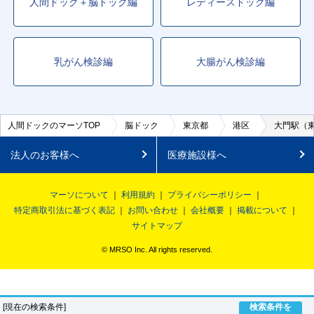
人間ドック＋脳ドック編
レディースドック編
乳がん検診編
大腸がん検診編
人間ドックのマーソTOP
脳ドック
東京都
港区
大門駅（
法人のお客様へ
医療施設様へ
マーソについて
利用規約
プライバシーポリシー
特定商取引法に基づく表記
お問い合わせ
会社概要
掲載について
サイトマップ
© MRSO Inc. All rights reserved.
[現在の検索条件]
検索条件を