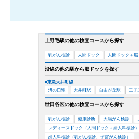
上野毛駅
の
他の
検査コースから探す
乳がん検診
人間ドック
人間ドック＋脳
沿線の他の駅から
脳ドックを
探す
■東急大井町線
溝の口
駅
大井町
駅
自由が丘
駅
二子
世田谷区
の
他の
検査コースから探す
乳がん検診
健康診断
大腸がん検診
レディースドック（人間ドック＋婦人科検診
婦人科検診（乳がん検診、子宮がん検診）