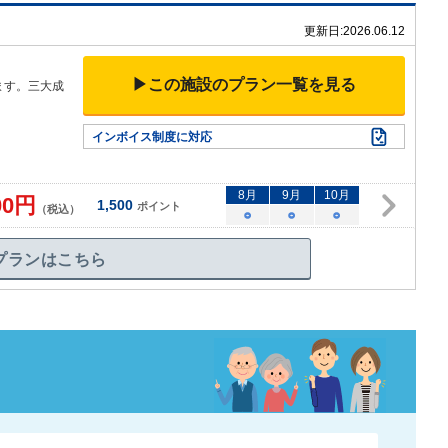
更新日:
2026.06.12
▶この施設のプラン一覧を見る
ます。三大成
インボイス制度に対応
8
月
9
月
10
月
00
円
1,500
ポイント
（税込）
○
○
○
プランはこちら