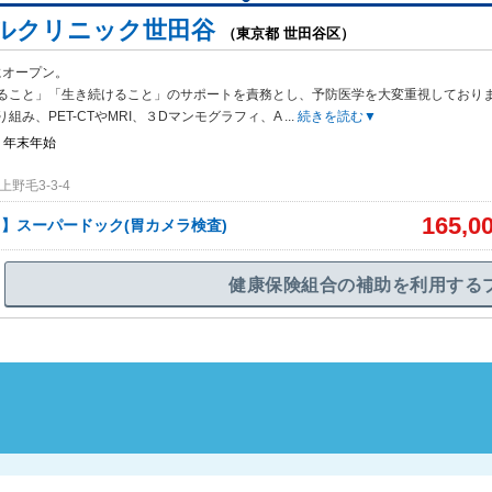
ルクリニック世田谷
（東京都 世田谷区）
月にオープン。
ること」「生き続けること」のサポートを責務とし、予防医
学を大変重視しており
組み、PET-CTやMRI、３Dマンモグラフィ、A
...
続きを読む▼
、年末年始
野毛3-3-4
165,0
月～】スーパードック(胃カメラ検査)
健康保険組合の補助を利用する