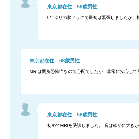
東京都
在住
59
歳
男性
6年ぶりの脳ドックで最初は緊張しましたが、
東京都
在住
68
歳
男性
MRIは閉所恐怖症なので心配でしたが、非常に安心して
東京都
在住
58
歳
男性
初めてMRIを受診しました。 音は確かに大