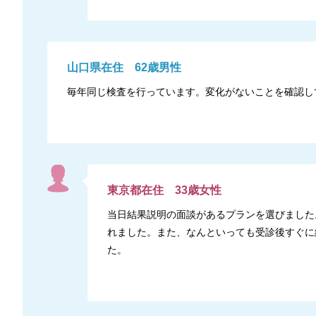
山口県
在住
62
歳
男性
毎年同じ検査を行っています。変化がないことを確認し
東京都
在住
33
歳
女性
当日結果説明の面談があるプランを選びました
れました。また、なんといっても受診後すぐに
た。