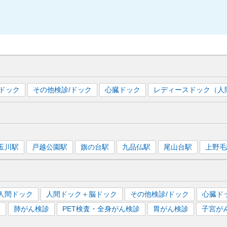
ドック
その他検診/ドック
心臓ドック
レディースドック（人
玉川
駅
戸越公園
駅
旗の台
駅
九品仏
駅
尾山台
駅
上野毛
人間ドック
人間ドック＋脳ドック
その他検診/ドック
心臓ド
）
肺がん検診
PET検査・全身がん検診
胃がん検診
子宮が