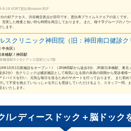
-19 VORT恵比寿maxim B1F
4分の好アクセス。渋谷橋交差点が目印です。恵比寿プライムスクエアの近くです。
、充実した検査と短い待ち時間を両立しております。 また、桜十字グループのノウ
けします。
ルスクリニック神田院（旧：神田南口健診ク
都
中央区
）
日本橋駅 / 神田駅
橋室町4-1-6クアトロ室町ビル7階
19年10月1日新施設をオープン！》《JR神田駅から徒歩3分、JR新日本橋駅、東京
徒歩2分》 当クリニックは健診施設として病気になる前の未病の段階から受診者様
アドバイスを行い、元気な毎日を送るためのサポートを行っております。 また初め
対して不安を抱えていらっしゃる方にも受診していただけるよう、スタッフ一同、
迎えいたします。
ク/レディースドック＋脳ドック