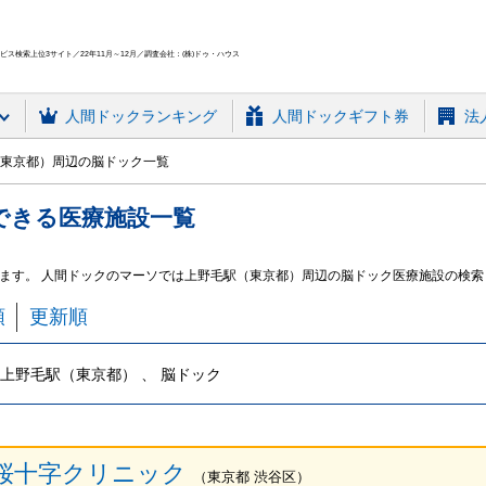
ス検索上位3サイト／22年11月～12月／調査会社：(株)ドゥ・ハウス
人間ドック
ランキング
人間ドックギフト券
法
東京都）周辺の脳ドック一覧
できる
医療施設
一覧
ます。 人間ドックのマーソでは上野毛駅（東京都）周辺の脳ドック医療施設の検索
順
更新順
上野毛駅（東京都） 、 脳ドック
桜十字クリニック
（
東京都
渋谷区
）