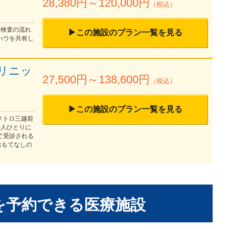
28,380
円～
120,000
円
（税込）
 検査の流れ
▶この施設のプラン一覧を見る
ハウを共有し
リニッ
27,500
円～
138,600
円
（税込）
▶この施設のプラン一覧を見る
メトロ三越前
一人ひとりに
て受診される
おもてなしの
を予約できる
医療施設