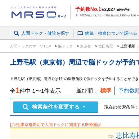
予約数No.1
2,027
※
施設の予約
※「年間予約数」のヒアリング調査 個人向け人間ドック予約サービ
人間ドック・健診を探す
病気・検査
について
調べる
人間ドックのマーソTOP
脳ドック
東京都
世田谷区
上野毛駅（
上野毛駅（東京都）周辺
で
脳ドック
が予約
上野毛駅（東京都）周辺では1件の医療施設で脳ドックを予約することができ
1
並び順：
標準
予約数
全
件中
1
〜
1
件表示
検索条件を変更する
現在の検索条件：
▼
[広告]
東京都
周辺で人間ドックに関連する医療施設
恵比寿
広告