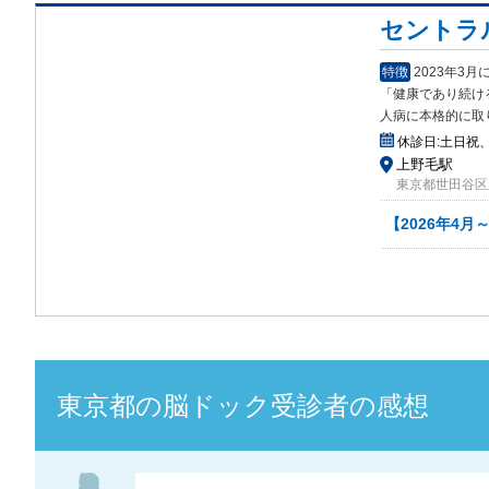
セントラ
特徴
2023年3
「健康であり続け
人病に本格的に取り
休診日:
土日祝
上野毛駅
東京都世田谷区上
【2026年4
東京都
の
脳ドック
受診者の感想