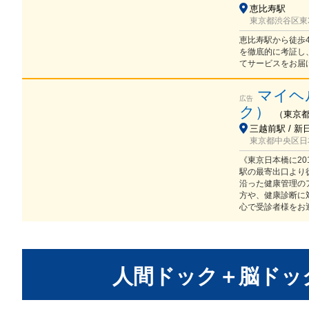
恵比寿駅
東京都渋谷区東3-9
恵比寿駅から徒歩
を徹底的に考証し
てサービスをお届
マイヘ
広告
ク）
（
東京
三越前駅 / 新
東京都中央区日本
《東京日本橋に20
駅の最寄出口より
沿った健康管理の
方や、健康診断に
心で受診者様をお
人間ドック＋脳ドッ