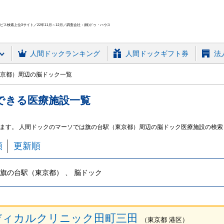
ス検索上位3サイト／22年11月～12月／調査会社：(株)ドゥ・ハウス
人間ドック
ランキング
人間ドックギフト券
法
京都）周辺の脳ドック一覧
できる
医療施設
一覧
ます。 人間ドックのマーソでは旗の台駅（東京都）周辺の脳ドック医療施設の検索
順
更新順
旗の台駅（東京都） 、 脳ドック
ディカルクリニック田町三田
（
東京都
港区
）