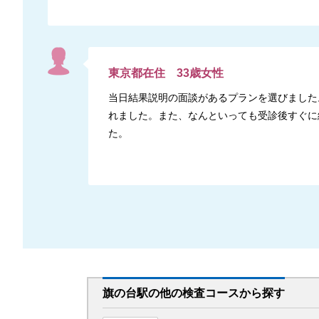
東京都
在住
33
歳
女性
当日結果説明の面談があるプランを選びました
れました。また、なんといっても受診後すぐに
た。
旗の台駅
の
他の
検査コースから探す