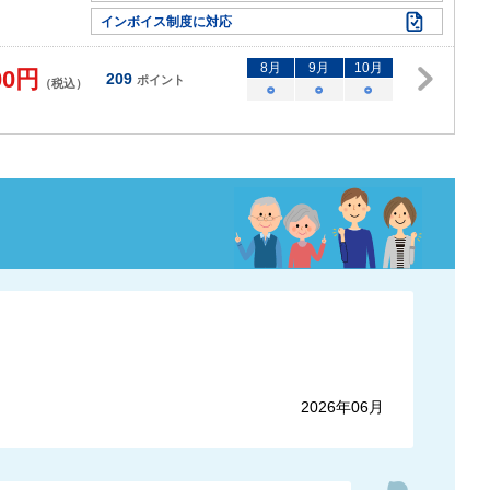
インボイス制度に対応
8
月
9
月
10
月
00
円
209
ポイント
（税込）
○
○
○
2026年06月