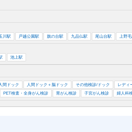
玉川
駅
戸越公園
駅
旗の台
駅
九品仏
駅
尾山台
駅
上野毛
駅
池上
駅
人間ドック
人間ドック＋脳ドック
その他検診/ドック
レディ
PET検査・全身がん検診
胃がん検診
子宮がん検診
婦人科