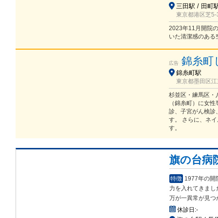
三田駅 / 田町
東京都港区芝5-3
2023年11月
いた清潔感のある
錦糸町
広告
錦糸町駅
東京都墨田区江東
杉並区・練馬区・
（錦糸町）に女性
診、子宮がん検診
す。 さらに、ネ
す。
旗の台病
特徴
1977年
力を入れてきまし
万が一異常が見つ
休診日:
-