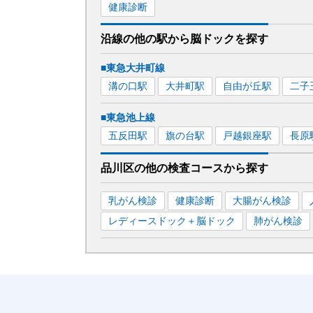
健康診断
沿線の他の駅から
脳ドックを
探す
■東急大井町線
溝の口
駅
大井町
駅
自由が丘
駅
二子
■東急池上線
五反田
駅
旗の台
駅
戸越銀座
駅
長原
品川区
の
他の
検査コースから探す
乳がん検診
健康診断
大腸がん検診
レディースドック＋脳ドック
肺がん検診