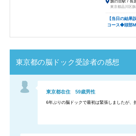
旗の台駅 / 長
東京都品川区旗の台
【当日の結果
コース◆頭部MR
東京都
の
脳ドック
受診者の感想
東京都
在住
59
歳
男性
6年ぶりの脳ドックで最初は緊張しましたが、