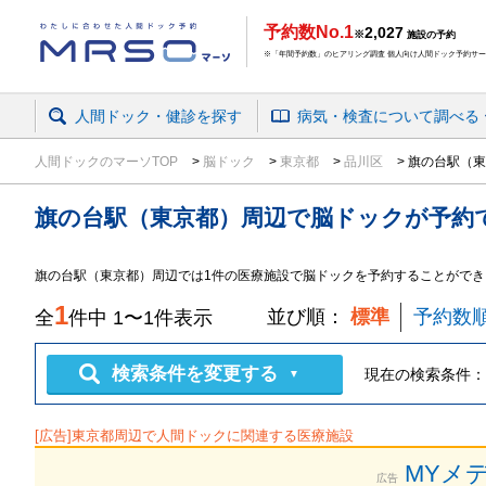
予約数No.1
2,027
※
施設の予約
※「年間予約数」のヒアリング調査 個人向け人間ドック予約サービ
人間ドック・健診を探す
病気・検査
について
調べる
人間ドックのマーソTOP
脳ドック
東京都
品川区
旗の台駅（東
旗の台駅（東京都）周辺
で
脳ドック
が予約
旗の台駅（東京都）周辺では1件の医療施設で脳ドックを予約することができ
1
並び順：
標準
予約数
全
件中
1
〜
1
件表示
検索条件を変更する
現在の検索条件：
▼
[広告]
東京都
周辺で人間ドックに関連する医療施設
MYメ
広告