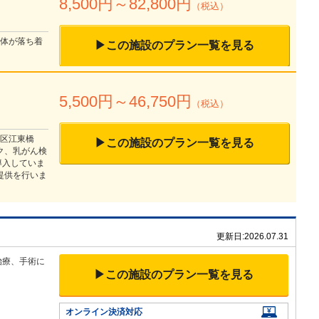
8,500
円～
82,800
円
（税込）
全体が落ち着
▶この施設のプラン一覧を見る
5,500
円～
46,750
円
（税込）
田区江東橋
▶この施設のプラン一覧を見る
ク、乳がん検
導入していま
提供を行いま
更新日:
2026.07.31
治療、手術に
▶この施設のプラン一覧を見る
オンライン決済対応