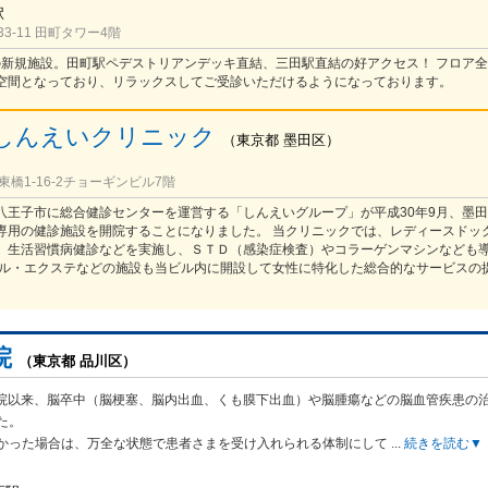
駅
3-11 田町タワー4階
開院の新規施設。田町駅ペデストリアンデッキ直結、三田駅直結の好アクセス！ フロア
空間となっており、リラックスしてご受診いただけるようになっております。
しんえいクリニック
（
東京都
墨田区
）
橋1-16-2チョーギンビル7階
八王子市に総合健診センターを運営する「しんえいグループ」が平成30年9月、墨
専用の健診施設を開院することになりました。 当クリニックでは、レディースドッ
、生活習慣病健診などを実施し、ＳＴＤ（感染症検査）やコラーゲンマシンなども
イル・エクステなどの施設も当ビル内に開設して女性に特化した総合的なサービスの
院
（東京都 品川区）
の開院以来、脳卒中（脳梗塞、脳内出血、くも膜下出血）や脳腫瘍などの脳血管疾患の
た。
かった場合は、万全な状態で患者さまを受け入れられる体制にして
...
続きを読む▼