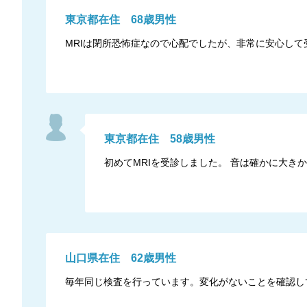
東京都
在住
68
歳
男性
MRIは閉所恐怖症なので心配でしたが、非常に安心して
東京都
在住
58
歳
男性
初めてMRIを受診しました。 音は確かに大
山口県
在住
62
歳
男性
毎年同じ検査を行っています。変化がないことを確認し