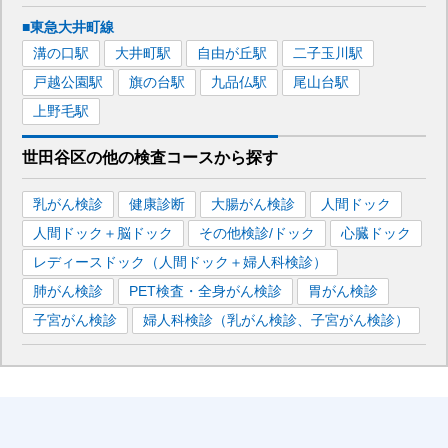
■東急大井町線
溝の口
駅
大井町
駅
自由が丘
駅
二子玉川
駅
戸越公園
駅
旗の台
駅
九品仏
駅
尾山台
駅
上野毛
駅
世田谷区
の
他の
検査コースから探す
乳がん検診
健康診断
大腸がん検診
人間ドック
人間ドック＋脳ドック
その他検診/ドック
心臓ドック
レディースドック（人間ドック＋婦人科検診）
肺がん検診
PET検査・全身がん検診
胃がん検診
子宮がん検診
婦人科検診（乳がん検診、子宮がん検診）