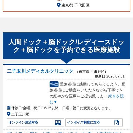
東京都 千代田区
人間ドック＋脳ドック/レディースドッ
ク＋脳ドック
を予約できる
医療施設
二子玉川メディカルクリニック
（東京都 世田谷区）
更新日:
2026.07.31
特徴
受診者様に感動してもらえるよう、受
診者様にご助言をいただきながら丁寧でき
め細やかな医療をご提供致しま
...
続きを読
む▼
休診日:
金曜、祝日※6/15以降 日曜、祝日に変更となります。
二子玉川駅
オンライン決済対応
インボイス制度に対応