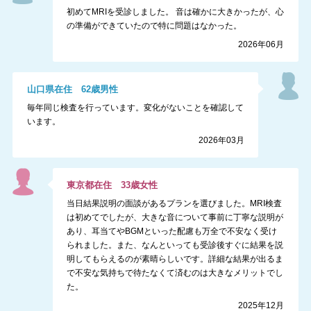
初めてMRIを受診しました。 音は確かに大きかったが、心
の準備ができていたので特に問題はなかった。
2026年06月
山口県
在住
62
歳
男性
毎年同じ検査を行っています。変化がないことを確認して
います。
2026年03月
東京都
在住
33
歳
女性
当日結果説明の面談があるプランを選びました。MRI検査
は初めてでしたが、大きな音について事前に丁寧な説明が
あり、耳当てやBGMといった配慮も万全で不安なく受け
られました。また、なんといっても受診後すぐに結果を説
明してもらえるのが素晴らしいです。詳細な結果が出るま
で不安な気持ちで待たなくて済むのは大きなメリットでし
た。
2025年12月