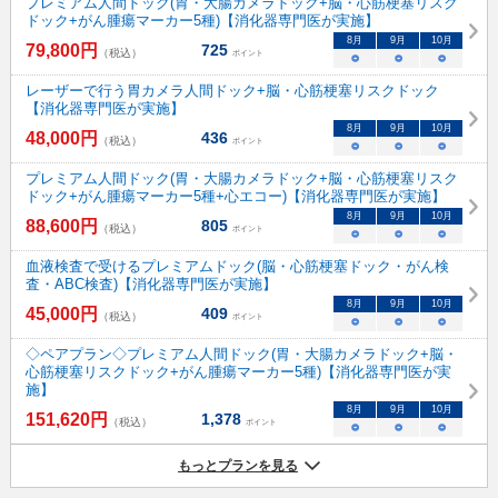
プレミアム人間ドック(胃・大腸カメラドック+脳・心筋梗塞リスク
ドック+がん腫瘍マーカー5種)【消化器専門医が実施】
8
月
9
月
10
月
79,800
円
725
（税込）
ポイント
○
○
○
レーザーで行う胃カメラ人間ドック+脳・心筋梗塞リスクドック
【消化器専門医が実施】
8
月
9
月
10
月
48,000
円
436
（税込）
ポイント
○
○
○
プレミアム人間ドック(胃・大腸カメラドック+脳・心筋梗塞リスク
ドック+がん腫瘍マーカー5種+心エコー)【消化器専門医が実施】
8
月
9
月
10
月
88,600
円
805
（税込）
ポイント
○
○
○
血液検査で受けるプレミアムドック(脳・心筋梗塞ドック・がん検
査・ABC検査)【消化器専門医が実施】
8
月
9
月
10
月
45,000
円
409
（税込）
ポイント
○
○
○
◇ペアプラン◇プレミアム人間ドック(胃・大腸カメラドック+脳・
心筋梗塞リスクドック+がん腫瘍マーカー5種)【消化器専門医が実
施】
8
月
9
月
10
月
151,620
円
1,378
（税込）
ポイント
○
○
○
もっとプランを見る