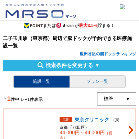
または
が
最大3.5%
貯まる！
二子玉川駅（東京都）周辺
で
脳ドック
が予約できる
医療施
設
一覧
世田谷区の脳ドックランキング
検索条件を変更する
▼
施設一覧
プラン一覧
1
全
件中
1
〜
1
件表示
東京クリニック
広告
（
東
京都
千代田区
）
44,000
円～
44,000
円
（税
込）