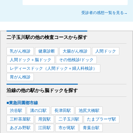
受診者の感想一覧を見る→
二子玉川駅
の
他の
検査コースから探す
乳がん検診
健康診断
大腸がん検診
人間ドック
人間ドック＋脳ドック
その他検診/ドック
レディースドック（人間ドック＋婦人科検診）
胃がん検診
沿線の他の駅から
脳ドックを
探す
■東急田園都市線
渋谷
駅
溝の口
駅
長津田
駅
池尻大橋
駅
三軒茶屋
駅
用賀
駅
二子玉川
駅
たまプラーザ
駅
あざみ野
駅
江田
駅
市が尾
駅
青葉台
駅