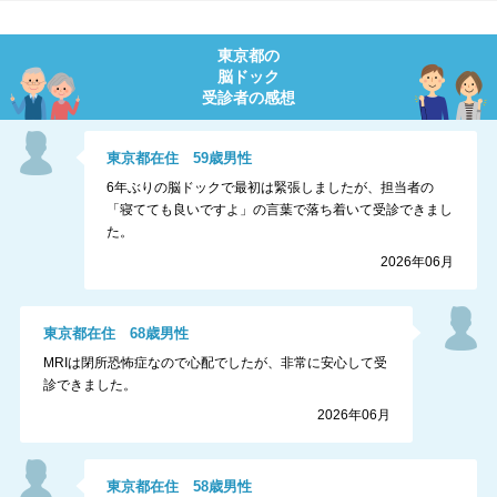
東京都
の
脳ドック
受診者の感想
東京都
在住
59
歳
男性
6年ぶりの脳ドックで最初は緊張しましたが、担当者の
「寝てても良いですよ」の言葉で落ち着いて受診できまし
た。
2026年06月
東京都
在住
68
歳
男性
MRIは閉所恐怖症なので心配でしたが、非常に安心して受
診できました。
2026年06月
東京都
在住
58
歳
男性