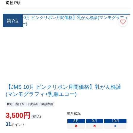
松戸駅
第
7
位
【JMS 10月 ピンクリボン月間価格】乳がん検診
(マンモグラフィ+乳腺エコー)
駅近
当日カード決済可
健診専用
3,500
円
空き状況
(税込)
8
月
9
月
10
月
31
ポイント
×
×
○