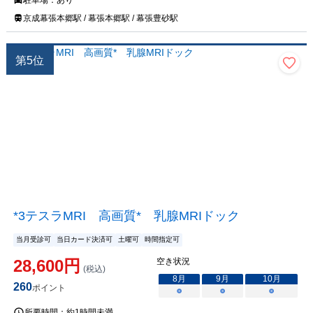
駐車場：
あり
京成幕張本郷駅 / 幕張本郷駅 / 幕張豊砂駅
第
5
位
*3テスラMRI 高画質* 乳腺MRIドック
当月受診可
当日カード決済可
土曜可
時間指定可
28,600
円
空き状況
(税込)
8
月
9
月
10
月
260
ポイント
○
○
○
所要時間：
約1時間未満