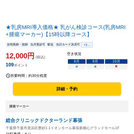
★乳房MRI導入価格★ 乳がん検診コース(乳房MRI
+腫瘍マーカー)【15時以降コース】
女性医師・技師
当月受診可
駅近
当日カード決済可
+
2
...
12,000
円
空き状況
(税込)
8
月
9
月
10
月
109
ポイント
○
○
×
所要時間：
約30分程度
詳細・予約
腫瘍マーカー
総合クリニックドクターランド幕張
千葉県千葉市美浜区豊砂1-1イオンモール幕張新都心グランドモール1F