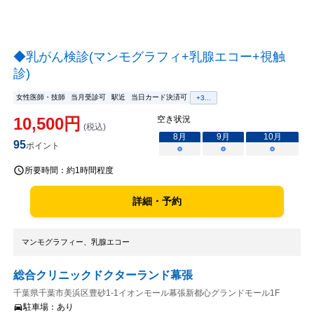
◆乳がん検診(マンモグラフィ+乳腺エコー+視触
診)
女性医師・技師
当月受診可
駅近
当日カード決済可
+
3
...
10,500
円
空き状況
(税込)
8
月
9
月
10
月
95
ポイント
○
○
○
所要時間：
約1時間程度
詳細・予約
マンモグラフィー、乳腺エコー
総合クリニックドクターランド幕張
千葉県千葉市美浜区豊砂1-1イオンモール幕張新都心グランドモール1F
駐車場：
あり