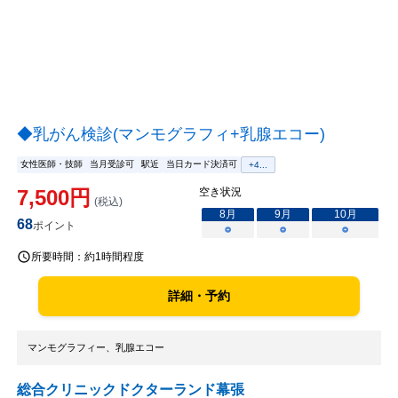
◆乳がん検診(マンモグラフィ+乳腺エコー)
女性医師・技師
当月受診可
駅近
当日カード決済可
+
4
...
7,500
円
空き状況
(税込)
8
月
9
月
10
月
68
ポイント
○
○
○
所要時間：
約1時間程度
詳細・予約
マンモグラフィー、乳腺エコー
総合クリニックドクターランド幕張