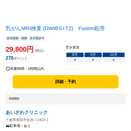
乳がんMRI検査:(DWIBS+T2) Fusion処理
女性医師・技師
当月受診可
29,800
円
空き状況
(税込)
8
月
9
月
10
月
270
ポイント
○
○
○
所要時間：
1時間以内
詳細・予約
DWIBS
あいざわクリニック
千葉県香取市佐原イ2403-1
駐車場：
あり