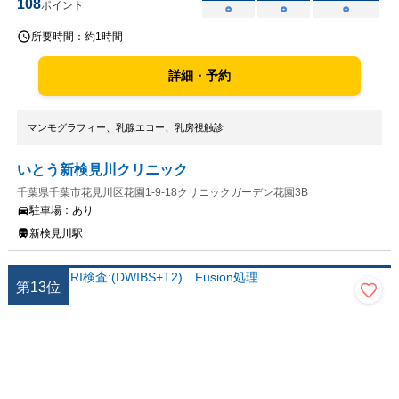
108
ポイント
○
○
○
所要時間：
約1時間
詳細・予約
マンモグラフィー、乳腺エコー、乳房視触診
いとう新検見川クリニック
千葉県千葉市花見川区花園1-9-18クリニックガーデン花園3B
駐車場：
あり
新検見川駅
第
13
位