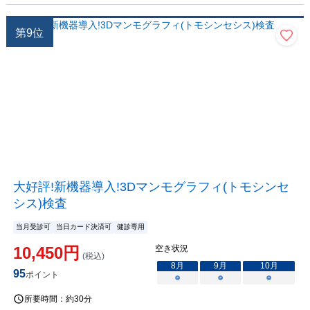
第
9
位
大好評!新機器導入!3Dマンモグラフィ(トモシンセ
シス)検査
当月受診可
当日カード決済可
健診専用
10,450
円
空き状況
(税込)
8
月
9
月
10
月
95
ポイント
○
○
○
所要時間：
約30分