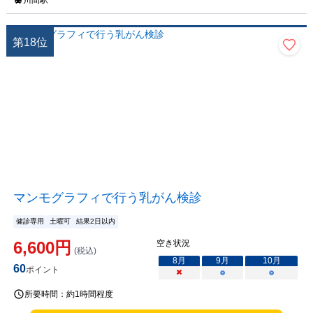
川間駅
第
18
位
マンモグラフィで行う乳がん検診
健診専用
土曜可
結果2日以内
6,600
円
空き状況
(税込)
8
月
9
月
10
月
60
ポイント
×
○
○
所要時間：
約1時間程度