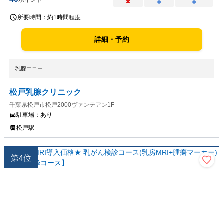
ポイント
×
○
○
所要時間：
約1時間程度
詳細・予約
乳腺エコー
松戸乳腺クリニック
千葉県松戸市松戸2000ヴァンテアン1F
駐車場：
あり
松戸駅
第
4
位