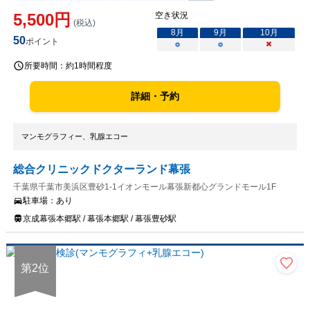
5,500
円
空き状況
(税込)
8
月
9
月
10
月
50
ポイント
○
○
×
所要時間：
約1時間程度
詳細・予約
マンモグラフィー、乳腺エコー
総合クリニックドクターランド幕張
千葉県千葉市美浜区豊砂1-1イオンモール幕張新都心グランドモール1F
駐車場：
あり
京成幕張本郷駅 / 幕張本郷駅 / 幕張豊砂駅
第
2
位