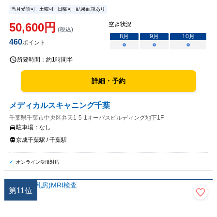
当月受診可
土曜可
日曜可
結果面談あり
50,600
円
空き状況
(税込)
8
月
9
月
10
月
460
ポイント
○
○
○
所要時間：
約1時間半
詳細・予約
メディカルスキャニング千葉
千葉県千葉市中央区弁天1-5-1オーパスビルディング地下1F
駐車場：
なし
京成千葉駅 / 千葉駅
オンライン決済対応
第
11
位