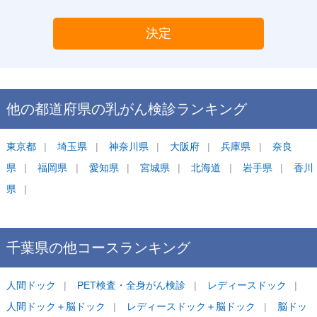
決定
他の都道府県の
乳がん検診
ランキング
東京都
埼玉県
神奈川県
大阪府
兵庫県
奈良
県
福岡県
愛知県
宮城県
北海道
岩手県
香川
県
千葉県
の他コース
ランキング
人間ドック
PET検査・全身がん検診
レディースドック
人間ドック＋脳ドック
レディースドック＋脳ドック
脳ドッ