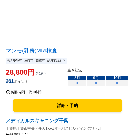
マンモ(乳房)MRI検査
当月受診可
土曜可
日曜可
結果面談あり
28,800
円
空き状況
(税込)
8
月
9
月
10
月
261
ポイント
○
○
○
所要時間：
約1時間
詳細・予約
メディカルスキャニング千葉
千葉県千葉市中央区弁天1-5-1オーパスビルディング地下1F
駐車場：
なし