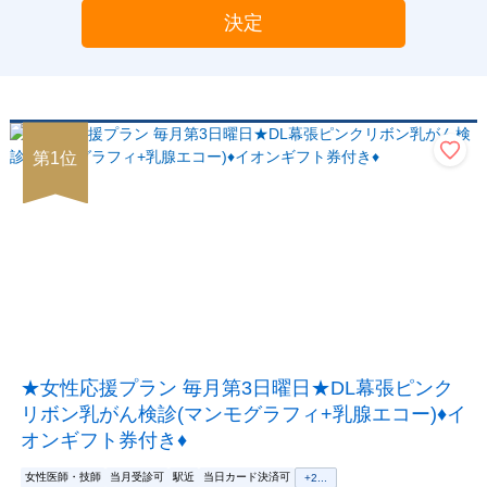
決定
第
1
位
★女性応援プラン 毎月第3日曜日★DL幕張ピンク
リボン乳がん検診(マンモグラフィ+乳腺エコー)♦イ
オンギフト券付き♦
女性医師・技師
当月受診可
駅近
当日カード決済可
+
2
...