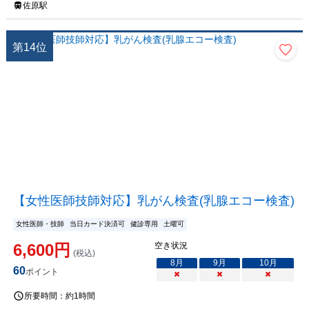
佐原駅
第
14
位
【女性医師技師対応】乳がん検査(乳腺エコー検査)
女性医師・技師
当日カード決済可
健診専用
土曜可
6,600
円
空き状況
(税込)
8
月
9
月
10
月
60
ポイント
×
×
×
所要時間：
約1時間