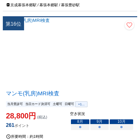
京成幕張本郷駅 / 幕張本郷駅 / 幕張豊砂駅
第
16
位
マンモ(乳房)MRI検査
当月受診可
当日カード決済可
土曜可
日曜可
+
1
...
28,800
円
空き状況
(税込)
8
月
9
月
10
月
261
ポイント
○
○
○
所要時間：
約1時間