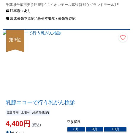
千葉県千葉市美浜区豊砂1-1イオンモール幕張新都心グランドモール1F
駐車場：
あり
京成幕張本郷駅 / 幕張本郷駅 / 幕張豊砂駅
第
3
位
乳腺エコーで行う乳がん検診
健診専用
土曜可
結果2日以内
4,400
円
空き状況
(税込)
8
月
9
月
10
月
40