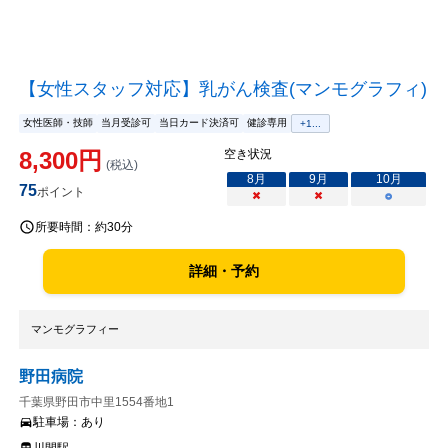
【女性スタッフ対応】乳がん検査(マンモグラフィ)
女性医師・技師
当月受診可
当日カード決済可
健診専用
+
1
...
8,300
円
空き状況
(税込)
8
月
9
月
10
月
75
ポイント
×
×
○
所要時間：
約30分
詳細・予約
マンモグラフィー
野田病院
千葉県野田市中里1554番地1
駐車場：
あり