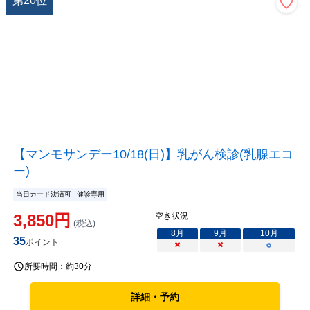
第
20
位
【マンモサンデー10/18(日)】乳がん検診(乳腺エコ
ー)
当日カード決済可
健診専用
3,850
円
空き状況
(税込)
8
月
9
月
10
月
35
ポイント
×
×
○
所要時間：
約30分
詳細・予約