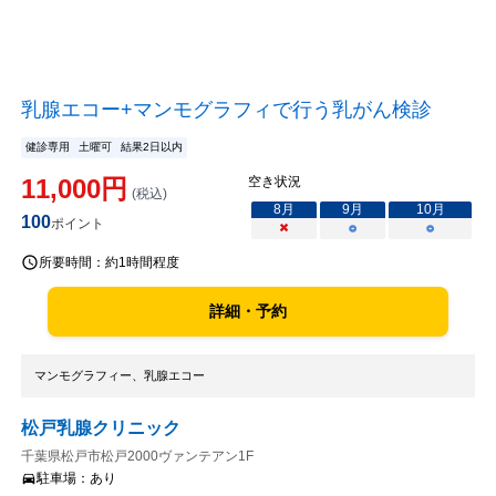
乳腺エコー+マンモグラフィで行う乳がん検診
健診専用
土曜可
結果2日以内
11,000
円
空き状況
(税込)
8
月
9
月
10
月
100
ポイント
×
○
○
所要時間：
約1時間程度
詳細・予約
マンモグラフィー、乳腺エコー
松戸乳腺クリニック
千葉県松戸市松戸2000ヴァンテアン1F
駐車場：
あり