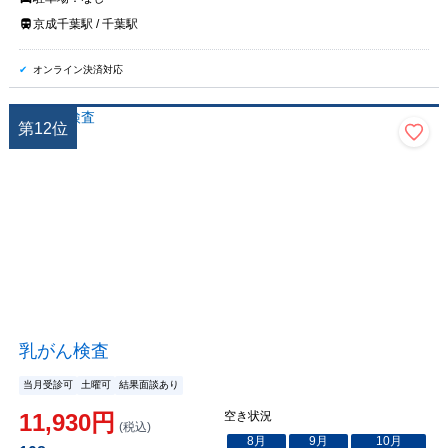
京成千葉駅 / 千葉駅
オンライン決済対応
第
12
位
乳がん検査
当月受診可
土曜可
結果面談あり
11,930
円
空き状況
(税込)
8
月
9
月
10
月