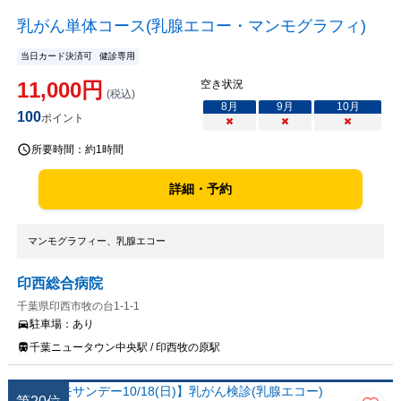
乳がん単体コース(乳腺エコー・マンモグラフィ)
当日カード決済可
健診専用
11,000
円
空き状況
(税込)
8
月
9
月
10
月
100
ポイント
×
×
×
所要時間：
約1時間
詳細・予約
マンモグラフィー、乳腺エコー
印西総合病院
千葉県印西市牧の台1-1-1
駐車場：
あり
千葉ニュータウン中央駅 / 印西牧の原駅