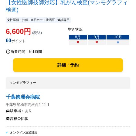
【女性医師技師対応】乳がん検査(マンモグラフィ
検査)
女性医師・技師
当日カード決済可
健診専用
6,600
円
空き状況
(税込)
8
月
9
月
10
月
60
ポイント
×
×
○
所要時間：
約1時間
詳細・予約
マンモグラフィー
千葉徳洲会病院
千葉県船橋市高根台2-11-1
駐車場：
あり
高根公団駅
オンライン決済対応