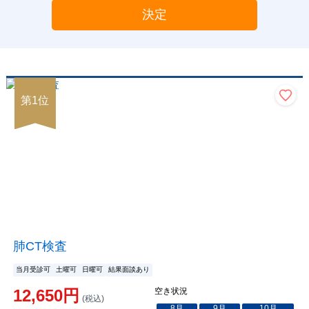
決定
第
1
位
肺CT検査
当月受診可
土曜可
日曜可
結果面談あり
12,650
円
空き状況
(税込)
8
月
9
月
10
月