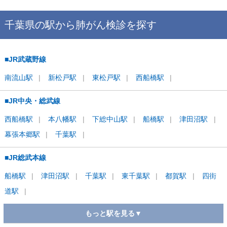
千葉県
の駅から
肺がん検診を
探す
■JR武蔵野線
南流山
駅
新松戸
駅
東松戸
駅
西船橋
駅
■JR中央・総武線
西船橋
駅
本八幡
駅
下総中山
駅
船橋
駅
津田沼
駅
幕張本郷
駅
千葉
駅
■JR総武本線
船橋
駅
津田沼
駅
千葉
駅
東千葉
駅
都賀
駅
四街
道
駅
もっと駅を見る▼