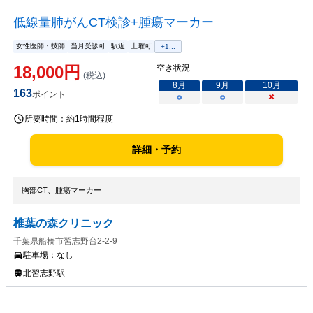
低線量肺がんCT検診+腫瘍マーカー
女性医師・技師
当月受診可
駅近
土曜可
+
1
...
18,000
円
空き状況
(税込)
8
月
9
月
10
月
163
ポイント
○
○
×
所要時間：
約1時間程度
詳細・予約
胸部CT、腫瘍マーカー
椎葉の森クリニック
千葉県船橋市習志野台2-2-9
駐車場：
なし
北習志野駅