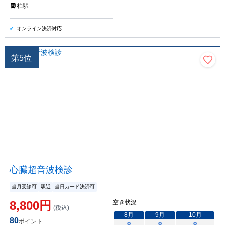
柏駅
オンライン決済対応
第
5
位
心臓超音波検診
当月受診可
駅近
当日カード決済可
8,800
円
空き状況
(税込)
8
月
9
月
10
月
80
ポイント
○
○
○