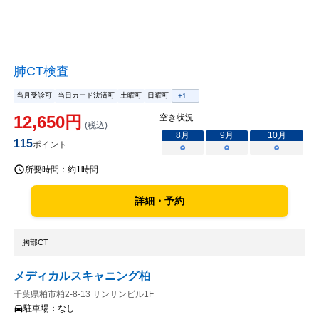
肺CT検査
当月受診可
当日カード決済可
土曜可
日曜可
+
1
...
12,650
円
空き状況
(税込)
8
月
9
月
10
月
115
ポイント
○
○
○
所要時間：
約1時間
詳細・予約
胸部CT
メディカルスキャニング柏
千葉県柏市柏2-8-13 サンサンビル1F
駐車場：
なし