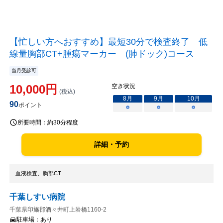
【忙しい方へおすすめ】最短30分で検査終了 低
線量胸部CT+腫瘍マーカー (肺ドック)コース
当月受診可
10,000
円
空き状況
(税込)
8
月
9
月
10
月
90
ポイント
○
○
○
所要時間：
約30分程度
詳細・予約
血液検査、胸部CT
千葉しすい病院
千葉県印旛郡酒々井町上岩橋1160-2
駐車場：
あり