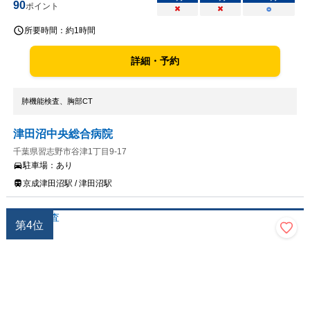
90
ポイント
×
×
○
所要時間：
約1時間
詳細・予約
肺機能検査、胸部CT
津田沼中央総合病院
千葉県習志野市谷津1丁目9-17
駐車場：
あり
京成津田沼駅 / 津田沼駅
第
4
位