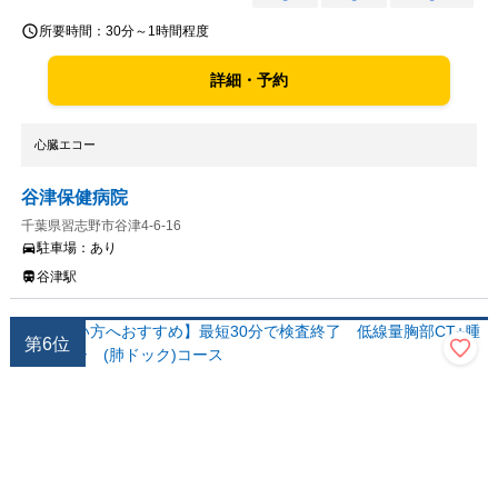
所要時間：
30分～1時間程度
詳細・予約
心臓エコー
谷津保健病院
千葉県習志野市谷津4-6-16
駐車場：
あり
谷津駅
第
6
位