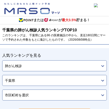
または
が
最大3.5%
貯まる！
千葉県の肺がん検診
人気ランキング
TOP
10
このランキングは、 千葉県にある96 の医療施設の中から、直近180日間にマー
ソで予約された件数をもとに集計したものです。（2026/08/08時点）
人気ランキングを見る