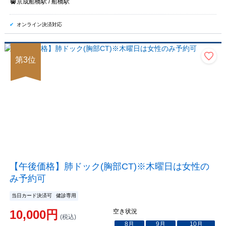
京成船橋駅 / 船橋駅
オンライン決済対応
第
3
位
【午後価格】肺ドック(胸部CT)※木曜日は女性の
み予約可
当日カード決済可
健診専用
10,000
円
空き状況
(税込)
8
月
9
月
10
月