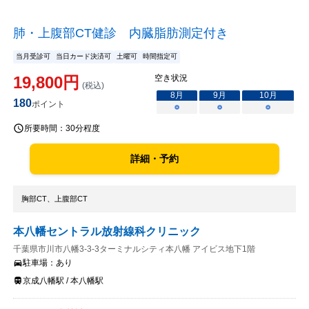
肺・上腹部CT健診 内臓脂肪測定付き
当月受診可
当日カード決済可
土曜可
時間指定可
19,800
円
空き状況
(税込)
8
月
9
月
10
月
180
ポイント
○
○
○
所要時間：
30分程度
詳細・予約
胸部CT、上腹部CT
本八幡セントラル放射線科クリニック
千葉県市川市八幡3-3-3ターミナルシティ本八幡 アイビス地下1階
駐車場：
あり
京成八幡駅 / 本八幡駅