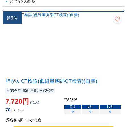
オンライン決済対応
第
9
位
肺がんCT検診(低線量胸部CT検査)(自費)
当月受診可
駅近
当日カード決済可
7,720
円
空き状況
(税込)
8
月
9
月
10
月
70
ポイント
○
○
○
所要時間：
15分程度