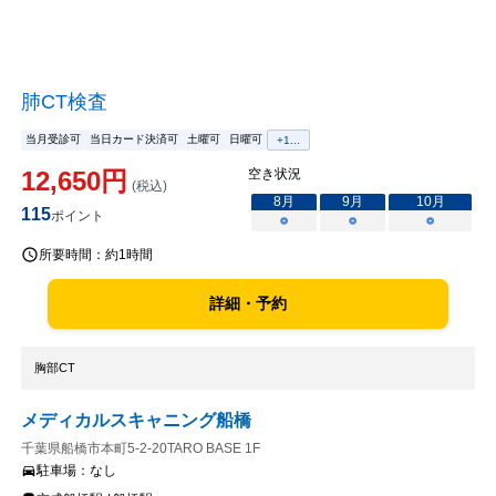
肺CT検査
当月受診可
当日カード決済可
土曜可
日曜可
+
1
...
12,650
円
空き状況
(税込)
8
月
9
月
10
月
115
ポイント
○
○
○
所要時間：
約1時間
詳細・予約
胸部CT
メディカルスキャニング船橋
千葉県船橋市本町5-2-20TARO BASE 1F
駐車場：
なし