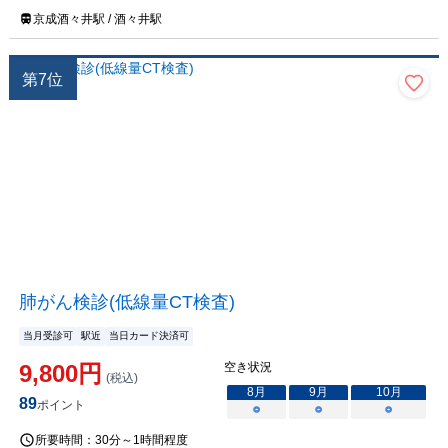
京成酒々井駅 / 酒々井駅
第
7
位
肺がん検診(低線量CT検査)
当月受診可
駅近
当日カード決済可
9,800
円
空き状況
(税込)
8
月
9
月
10
月
89
ポイント
○
○
○
所要時間：
30分～1時間程度