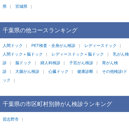
県
宮城県
千葉県
の他コース
ランキング
人間ドック
PET検査・全身がん検診
レディースドック
人間ドック＋脳ドック
レディースドック＋脳ドック
乳がん検
診
脳ドック
婦人科検診
子宮がん検診
胃がん検
診
大腸がん検診
心臓ドック
健康診断
その他検診/ド
ック
千葉県
の市区町村別
肺がん検診
ランキング
習志野市