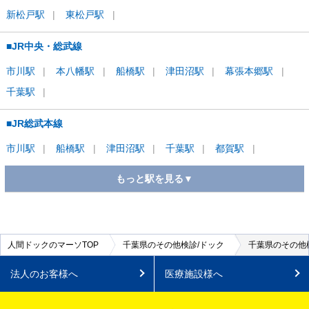
新松戸
駅
東松戸
駅
■JR中央・総武線
市川
駅
本八幡
駅
船橋
駅
津田沼
駅
幕張本郷
駅
千葉
駅
■JR総武本線
市川
駅
船橋
駅
津田沼
駅
千葉
駅
都賀
駅
もっと駅を見る▼
■JR常磐線(上野～取手)
新松戸
駅
松戸
駅
柏
駅
人間ドックのマーソTOP
千葉県のその他検診/ドック
千葉県のその他検
法人のお客様へ
医療施設様へ
■JR外房線
千葉
駅