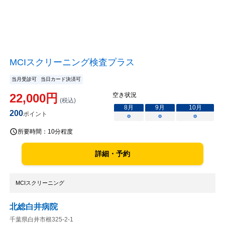
MCIスクリーニング検査プラス
当月受診可
当日カード決済可
22,000
円
空き状況
(税込)
8
月
9
月
10
月
200
ポイント
○
○
○
所要時間：
10分程度
詳細・予約
MCIスクリーニング
北総白井病院
千葉県白井市根325-2-1