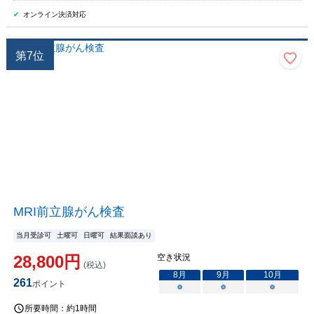
オンライン決済対応
第
7
位
MRI前立腺がん検査
当月受診可
土曜可
日曜可
結果面談あり
28,800
円
空き状況
(税込)
8
月
9
月
10
月
261
ポイント
○
○
○
所要時間：
約1時間