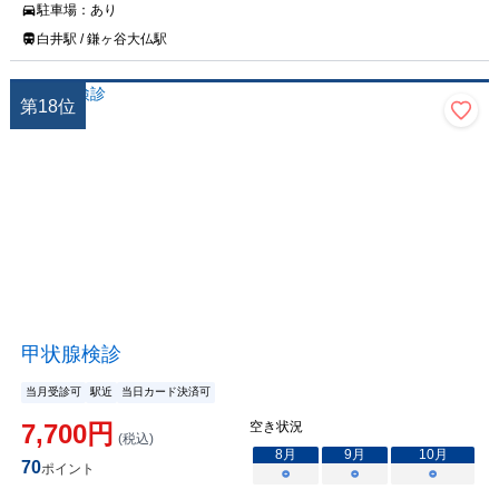
駐車場：
あり
白井駅 / 鎌ヶ谷大仏駅
第
18
位
甲状腺検診
当月受診可
駅近
当日カード決済可
7,700
円
空き状況
(税込)
8
月
9
月
10
月
70
ポイント
○
○
○