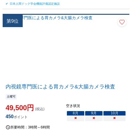
日本人間ドック学会機能評価認定施設
第
9
位
内視鏡専門医による胃カメラ&大腸カメラ検査
土曜可
49,500
円
空き状況
(税込)
8
月
9
月
10
月
450
ポイント
×
×
×
所要時間：
3時間～6時間