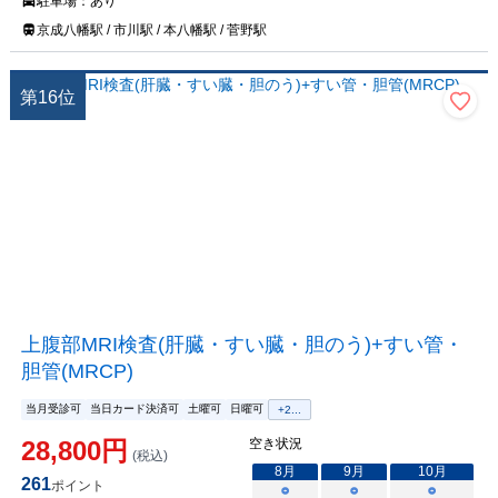
駐車場：
あり
京成八幡駅 / 市川駅 / 本八幡駅 / 菅野駅
第
16
位
上腹部MRI検査(肝臓・すい臓・胆のう)+すい管・
胆管(MRCP)
当月受診可
当日カード決済可
土曜可
日曜可
+
2
...
28,800
円
空き状況
(税込)
8
月
9
月
10
月
261
ポイント
○
○
○