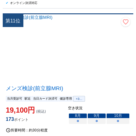
オンライン決済対応
第
11
位
メンズ検診(前立腺MRI)
当月受診可
駅近
当日カード決済可
健診専用
+
3
...
19,100
円
空き状況
(税込)
8
月
9
月
10
月
173
ポイント
○
○
○
所要時間：
約30分程度