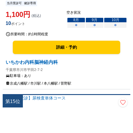
当月受診可
健診専用
1,100
円
空き状況
(税込)
8
月
9
月
10
月
10
ポイント
○
○
○
所要時間：
約1時間程度
詳細・予約
いちかわ内科脳神経内科
千葉県市川市平田2-7-2
駐車場：
あり
京成八幡駅 / 市川駅 / 本八幡駅 / 菅野駅
第
15
位