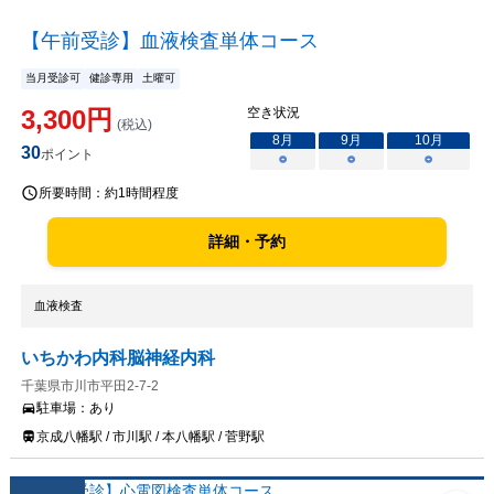
【午前受診】血液検査単体コース
当月受診可
健診専用
土曜可
3,300
円
空き状況
(税込)
8
月
9
月
10
月
30
ポイント
○
○
○
所要時間：
約1時間程度
詳細・予約
血液検査
いちかわ内科脳神経内科
千葉県市川市平田2-7-2
駐車場：
あり
京成八幡駅 / 市川駅 / 本八幡駅 / 菅野駅