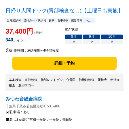
日帰り人間ドック(胃部検査なし)【土曜日も実施】
当月受診可
当日カード決済可
食事・食事券付
健診専用
+
1
...
37,400
円
空き状況
(税込)
8
月
9
月
10
月
340
ポイント
○
○
○
所要時間：
約3時間～4時間程度
詳細・予約
基本検査、血液検査、胸部レントゲン、心電図、肺機能検査、尿検査、便潜血
検査、腹部エコー
みつわ台総合病院
千葉県千葉市若葉区若松町531-486
駐車場：
あり
みつわ台駅 / 京成千葉駅 / 千葉駅 / 都賀駅