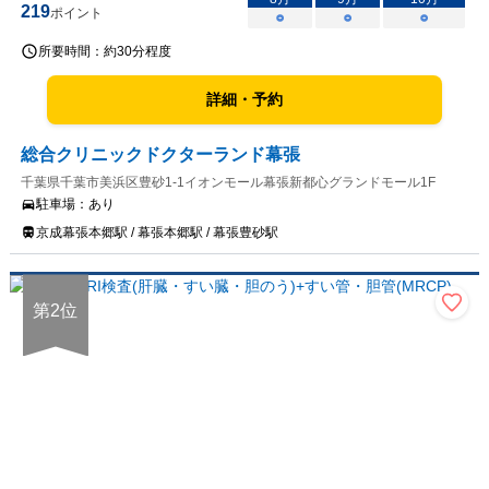
219
ポイント
○
○
○
所要時間：
約30分程度
詳細・予約
総合クリニックドクターランド幕張
千葉県千葉市美浜区豊砂1-1イオンモール幕張新都心グランドモール1F
駐車場：
あり
京成幕張本郷駅 / 幕張本郷駅 / 幕張豊砂駅
第
2
位