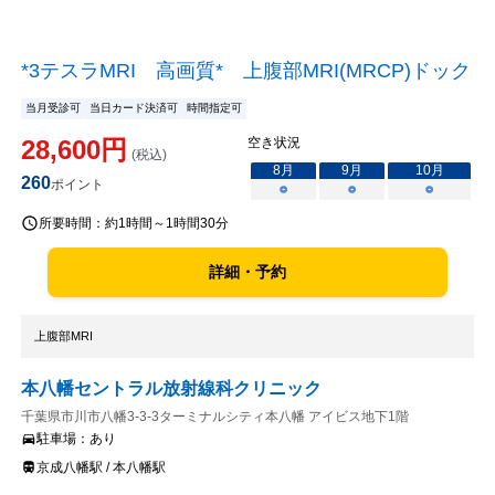
*3テスラMRI 高画質* 上腹部MRI(MRCP)ドック
当月受診可
当日カード決済可
時間指定可
28,600
円
空き状況
(税込)
8
月
9
月
10
月
260
ポイント
○
○
○
所要時間：
約1時間～1時間30分
詳細・予約
上腹部MRI
本八幡セントラル放射線科クリニック
千葉県市川市八幡3-3-3ターミナルシティ本八幡 アイビス地下1階
駐車場：
あり
京成八幡駅 / 本八幡駅