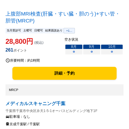
上腹部MRI検査(肝臓・すい臓・胆のう)+すい管・
胆管(MRCP)
当月受診可
土曜可
日曜可
結果面談あり
+
1
...
28,800
円
空き状況
(税込)
8
月
9
月
10
月
261
ポイント
○
○
○
所要時間：
約1時間
詳細・予約
MRCP
メディカルスキャニング千葉
千葉県千葉市中央区弁天1-5-1オーパスビルディング地下1F
駐車場：
なし
京成千葉駅 / 千葉駅