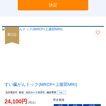
決定
第
1
位
すい臓がんドック(MRCP+上腹部MRI)
当月受診可
駅近
当日カード決済可
健診専用
+
3
...
24,100
円
空き状況
(税込)
8
月
9
月
10
月