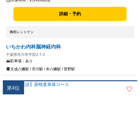
所要時間：
約1時間程度
詳細・予約
胸部レントゲン
いちかわ内科脳神経内科
千葉県市川市平田2-7-2
駐車場：
あり
京成八幡駅 / 市川駅 / 本八幡駅 / 菅野駅
第
4
位