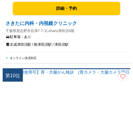
詳細・予約
さきたに内科・内視鏡クリニック
千葉県習志野市谷津7-7-1Loharu津田沼4階
駐車場：
あり
京成津田沼駅 / 新津田沼駅 / 津田沼駅
オンライン決済対応
第
10
位