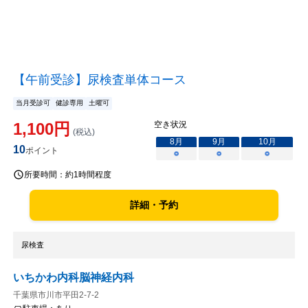
【午前受診】尿検査単体コース
当月受診可
健診専用
土曜可
1,100
円
空き状況
(税込)
8
月
9
月
10
月
10
ポイント
○
○
○
所要時間：
約1時間程度
詳細・予約
尿検査
いちかわ内科脳神経内科
千葉県市川市平田2-7-2