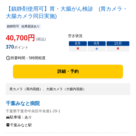
【鎮静剤使用可】胃・大腸がん検診 (胃カメラ・
大腸カメラ同日実施)
鎮静剤可
結果面談あり
40,700
円
空き状況
(税込)
8
月
9
月
10
月
370
ポイント
×
○
×
所要時間：
5時間程度
詳細・予約
胃カメラ（胃内視鏡）、大腸カメラ（大腸内視鏡）
千葉みなと病院
千葉県千葉市中央区中央港1-29-1
駐車場：
あり
千葉みなと駅