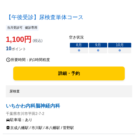
【午後受診】尿検査単体コース
当月受診可
健診専用
1,100
円
空き状況
(税込)
8
月
9
月
10
月
10
ポイント
○
○
○
所要時間：
約1時間程度
詳細・予約
尿検査
いちかわ内科脳神経内科
千葉県市川市平田2-7-2
駐車場：
あり
京成八幡駅 / 市川駅 / 本八幡駅 / 菅野駅