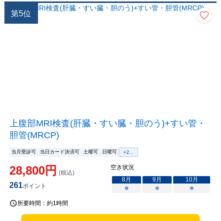
第
5
位
上腹部MRI検査(肝臓・すい臓・胆のう)+すい管・
胆管(MRCP)
当月受診可
当日カード決済可
土曜可
日曜可
+
2
...
28,800
円
空き状況
(税込)
8
月
9
月
10
月
261
ポイント
○
○
○
所要時間：
約1時間