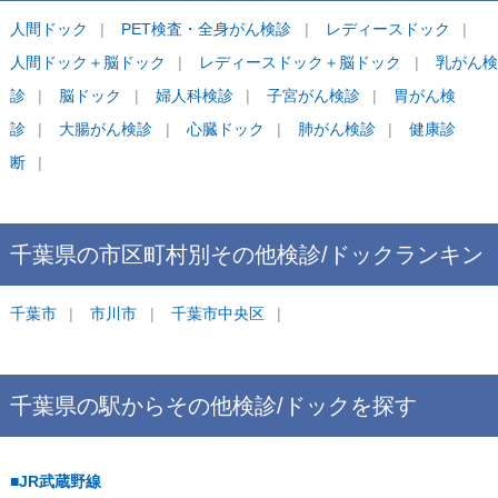
人間ドック
PET検査・全身がん検診
レディースドック
人間ドック＋脳ドック
レディースドック＋脳ドック
乳がん検
診
脳ドック
婦人科検診
子宮がん検診
胃がん検
診
大腸がん検診
心臓ドック
肺がん検診
健康診
断
千葉県
の市区町村別
その他検診/ドック
ランキン
グ
千葉市
市川市
千葉市中央区
千葉県
の駅から
その他検診/ドックを
探す
■JR武蔵野線