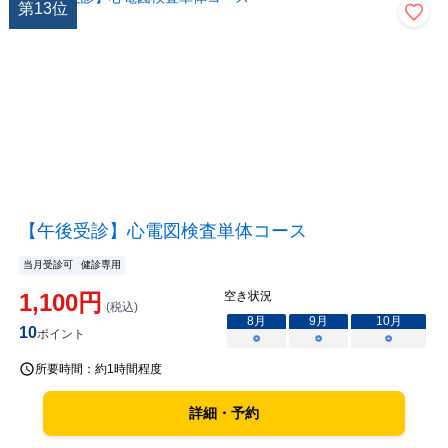
第
13
位
【午後受診】心電図検査単体コース
当月受診可
健診専用
1,100
円
空き状況
(税込)
8
月
9
月
10
月
10
ポイント
○
○
○
所要時間：
約1時間程度
詳細・予約