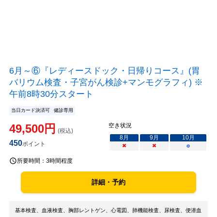
6月～⑥『レディースドック・日帰りコース』(胃
バリウム検査・子宮がん検診+マンモグラフィ) ※
午前8時30分スタート
当日カード決済可
健診専用
49,500
円
空き状況
(税込)
8
月
9
月
10
月
450
ポイント
×
×
○
所要時間：
3時間程度
詳細・予約
基本検査、血液検査、胸部レントゲン、心電図、肺機能検査、尿検査、便潜血