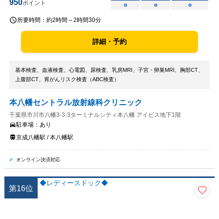
950
ポイント
○
○
○
所要時間：
約2時間～2時間30分
詳細・予約
基本検査、血液検査、心電図、尿検査、乳房MRI、子宮・卵巣MRI、胸部CT、
上腹部CT、胃がんリスク検査（ABC検査）
本八幡セントラル放射線科クリニック
千葉県市川市八幡3-3-3ターミナルシティ本八幡 アイビス地下1階
駐車場：
あり
京成八幡駅 / 本八幡駅
オンライン決済対応
第
16
位