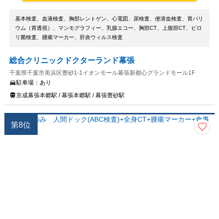
基本検査、血液検査、胸部レントゲン、心電図、尿検査、便潜血検査、胃バリ
ウム（胃透視）、マンモグラフィー、乳腺エコー、胸部CT、上腹部CT、ピロ
リ菌検査、腫瘍マーカー、肝炎ウィルス検査
総合クリニックドクターランド幕張
千葉県千葉市美浜区豊砂1-1イオンモール幕張新都心グランドモール1F
駐車場：
あり
京成幕張本郷駅 / 幕張本郷駅 / 幕張豊砂駅
第
8
位