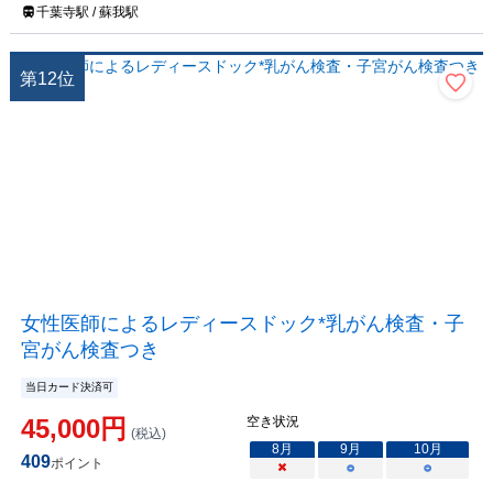
千葉寺駅 / 蘇我駅
第
12
位
女性医師によるレディースドック*乳がん検査・子
宮がん検査つき
当日カード決済可
45,000
円
空き状況
(税込)
8
月
9
月
10
月
409
ポイント
×
○
○