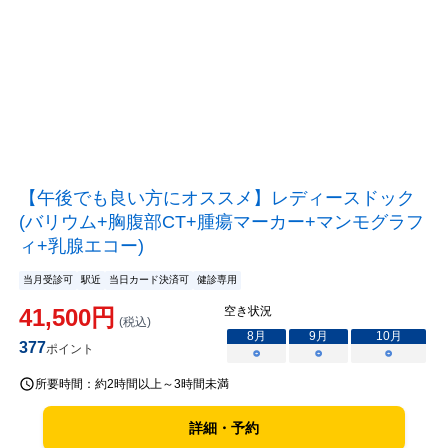
【午後でも良い方にオススメ】レディースドック
(バリウム+胸腹部CT+腫瘍マーカー+マンモグラフ
ィ+乳腺エコー)
当月受診可
駅近
当日カード決済可
健診専用
41,500
円
空き状況
(税込)
8
月
9
月
10
月
377
ポイント
○
○
○
所要時間：
約2時間以上～3時間未満
詳細・予約