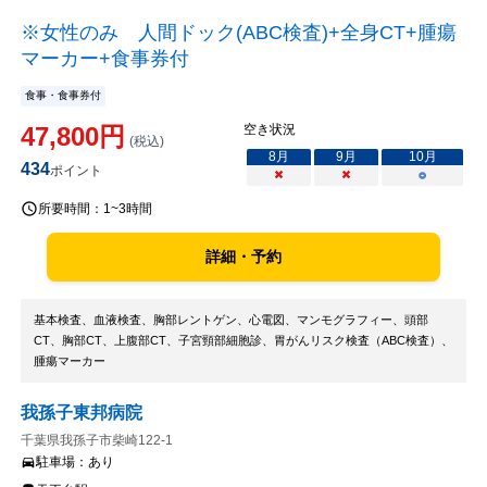
※女性のみ 人間ドック(ABC検査)+全身CT+腫瘍
マーカー+食事券付
食事・食事券付
47,800
円
空き状況
(税込)
8
月
9
月
10
月
434
ポイント
×
×
○
所要時間：
1~3時間
詳細・予約
基本検査、血液検査、胸部レントゲン、心電図、マンモグラフィー、頭部
CT、胸部CT、上腹部CT、子宮頸部細胞診、胃がんリスク検査（ABC検査）、
腫瘍マーカー
我孫子東邦病院
千葉県我孫子市柴崎122-1
駐車場：
あり