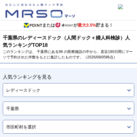
または
が
最大3.5%
貯まる！
千葉県のレディースドック（人間ドック＋婦人科検診）
人
気ランキング
TOP
18
このランキングは、 千葉県にある96 の医療施設の中から、直近180日間にマー
ソで予約された件数をもとに集計したものです。（2026/08/05時点）
人気ランキングを見る