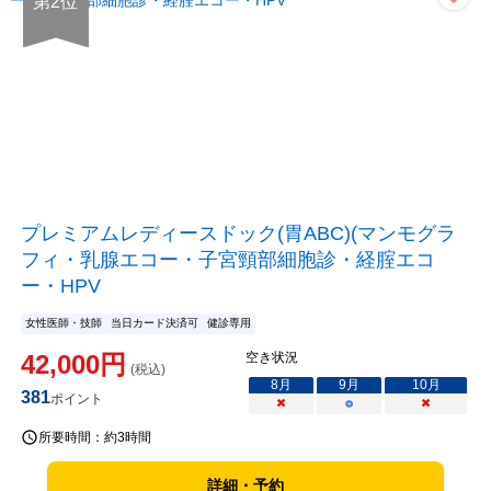
第
2
位
プレミアムレディースドック(胃ABC)(マンモグラ
フィ・乳腺エコー・子宮頸部細胞診・経腟エコ
ー・HPV
女性医師・技師
当日カード決済可
健診専用
42,000
円
空き状況
(税込)
8
月
9
月
10
月
381
ポイント
×
○
×
所要時間：
約3時間
詳細・予約