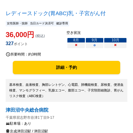
レディースドック(胃ABC)乳・子宮がん付
女性医師・技師
当日カード決済可
健診専用
36,000
円
空き状況
(税込)
8
月
9
月
10
月
327
ポイント
×
○
×
所要時間：
約3時間
詳細・予約
基本検査、血液検査、胸部レントゲン、心電図、肺機能検査、尿検査、便潜血
検査、マンモグラフィー、乳腺エコー、腹部エコー、子宮頸部細胞診、胃がん
リスク検査（ABC検査）
津田沼中央総合病院
千葉県習志野市谷津1丁目9-17
駐車場：
あり
京成津田沼駅 / 津田沼駅