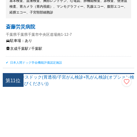
基本検査、血液検査、胸部レントゲン、心電図、肺機能検査、尿検査、便潜血
検査、胃カメラ（胃内視鏡）、マンモグラフィー、乳腺エコー、腹部エコー、
経膣エコー、子宮頸部細胞診
斎藤労災病院
千葉県千葉県千葉市中央区道場南1-12-7
駐車場：
あり
京成千葉駅 / 千葉駅
日本人間ドック学会機能評価認定施設
第
11
位