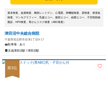
基本検査、血液検査、胸部レントゲン、心電図、肺機能検査、尿検査、便潜血
検査、マンモグラフィー、乳腺エコー、腹部エコー、経膣エコー、子宮頸部細
胞診、HPV検査、胃がんリスク検査（ABC検査）
津田沼中央総合病院
千葉県習志野市谷津1丁目9-17
駐車場：
あり
京成津田沼駅 / 津田沼駅
第
3
位