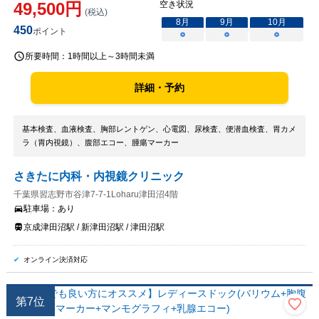
49,500
円
空き状況
(税込)
8
月
9
月
10
月
450
ポイント
○
○
○
所要時間：
1時間以上～3時間未満
詳細・予約
基本検査、血液検査、胸部レントゲン、心電図、尿検査、便潜血検査、胃カメ
ラ（胃内視鏡）、腹部エコー、腫瘍マーカー
さきたに内科・内視鏡クリニック
千葉県習志野市谷津7-7-1Loharu津田沼4階
駐車場：
あり
京成津田沼駅 / 新津田沼駅 / 津田沼駅
オンライン決済対応
第
7
位