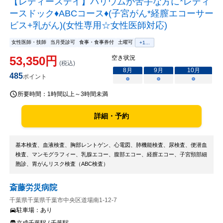
【レディースデイ】バリウムが苦手な方に*レディ
ースドック♦ABCコース♦(子宮がん*経膣エコーサー
ビス+乳がん)(女性専用☆女性医師対応)
女性医師・技師
当月受診可
食事・食事券付
土曜可
+
1
...
53,350
円
空き状況
(税込)
8
月
9
月
10
月
485
ポイント
○
○
○
所要時間：
1時間以上～3時間未満
詳細・予約
基本検査、血液検査、胸部レントゲン、心電図、肺機能検査、尿検査、便潜血
検査、マンモグラフィー、乳腺エコー、腹部エコー、経膣エコー、子宮頸部細
胞診、胃がんリスク検査（ABC検査）
斎藤労災病院
千葉県千葉県千葉市中央区道場南1-12-7
駐車場：
あり