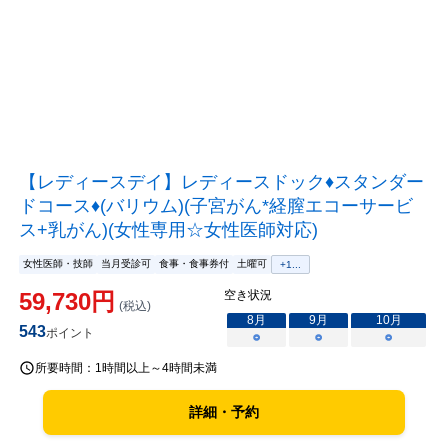
【レディースデイ】レディースドック♦スタンダー
ドコース♦(バリウム)(子宮がん*経膣エコーサービ
ス+乳がん)(女性専用☆女性医師対応)
女性医師・技師
当月受診可
食事・食事券付
土曜可
+
1
...
59,730
円
空き状況
(税込)
8
月
9
月
10
月
543
ポイント
○
○
○
所要時間：
1時間以上～4時間未満
詳細・予約