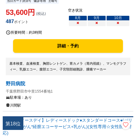
当日カード決済可
健診専用
土曜可
53,600
円
空き状況
(税込)
8
月
9
月
10
月
487
ポイント
×
×
×
所要時間：
約3時間
詳細・予約
基本検査、血液検査、胸部レントゲン、胃カメラ（胃内視鏡）、マンモグラフ
ィー、乳腺エコー、腹部エコー、子宮頸部細胞診、腫瘍マーカー
野田病院
千葉県野田市中里1554番地1
駐車場：
あり
川間駅
第
18
位