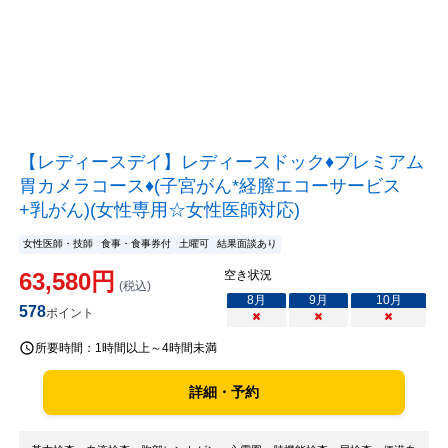
【レディースデイ】レディースドック♦プレミアム
胃カメラコース♦(子宮がん*経膣エコーサービス
+乳がん)(女性専用☆女性医師対応)
女性医師・技師
食事・食事券付
土曜可
結果面談あり
63,580
円
空き状況
(税込)
8
月
9
月
10
月
578
ポイント
×
×
×
所要時間：
1時間以上～4時間未満
詳細・予約