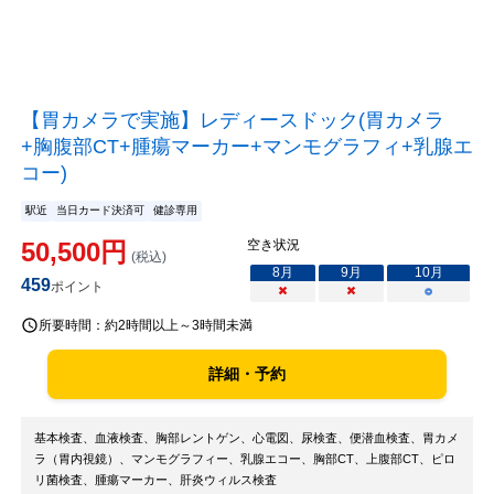
【胃カメラで実施】レディースドック(胃カメラ
+胸腹部CT+腫瘍マーカー+マンモグラフィ+乳腺エ
コー)
駅近
当日カード決済可
健診専用
50,500
円
空き状況
(税込)
8
月
9
月
10
月
459
ポイント
×
×
○
所要時間：
約2時間以上～3時間未満
詳細・予約
基本検査、血液検査、胸部レントゲン、心電図、尿検査、便潜血検査、胃カメ
ラ（胃内視鏡）、マンモグラフィー、乳腺エコー、胸部CT、上腹部CT、ピロ
リ菌検査、腫瘍マーカー、肝炎ウィルス検査