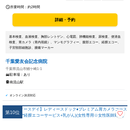
所要時間：
約2時間
詳細・予約
基本検査、血液検査、胸部レントゲン、心電図、肺機能検査、尿検査、便潜血
検査、胃カメラ（胃内視鏡）、マンモグラフィー、腹部エコー、経膣エコー、
子宮頸部細胞診、腫瘍マーカー
千葉愛友会記念病院
千葉県流山市鰭ケ崎1-1
駐車場：
あり
南流山駅
オンライン決済対応
第
10
位