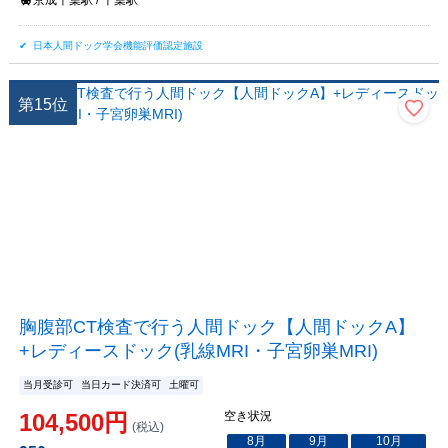
京成千葉駅 / 千葉駅
日本人間ドック学会機能評価認定施設
第
15
位
胸腹部CT検査で行う人間ドック【人間ドックA】
+レディースドック(乳線MRI・子宮卵巣MRI)
当月受診可
当日カード決済可
土曜可
104,500
円
空き状況
(税込)
8
月
9
月
10
月