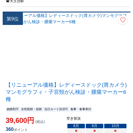
天王台駅
第
9
位
【リニューアル価格】レディースドック(胃カメラ)
マンモグラフィ・子宮頸がん検診・腫瘍マーカー6
種
鎮静剤可
女性医師・技師
当日カード決済可
食事・食事券付
39,600
円
空き状況
(税込)
8
月
9
月
10
月
360
ポイント
×
×
×