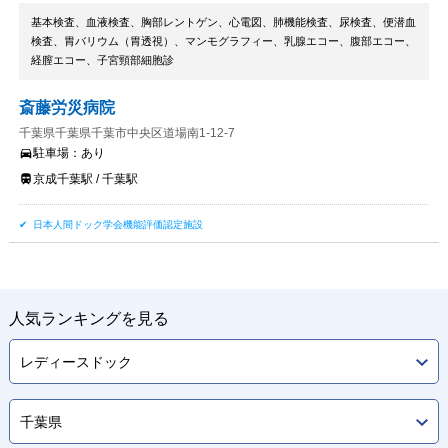
基本検査、血液検査、胸部レントゲン、心電図、肺機能検査、尿検査、便潜血
検査、胃バリウム（胃透視）、マンモグラフィー、乳腺エコー、腹部エコー、
経膣エコー、子宮頸部細胞診
斎藤労災病院
千葉県千葉県千葉市中央区道場南1-12-7
駐車場：
あり
京成千葉駅 / 千葉駅
日本人間ドック学会機能評価認定施設
人気ランキングを見る