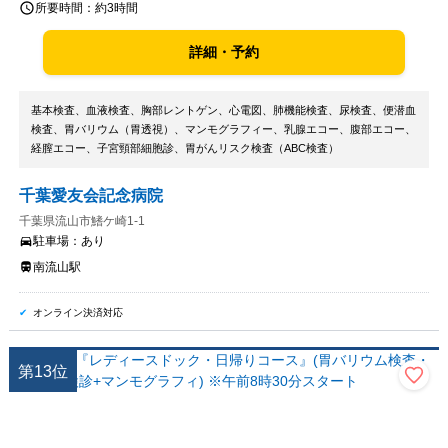
所要時間：
約3時間
詳細・予約
基本検査、血液検査、胸部レントゲン、心電図、肺機能検査、尿検査、便潜血
検査、胃バリウム（胃透視）、マンモグラフィー、乳腺エコー、腹部エコー、
経膣エコー、子宮頸部細胞診、胃がんリスク検査（ABC検査）
千葉愛友会記念病院
千葉県流山市鰭ケ崎1-1
駐車場：
あり
南流山駅
オンライン決済対応
第
13
位