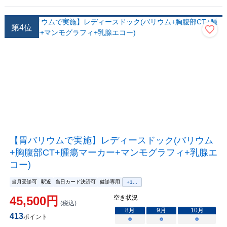
第
4
位
【胃バリウムで実施】レディースドック(バリウム
+胸腹部CT+腫瘍マーカー+マンモグラフィ+乳腺エ
コー)
当月受診可
駅近
当日カード決済可
健診専用
+
1
...
45,500
円
空き状況
(税込)
8
月
9
月
10
月
413
ポイント
○
○
○