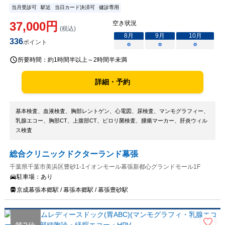
当月受診可
駅近
当日カード決済可
健診専用
37,000
円
空き状況
(税込)
8
月
9
月
10
月
336
ポイント
○
○
○
所要時間：
約1時間半以上～2時間半未満
詳細・予約
基本検査、血液検査、胸部レントゲン、心電図、尿検査、マンモグラフィー、
乳腺エコー、胸部CT、上腹部CT、ピロリ菌検査、腫瘍マーカー、肝炎ウィル
ス検査
総合クリニックドクターランド幕張
千葉県千葉市美浜区豊砂1-1イオンモール幕張新都心グランドモール1F
駐車場：
あり
京成幕張本郷駅 / 幕張本郷駅 / 幕張豊砂駅