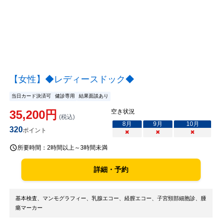
【女性】◆レディースドック◆
当日カード決済可
健診専用
結果面談あり
35,200
円
空き状況
(税込)
8
月
9
月
10
月
320
ポイント
×
×
×
所要時間：
2時間以上～3時間未満
詳細・予約
基本検査、マンモグラフィー、乳腺エコー、経膣エコー、子宮頸部細胞診、腫
瘍マーカー