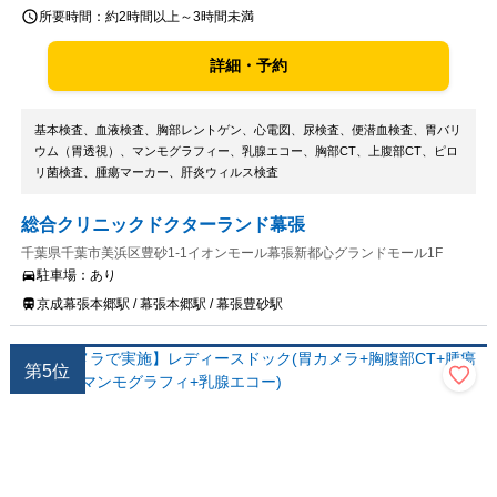
所要時間：
約2時間以上～3時間未満
詳細・予約
基本検査、血液検査、胸部レントゲン、心電図、尿検査、便潜血検査、胃バリ
ウム（胃透視）、マンモグラフィー、乳腺エコー、胸部CT、上腹部CT、ピロ
リ菌検査、腫瘍マーカー、肝炎ウィルス検査
総合クリニックドクターランド幕張
千葉県千葉市美浜区豊砂1-1イオンモール幕張新都心グランドモール1F
駐車場：
あり
京成幕張本郷駅 / 幕張本郷駅 / 幕張豊砂駅
第
5
位