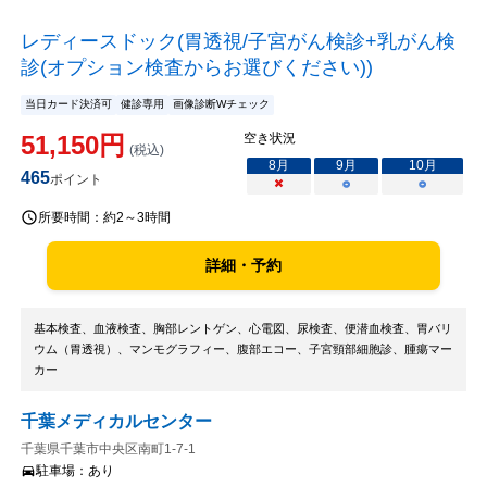
レディースドック(胃透視/子宮がん検診+乳がん検
診(オプション検査からお選びください))
当日カード決済可
健診専用
画像診断Wチェック
51,150
円
空き状況
(税込)
8
月
9
月
10
月
465
ポイント
×
○
○
所要時間：
約2～3時間
詳細・予約
基本検査、血液検査、胸部レントゲン、心電図、尿検査、便潜血検査、胃バリ
ウム（胃透視）、マンモグラフィー、腹部エコー、子宮頸部細胞診、腫瘍マー
カー
千葉メディカルセンター
千葉県千葉市中央区南町1-7-1
駐車場：
あり