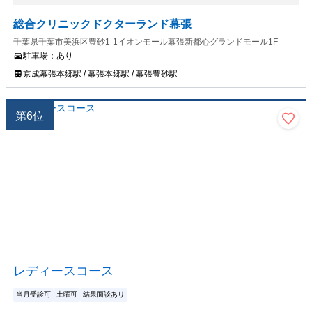
総合クリニックドクターランド幕張
千葉県千葉市美浜区豊砂1-1イオンモール幕張新都心グランドモール1F
駐車場：
あり
京成幕張本郷駅 / 幕張本郷駅 / 幕張豊砂駅
第
6
位
レディースコース
当月受診可
土曜可
結果面談あり