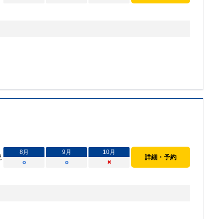
8
月
9
月
10
月
況
詳細・予約
○
○
×