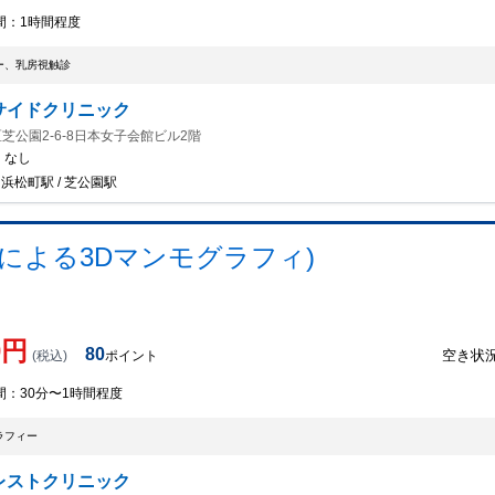
間：
1時間程度
ー、乳房視触診
サイドクリニック
芝公園2-6-8日本女子会館ビル2階
：
なし
/ 浜松町駅 / 芝公園駅
師による3Dマンモグラフィ)
0
円
80
空き状
(税込)
ポイント
間：
30分〜1時間程度
ラフィー
レストクリニック