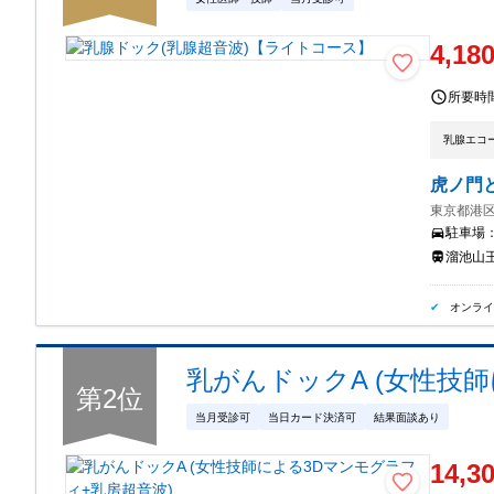
4,18
所要時
乳腺エコ
虎ノ門
東京都港区
駐車場
溜池山王
オンラ
乳がんドックA (女性技
第
2
位
当月受診可
当日カード決済可
結果面談あり
14,3