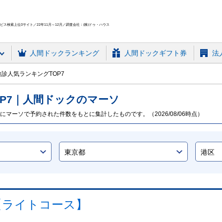
ス検索上位3サイト／22年11月～12月／調査会社：(株)ドゥ・ハウス
人間ドック
ランキング
人間ドックギフト券
法
診人気ランキングTOP7
P
7
｜人間ドックのマーソ
にマーソで予約された件数をもとに集計したものです。（2026/08/06時点）
【ライトコース】