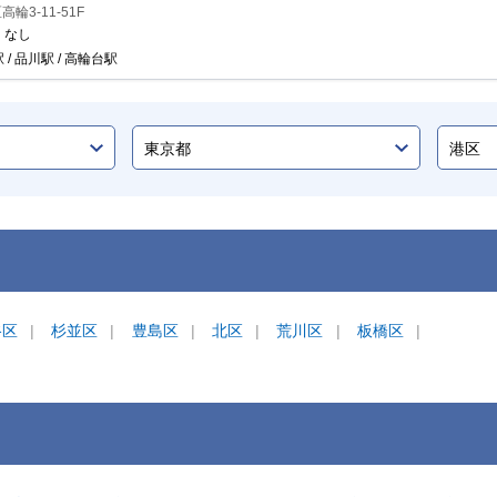
輪3-11-51F
：
なし
 / 品川駅 / 高輪台駅
谷区
杉並区
豊島区
北区
荒川区
板橋区