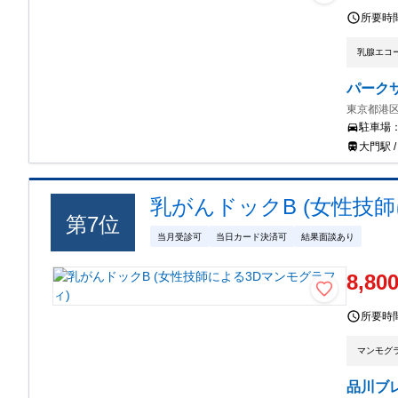
所要時
乳腺エコ
パーク
東京都港区
駐車場
大門駅 
乳がんドックB (女性技
第
7
位
当月受診可
当日カード決済可
結果面談あり
8,80
所要時
マンモグ
品川ブ