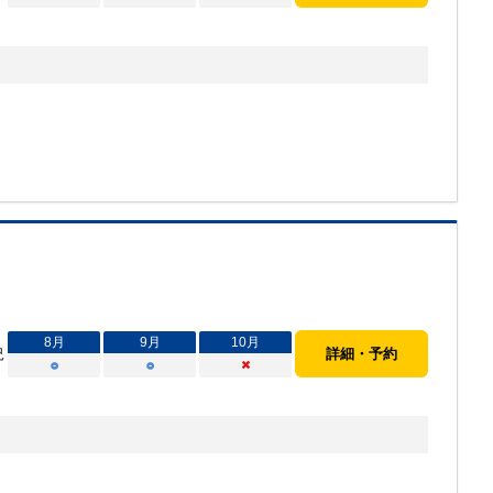
8
月
9
月
10
月
況
詳細・予約
○
○
×