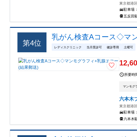
東京都港区高
駐車場
五反田駅
乳がん検査Aコース◇マン
第
4
位
レディスクリニック
当月受診可
健診専用
土曜可
12,6
所要時
マンモグ
六本木
東京都港区
駐車場
六本木