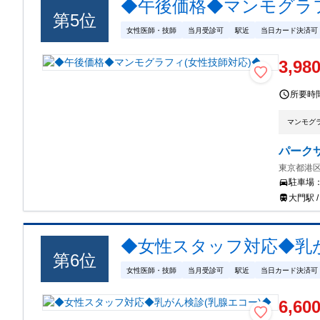
◆午後価格◆マンモグラフ
第
5
位
女性医師・技師
当月受診可
駅近
当日カード決済可
3,98
所要時
マンモグ
パーク
東京都港区
駐車場
大門駅 
◆女性スタッフ対応◆乳が
第
6
位
女性医師・技師
当月受診可
駅近
当日カード決済可
6,60