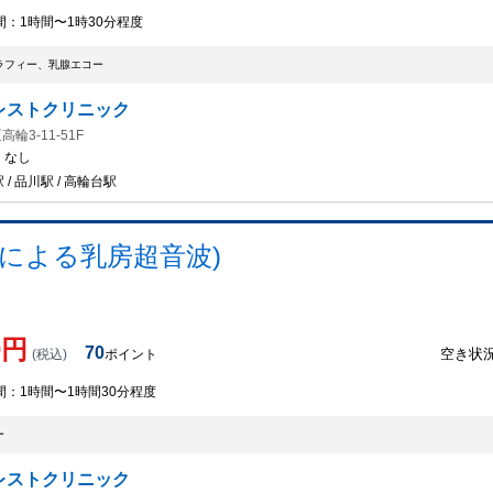
間：
1時間〜1時30分程度
ラフィー、乳腺エコー
レストクリニック
輪3-11-51F
：
なし
 / 品川駅 / 高輪台駅
師による乳房超音波)
0
円
70
空き状
(税込)
ポイント
間：
1時間〜1時間30分程度
ー
レストクリニック