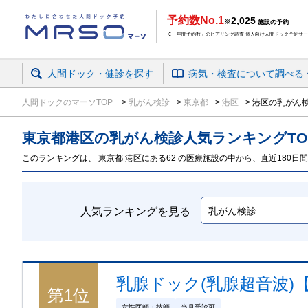
予約数No.1
2,025
※
施設の予約
※「年間予約数」のヒアリング調査 個人向け人間ドック予約サービ
人間ドック・健診を探す
病気・検査
について
調べる
人間ドックのマーソTOP
乳がん検診
東京都
港区
港区の乳がん検
東京都
港区の乳がん検診
人気ランキング
TO
このランキングは、 東京都 港区にある62 の医療施設の中から、直近180日間
人気ランキングを見る
乳腺ドック(乳腺超音波)
第
1
位
女性医師・技師
当月受診可