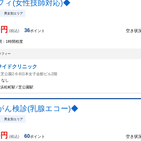
ィ(女性技師対応)◆
男女別エリア
0
円
36
空き状
(税込)
ポイント
間：
1時間程度
ラフィー
サイドクリニック
芝公園2-6-8日本女子会館ビル2階
：
なし
/ 浜松町駅 / 芝公園駅
ん検診(乳腺エコー)◆
男女別エリア
0
円
60
空き状
(税込)
ポイント