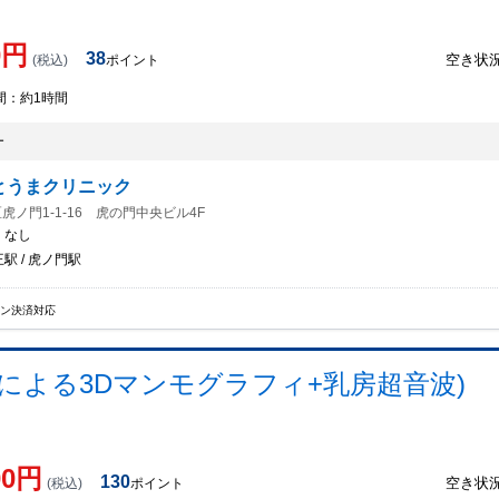
0
円
38
空き状
(税込)
ポイント
間：
約1時間
ー
とうまクリニック
虎ノ門1-1-16 虎の門中央ビル4F
：
なし
駅 / 虎ノ門駅
イン決済対応
師による3Dマンモグラフィ+乳房超音波)
00
円
130
空き状
(税込)
ポイント