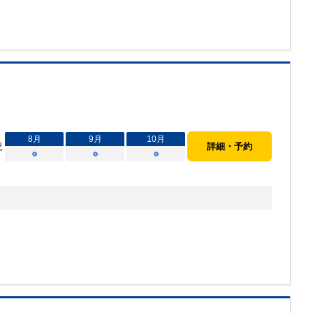
8
月
9
月
10
月
況
詳細・予約
○
○
○