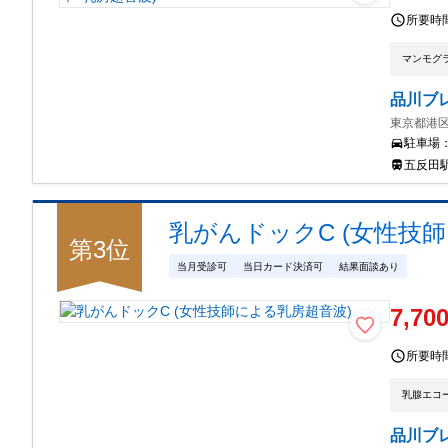
所要時
マンモグ
品川ブ
東京都港区高
駐車場
五反田駅
乳がんドックC (女性技
第
3
位
当月受診可
当日カード決済可
結果面談あり
7,70
所要時
乳腺エコ
品川ブ