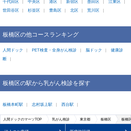
千代田区
中央区
港区
新宿区
墨田区
江東区
世田谷区
杉並区
豊島区
北区
荒川区
板橋区
の他コース
ランキング
人間ドック
PET検査・全身がん検診
脳ドック
健康診
断
板橋区
の駅から
乳がん検診を
探す
板橋本町
駅
志村坂上
駅
西台
駅
人間ドックのマーソTOP
乳がん検診
東京都
板橋区
板橋