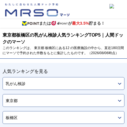
または
が
最大3.5%
貯まる！
東京都
板橋区の乳がん検診
人気ランキング
TOP
5
｜人間ドッ
クのマーソ
このランキングは、 東京都 板橋区にある12 の医療施設の中から、直近180日間
にマーソで予約された件数をもとに集計したものです。（2026/08/06時点）
人気ランキングを見る