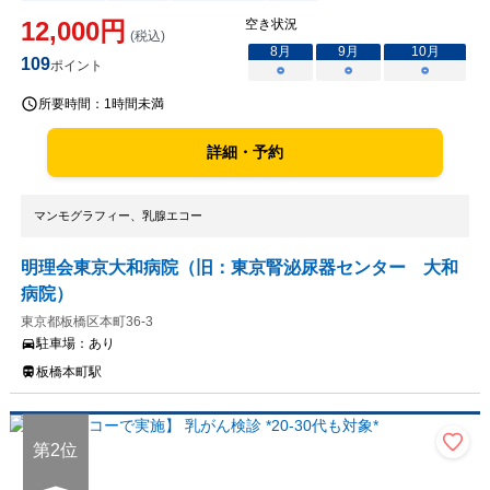
12,000
円
空き状況
(税込)
8
月
9
月
10
月
109
ポイント
○
○
○
所要時間：
1時間未満
詳細・予約
マンモグラフィー、乳腺エコー
明理会東京大和病院（旧：東京腎泌尿器センター 大和
病院）
東京都板橋区本町36-3
駐車場：
あり
板橋本町駅
第
2
位