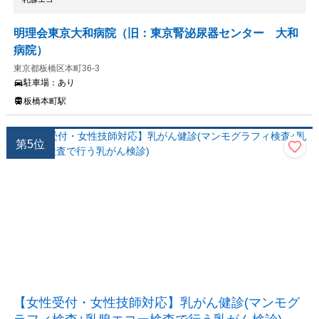
明理会東京大和病院（旧：東京腎泌尿器センター 大和
病院）
東京都板橋区本町36-3
駐車場：
あり
板橋本町駅
第
5
位
【女性受付・女性技師対応】乳がん健診(マンモグ