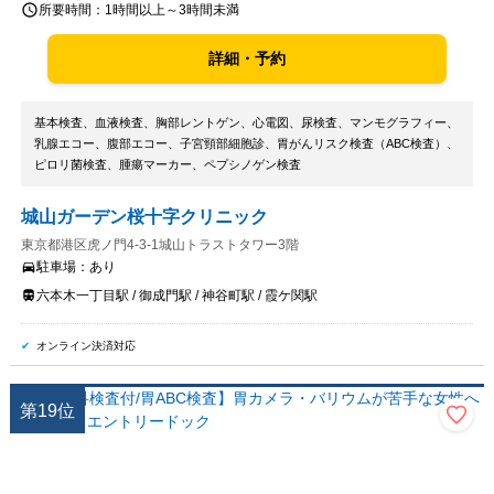
所要時間：
1時間以上～3時間未満
詳細・予約
基本検査、血液検査、胸部レントゲン、心電図、尿検査、マンモグラフィー、
乳腺エコー、腹部エコー、子宮頸部細胞診、胃がんリスク検査（ABC検査）、
ピロリ菌検査、腫瘍マーカー、ペプシノゲン検査
城山ガーデン桜十字クリニック
東京都港区虎ノ門4-3-1城山トラストタワー3階
駐車場：
あり
六本木一丁目駅 / 御成門駅 / 神谷町駅 / 霞ケ関駅
オンライン決済対応
第
19
位