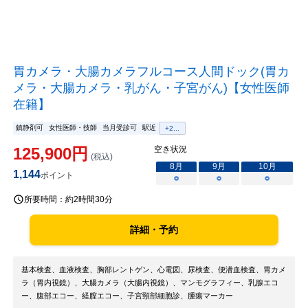
胃カメラ・大腸カメラフルコース人間ドック(胃カ
メラ・大腸カメラ・乳がん・子宮がん)【女性医師
在籍】
鎮静剤可
女性医師・技師
当月受診可
駅近
+
2
...
125,900
円
空き状況
(税込)
8
月
9
月
10
月
1,144
ポイント
○
○
○
所要時間：
約2時間30分
詳細・予約
基本検査、血液検査、胸部レントゲン、心電図、尿検査、便潜血検査、胃カメ
ラ（胃内視鏡）、大腸カメラ（大腸内視鏡）、マンモグラフィー、乳腺エコ
ー、腹部エコー、経膣エコー、子宮頸部細胞診、腫瘍マーカー