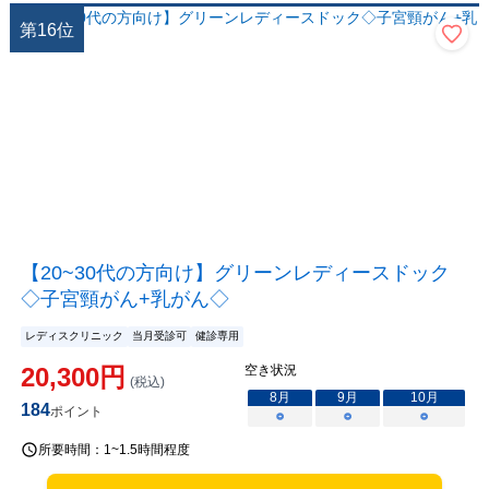
第
16
位
【20~30代の方向け】グリーンレディースドック
◇子宮頸がん+乳がん◇
レディスクリニック
当月受診可
健診専用
20,300
円
空き状況
(税込)
8
月
9
月
10
月
184
ポイント
○
○
○
所要時間：
1~1.5時間程度