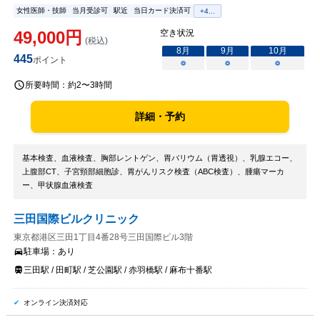
女性医師・技師
当月受診可
駅近
当日カード決済可
+
4
...
49,000
円
空き状況
(税込)
8
月
9
月
10
月
445
ポイント
○
○
○
所要時間：
約2〜3時間
詳細・予約
基本検査、血液検査、胸部レントゲン、胃バリウム（胃透視）、乳腺エコー、
上腹部CT、子宮頸部細胞診、胃がんリスク検査（ABC検査）、腫瘍マーカ
ー、甲状腺血液検査
三田国際ビルクリニック
東京都港区三田1丁目4番28号三田国際ビル3階
駐車場：
あり
三田駅 / 田町駅 / 芝公園駅 / 赤羽橋駅 / 麻布十番駅
オンライン決済対応