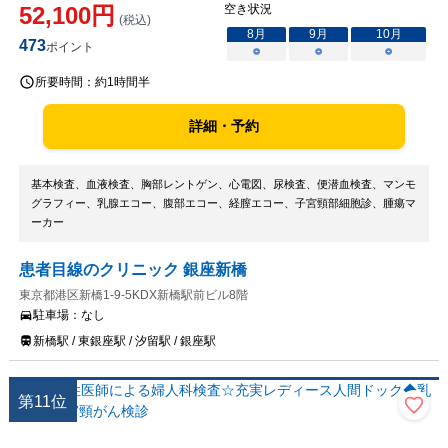
52,100
円
空き状況
(税込)
8
月
9
月
10
月
473
ポイント
○
○
○
所要時間：
約1時間半
詳細・予約
基本検査、血液検査、胸部レントゲン、心電図、尿検査、便潜血検査、マンモ
グラフィー、乳腺エコー、腹部エコー、経膣エコー、子宮頸部細胞診、腫瘍マ
ーカー
患者目線のクリニック 銀座新橋
東京都港区新橋1-9-5KDX新橋駅前ビル8階
駐車場：
なし
新橋駅 / 東銀座駅 / 汐留駅 / 銀座駅
第
11
位