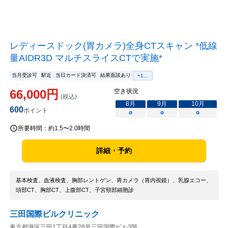
レディースドック(胃カメラ)全身CTスキャン *低線
量AIDR3D マルチスライスCTで実施*
当月受診可
駅近
当日カード決済可
結果面談あり
+
1
...
66,000
円
空き状況
(税込)
8
月
9
月
10
月
600
ポイント
○
○
○
所要時間：
約1.5〜2.0時間
詳細・予約
基本検査、血液検査、胸部レントゲン、胃カメラ（胃内視鏡）、乳腺エコー、
頭部CT、胸部CT、上腹部CT、子宮頸部細胞診
三田国際ビルクリニック
東京都港区三田1丁目4番28号三田国際ビル3階