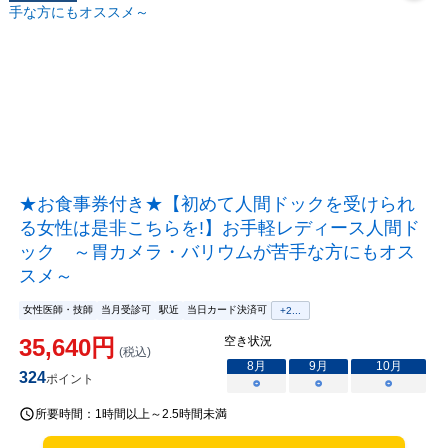
★お食事券付き★【初めて人間ドックを受けられ
る女性は是非こちらを!】お手軽レディース人間ド
ック ～胃カメラ・バリウムが苦手な方にもオス
スメ～
女性医師・技師
当月受診可
駅近
当日カード決済可
+
2
...
35,640
円
空き状況
(税込)
8
月
9
月
10
月
324
ポイント
○
○
○
所要時間：
1時間以上～2.5時間未満