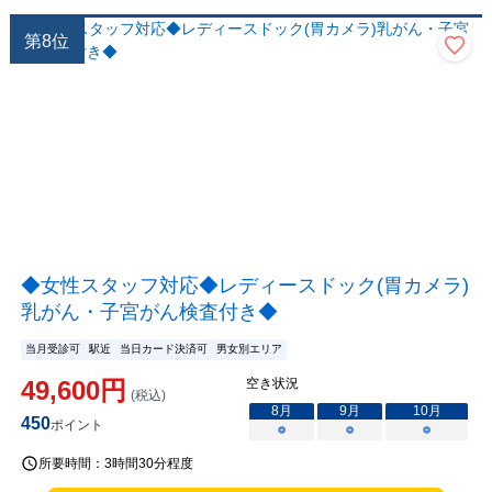
第
8
位
◆女性スタッフ対応◆レディースドック(胃カメラ)
乳がん・子宮がん検査付き◆
当月受診可
駅近
当日カード決済可
男女別エリア
49,600
円
空き状況
(税込)
8
月
9
月
10
月
450
ポイント
○
○
○
所要時間：
3時間30分程度