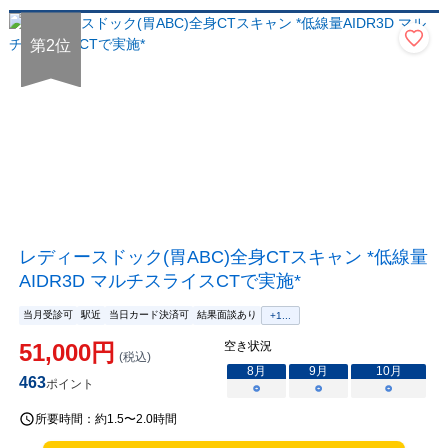
第
2
位
レディースドック(胃ABC)全身CTスキャン *低線量
AIDR3D マルチスライスCTで実施*
当月受診可
駅近
当日カード決済可
結果面談あり
+
1
...
51,000
円
空き状況
(税込)
8
月
9
月
10
月
463
ポイント
○
○
○
所要時間：
約1.5〜2.0時間