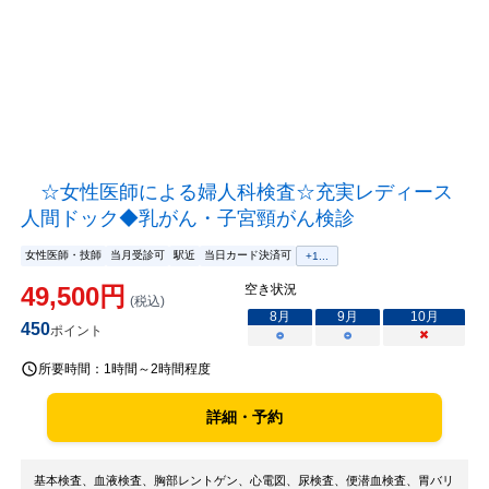
☆女性医師による婦人科検査☆充実レディース
人間ドック◆乳がん・子宮頸がん検診
女性医師・技師
当月受診可
駅近
当日カード決済可
+
1
...
49,500
円
空き状況
(税込)
8
月
9
月
10
月
450
ポイント
○
○
×
所要時間：
1時間～2時間程度
詳細・予約
基本検査、血液検査、胸部レントゲン、心電図、尿検査、便潜血検査、胃バリ