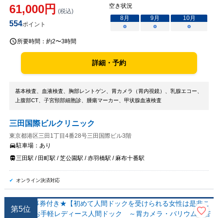
61,000
円
空き状況
(税込)
8
月
9
月
10
月
554
ポイント
○
○
○
所要時間：
約2〜3時間
詳細・予約
基本検査、血液検査、胸部レントゲン、胃カメラ（胃内視鏡）、乳腺エコー、
上腹部CT、子宮頸部細胞診、腫瘍マーカー、甲状腺血液検査
三田国際ビルクリニック
東京都港区三田1丁目4番28号三田国際ビル3階
駐車場：
あり
三田駅 / 田町駅 / 芝公園駅 / 赤羽橋駅 / 麻布十番駅
オンライン決済対応
第
5
位