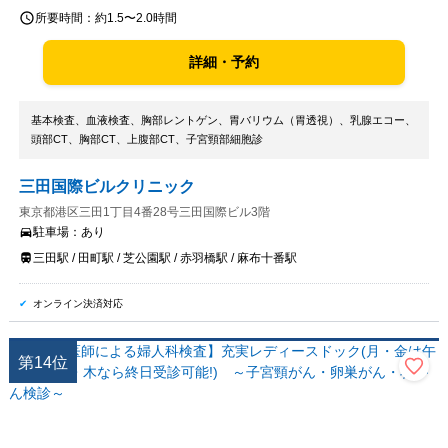
所要時間：
約1.5〜2.0時間
詳細・予約
基本検査、血液検査、胸部レントゲン、胃バリウム（胃透視）、乳腺エコー、
頭部CT、胸部CT、上腹部CT、子宮頸部細胞診
三田国際ビルクリニック
東京都港区三田1丁目4番28号三田国際ビル3階
駐車場：
あり
三田駅 / 田町駅 / 芝公園駅 / 赤羽橋駅 / 麻布十番駅
オンライン決済対応
第
14
位