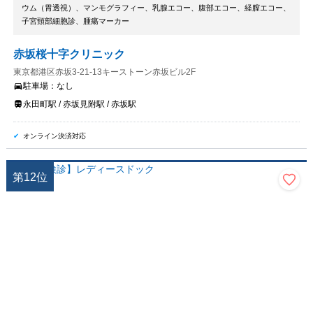
ウム（胃透視）、マンモグラフィー、乳腺エコー、腹部エコー、経膣エコー、
子宮頸部細胞診、腫瘍マーカー
赤坂桜十字クリニック
東京都港区赤坂3-21-13キーストーン赤坂ビル2F
駐車場：
なし
永田町駅 / 赤坂見附駅 / 赤坂駅
オンライン決済対応
第
12
位