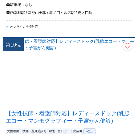
駐車場：
なし
内幸町駅 / 溜池山王駅 / 虎ノ門ヒルズ駅 / 虎ノ門駅
オンライン決済対応
第
10
位
【女性技師・看護師対応】レディースドック(乳腺
エコー・マンモグラフィー・子宮がん健診)
女性医師・技師
当月受診可
駅近
当日カード決済可
+
2
...