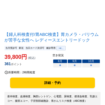
【婦人科検査付/胃ABC検査】胃カメラ・バリウム
が苦手な女性へ レディースエントリードック
当月受診可
駅近
当日カード決済可
健診専用
+
4
...
39,800
円
空き状況
(税込)
8
月
9
月
10
月
361
ポイント
○
○
○
所要時間：
2時間程度
詳細・予約
基本検査、血液検査、胸部レントゲン、心電図、尿検査、便潜血検査、乳腺エ
コー、腹部エコー、子宮頸部細胞診、胃がんリスク検査（ABC検査）