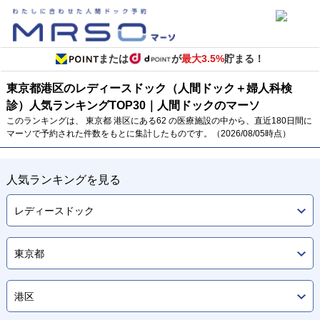
または
が
最大3.5%
貯まる！
東京都
港区のレディースドック（人間ドック＋婦人科検
診）
人気ランキング
TOP
30
｜人間ドックのマーソ
このランキングは、 東京都 港区にある62 の医療施設の中から、直近180日間に
マーソで予約された件数をもとに集計したものです。（2026/08/05時点）
人気ランキングを見る