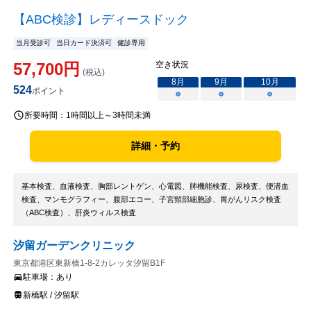
【ABC検診】レディースドック
当月受診可
当日カード決済可
健診専用
57,700
円
空き状況
(税込)
8
月
9
月
10
月
524
ポイント
○
○
○
所要時間：
1時間以上～3時間未満
詳細・予約
基本検査、血液検査、胸部レントゲン、心電図、肺機能検査、尿検査、便潜血
検査、マンモグラフィー、腹部エコー、子宮頸部細胞診、胃がんリスク検査
（ABC検査）、肝炎ウィルス検査
汐留ガーデンクリニック
東京都港区東新橋1-8-2カレッタ汐留B1F
駐車場：
あり
新橋駅 / 汐留駅