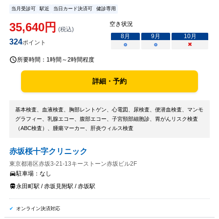
当月受診可
駅近
当日カード決済可
健診専用
35,640
円
空き状況
(税込)
8
月
9
月
10
月
324
ポイント
○
○
×
所要時間：
1時間～2時間程度
詳細・予約
基本検査、血液検査、胸部レントゲン、心電図、尿検査、便潜血検査、マンモ
グラフィー、乳腺エコー、腹部エコー、子宮頸部細胞診、胃がんリスク検査
（ABC検査）、腫瘍マーカー、肝炎ウィルス検査
赤坂桜十字クリニック
東京都港区赤坂3-21-13キーストーン赤坂ビル2F
駐車場：
なし
永田町駅 / 赤坂見附駅 / 赤坂駅
オンライン決済対応