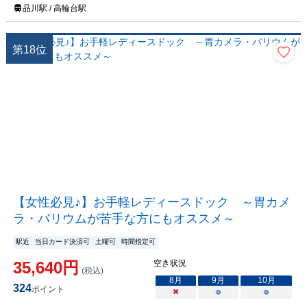
品川駅 / 高輪台駅
第
18
位
【女性必見♪】お手軽レディースドック ～胃カメ
ラ・バリウムが苦手な方にもオススメ～
駅近
当日カード決済可
土曜可
時間指定可
35,640
円
空き状況
(税込)
8
月
9
月
10
月
324
ポイント
×
○
○