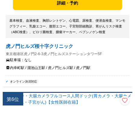
詳細・予約
基本検査、血液検査、胸部レントゲン、心電図、尿検査、便潜血検査、マンモ
グラフィー、乳腺エコー、腹部エコー、子宮頸部細胞診、胃がんリスク検査
（ABC検査）、ピロリ菌検査、腫瘍マーカー、ペプシノゲン検査
虎ノ門ヒルズ桜十字クリニック
東京都港区虎ノ門2-6-3虎ノ門ヒルズステーションタワー5F
駐車場：
なし
内幸町駅 / 溜池山王駅 / 虎ノ門ヒルズ駅 / 虎ノ門駅
オンライン決済対応
第
6
位