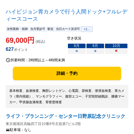
ハイビジョン胃カメラで行う人間ドック+フルレデ
ィースコース
女性医師・技師
当月受診可
駅近
当日カード決済可
+
2
...
69,000
円
空き状況
(税込)
8
月
9
月
10
月
627
ポイント
○
○
×
所要時間：
2時間以上～4時間未満
詳細・予約
基本検査、血液検査、胸部レントゲン、心電図、尿検査、便潜血検査、胃カメ
ラ（胃内視鏡）、マンモグラフィー、腹部エコー、子宮頸部細胞診、腫瘍マー
カー、甲状腺血液検査、骨密度検査
ライフ・プランニング・センター日野原記念クリニック
東京都港区高輪四丁目10番8号京急第7ビル2階
駐車場：
なし