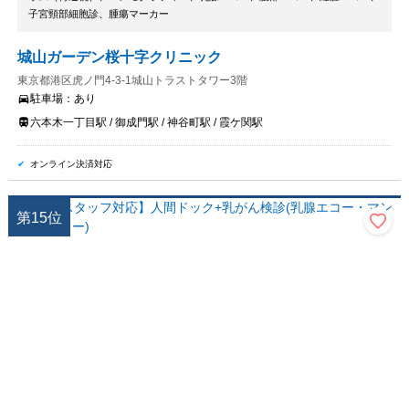
子宮頸部細胞診、腫瘍マーカー
城山ガーデン桜十字クリニック
東京都港区虎ノ門4-3-1城山トラストタワー3階
駐車場：
あり
六本木一丁目駅 / 御成門駅 / 神谷町駅 / 霞ケ関駅
オンライン決済対応
第
15
位