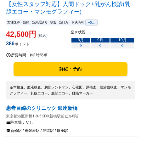
【女性スタッフ対応】人間ドック+乳がん検診(乳
腺エコー・マンモグラフィー)
女性医師・技師
当月受診可
駅近
当日カード決済可
+
5
...
42,500
円
空き状況
(税込)
8
月
9
月
10
月
386
ポイント
○
○
○
所要時間：
約1時間半
詳細・予約
基本検査、血液検査、胸部レントゲン、心電図、尿検査、便潜血検査、マンモ
グラフィー、乳腺エコー、腹部エコー、腫瘍マーカー
患者目線のクリニック 銀座新橋
東京都港区新橋1-9-5KDX新橋駅前ビル8階
駐車場：
なし
新橋駅 / 東銀座駅 / 汐留駅 / 銀座駅