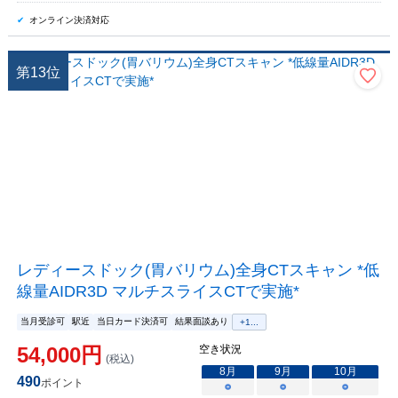
オンライン決済対応
第
13
位
レディースドック(胃バリウム)全身CTスキャン *低
線量AIDR3D マルチスライスCTで実施*
当月受診可
駅近
当日カード決済可
結果面談あり
+
1
...
54,000
円
空き状況
(税込)
8
月
9
月
10
月
490
ポイント
○
○
○