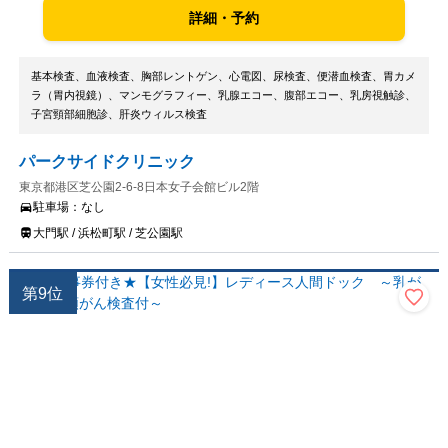
詳細・予約
基本検査、血液検査、胸部レントゲン、心電図、尿検査、便潜血検査、胃カメ
ラ（胃内視鏡）、マンモグラフィー、乳腺エコー、腹部エコー、乳房視触診、
子宮頸部細胞診、肝炎ウィルス検査
パークサイドクリニック
東京都港区芝公園2-6-8日本女子会館ビル2階
駐車場：
なし
大門駅 / 浜松町駅 / 芝公園駅
第
9
位