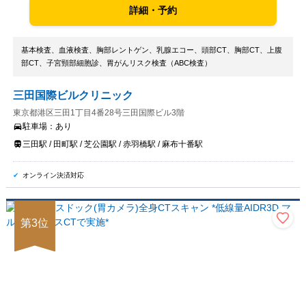
詳細・予約
基本検査、血液検査、胸部レントゲン、乳腺エコー、頭部CT、胸部CT、上腹
部CT、子宮頸部細胞診、胃がんリスク検査（ABC検査）
三田国際ビルクリニック
東京都港区三田1丁目4番28号三田国際ビル3階
駐車場：
あり
三田駅 / 田町駅 / 芝公園駅 / 赤羽橋駅 / 麻布十番駅
オンライン決済対応
第
3
位