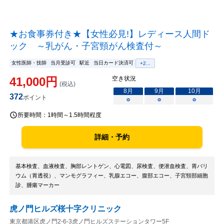
★お食事券付き★【女性必見!】レディース人間ド
ック ～乳がん・子宮頸がん検査付～
女性医師・技師
当月受診可
駅近
当日カード決済可
+
2
...
41,000
円
空き状況
(税込)
8
月
9
月
10
月
372
ポイント
○
○
○
所要時間：
1時間～1.5時間程度
詳細・予約
基本検査、血液検査、胸部レントゲン、心電図、尿検査、便潜血検査、胃バリ
ウム（胃透視）、マンモグラフィー、乳腺エコー、腹部エコー、子宮頸部細胞
診、腫瘍マーカー
虎ノ門ヒルズ桜十字クリニック
東京都港区虎ノ門2-6-3虎ノ門ヒルズステーションタワー5F