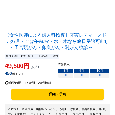
【女性医師による婦人科検査】充実レディースド
ック(月・金は午前/火・水・木なら終日受診可能!)
～子宮頸がん・卵巣がん・乳がん検診～
当月受診可
駅近
当日カード決済可
土曜可
49,500
円
空き状況
(税込)
8
月
9
月
10
月
450
ポイント
○
○
○
所要時間：
1.5時間～2時間程度
詳細・予約
基本検査、血液検査、胸部レントゲン、心電図、尿検査、便潜血検査、胃バリ
ウム（胃透視）、マンモグラフィー、乳腺エコー、腹部エコー、経膣エコー、