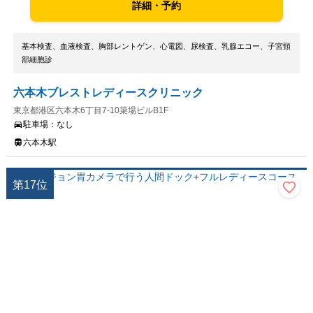
詳細・予約
基本検査、血液検査、胸部レントゲン、心電図、尿検査、乳腺エコー、子宮頸
部細胞診
六本木ブレストレディースクリニック
東京都港区六本木6丁目7-10簗場ビルB1F
駐車場：
なし
六本木駅
第
17
位