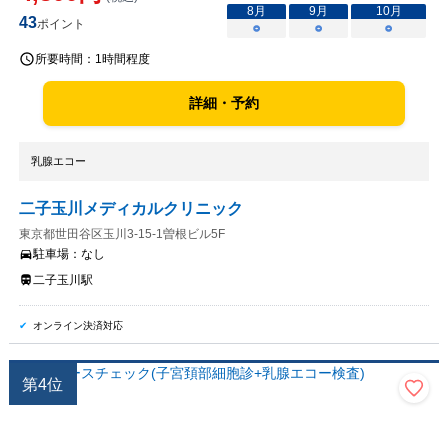
8
月
9
月
10
月
43
ポイント
○
○
○
所要時間：
1時間程度
詳細・予約
乳腺エコー
二子玉川メディカルクリニック
東京都世田谷区玉川3-15-1曽根ビル5F
駐車場：
なし
二子玉川駅
オンライン決済対応
第
4
位