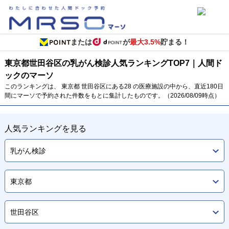
または
が
最大3.5%
貯まる！
東京都
世田谷区の乳がん検診
人気ランキング
TOP
7
｜人間ド
ックのマーソ
このランキングは、 東京都 世田谷区にある28 の医療施設の中から、直近180日
間にマーソで予約された件数をもとに集計したものです。（2026/08/09時点）
人気ランキングを見る