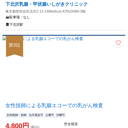
下北沢乳腺・甲状腺いしがきクリニック
東京都世田谷区北沢2-12-14Medicus KITAZAWA 3階
駐車場：
なし
下北沢駅
第
3
位
女性技師による乳腺エコーでの乳がん検査
女性医師・技師
当月受診可
土曜可
日曜可
4,800
円
空き状況
(税込)