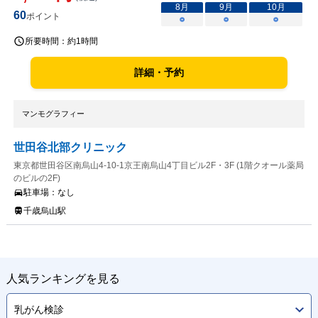
8
月
9
月
10
月
60
ポイント
○
○
○
所要時間：
約1時間
詳細・予約
マンモグラフィー
世田谷北部クリニック
東京都世田谷区南烏山4-10-1京王南烏山4丁目ビル2F・3F (1階クオール薬局
のビルの2F)
駐車場：
なし
千歳烏山駅
人気ランキングを見る