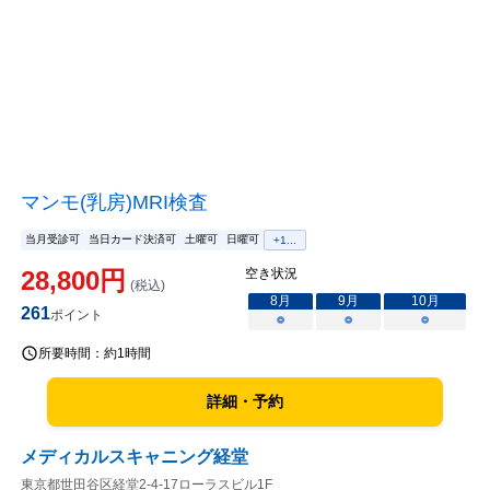
マンモ(乳房)MRI検査
当月受診可
当日カード決済可
土曜可
日曜可
+
1
...
28,800
円
空き状況
(税込)
8
月
9
月
10
月
261
ポイント
○
○
○
所要時間：
約1時間
詳細・予約
メディカルスキャニング経堂
東京都世田谷区経堂2-4-17ローラスビル1F