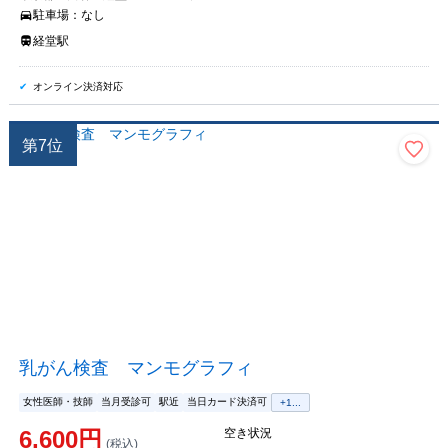
駐車場：
なし
経堂駅
オンライン決済対応
第
7
位
乳がん検査 マンモグラフィ
女性医師・技師
当月受診可
駅近
当日カード決済可
+
1
...
6,600
円
空き状況
(税込)