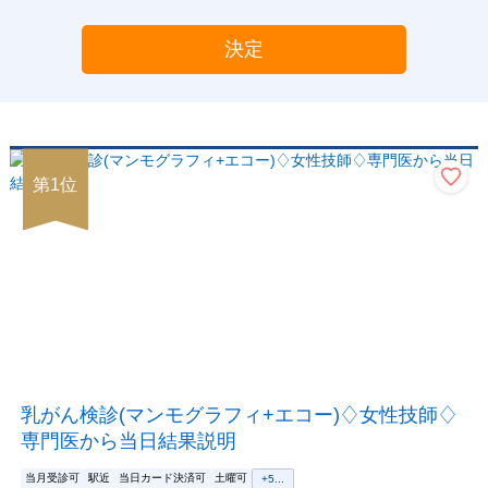
決定
第
1
位
乳がん検診(マンモグラフィ+エコー)♢女性技師♢
専門医から当日結果説明
当月受診可
駅近
当日カード決済可
土曜可
+
5
...