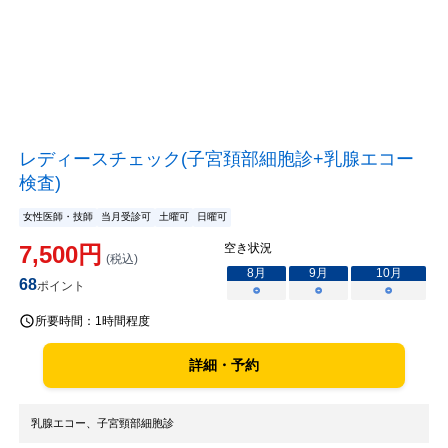
レディースチェック(子宮頚部細胞診+乳腺エコー
検査)
女性医師・技師
当月受診可
土曜可
日曜可
7,500
円
空き状況
(税込)
8
月
9
月
10
月
68
ポイント
○
○
○
所要時間：
1時間程度
詳細・予約
乳腺エコー、子宮頸部細胞診