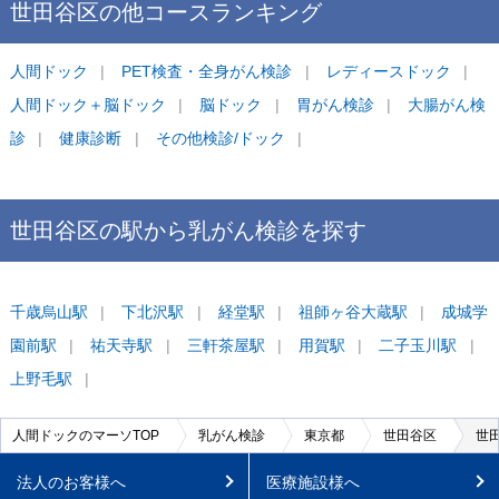
世田谷区
の他コース
ランキング
人間ドック
PET検査・全身がん検診
レディースドック
人間ドック＋脳ドック
脳ドック
胃がん検診
大腸がん検
診
健康診断
その他検診/ドック
世田谷区
の駅から
乳がん検診を
探す
千歳烏山
駅
下北沢
駅
経堂
駅
祖師ヶ谷大蔵
駅
成城学
園前
駅
祐天寺
駅
三軒茶屋
駅
用賀
駅
二子玉川
駅
上野毛
駅
人間ドックのマーソTOP
乳がん検診
東京都
世田谷区
世
法人のお客様へ
医療施設様へ