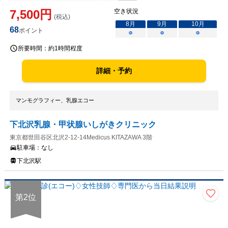
7,500
円
空き状況
(税込)
8
月
9
月
10
月
68
ポイント
○
○
○
所要時間：
約1時間程度
詳細・予約
マンモグラフィー、乳腺エコー
下北沢乳腺・甲状腺いしがきクリニック
東京都世田谷区北沢2-12-14Medicus KITAZAWA 3階
駐車場：
なし
下北沢駅
第
2
位