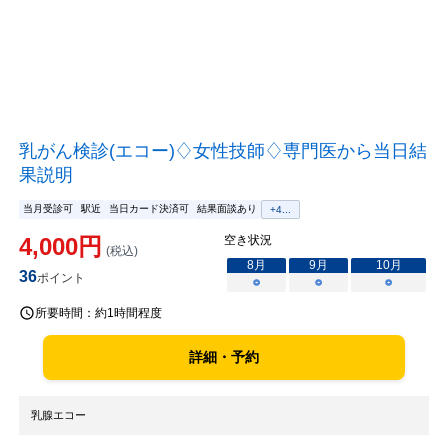
乳がん検診(エコー)♢女性技師♢専門医から当日結
果説明
当月受診可
駅近
当日カード決済可
結果面談あり
+
4
...
4,000
円
空き状況
(税込)
8
月
9
月
10
月
36
ポイント
○
○
○
所要時間：
約1時間程度
詳細・予約
乳腺エコー