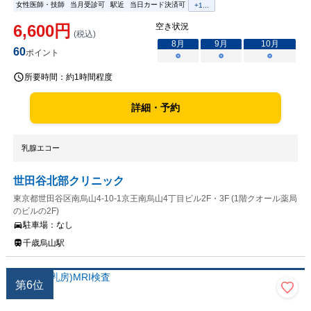
女性医師・技師
当月受診可
駅近
当日カード決済可
+
1
...
6,600
円
空き状況
(税込)
8
月
9
月
10
月
60
ポイント
○
○
○
所要時間：
約1時間程度
詳細・予約
乳腺エコー
世田谷北部クリニック
東京都世田谷区南烏山4-10-1京王南烏山4丁目ビル2F・3F (1階クオール薬局
のビルの2F)
駐車場：
なし
千歳烏山駅
第
6
位