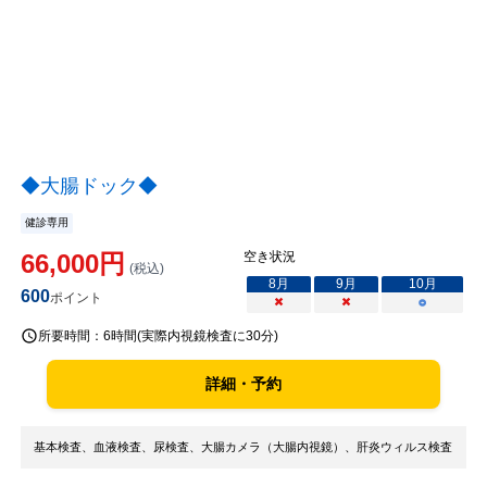
◆大腸ドック◆
健診専用
66,000
円
空き状況
(税込)
8
月
9
月
10
月
600
ポイント
×
×
○
所要時間：
6時間(実際内視鏡検査に30分)
詳細・予約
基本検査、血液検査、尿検査、大腸カメラ（大腸内視鏡）、肝炎ウィルス検査