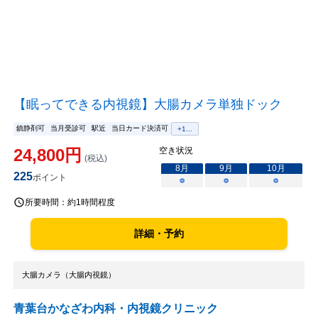
【眠ってできる内視鏡】大腸カメラ単独ドック
鎮静剤可
当月受診可
駅近
当日カード決済可
+
1
...
24,800
円
空き状況
(税込)
8
月
9
月
10
月
225
ポイント
○
○
○
所要時間：
約1時間程度
詳細・予約
大腸カメラ（大腸内視鏡）
青葉台かなざわ内科・内視鏡クリニック