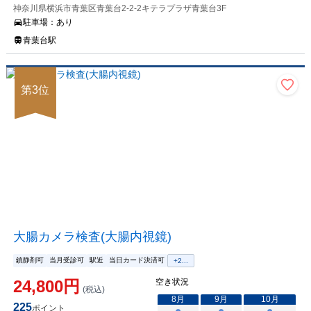
神奈川県横浜市青葉区青葉台2-2-2キテラプラザ青葉台3F
駐車場：
あり
青葉台駅
第
3
位
大腸カメラ検査(大腸内視鏡)
鎮静剤可
当月受診可
駅近
当日カード決済可
+
2
...
24,800
円
空き状況
(税込)
8
月
9
月
10
月
225
ポイント