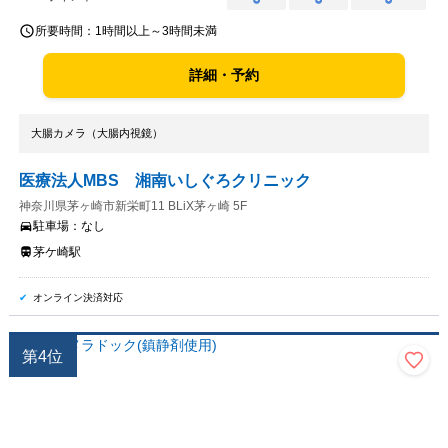
○
○
○
所要時間：
1時間以上～3時間未満
詳細・予約
大腸カメラ（大腸内視鏡）
医療法人MBS 湘南いしぐろクリニック
神奈川県茅ヶ崎市新栄町11 BLiX茅ヶ崎 5F
駐車場：
なし
茅ケ崎駅
オンライン決済対応
第
4
位