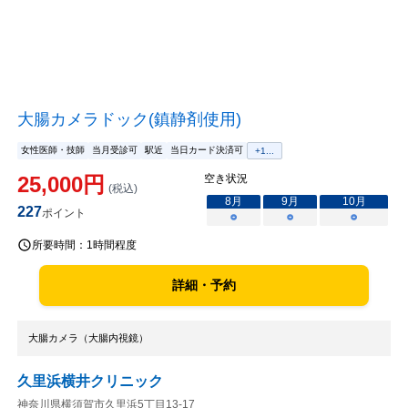
大腸カメラドック(鎮静剤使用)
女性医師・技師
当月受診可
駅近
当日カード決済可
+
1
...
25,000
円
空き状況
(税込)
8
月
9
月
10
月
227
ポイント
○
○
○
所要時間：
1時間程度
詳細・予約
大腸カメラ（大腸内視鏡）
久里浜横井クリニック
神奈川県横須賀市久里浜5丁目13-17