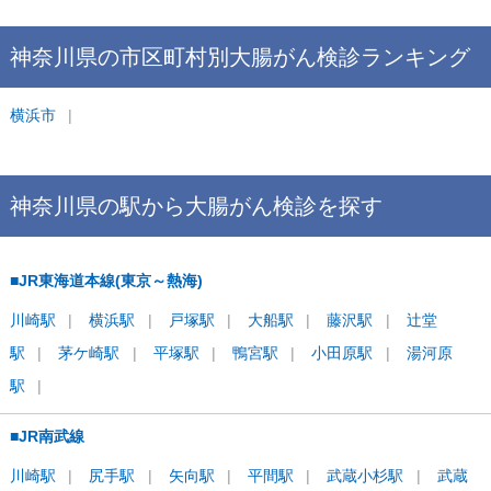
神奈川県
の市区町村別
大腸がん検診
ランキング
横浜市
神奈川県
の駅から
大腸がん検診を
探す
■JR東海道本線(東京～熱海)
川崎
駅
横浜
駅
戸塚
駅
大船
駅
藤沢
駅
辻堂
駅
茅ケ崎
駅
平塚
駅
鴨宮
駅
小田原
駅
湯河原
駅
■JR南武線
川崎
駅
尻手
駅
矢向
駅
平間
駅
武蔵小杉
駅
武蔵