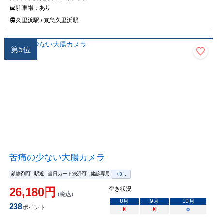
駐車場：
あり
久里浜駅 / 京急久里浜駅
第
5
位
苦痛の少ない大腸カメラ
鎮静剤可
駅近
当日カード決済可
健診専用
+
3
...
26,180
円
空き状況
(税込)
8
月
9
月
10
月
238
ポイント
×
×
○