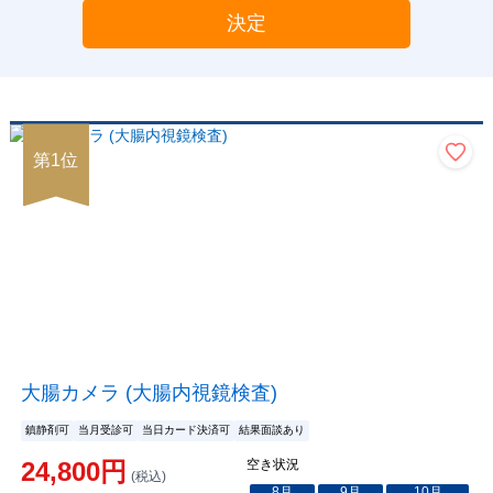
決定
第
1
位
大腸カメラ (大腸内視鏡検査)
鎮静剤可
当月受診可
当日カード決済可
結果面談あり
24,800
円
空き状況
(税込)
8
月
9
月
10
月