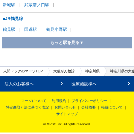
新城
駅
武蔵溝ノ口
駅
■JR鶴見線
鶴見
駅
国道
駅
鶴見小野
駅
もっと駅を見る▼
■JR横浜線
東神奈川
駅
菊名
駅
新横浜
駅
中山
駅
十日市場
駅
橋
人間ドックのマーソTOP
大腸がん検診
神奈川県
神奈川県の大腸
本
駅
法人のお客様へ
医療施設様へ
■JR根岸線
マーソについて
利用規約
プライバシーポリシー
横浜
駅
大船
駅
桜木町
駅
関内
駅
根岸
駅
本郷台
特定商取引法に基づく表記
お問い合わせ
会社概要
掲載について
サイトマップ
駅
© MRSO Inc. All rights reserved.
■JR横須賀線