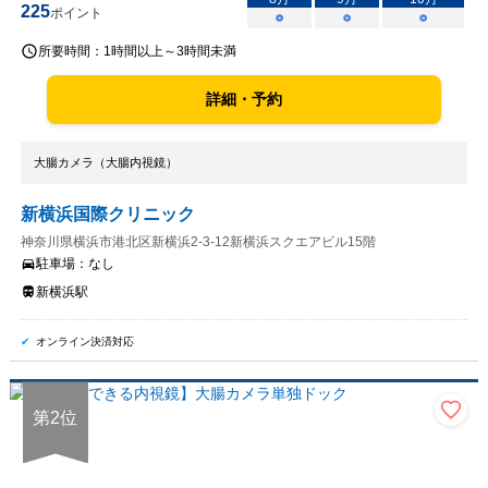
225
ポイント
○
○
○
所要時間：
1時間以上～3時間未満
詳細・予約
大腸カメラ（大腸内視鏡）
新横浜国際クリニック
神奈川県横浜市港北区新横浜2-3-12新横浜スクエアビル15階
駐車場：
なし
新横浜駅
オンライン決済対応
第
2
位