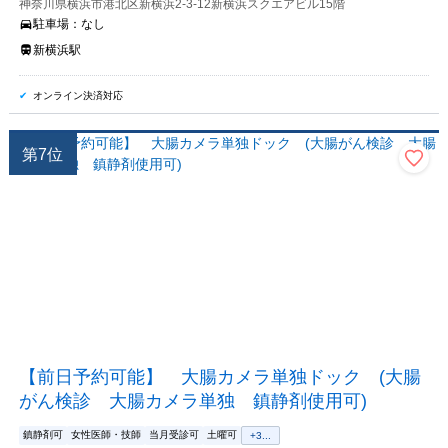
神奈川県横浜市港北区新横浜2-3-12新横浜スクエアビル15階
駐車場：
なし
新横浜駅
オンライン決済対応
第
7
位
【前日予約可能】 大腸カメラ単独ドック (大腸
がん検診 大腸カメラ単独 鎮静剤使用可)
鎮静剤可
女性医師・技師
当月受診可
土曜可
+
3
...