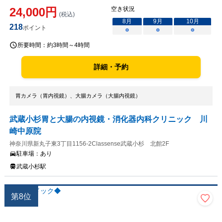
24,000
円
空き状況
(税込)
8
月
9
月
10
月
218
ポイント
○
○
○
所要時間：
約3時間～4時間
詳細・予約
胃カメラ（胃内視鏡）、大腸カメラ（大腸内視鏡）
武蔵小杉胃と大腸の内視鏡・消化器内科クリニック 川
崎中原院
神奈川県新丸子東3丁目1156-2Classense武蔵小杉 北館2F
駐車場：
あり
武蔵小杉駅
第
8
位