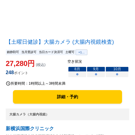
【土曜日健診】大腸カメラ (大腸内視鏡検査)
鎮静剤可
当月受診可
当日カード決済可
土曜可
+
1
...
27,280
円
空き状況
(税込)
8
月
9
月
10
月
248
ポイント
○
○
○
所要時間：
1時間以上～3時間未満
詳細・予約
大腸カメラ（大腸内視鏡）
新横浜国際クリニック