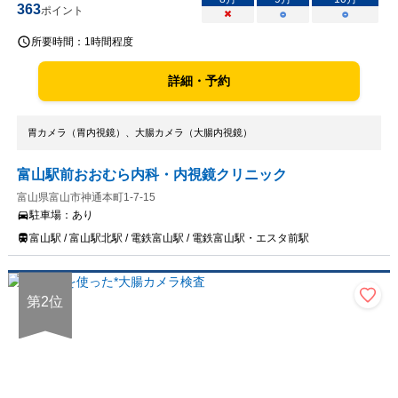
363
ポイント
×
○
○
所要時間：
1時間程度
詳細・予約
胃カメラ（胃内視鏡）、大腸カメラ（大腸内視鏡）
富山駅前おおむら内科・内視鏡クリニック
富山県富山市神通本町1-7-15
駐車場：
あり
富山駅 / 富山駅北駅 / 電鉄富山駅 / 電鉄富山駅・エスタ前駅
第
2
位