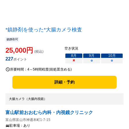
*鎮静剤を使った*大腸カメラ検査
鎮静剤可
25,000
円
空き状況
(税込)
8
月
9
月
10
月
227
ポイント
×
○
○
所要時間：
4～5時間程度(前処置含める)
詳細・予約
大腸カメラ（大腸内視鏡）
富山駅前おおむら内科・内視鏡クリニック
富山県富山市神通本町1-7-15
駐車場：
あり