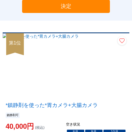
決定
第
1
位
*鎮静剤を使った*胃カメラ+大腸カメラ
鎮静剤可
40,000
円
空き状況
(税込)
8
月
9
月
10
月