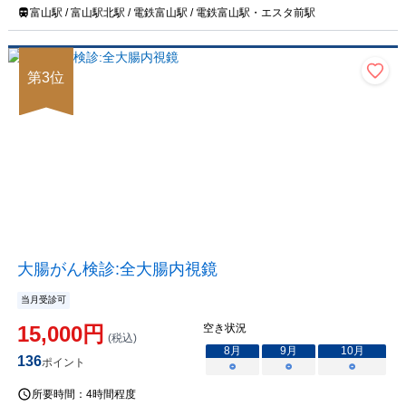
富山駅 / 富山駅北駅 / 電鉄富山駅 / 電鉄富山駅・エスタ前駅
第
3
位
大腸がん検診:全大腸内視鏡
当月受診可
15,000
円
空き状況
(税込)
8
月
9
月
10
月
136
ポイント
○
○
○
所要時間：
4時間程度