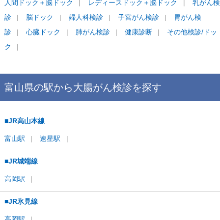
人間ドック＋脳ドック
レディースドック＋脳ドック
乳がん検
診
脳ドック
婦人科検診
子宮がん検診
胃がん検
診
心臓ドック
肺がん検診
健康診断
その他検診/ドッ
ク
富山県
の駅から
大腸がん検診を
探す
■JR高山本線
富山
駅
速星
駅
■JR城端線
高岡
駅
■JR氷見線
高岡
駅