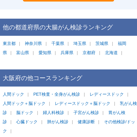
他の都道府県の
大腸がん検診
ランキング
東京都
神奈川県
千葉県
埼玉県
茨城県
福岡
県
富山県
愛知県
兵庫県
京都府
北海道
大阪府
の他コース
ランキング
人間ドック
PET検査・全身がん検診
レディースドック
人間ドック＋脳ドック
レディースドック＋脳ドック
乳がん検
診
脳ドック
婦人科検診
子宮がん検診
胃がん検
診
心臓ドック
肺がん検診
健康診断
その他検診/ドッ
ク