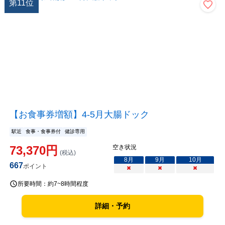
第
11
位
【お食事券増額】4-5月大腸ドック
駅近
食事・食事券付
健診専用
73,370
円
空き状況
(税込)
8
月
9
月
10
月
667
ポイント
×
×
×
所要時間：
約7~8時間程度
詳細・予約