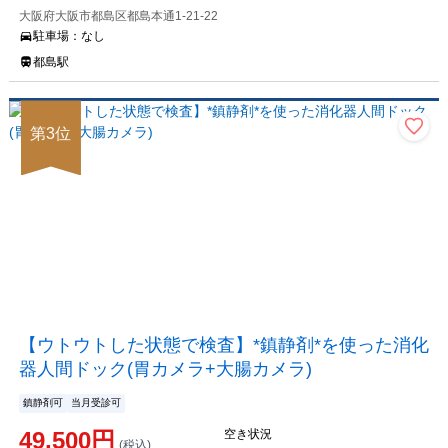
大阪府大阪市都島区都島本通1-21-22
駐車場：
なし
都島駅
第
3
位
【ウトウトした状態で検査】*鎮静剤*を使った消化
器人間ドック(胃カメラ+大腸カメラ)
鎮静剤可
当月受診可
49,500
円
空き状況
(税込)