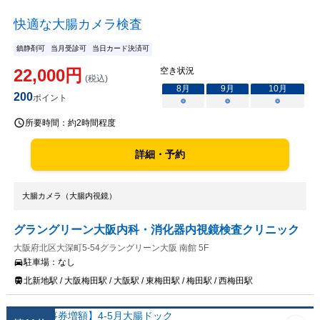
快適な大腸カメラ検査
鎮静剤可
当月受診可
当日カード決済可
22,000
円
空き状況
(税込)
8
月
9
月
10
月
200
ポイント
○
○
○
所要時間：
約2時間程度
詳細・予約
大腸カメラ（大腸内視鏡）
グラングリーン大阪内科・消化器内視鏡検査クリニック
大阪府北区大深町5-54グラングリーン大阪 南館 5F
駐車場：
なし
北新地駅 / 大阪梅田駅 / 大阪駅 / 東梅田駅 / 梅田駅 / 西梅田駅