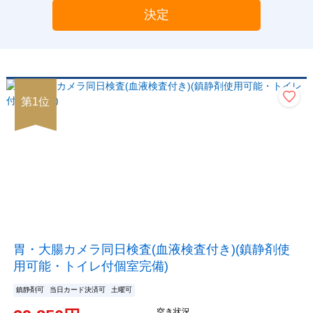
決定
第
1
位
胃・大腸カメラ同日検査(血液検査付き)(鎮静剤使
用可能・トイレ付個室完備)
鎮静剤可
当日カード決済可
土曜可
空き状況