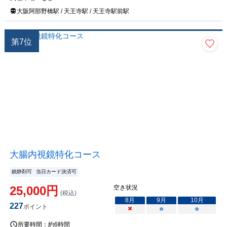
大阪阿部野橋駅 / 天王寺駅 / 天王寺駅前駅
第
7
位
大腸内視鏡特化コース
鎮静剤可
当日カード決済可
25,000
円
空き状況
(税込)
8
月
9
月
10
月
227
ポイント
×
○
○
所要時間：
約6時間