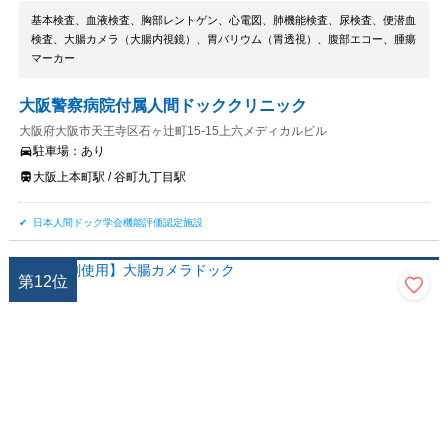
基本検査、血液検査、胸部レントゲン、心電図、肺機能検査、尿検査、便潜血
検査、大腸カメラ（大腸内視鏡）、胃バリウム（胃透視）、腹部エコー、腫瘍
マーカー
大阪警察病院付属人間ドッククリニック
大阪府大阪市天王寺区石ヶ辻町15-15上六メディカルビル
駐車場：
あり
大阪上本町駅 / 谷町九丁目駅
日本人間ドック学会機能評価認定施設
第
12
位