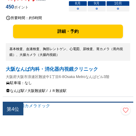
8
月
9
月
10
月
450
ポイント
○
○
○
所要時間：
約5時間
詳細・予約
基本検査、血液検査、胸部レントゲン、心電図、尿検査、胃カメラ（胃内視
鏡）、大腸カメラ（大腸内視鏡）
大阪なんば内科・消化器内視鏡クリニック
大阪府大阪市浪速区難波中1丁目6-8Osaka Metroなんばビル3階
駐車場：
なし
なんば駅 / 大阪難波駅 / ＪＲ難波駅
第
4
位