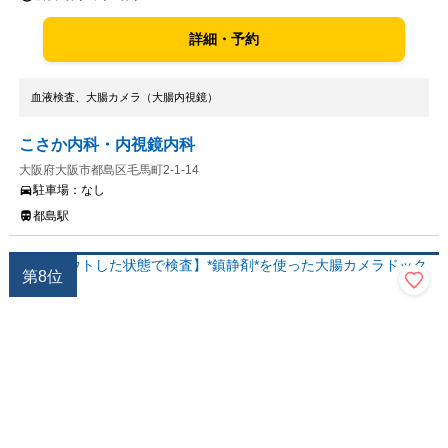
詳細・予約
血液検査、大腸カメラ（大腸内視鏡）
こさか内科・内視鏡内科
大阪府大阪市都島区毛馬町2-1-14
駐車場：
なし
都島駅
第
8
位