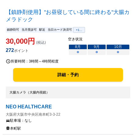
【鎮静剤使用】''お昼寝している間に終わる''大腸カ
メラドック
鎮静剤可
当月受診可
駅近
当日カード決済可
+
1
...
30,000
円
空き状況
(税込)
8
月
9
月
10
月
272
ポイント
○
○
○
所要時間：
3時間～4時間程度
詳細・予約
大腸カメラ（大腸内視鏡）
NEO HEALTHCARE
大阪府大阪市中央区南本町3-3-22
駐車場：
なし
本町駅