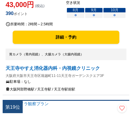
43,000
円
空き状況
(税込)
8
月
9
月
10
月
390
ポイント
○
○
○
所要時間：
2時間～2.5時間
詳細・予約
胃カメラ（胃内視鏡）、大腸カメラ（大腸内視鏡）
天王寺やすえ消化器内科・内視鏡クリニック
大阪府大阪市天王寺区堀越町11-11天王寺ガーデンスクエア3F
駐車場：
なし
大阪阿部野橋駅 / 天王寺駅 / 天王寺駅前駅
第
19
位