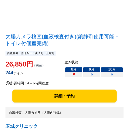
大腸カメラ検査(血液検査付き)(鎮静剤使用可能・
トイレ付個室完備)
鎮静剤可
当日カード決済可
土曜可
26,850
円
空き状況
(税込)
8
月
9
月
10
月
244
ポイント
×
○
○
所要時間：
4～6時間程度
詳細・予約
血液検査、大腸カメラ（大腸内視鏡）
玉城クリニック