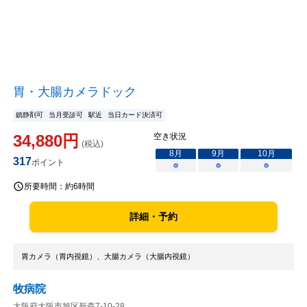
胃・大腸カメラドック
鎮静剤可
当月受診可
駅近
当日カード決済可
34,880
円
空き状況
(税込)
8
月
9
月
10
月
317
ポイント
○
○
○
所要時間：
約6時間
詳細・予約
胃カメラ（胃内視鏡）、大腸カメラ（大腸内視鏡）
牧病院
大阪府大阪市旭区新森7-10-28