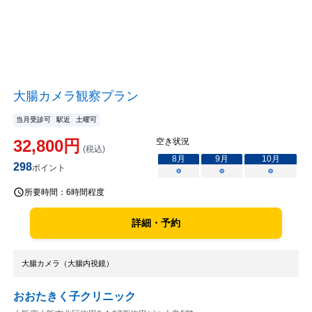
大腸カメラ観察プラン
当月受診可
駅近
土曜可
32,800
円
空き状況
(税込)
8
月
9
月
10
月
298
ポイント
○
○
○
所要時間：
6時間程度
詳細・予約
大腸カメラ（大腸内視鏡）
おおたきく子クリニック