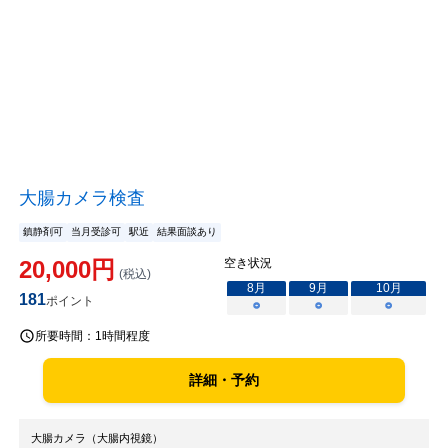
大腸カメラ検査
鎮静剤可
当月受診可
駅近
結果面談あり
20,000
円
空き状況
(税込)
8
月
9
月
10
月
181
ポイント
○
○
○
所要時間：
1時間程度
詳細・予約
大腸カメラ（大腸内視鏡）