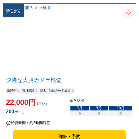
第
15
位
快適な大腸カメラ検査
鎮静剤可
当月受診可
駅近
当日カード決済可
22,000
円
空き状況
(税込)
8
月
9
月
10
月
200
ポイント
○
○
○
所要時間：
約2時間程度
詳細・予約