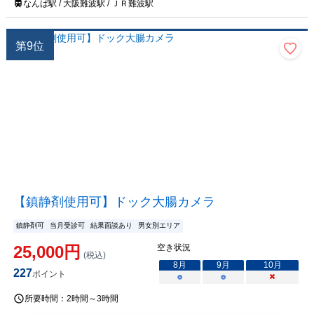
なんば駅 / 大阪難波駅 / ＪＲ難波駅
第
9
位
【鎮静剤使用可】ドック大腸カメラ
鎮静剤可
当月受診可
結果面談あり
男女別エリア
25,000
円
空き状況
(税込)
8
月
9
月
10
月
227
ポイント
○
○
×
所要時間：
2時間～3時間