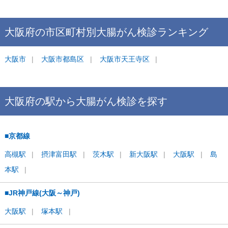
大阪府
の市区町村別
大腸がん検診
ランキング
大阪市
大阪市都島区
大阪市天王寺区
大阪府
の駅から
大腸がん検診を
探す
■京都線
高槻
駅
摂津富田
駅
茨木
駅
新大阪
駅
大阪
駅
島
本
駅
■JR神戸線(大阪～神戸)
大阪
駅
塚本
駅