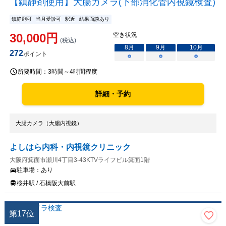
【鎮静剤使用】大腸カメラ(下部消化管内視鏡検査)
鎮静剤可
当月受診可
駅近
結果面談あり
30,000
円
空き状況
(税込)
8
月
9
月
10
月
272
ポイント
○
○
○
所要時間：
3時間～4時間程度
詳細・予約
大腸カメラ（大腸内視鏡）
よしはら内科・内視鏡クリニック
大阪府箕面市瀬川4丁目3-43KTVライフビル箕面1階
駐車場：
あり
桜井駅 / 石橋阪大前駅
第
17
位