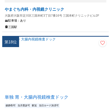
やまぐち内科・内視鏡クリニック
大阪府大阪市淀川区三国本町3丁目7番16号 三国本町クリニックビル2F
駐車場：
あり
三国駅
第
18
位
単独 胃・大腸内視鏡検査ドック
鎮静剤可
当月受診可
駅近
当日カード決済可