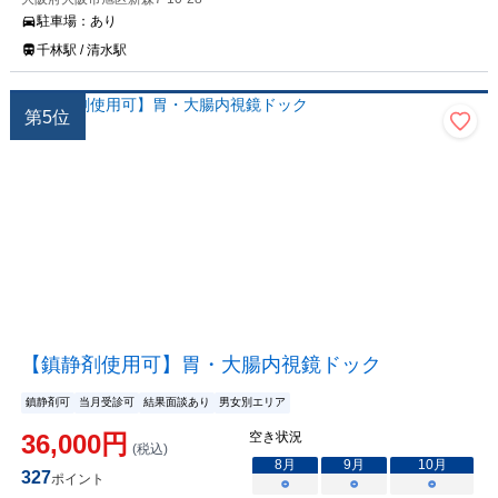
駐車場：
あり
千林駅 / 清水駅
第
5
位
【鎮静剤使用可】胃・大腸内視鏡ドック
鎮静剤可
当月受診可
結果面談あり
男女別エリア
36,000
円
空き状況
(税込)
8
月
9
月
10
月
327
ポイント
○
○
○