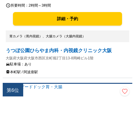
所要時間：
2時間～3時間
詳細・予約
胃カメラ（胃内視鏡）、大腸カメラ（大腸内視鏡）
うつぼ公園ひらやま内科・内視鏡クリニック大阪
大阪府大阪府大阪市西区京町堀2丁目13-8岡崎ビル1階
駐車場：
あり
本町駅 / 阿波座駅
第
6
位