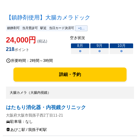
【鎮静剤使用】大腸カメラドック
鎮静剤可
当月受診可
駅近
当日カード決済可
+
1
...
24,000
円
空き状況
(税込)
8
月
9
月
10
月
218
ポイント
○
○
○
所要時間：
2時間～3時間
詳細・予約
大腸カメラ（大腸内視鏡）
はたもり消化器・内視鏡クリニック
大阪府大阪市我孫子西2丁目11-21
駐車場：
なし
あびこ駅 / 我孫子町駅