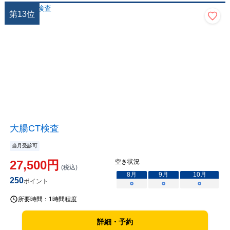
第
13
位
大腸CT検査
当月受診可
27,500
円
空き状況
(税込)
8
月
9
月
10
月
250
ポイント
○
○
○
所要時間：
1時間程度
詳細・予約