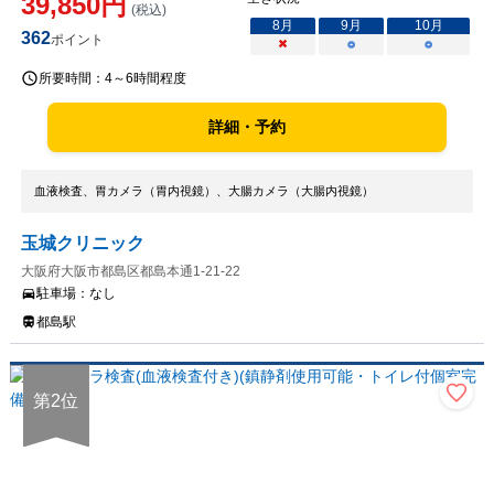
39,850
円
(税込)
8
月
9
月
10
月
362
ポイント
×
○
○
所要時間：
4～6時間程度
詳細・予約
血液検査、胃カメラ（胃内視鏡）、大腸カメラ（大腸内視鏡）
玉城クリニック
大阪府大阪市都島区都島本通1-21-22
駐車場：
なし
都島駅
第
2
位