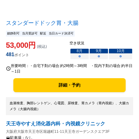
スタンダードドック胃・大腸
鎮静剤可
当月受診可
駅近
当日カード決済可
53,000
円
空き状況
(税込)
8
月
9
月
10
月
481
ポイント
○
○
○
所要時間：
・自宅下剤の場合:約2時間～3時間 ・院内下剤の場合:約半日
～1日
詳細・予約
血液検査、胸部レントゲン、心電図、尿検査、胃カメラ（胃内視鏡）、大腸カ
メラ（大腸内視鏡）
天王寺やすえ消化器内科・内視鏡クリニック
大阪府大阪市天王寺区堀越町11-11天王寺ガーデンスクエア3F
駐車場：
なし