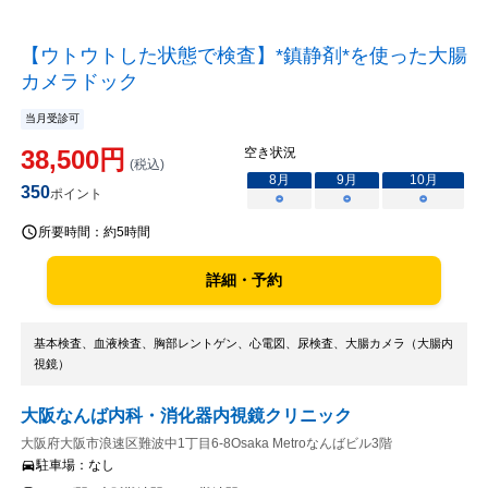
【ウトウトした状態で検査】*鎮静剤*を使った大腸
カメラドック
当月受診可
38,500
円
空き状況
(税込)
8
月
9
月
10
月
350
ポイント
○
○
○
所要時間：
約5時間
詳細・予約
基本検査、血液検査、胸部レントゲン、心電図、尿検査、大腸カメラ（大腸内
視鏡）
大阪なんば内科・消化器内視鏡クリニック
大阪府大阪市浪速区難波中1丁目6-8Osaka Metroなんばビル3階
駐車場：
なし