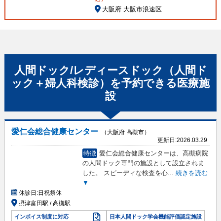
大阪府 大阪市浪速区
人間ドック/レディースドック（人間ド
ック＋婦人科検診）
を予約できる
医療施
設
愛仁会総合健康センター
（大阪府 高槻市）
更新日:
2026.03.29
特徴
愛仁会総合健康センターは、高槻病院
の人間ドック専門の施設として設立されま
した。 スピーディな検査を心
...
続きを読む
▼
休診日:
日祝祭休
摂津富田駅 / 高槻駅
インボイス制度に対応
日本人間ドック学会機能評価認定施設