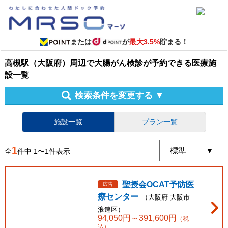
または
が
最大3.5%
貯まる！
高槻駅（大阪府）周辺
で
大腸がん検診
が予約できる
医療施
設
一覧
検索条件を変更する
▼
施設一覧
プラン一覧
1
全
件中
1
〜
1
件表示
聖授会OCAT予防医
広告
療センター
（
大阪府
大阪市
浪速区
）
94,050
円～
391,600
円
（税
込）