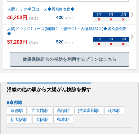
人間ドック半日コース◆胃X線検査◆
8
月
9
月
10
月
46,200
円
420
（税込）
ポイント
×
×
×
人間ドックCTコース(胸部CT・腹部CT・内臓脂肪CT)◆胃X線検査
◆
8
月
9
月
10
月
57,200
円
520
（税込）
ポイント
×
×
×
健康保険組合の補助を利用するプランはこちら
沿線の他の駅から
大腸がん検診を
探す
■京都線
京都
駅
西大路
駅
高槻
駅
摂津富田
駅
茨木
駅
新大阪
駅
大阪
駅
島本
駅