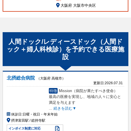
大阪府 大阪市中央区
人間ドック/レディースドック（人間ド
ック＋婦人科検診）
を予約できる
医療施
設
北摂総合病院
（大阪府 高槻市）
更新日:
2026.07.31
特徴
Mission（病院が果たすべき使命）
最高の医療を実現し、地域の人々に安心と
満足を与えます
...
続きを読む▼
休診日:
日曜・祝日・年末年始
摂津富田駅 / 総持寺駅
インボイス制度に対応