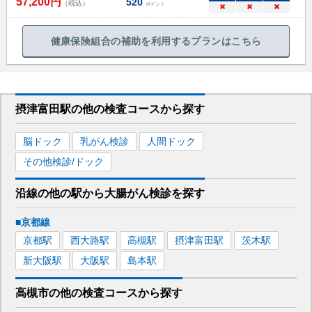
57,200
円
520
（税込）
ポイント
×
×
×
健康保険組合の補助を利用するプランはこちら
摂津富田駅
の
他の
検査コースから探す
脳ドック
乳がん検診
人間ドック
その他検診/ドック
沿線の他の駅から
大腸がん検診を
探す
■京都線
京都
駅
西大路
駅
高槻
駅
摂津富田
駅
茨木
駅
新大阪
駅
大阪
駅
島本
駅
高槻市
の
他の
検査コースから探す