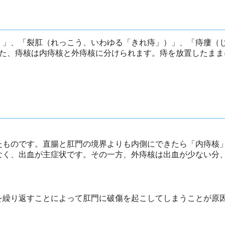
）」、「裂肛（れっこう、いわゆる「きれ痔」）」、「痔瘻（
また、痔核は内痔核と外痔核に分けられます。痔を放置したまま
たものです。直腸と肛門の境界よりも内側にできたら「内痔核
なく、出血が主症状です。その一方、外痔核は出血が少ない分
を繰り返すことによって肛門に破傷を起こしてしまうことが原