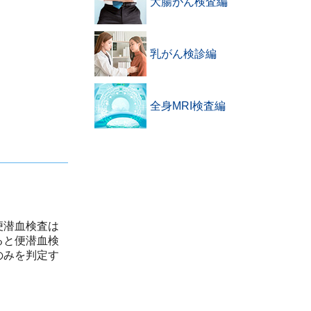
大腸がん検査編
乳がん検診編
全身MRI検査編
便潜血検査は
ると便潜血検
のみを判定す