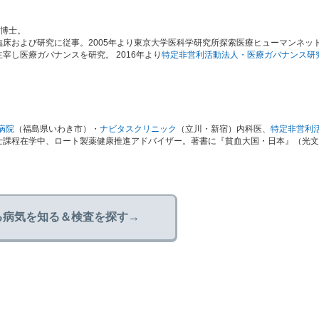
学博士。
床および研究に従事。2005年より東京大学医科学研究所探索医療ヒューマンネッ
し医療ガバナンスを研究。 2016年より
特定非営利活動法人・医療ガバナンス研
病院
（福島県いわき市）・
ナビタスクリニック
（立川・新宿）内科医、
特定非営利
士課程在学中、ロート製薬健康推進アドバイザー。著書に『貧血大国・日本』（光文
る病気を知る＆検査を探す→