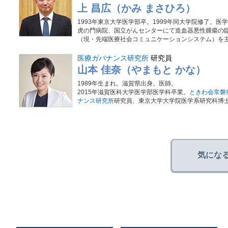
上 昌広（かみ まさひろ）
1993年東京大学医学部卒。1999年同大学院修了。医
虎の門病院、国立がんセンターにて造血器悪性腫瘍の臨
（現・先端医療社会コミュニケーションシステム）を主宰
医療ガバナンス研究所
研究員
山本 佳奈（やまもと かな）
1989年生まれ。滋賀県出身。医師。
2015年滋賀医科大学医学部医学科卒業。
ときわ会常磐
ナンス研究所
研究員、東京大学大学院医学系研究科博
気にな