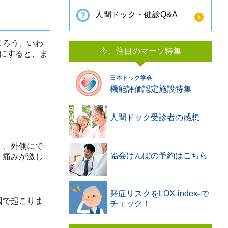
人間ドック・健診Q&A
じろう、いわ
今、注目のマーソ特集
にすると、ま
日本ドック学会
機能評価認定施設特集
人間ドック受診者の感想
」、外側にで
協会けんぽの予約はこちら
、痛みが激し
発症リスクをLOX-index
で
®️
因で起こりま
チェック！