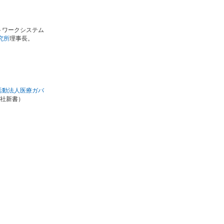
トワークシステム
究所
理事長。
活動法人医療ガバ
社新書）