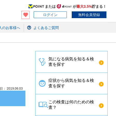
または
が
最大3.5%
貯まる！
ログイン
無料会員登録
人のお客様へ
よくあるご質問
気になる病気を知る＆検
査を探す
症状から病気を知る＆検
査を探す
： 2019.06.03
この検査は何のための検
査？