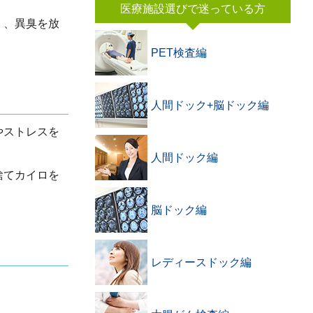
医療施設選びで迷っている方
く、異臭を放
PET検査編
人間ドック+脳ドック編
やストレスを
人間ドック編
捨てカイロを
脳ドック編
レディースドック編