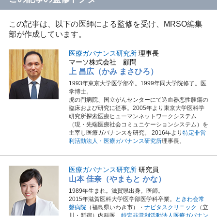
この記事は、以下の医師による監修を受け、MRSO編集
部が作成しています。
医療ガバナンス研究所
理事長
マーソ株式会社 顧問
上 昌広（かみ まさひろ）
1993年東京大学医学部卒。1999年同大学院修了。医
学博士。
虎の門病院、国立がんセンターにて造血器悪性腫瘍の
臨床および研究に従事。2005年より東京大学医科学
研究所探索医療ヒューマンネットワークシステム
（現・先端医療社会コミュニケーションシステム）を
主宰し医療ガバナンスを研究。 2016年より
特定非営
利活動法人・医療ガバナンス研究所
理事長。
医療ガバナンス研究所
研究員
山本 佳奈（やまもと かな）
1989年生まれ。滋賀県出身。医師。
2015年滋賀医科大学医学部医学科卒業。
ときわ会常
磐病院
（福島県いわき市）・
ナビタスクリニック
（立
川・新宿）内科医、
特定非営利活動法人医療ガバナン