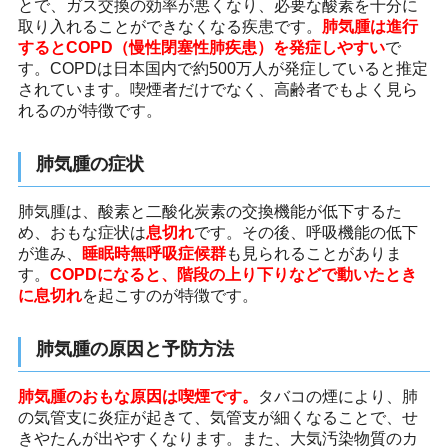
とで、ガス交換の効率が悪くなり、必要な酸素を十分に
取り入れることができなくなる疾患です。
肺気腫は進行
するとCOPD（慢性閉塞性肺疾患）を発症しやすい
で
す。COPDは日本国内で約500万人が発症していると推定
されています。喫煙者だけでなく、高齢者でもよく見ら
れるのが特徴です。
肺気腫の症状
肺気腫は、酸素と二酸化炭素の交換機能が低下するた
め、おもな症状は
息切れ
です。その後、呼吸機能の低下
が進み、
睡眠時無呼吸症候群
も見られることがありま
す。
COPDになると、階段の上り下りなどで動いたとき
に息切れ
を起こすのが特徴です。
肺気腫の原因と予防方法
肺気腫のおもな原因は喫煙です。
タバコの煙により、肺
の気管支に炎症が起きて、気管支が細くなることで、せ
きやたんが出やすくなります。また、大気汚染物質のカ