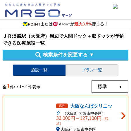
または
が
最大3.5%
貯まる！
ＪＲ淡路駅（大阪府）周辺
で
人間ドック＋脳ドック
が予約
できる
医療施設
一覧
検索条件を変更する
▼
施設一覧
プラン一覧
1
全
件中
1
〜
1
件表示
大阪なんばクリニッ
広告
ク
（
大阪府
大阪市中央区
）
33,000
円～
127,100
円
（税
込）
大阪府 大阪市中央区