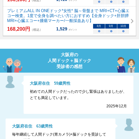
（税込）
ポイント
○
○
○
プレミアムALL IN ONEドック*女性* 脳～骨盤まで MRI+CT+心臓エ
コー検査。1度で全身を調べたい方におすすめ【全身ドック+肝胆膵
MRI+心臓エコー+腫瘍マーカー/一般採血あり】
8
月
9
月
10
月
168,200
円
1,529
（税込）
ポイント
○
○
○
大阪府
の
人間ドック＋脳ドック
受診者の感想
大阪府
在住
59
歳
男性
初めての人間ドックだったので少し緊張はありましたが、
とても満足しています。
2025年12月
大阪府
在住
63
歳
男性
毎年継続して人間ドック(胃カメラ)+脳ドックを受診して