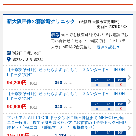
新大阪画像の森診断クリニック
（大阪府 大阪市東淀川区）
更新日:
2026.07.03
特徴
当日でも検査可能ですのでお電話でお
問い合わせください。当院では、1.5T（テ
スラ）MRIを2台完備し
...
続きを読む▼
休診日:
日曜、祝日
淡路駅 / ＪＲ淡路駅
【土曜受診可能】迷ったらまずはこちら スタンダードALL IN ON
Eドック*女性*
8
月
9
月
10
月
94,200
円
856
（税込）
ポイント
○
○
×
【土曜受診可能】迷ったらまずはこちら スタンダードALL IN ON
Eドック*男性*
8
月
9
月
10
月
90,900
円
826
（税込）
ポイント
○
○
×
プレミアム ALL IN ONEドック*男性* 脳～骨盤まで MRI+CT+心臓
エコー検査。1度で全身を調べたい方におすすめ【全身ドック+肝胆
膵 MRI+心臓エコー+腫瘍マーカー/一般採血あり】
8
月
9
月
10
月
156,100
円
1,419