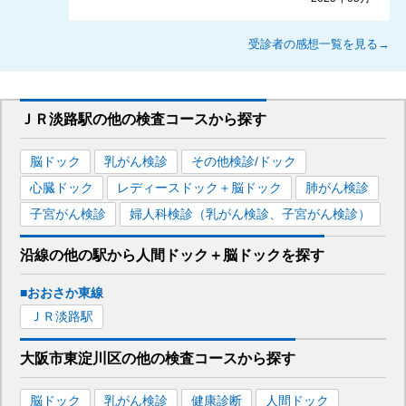
受診者の感想一覧を見る→
ＪＲ淡路駅
の
他の
検査コースから探す
脳ドック
乳がん検診
その他検診/ドック
心臓ドック
レディースドック＋脳ドック
肺がん検診
子宮がん検診
婦人科検診（乳がん検診、子宮がん検診）
沿線の他の駅から
人間ドック＋脳ドックを
探す
■おおさか東線
ＪＲ淡路
駅
大阪市東淀川区
の
他の
検査コースから探す
脳ドック
乳がん検診
健康診断
人間ドック