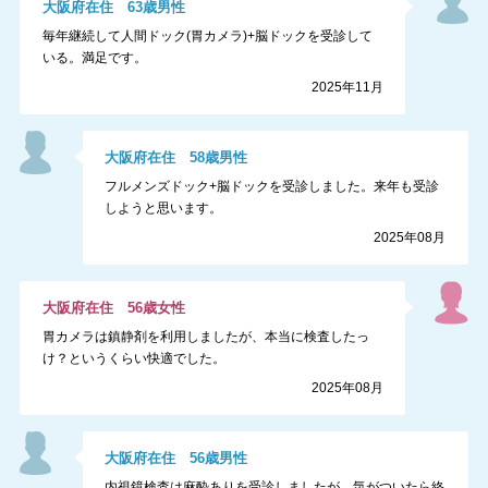
大阪府
在住
63
歳
男性
毎年継続して人間ドック(胃カメラ)+脳ドックを受診して
いる。満足です。
2025年11月
大阪府
在住
58
歳
男性
フルメンズドック+脳ドックを受診しました。来年も受診
しようと思います。
2025年08月
大阪府
在住
56
歳
女性
胃カメラは鎮静剤を利用しましたが、本当に検査したっ
け？というくらい快適でした。
2025年08月
大阪府
在住
56
歳
男性
内視鏡検査は麻酔ありを受診しましたが、気がついたら終