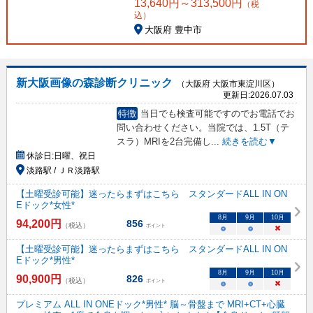
13,640
円～
313,500
円
（税
込）
大阪府 豊中市
新大阪画像の森診断クリニック
（大阪府 大阪市東淀川区）
更新日:
2026.07.03
特徴
当日でも検査可能ですのでお電話でお
問い合わせください。当院では、1.5T（テ
スラ）MRIを2台完備し
...
続きを読む▼
休診日:
日曜、祝日
淡路駅 / ＪＲ淡路駅
【土曜受診可能】迷ったらまずはこちら スタンダードALL IN ON
Eドック*女性*
8
月
9
月
10
月
94,200
円
856
（税込）
ポイント
○
○
×
【土曜受診可能】迷ったらまずはこちら スタンダードALL IN ON
Eドック*男性*
8
月
9
月
10
月
90,900
円
826
（税込）
ポイント
○
○
×
プレミアム ALL IN ONEドック*男性* 脳～骨盤まで MRI+CT+心臓