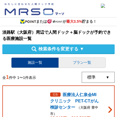
または
が
最大3.5%
貯まる！
淡路駅（大阪府）周辺
で
人間ドック＋脳ドック
が予約でき
る
医療施設
一覧
検索条件を変更する
▼
施設一覧
プラン一覧
1
全
件中
1
〜
1
件表示
医療法人仁泉会MI
広告
クリニック PET-CTがん
検診センター
（
大阪府
豊中
市
）