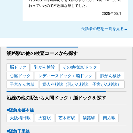
わっていたので不思議な感じでした。
2025年05月
受診者の感想一覧を見る→
淡路駅
の
他の
検査コースから探す
脳ドック
乳がん検診
その他検診/ドック
心臓ドック
レディースドック＋脳ドック
肺がん検診
子宮がん検診
婦人科検診（乳がん検診、子宮がん検診）
沿線の他の駅から
人間ドック＋脳ドックを
探す
■阪急京都本線
大阪梅田
駅
大宮
駅
茨木市
駅
淡路
駅
南方
駅
■阪急千里線