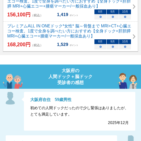
エコー検査。1度で全身を調べたい方におすすめ【全身ドック+肝胆
膵 MRI+心臓エコー+腫瘍マーカー/一般採血あり】
8
月
9
月
10
月
156,100
円
1,419
（税込）
ポイント
○
○
○
プレミアムALL IN ONEドック*女性* 脳～骨盤まで MRI+CT+心臓エ
コー検査。1度で全身を調べたい方におすすめ【全身ドック+肝胆膵
MRI+心臓エコー+腫瘍マーカー/一般採血あり】
8
月
9
月
10
月
168,200
円
1,529
（税込）
ポイント
○
○
○
大阪府
の
人間ドック＋脳ドック
受診者の感想
大阪府
在住
59
歳
男性
初めての人間ドックだったので少し緊張はありましたが、
とても満足しています。
2025年12月