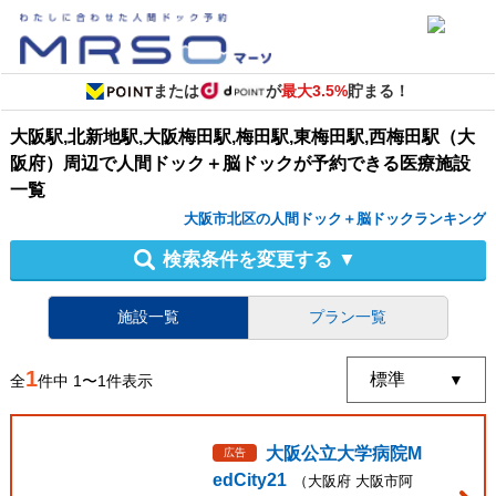
または
が
最大3.5%
貯まる！
大阪駅,北新地駅,大阪梅田駅,梅田駅,東梅田駅,西梅田駅（大
阪府）周辺
で
人間ドック＋脳ドック
が予約できる
医療施設
一覧
大阪市北区の人間ドック＋脳ドックランキング
検索条件を変更する
▼
施設一覧
プラン一覧
1
全
件中
1
〜
1
件表示
大阪公立大学病院M
広告
edCity21
（
大阪府
大阪市阿