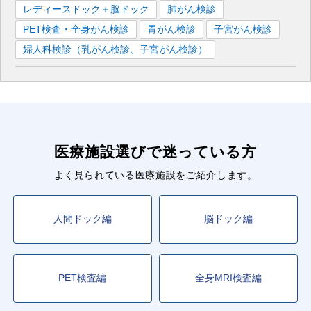
新大阪
駅
大阪
駅
尼崎
駅
レディースドック＋脳ドック
肺がん検診
PET検査・全身がん検診
胃がん検診
子宮がん検診
■阪急神戸本線
婦人科検診（乳がん検診、子宮がん検診）
大阪梅田
駅
神戸三宮
駅
夙川
駅
芦屋川
駅
王子公園
駅
春日野道
駅
中津
駅
■阪急宝塚本線
大阪梅田
駅
中津
駅
医療施設選びで迷っている方
■阪急京都本線
大阪梅田
駅
大宮
駅
茨木市
駅
淡路
駅
南方
駅
よく見られている医療施設をご紹介します。
■阪神本線
人間ドック編
脳ドック編
大阪梅田
駅
芦屋
駅
神戸三宮
駅
野田
駅
福島
駅
春日野道
駅
尼崎
駅
香櫨園
駅
■大阪メトロ御堂筋線
PET検査編
全身MRI検査編
新大阪
駅
梅田
駅
天王寺
駅
なんば
駅
西中島南方
駅
中津
駅