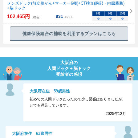
メンズドック(前立腺がん+マーカー6種)+CT検査(胸部・内臓脂肪)
+脳ドック
8
月
9
月
10
月
102,465
円
931
（税込）
ポイント
○
○
○
健康保険組合の補助を利用するプランはこちら
大阪府
の
人間ドック＋脳ドック
受診者の感想
大阪府
在住
59
歳
男性
初めての人間ドックだったので少し緊張はありましたが、
とても満足しています。
2025年12月
大阪府
在住
63
歳
男性