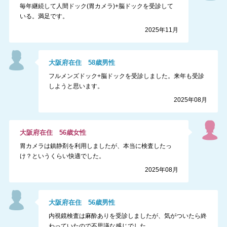
毎年継続して人間ドック(胃カメラ)+脳ドックを受診して
いる。満足です。
2025年11月
大阪府
在住
58
歳
男性
フルメンズドック+脳ドックを受診しました。来年も受診
しようと思います。
2025年08月
大阪府
在住
56
歳
女性
胃カメラは鎮静剤を利用しましたが、本当に検査したっ
け？というくらい快適でした。
2025年08月
大阪府
在住
56
歳
男性
内視鏡検査は麻酔ありを受診しましたが、気がついたら終
わっていたので不思議な感じでした。