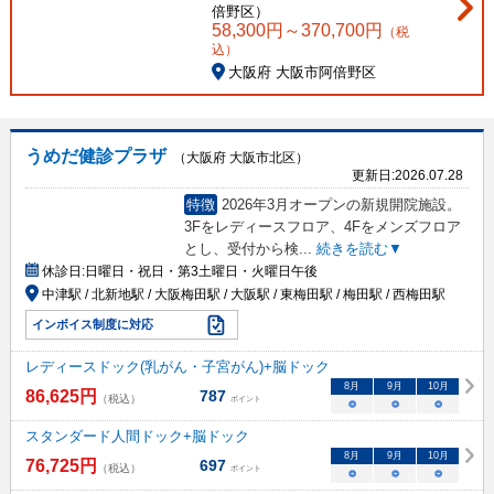
倍野区
）
58,300
円～
370,700
円
（税
込）
大阪府 大阪市阿倍野区
うめだ健診プラザ
（大阪府 大阪市北区）
更新日:
2026.07.28
特徴
2026年3月オープンの新規開院施設。
3Fをレディースフロア、4Fをメンズフロア
とし、受付から検
...
続きを読む▼
休診日:
日曜日・祝日・第3土曜日・火曜日午後
中津駅 / 北新地駅 / 大阪梅田駅 / 大阪駅 / 東梅田駅 / 梅田駅 / 西梅田駅
インボイス制度に対応
レディースドック(乳がん・子宮がん)+脳ドック
8
月
9
月
10
月
86,625
円
787
（税込）
ポイント
○
○
○
スタンダード人間ドック+脳ドック
8
月
9
月
10
月
76,725
円
697
（税込）
ポイント
○
○
○