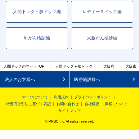
人間ドック＋脳ドック編
レディースドック編
■大阪メトロ谷町線
東梅田
駅
天王寺
駅
南森町
駅
天満橋
駅
守口
駅
■大阪メトロ四つ橋線
乳がん検診編
大腸がん検診編
西梅田
駅
なんば
駅
人間ドックのマーソTOP
人間ドック＋脳ドック
大阪府
大阪市
法人のお客様へ
医療施設様へ
マーソについて
利用規約
プライバシーポリシー
特定商取引法に基づく表記
お問い合わせ
会社概要
掲載について
サイトマップ
© MRSO Inc. All rights reserved.