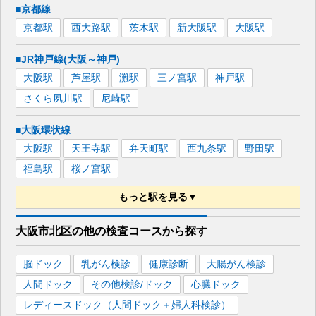
■京都線
京都
駅
西大路
駅
茨木
駅
新大阪
駅
大阪
駅
■JR神戸線(大阪～神戸)
大阪
駅
芦屋
駅
灘
駅
三ノ宮
駅
神戸
駅
さくら夙川
駅
尼崎
駅
■大阪環状線
大阪
駅
天王寺
駅
弁天町
駅
西九条
駅
野田
駅
福島
駅
桜ノ宮
駅
もっと駅を見る▼
■JR東西線
大阪市北区
の
他の
検査コースから探す
北新地
駅
新福島
駅
大阪城北詰
駅
大阪天満宮
駅
脳ドック
乳がん検診
健康診断
大腸がん検診
海老江
駅
尼崎
駅
人間ドック
その他検診/ドック
心臓ドック
■JR宝塚線
レディースドック（人間ドック＋婦人科検診）