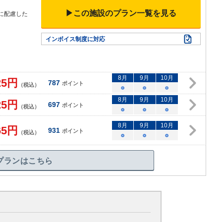
▶この施設のプラン一覧を見る
に配慮した
インボイス制度に対応
8
月
9
月
10
月
25
円
787
ポイント
（税込）
○
○
○
8
月
9
月
10
月
25
円
697
ポイント
（税込）
○
○
○
8
月
9
月
10
月
65
円
931
ポイント
（税込）
○
○
○
プランはこちら