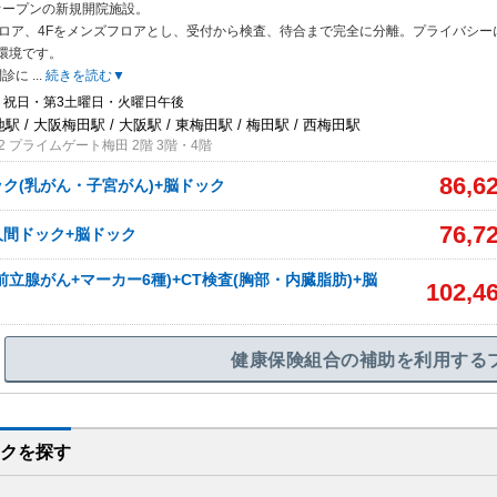
月オープンの新規開院施設。
フロア、4Fをメンズフロアとし、受付から検
査、待合まで完全に分離。プライバシー
環境です。
問診に
...
続きを読む▼
・祝日・第3土曜日・火曜日午後
駅 / 大阪梅田駅 / 大阪駅 / 東梅田駅 / 梅田駅 / 西梅田駅
2 プライムゲート梅田 2階 3階・4階
86,6
ク(乳がん・子宮がん)+脳ドック
76,7
人間ドック+脳ドック
前立腺がん+マーカー6種)+CT検査(胸部・内臓脂肪)+脳
102,4
健康保険組合の補助を利用する
クを
探す