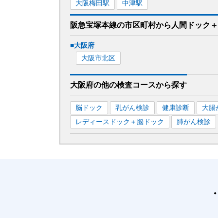
大阪梅田
駅
中津
駅
阪急宝塚本線
の市区町村から
人間ドック＋
■
大阪府
大阪市北区
大阪府
の
他の
検査コースから探す
脳ドック
乳がん検診
健康診断
大腸
レディースドック＋脳ドック
肺がん検診