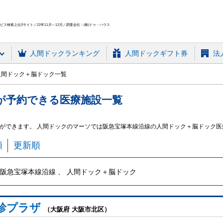
ス検索上位3サイト／22年11月～12月／調査会社：(株)ドゥ・ハウス
人間ドック
ランキング
人間ドックギフト券
法
人間ドック＋脳ドック一覧
が予約できる
医療施設
一覧
ができます。 人間ドックのマーソでは阪急宝塚本線沿線の人間ドック＋脳ドック
順
更新順
阪急宝塚本線沿線 、 人間ドック＋脳ドック
診プラザ
（大阪府 大阪市北区）