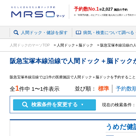
予約数No.1
2,027
※
施設の予約
※「年間予約数」のヒアリング調査 個人向け人間ドック予約サービ
人間ドック・健診を探す
病気・検査
について
調べる
人間ドックのマーソTOP
人間ドック＋脳ドック
阪急宝塚本線沿線の
阪急宝塚本線沿線
で
人間ドック＋脳ドック
阪急宝塚本線沿線では1件の医療施設で人間ドック＋脳ドックを予約すること
1
並び順：
標準
予約数
全
件中
1
〜
1
件表示
検索条件を変更する
現在の検索条件：
▼
うめだ健