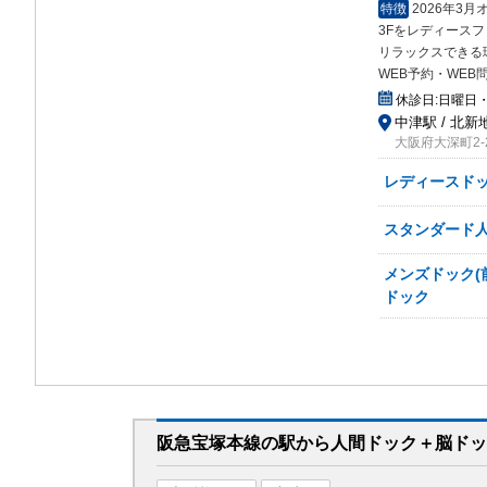
特徴
2026年3
3Fをレディース
リラックスできる
WEB予約・WEB
休診日:
日曜日
中津駅 / 北新地
大阪府大深町2-
レディースドッ
スタンダード
メンズドック(
ドック
阪急宝塚本線
の駅から
人間ドック＋脳ドッ