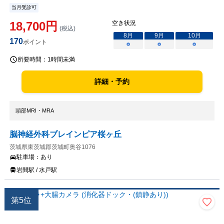
当月受診可
18,700
円
空き状況
(税込)
8
月
9
月
10
月
170
ポイント
○
○
○
所要時間：
1時間未満
詳細・予約
頭部MRI・MRA
脳神経外科ブレインピア桜ヶ丘
茨城県東茨城郡茨城町奥谷1076
駐車場：
あり
岩間駅 / 水戸駅
第
5
位