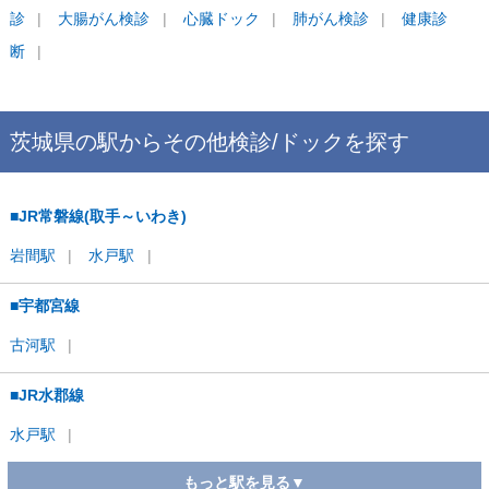
診
大腸がん検診
心臓ドック
肺がん検診
健康診
断
茨城県
の駅から
その他検診/ドックを
探す
■JR常磐線(取手～いわき)
岩間
駅
水戸
駅
■宇都宮線
古河
駅
■JR水郡線
水戸
駅
もっと駅を見る▼