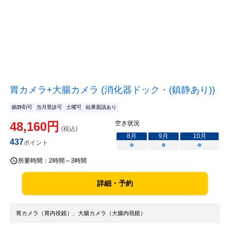
胃カメラ+大腸カメラ (消化器ドック・(鎮静あり))
鎮静剤可
当月受診可
土曜可
結果面談あり
48,160
円
空き状況
(税込)
8
月
9
月
10
月
437
ポイント
○
○
○
所要時間：
2時間～3時間
詳細・予約
胃カメラ（胃内視鏡）、大腸カメラ（大腸内視鏡）