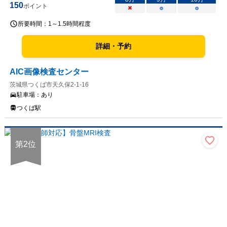
150
ポイント
×
○
○
所要時間：
1～1.5時間程度
詳細・予約
AIC画像検査センター
茨城県つくば市天久保2-1-16
駐車場：
あり
つくば駅
第
2
位