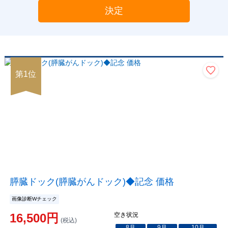
決定
第
1
位
膵臓ドック(膵臓がんドック)◆記念 価格
画像診断Wチェック
16,500
円
空き状況
(税込)
8
月
9
月
10
月