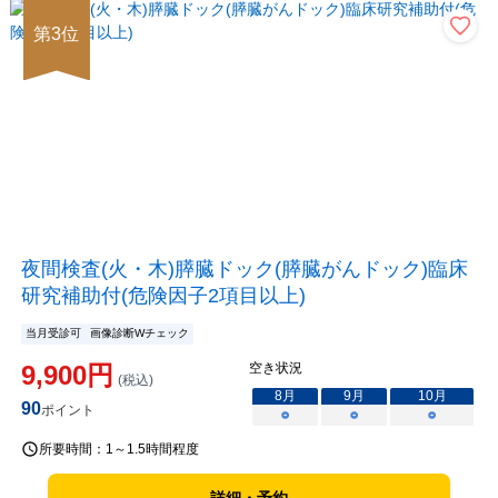
第
3
位
夜間検査(火・木)膵臓ドック(膵臓がんドック)臨床
研究補助付(危険因子2項目以上)
当月受診可
画像診断Wチェック
9,900
円
空き状況
(税込)
8
月
9
月
10
月
90
ポイント
○
○
○
所要時間：
1～1.5時間程度