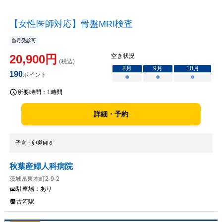
【女性医師対応】骨盤MRI検査
当月受診可
20,900
円
空き状況
(税込)
8
月
9
月
10
月
190
ポイント
○
○
○
所要時間：
1時間
詳細・予約
子宮・卵巣MRI
秋葉産婦人科病院
茨城県東本町2-9-2
駐車場：
あり
古河駅