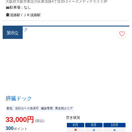
大阪府大阪市東淀川区東淡路4丁目30-2イーズメディテラスⅡ3F
駐車場：
なし
淡路駅 / ＪＲ淡路駅
第
8
位
膵臓ドック
駅近
当日カード決済可
健診専用
男女別エリア
33,000
円
空き状況
(税込)
8
月
9
月
10
月
300
ポイント
×
○
○