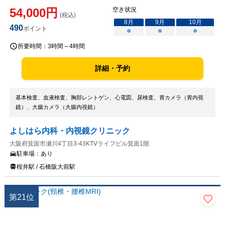
54,000
円
空き状況
(税込)
8
月
9
月
10
月
490
ポイント
○
○
○
所要時間：
3時間～4時間
詳細・予約
基本検査、血液検査、胸部レントゲン、心電図、尿検査、胃カメラ（胃内視
鏡）、大腸カメラ（大腸内視鏡）
よしはら内科・内視鏡クリニック
大阪府箕面市瀬川4丁目3-43KTVライフビル箕面1階
駐車場：
あり
桜井駅 / 石橋阪大前駅
第
21
位