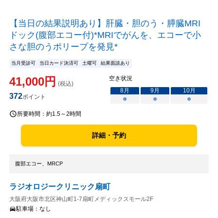
【当日の結果説明あり】肝臓・胆のう・膵臓MRI
ドック(腹部エコー付)*MRIでがんを、エコーで小
さな胆のうポリープを発見*
当月受診可
当日カード決済可
土曜可
結果面談あり
41,000
円
空き状況
(税込)
8
月
9
月
10
月
372
ポイント
○
○
○
所要時間：
約1.5～2時間
詳細・予約
腹部エコー、MRCP
ラジオロジークリニック扇町
大阪府大阪市北区神山町1-7扇町メディックスモール2F
駐車場：
なし