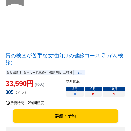
胃の検査が苦手な女性向けの健診コース(乳がん検
診)
当月受診可
当日カード決済可
健診専用
土曜可
+
1
...
33,590
円
空き状況
(税込)
8
月
9
月
10
月
305
ポイント
○
×
×
所要時間：
2時間程度
詳細・予約