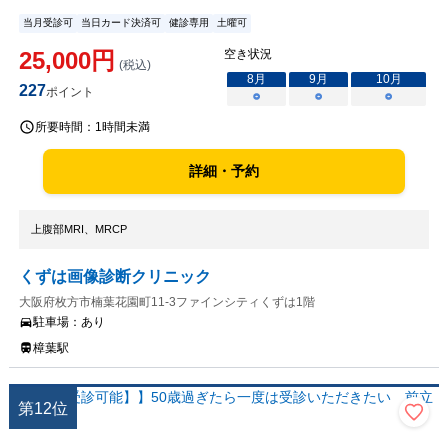
当月受診可
当日カード決済可
健診専用
土曜可
25,000
円
空き状況
(税込)
8
月
9
月
10
月
227
ポイント
○
○
○
所要時間：
1時間未満
詳細・予約
上腹部MRI、MRCP
くずは画像診断クリニック
大阪府枚方市楠葉花園町11-3ファインシティくずは1階
駐車場：
あり
樟葉駅
第
12
位