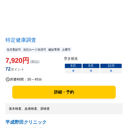
特定健康調査
当月受診可
当日カード決済可
健診専用
土曜可
7,920
円
空き状況
(税込)
8
月
9
月
10
月
72
ポイント
○
○
○
所要時間：
30～45分
詳細・予約
基本検査、血液検査、尿検査
平成野田クリニック