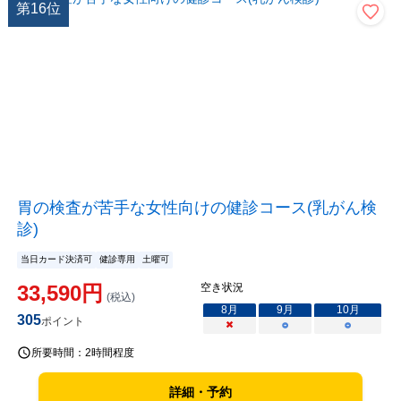
第
16
位
胃の検査が苦手な女性向けの健診コース(乳がん検
診)
当日カード決済可
健診専用
土曜可
33,590
円
空き状況
(税込)
8
月
9
月
10
月
305
ポイント
×
○
○
所要時間：
2時間程度
詳細・予約