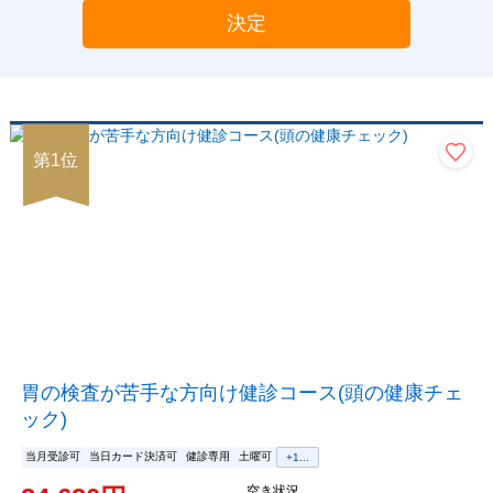
決定
第
1
位
胃の検査が苦手な方向け健診コース(頭の健康チェ
ック)
当月受診可
当日カード決済可
健診専用
土曜可
+
1
...
空き状況