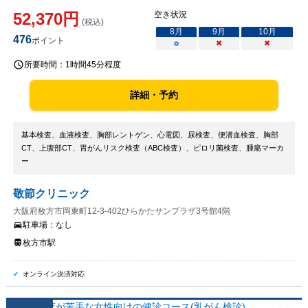
52,370
円
空き状況
(税込)
8
月
9
月
10
月
476
ポイント
○
×
×
所要時間：
1時間45分程度
詳細・予約
基本検査、血液検査、胸部レントゲン、心電図、尿検査、便潜血検査、胸部
CT、上腹部CT、胃がんリスク検査（ABC検査）、ピロリ菌検査、腫瘍マーカ
ー
敬節クリニック
大阪府枚方市岡東町12-3-402ひらかたサンプラザ3号館4階
駐車場：
なし
枚方市駅
オンライン決済対応