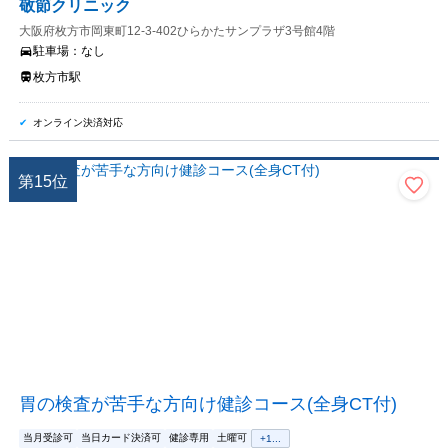
敬節クリニック
大阪府枚方市岡東町12-3-402ひらかたサンプラザ3号館4階
駐車場：
なし
枚方市駅
オンライン決済対応
第
15
位
胃の検査が苦手な方向け健診コース(全身CT付)
当月受診可
当日カード決済可
健診専用
土曜可
+
1
...