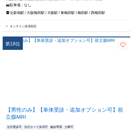
駐車場：
なし
北新地駅 / 大阪梅田駅 / 大阪駅 / 東梅田駅 / 梅田駅 / 西梅田駅
オンライン決済対応
第
18
位
【男性のみ】【単体受診・追加オプション可】前
立腺MRI
当月受診可
当日カード決済可
健診専用
土曜可