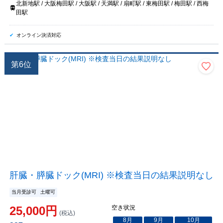
北新地駅 / 大阪梅田駅 / 大阪駅 / 天満駅 / 扇町駅 / 東梅田駅 / 梅田駅 / 西梅
田駅
オンライン決済対応
第
6
位
肝臓・膵臓ドック(MRI) ※検査当日の結果説明なし
当月受診可
土曜可
25,000
円
空き状況
(税込)
8
月
9
月
10
月