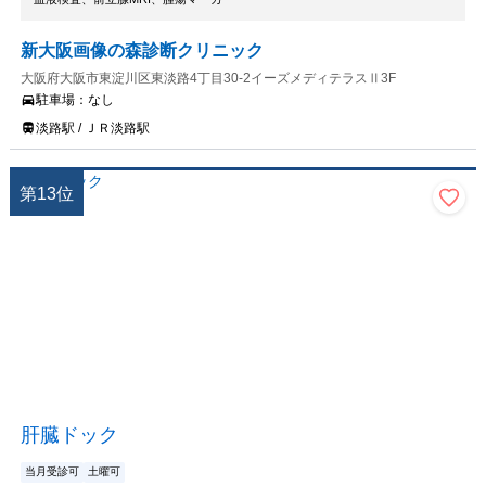
新大阪画像の森診断クリニック
大阪府大阪市東淀川区東淡路4丁目30-2イーズメディテラスⅡ3F
駐車場：
なし
淡路駅 / ＪＲ淡路駅
第
13
位
肝臓ドック
当月受診可
土曜可