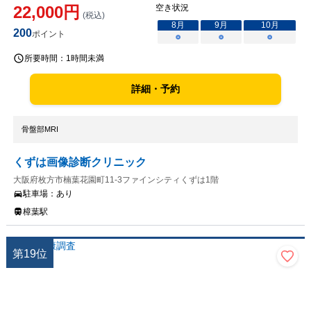
22,000
円
空き状況
(税込)
8
月
9
月
10
月
200
ポイント
○
○
○
所要時間：
1時間未満
詳細・予約
骨盤部MRI
くずは画像診断クリニック
大阪府枚方市楠葉花園町11-3ファインシティくずは1階
駐車場：
あり
樟葉駅
第
19
位