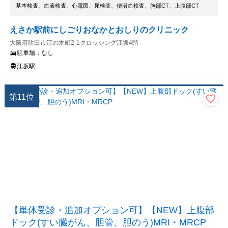
基本検査、血液検査、心電図、尿検査、便潜血検査、胸部CT、上腹部CT
えさか駅前にしごりおなかとおしりのクリニック
大阪府吹田市江の木町2-1クロッシング江坂4階
駐車場：
なし
江坂駅
第
11
位
【単体受診・追加オプション可】【NEW】上腹部
ドック(すい臓がん、胆管、胆のう)MRI・MRCP