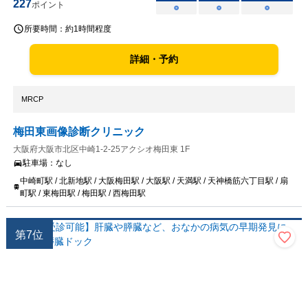
227
ポイント
○
○
○
所要時間：
約1時間程度
詳細・予約
MRCP
梅田東画像診断クリニック
大阪府大阪市北区中崎1-2-25アクシオ梅田東 1F
駐車場：
なし
中崎町駅 / 北新地駅 / 大阪梅田駅 / 大阪駅 / 天満駅 / 天神橋筋六丁目駅 / 扇
町駅 / 東梅田駅 / 梅田駅 / 西梅田駅
第
7
位