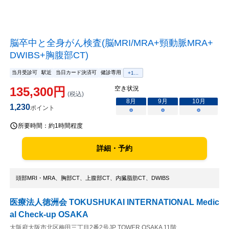
脳卒中と全身がん検査(脳MRI/MRA+頸動脈MRA+
DWIBS+胸腹部CT)
当月受診可
駅近
当日カード決済可
健診専用
+
1
...
135,300
円
空き状況
(税込)
8
月
9
月
10
月
1,230
ポイント
○
○
○
所要時間：
約1時間程度
詳細・予約
頭部MRI・MRA、胸部CT、上腹部CT、内臓脂肪CT、DWIBS
医療法人徳洲会 TOKUSHUKAI INTERNATIONAL Medic
al Check-up OSAKA
大阪府大阪市北区梅田三丁目2番2号JP TOWER OSAKA 11階