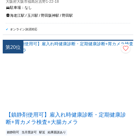
大阪府大阪市福島区吉野1-22-18
駐車場：
なし
海老江駅 / 玉川駅 / 野田阪神駅 / 野田駅
オンライン決済対応
第
20
位
【鎮静剤使用可】雇入れ時健康診断・定期健康診
断+胃カメラ検査+大腸カメラ
鎮静剤可
当月受診可
駅近
結果面談あり