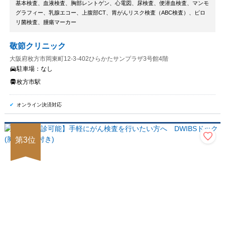
基本検査、血液検査、胸部レントゲン、心電図、尿検査、便潜血検査、マンモ
グラフィー、乳腺エコー、上腹部CT、胃がんリスク検査（ABC検査）、ピロ
リ菌検査、腫瘍マーカー
敬節クリニック
大阪府枚方市岡東町12-3-402ひらかたサンプラザ3号館4階
駐車場：
なし
枚方市駅
オンライン決済対応
第
3
位