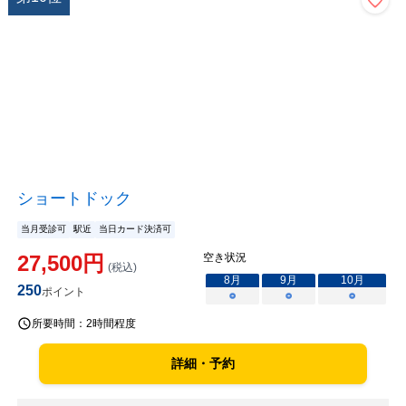
ショートドック
当月受診可
駅近
当日カード決済可
27,500
円
空き状況
(税込)
8
月
9
月
10
月
250
ポイント
○
○
○
所要時間：
2時間程度
詳細・予約