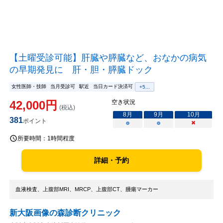
【土曜受診可能】肝臓や膵臓など、おなかの病気
の早期発見に 肝・胆・膵臓ドック
女性医師・技師
当月受診可
駅近
当日カード決済可
+
5
...
42,000
円
空き状況
(税込)
8
月
9
月
10
月
381
ポイント
○
○
×
所要時間：
1時間程度
詳細・予約
血液検査、上腹部MRI、MRCP、上腹部CT、腫瘍マーカー
新大阪画像の森診断クリニック