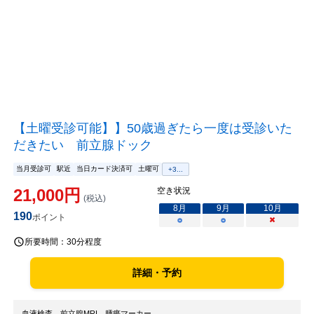
【土曜受診可能】】50歳過ぎたら一度は受診いた
だきたい 前立腺ドック
当月受診可
駅近
当日カード決済可
土曜可
+
3
...
21,000
円
空き状況
(税込)
8
月
9
月
10
月
190
ポイント
○
○
×
所要時間：
30分程度
詳細・予約
血液検査、前立腺MRI、腫瘍マーカー