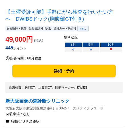
【土曜受診可能】手軽にがん検査を行いたい方
へ DWIBSドック(胸腹部CT付き)
女性医師・技師
当月受診可
駅近
当日カード決済可
+
4
...
49,000
円
空き状況
(税込)
8
月
9
月
10
月
445
ポイント
○
○
×
所要時間：
60分程度
詳細・予約
血液検査、胸部CT、上腹部CT、腫瘍マーカー、DWIBS
新大阪画像の森診断クリニック
大阪府大阪市東淀川区東淡路4丁目30-2イーズメディテラスⅡ3F
駐車場：
なし
淡路駅 / ＪＲ淡路駅