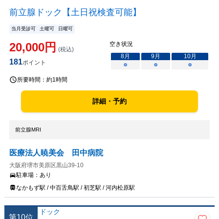
前立腺ドック【土日祝検査可能】
当月受診可
土曜可
日曜可
20,000
円
空き状況
(税込)
8
月
9
月
10
月
181
ポイント
○
○
○
所要時間：
約1時間
詳細・予約
前立腺MRI
医療法人暁美会 田中病院
大阪府堺市美原区黒山39-10
駐車場：
あり
なかもず駅 / 中百舌鳥駅 / 初芝駅 / 河内松原駅
第
10
位