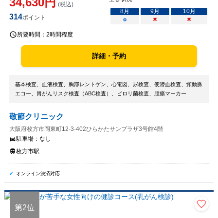
34,630
円
(税込)
8
月
9
月
10
月
314
ポイント
○
×
×
所要時間：
2時間程度
詳細・予約
基本検査、血液検査、胸部レントゲン、心電図、尿検査、便潜血検査、頸動脈
エコー、胃がんリスク検査（ABC検査）、ピロリ菌検査、腫瘍マーカー
敬節クリニック
大阪府枚方市岡東町12-3-402ひらかたサンプラザ3号館4階
駐車場：
なし
枚方市駅
オンライン決済対応
第
2
位