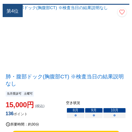
第
4
位
肺・腹部ドック(胸腹部CT) ※検査当日の結果説明
なし
当月受診可
土曜可
15,000
円
空き状況
(税込)
8
月
9
月
10
月
136
ポイント
○
○
○
所要時間：
約30分