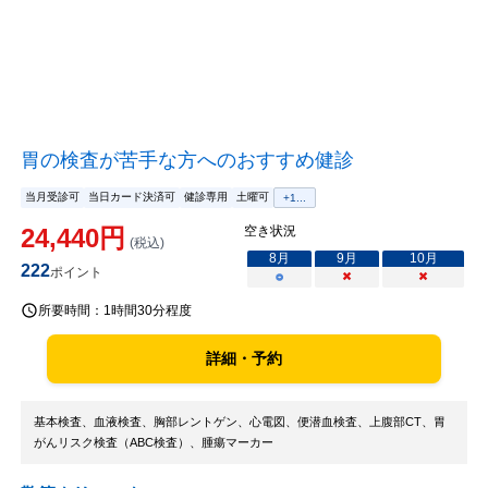
胃の検査が苦手な方へのおすすめ健診
当月受診可
当日カード決済可
健診専用
土曜可
+
1
...
24,440
円
空き状況
(税込)
8
月
9
月
10
月
222
ポイント
○
×
×
所要時間：
1時間30分程度
詳細・予約
基本検査、血液検査、胸部レントゲン、心電図、便潜血検査、上腹部CT、胃
がんリスク検査（ABC検査）、腫瘍マーカー