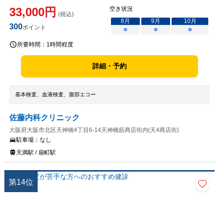
33,000
円
空き状況
(税込)
8
月
9
月
10
月
300
ポイント
○
○
○
所要時間：
1時間程度
詳細・予約
基本検査、血液検査、腹部エコー
佐藤内科クリニック
大阪府大阪市北区天神橋4丁目6-14天神橋筋商店街内(天4商店街)
駐車場：
なし
天満駅 / 扇町駅
第
14
位